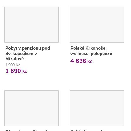
Pobyt v penzionu pod
Polské Krkonoše:
Sv. kopečkem v
wellness, polopenze
Mikulově
4 636
Kč
1 900 Kč
1 890
Kč