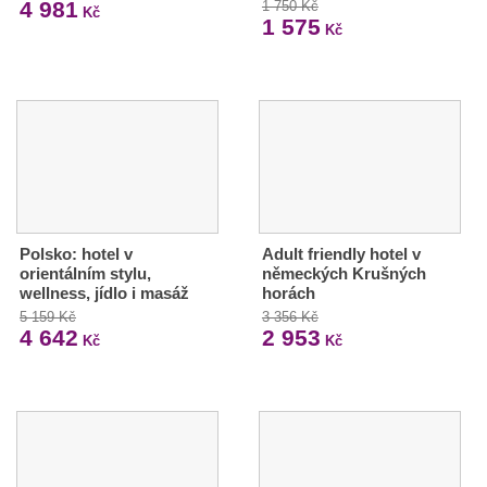
4 981
1 750 Kč
Kč
1 575
Kč
Polsko: hotel v
Adult friendly hotel v
orientálním stylu,
německých Krušných
wellness, jídlo i masáž
horách
5 159 Kč
3 356 Kč
4 642
2 953
Kč
Kč