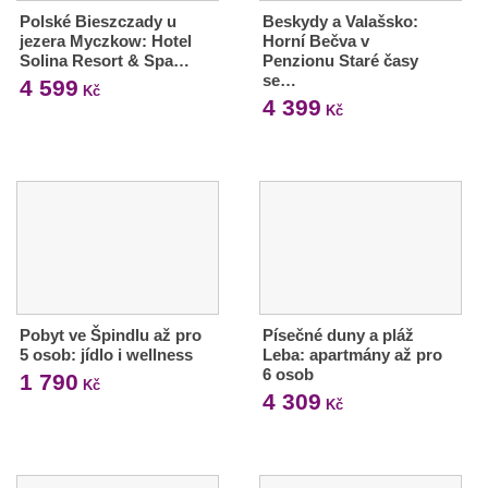
Polské Bieszczady u
Beskydy a Valašsko:
jezera Myczkow: Hotel
Horní Bečva v
Solina Resort & Spa…
Penzionu Staré časy
se…
4 599
Kč
4 399
Kč
Pobyt ve Špindlu až pro
Písečné duny a pláž
5 osob: jídlo i wellness
Leba: apartmány až pro
6 osob
1 790
Kč
4 309
Kč