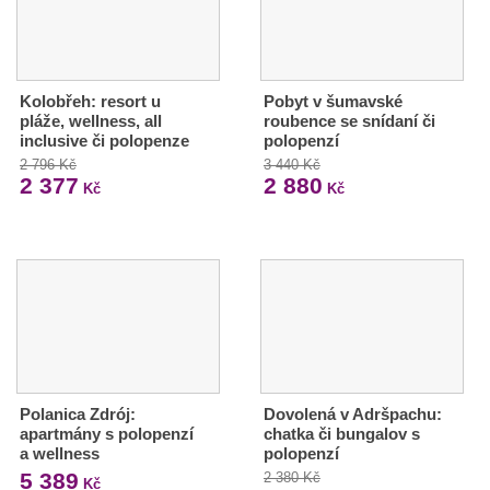
Kolobřeh: resort u
Pobyt v šumavské
pláže, wellness, all
roubence se snídaní či
inclusive či polopenze
polopenzí
2 796 Kč
3 440 Kč
2 377
2 880
Kč
Kč
Polanica Zdrój:
Dovolená v Adršpachu:
apartmány s polopenzí
chatka či bungalov s
a wellness
polopenzí
5 389
2 380 Kč
Kč