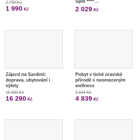
Split ****…
2 730 Kč
1 990
2 029
Kč
Kč
Zájezd na Sardinii:
Pobyt v tiché oravské
doprava, ubytování i
přírodě s neomezeným
výlety
wellness
16 590 Kč
5 544 Kč
16 290
4 839
Kč
Kč