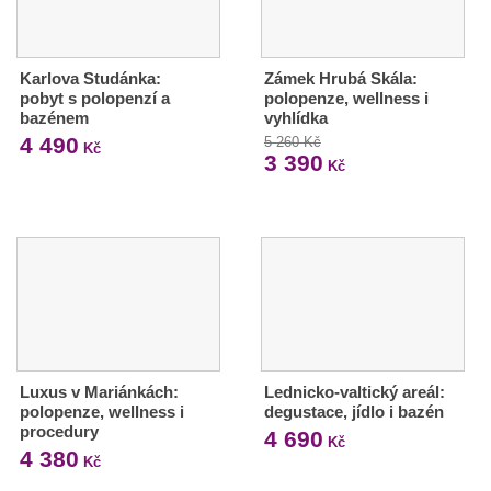
Karlova Studánka:
Zámek Hrubá Skála:
pobyt s polopenzí a
polopenze, wellness i
bazénem
vyhlídka
4 490
5 260 Kč
Kč
3 390
Kč
Luxus v Mariánkách:
Lednicko-valtický areál:
polopenze, wellness i
degustace, jídlo i bazén
procedury
4 690
Kč
4 380
Kč