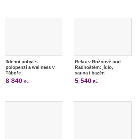
3denní pobyt s
Relax v Rožnově pod
polopenzí a wellness v
Radhoštěm: jídlo,
Táboře
sauna i bazén
8 840
5 540
Kč
Kč