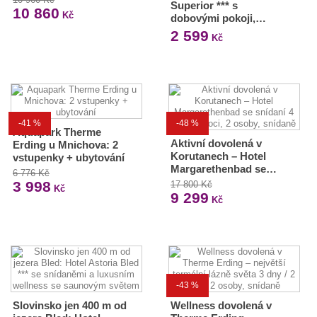
Superior *** s
10 860
Kč
dobovými pokoji,…
2 599
Kč
-41 %
-48 %
Aquapark Therme
Aktivní dovolená v
Erding u Mnichova: 2
Korutanech – Hotel
vstupenky + ubytování
Margarethenbad se…
6 776 Kč
3 998
17 800 Kč
Kč
9 299
Kč
-43 %
Slovinsko jen 400 m od
Wellness dovolená v