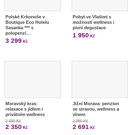
Polské Krkonoše v
Pobyt ve Vlašimi s
Boutique Eco Hotelu
možností wellness i
Sasanka *** s
pivní degustace
polopenzí…
1 950
Kč
3 299
Kč
Moravský kras:
Jižní Morava: penzion
relaxace s jídlem i
se stravou, wellness a
privátním wellness
vínem
2 490 Kč
2 990 Kč
2 350
2 691
Kč
Kč