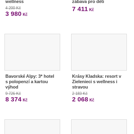
wellness
zábava pro děti
7 411
4 200 Kč
Kč
3 980
Kč
Bavorské Alpy: 3* hotel
Krásy Kladska: resort v
s polopenzí a kartou
Zielenieci s wellness i
výhod
stravou
9 726 Kč
2 183 Kč
8 374
2 068
Kč
Kč