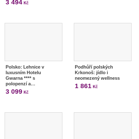
3 494
Kč
Polsko: Lehnice v
Podhůří polských
luxusním Hotelu
Krkonoš: jídlo i
Gwarna **** s
neomezený wellness
polopenzí a…
1 861
Kč
3 099
Kč