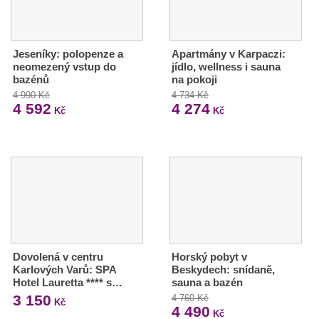
Jeseníky: polopenze a
Apartmány v Karpaczi:
neomezený vstup do
jídlo, wellness i sauna
bazénů
na pokoji
4 990 Kč
4 734 Kč
4 592
4 274
Kč
Kč
Dovolená v centru
Horský pobyt v
Karlových Varů: SPA
Beskydech: snídaně,
Hotel Lauretta **** s…
sauna a bazén
3 150
4 760 Kč
Kč
4 490
Kč