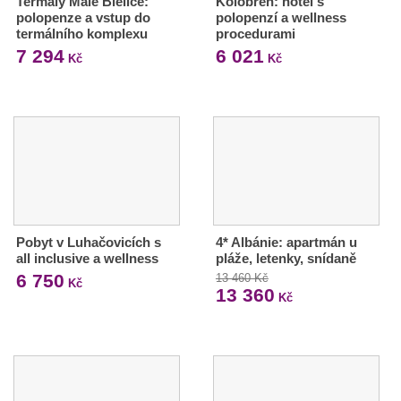
Termály Malé Bielice:
Kolobřeh: hotel s
polopenze a vstup do
polopenzí a wellness
termálního komplexu
procedurami
7 294
6 021
Kč
Kč
Pobyt v Luhačovicích s
4* Albánie: apartmán u
all inclusive a wellness
pláže, letenky, snídaně
6 750
13 460 Kč
Kč
13 360
Kč