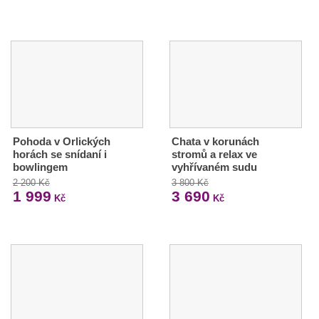
Pohoda v Orlických
Chata v korunách
horách se snídaní i
stromů a relax ve
bowlingem
vyhřívaném sudu
2 200 Kč
3 800 Kč
1 999
3 690
Kč
Kč