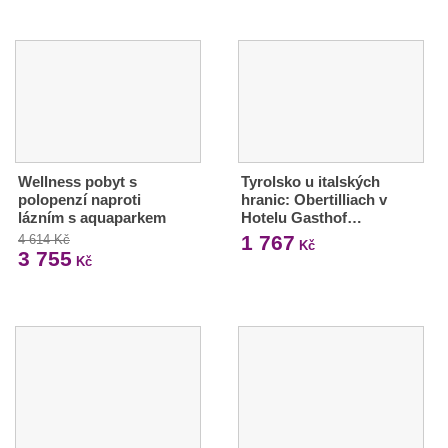
Wellness pobyt s
Tyrolsko u italských
polopenzí naproti
hranic: Obertilliach v
lázním s aquaparkem
Hotelu Gasthof…
1 767
4 614 Kč
Kč
3 755
Kč