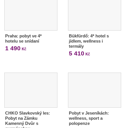
Praha: pobyt ve 4*
Bükfürdő: 4* hotel s
hotelu se snídaní
jídlem, wellness i
termály
1 490
Kč
5 410
Kč
CHKO Slavkovský les:
Pobyt v Jeseníkách:
Pobyt na Zámku
wellness, sport a
Kamenný Dvůr s
polopenze