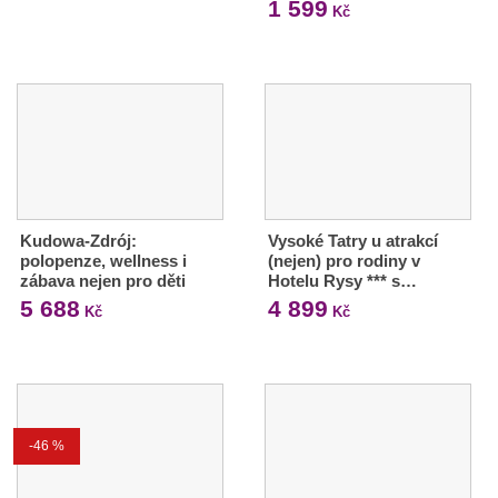
1 599
Kč
Kudowa-Zdrój:
Vysoké Tatry u atrakcí
polopenze, wellness i
(nejen) pro rodiny v
zábava nejen pro děti
Hotelu Rysy *** s…
5 688
4 899
Kč
Kč
-46 %