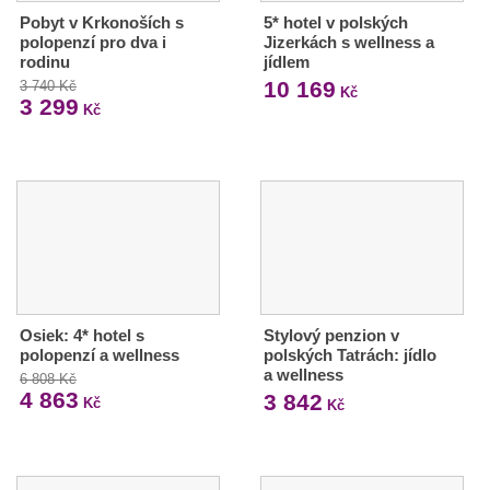
Pobyt v Krkonoších s
5* hotel v polských
polopenzí pro dva i
Jizerkách s wellness a
rodinu
jídlem
10 169
3 740 Kč
Kč
3 299
Kč
Osiek: 4* hotel s
Stylový penzion v
polopenzí a wellness
polských Tatrách: jídlo
a wellness
6 808 Kč
4 863
3 842
Kč
Kč