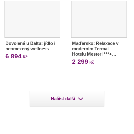
Dovolená u Baltu: jídlo i
Maďarsko: Relaxace v
neomezený wellness
moderním Termal
Hotelu Mesteri ***+…
6 894
Kč
2 299
Kč
Načíst další