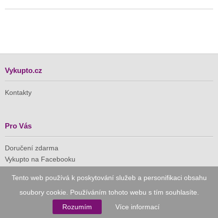
Vykupto.cz
Kontakty
Pro Vás
Doručení zdarma
Vykupto na Facebooku
Tento web používá k poskytování služeb a personifikaci obsahu
Důvěryhodný nákup
soubory cookie. Používáním tohoto webu s tím souhlasíte.
Naše společnost je členem Asociace pro elektronickou
Rozumím
Více informací
komerci (APEK)