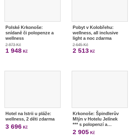
Polské Krkonoše:
Pobyt v Kolobřehu:
snídaně či polopenze a
wellness, all inclusive
wellness
light a noc zdarma
2 873 Kč
2 645 Kč
1 948
2 513
Kč
Kč
Hotel na Istrii u pláže:
Krkonoše: Špindlerův
wellness, 2 děti zdarma
Mlýn v Hotelu Jelínek
*** s polopenzí a…
3 696
Kč
2 905
Kč