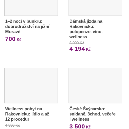
1–2 noci v bunkru:
Dámská jízda na
dobrodružství na jižní
Rakovnicku:
Moravě
polopenze, víno,
wellness
700
Kč
5 990 Kč
4 194
Kč
Wellness pobyt na
České Švýcarsko:
Rakovnicku: jídlo a až
snídaně, 3chod. večeře
12 procedur
i wellness
3 500
4 990 Kč
Kč