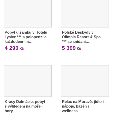
Pobyt u zámku v Hotelu
Polské Beskydy v
Lysice *** s polopenzí a
Olimpia Resort & Spa
každodenním…
*** se snídaní,…
4 290
5 399
Kč
Kč
Krásy Dalmácie: pobyt
Relax na Moravě: jídlo i
s výhledem na moře i
nápoje, bazén i
hory
wellness