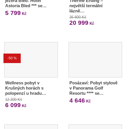
jezera Bled: Hotel
Therme Erding –
Astoria Bled *** se…
největší termální
lázně…
5 799
Kč
36 800 Kč
20 999
Kč
-50 %
Wellness pobyt v
Posázaví: Pobyt stylově
Krušných horách s
v Panorama Golf
polopenzí u hradu…
Resortu **** se…
4 646
12 200 Kč
Kč
6 099
Kč