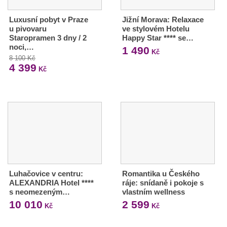
Luxusní pobyt v Praze
Jižní Morava: Relaxace
u pivovaru
ve stylovém Hotelu
Staropramen 3 dny / 2
Happy Star **** se…
noci,…
1 490
Kč
8 100 Kč
4 399
Kč
Luhačovice v centru:
Romantika u Českého
ALEXANDRIA Hotel ****
ráje: snídaně i pokoje s
s neomezeným…
vlastním wellness
10 010
2 599
Kč
Kč