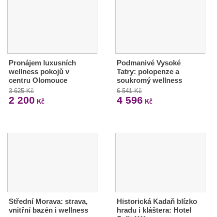
Pronájem luxusních
Podmanivé Vysoké
wellness pokojů v
Tatry: polopenze a
centru Olomouce
soukromý wellness
3 625 Kč
6 541 Kč
2 200
4 596
Kč
Kč
Střední Morava: strava,
Historická Kadaň blízko
vnitřní bazén i wellness
hradu i kláštera: Hotel