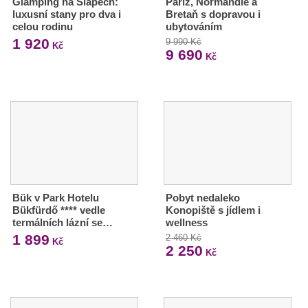
Glamping na Slapech:
Paříž, Normandie a
luxusní stany pro dva i
Bretaň s dopravou i
celou rodinu
ubytováním
1 920
9 990 Kč
Kč
9 690
Kč
Bük v Park Hotelu
Pobyt nedaleko
Bükfürdő **** vedle
Konopiště s jídlem i
termálních lázní se…
wellness
1 899
2 460 Kč
Kč
2 250
Kč