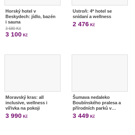
Horský hotel v
Ustroň: 4* hotel se
Beskydech: jídlo, bazén
snídaní a wellness
i sauna
2 476
Kč
3 680 Kč
3 100
Kč
Moravský kras: all
Šumava nedaleko
inclusive, wellness i
Boubínského pralesa a
vířivka na pokoji
přírodních parků v…
3 990
3 449
Kč
Kč