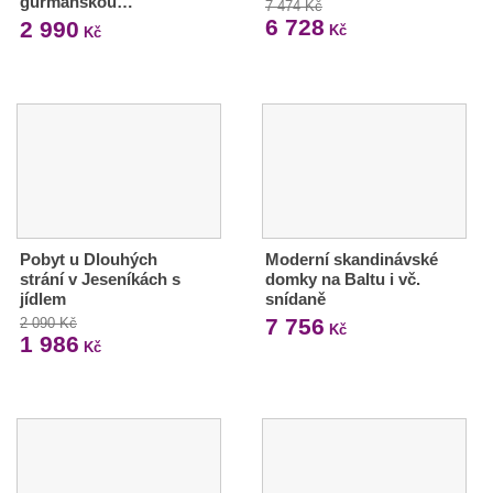
gurmánskou…
7 474 Kč
6 728
2 990
Kč
Kč
Pobyt u Dlouhých
Moderní skandinávské
strání v Jeseníkách s
domky na Baltu i vč.
jídlem
snídaně
7 756
2 090 Kč
Kč
1 986
Kč