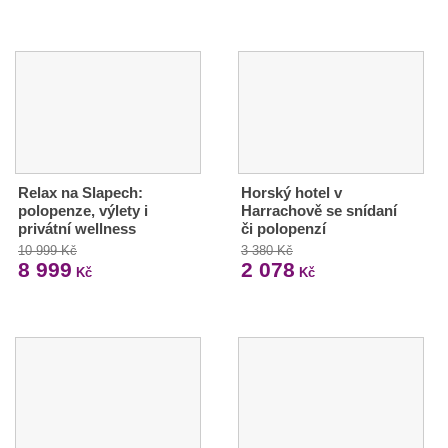
Relax na Slapech:
Horský hotel v
polopenze, výlety i
Harrachově se snídaní
privátní wellness
či polopenzí
10 999 Kč
3 380 Kč
8 999
2 078
Kč
Kč