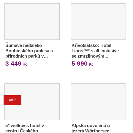
Šumava nedaleko
Křivoklátsko: Hotel
Boubínského pralesa a
Lions *** s all inclusive
přírodních parků v…
se zmrzlinovým…
3 449
5 990
Kč
Kč
-48 %
5* wellness hotel v
Alpská dovolená u
centru Českého
jezera Wörthersee: