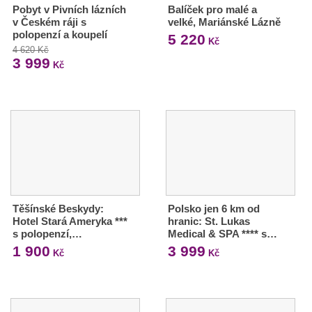
Pobyt v Pivních lázních
Balíček pro malé a
v Českém ráji s
velké, Mariánské Lázně
polopenzí a koupelí
5 220
Kč
4 620 Kč
3 999
Kč
Těšínské Beskydy:
Polsko jen 6 km od
Hotel Stará Ameryka ***
hranic: St. Lukas
s polopenzí,…
Medical & SPA **** s…
1 900
3 999
Kč
Kč