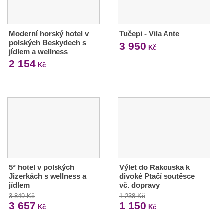
Moderní horský hotel v
Tučepi - Vila Ante
polských Beskydech s
3 950
Kč
jídlem a wellness
2 154
Kč
5* hotel v polských
Výlet do Rakouska k
Jizerkách s wellness a
divoké Ptačí soutěsce
jídlem
vč. dopravy
3 849 Kč
1 238 Kč
3 657
1 150
Kč
Kč