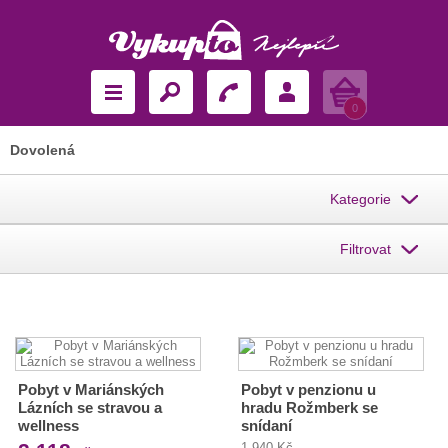
Košík
0
Dovolená
Kategorie
Filtrovat
Pobyt v Mariánských
Pobyt v penzionu u
Lázních se stravou a
hradu Rožmberk se
wellness
snídaní
1 940 Kč