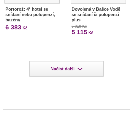
Portorož: 4* hotel se
Dovolená v Bašce Vodě
snídaní nebo polopenzí,
se snídaní či polopenzí
bazény
plus
6 383
6 018 Kč
Kč
5 115
Kč
Načíst další