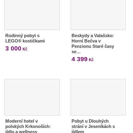
Rodinný pobyt s
Beskydy a Valašsko:
LEGO® kostičkami
Horní Bečva v
Penzionu Staré časy
3 000
Kč
se…
4 399
Kč
Moderní hotel v
Pobyt u Dlouhých
polských Krkonoších:
strání v Jeseníkách s
jídlo a wellness
jídlem