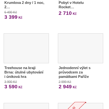
Krumlova 2 dny / 1 noc,
Pobyt v Hotelu
2…
Rocket…
2 710
6 490 Kč
Kč
3 399
Kč
Treehouse na kraji
Jednodenní výlet s
Brna: útulné ubytování
průvodcem za
i úniková hra
památkami Paříže
3 900 Kč
2 999 Kč
3 590
2 949
Kč
Kč