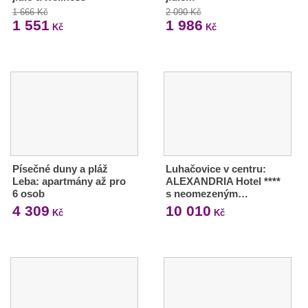
1 666 Kč
2 090 Kč
1 551
1 986
Kč
Kč
Písečné duny a pláž
Luhačovice v centru:
Leba: apartmány až pro
ALEXANDRIA Hotel ****
6 osob
s neomezeným…
4 309
10 010
Kč
Kč