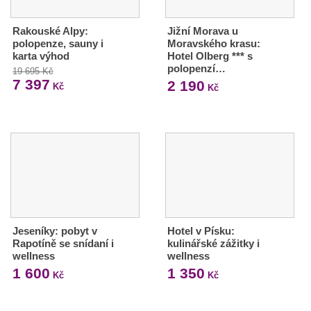
Rakouské Alpy:
Jižní Morava u
polopenze, sauny i
Moravského krasu:
karta výhod
Hotel Olberg *** s
polopenzí…
19 695 Kč
7 397
2 190
Kč
Kč
Jeseníky: pobyt v
Hotel v Písku:
Rapotíně se snídaní i
kulinářské zážitky i
wellness
wellness
1 600
1 350
Kč
Kč