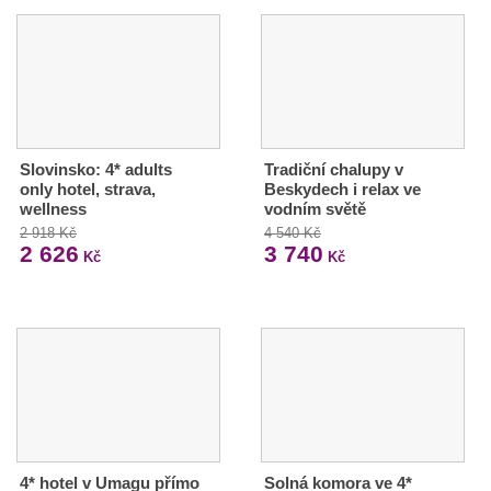
Slovinsko: 4* adults
Tradiční chalupy v
only hotel, strava,
Beskydech i relax ve
wellness
vodním světě
2 918 Kč
4 540 Kč
2 626
3 740
Kč
Kč
4* hotel v Umagu přímo
Solná komora ve 4*