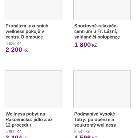
Pronájem luxusních
Sportovně-relaxační
wellness pokojů v
centrum u Fr. Lázní,
centru Olomouce
snídaně či polopenze
1 800
3 625 Kč
Kč
2 200
Kč
Wellness pobyt na
Podmanivé Vysoké
Rakovnicku: jídlo a až
Tatry: polopenze a
12 procedur
soukromý wellness
4 990 Kč
6 541 Kč
3 494
4 596