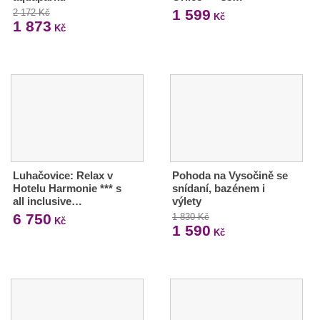
1 599
2 172 Kč
Kč
1 873
Kč
Luhačovice: Relax v
Pohoda na Vysočině se
Hotelu Harmonie *** s
snídaní, bazénem i
all inclusive…
výlety
6 750
1 830 Kč
Kč
1 590
Kč