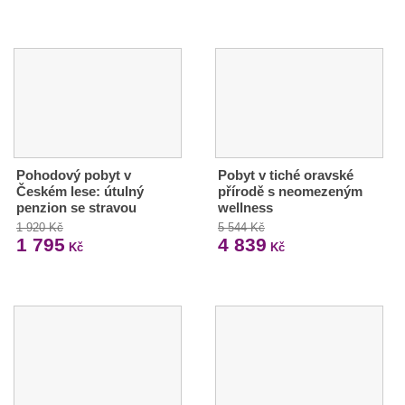
Pohodový pobyt v
Pobyt v tiché oravské
Českém lese: útulný
přírodě s neomezeným
penzion se stravou
wellness
1 920 Kč
5 544 Kč
1 795
4 839
Kč
Kč