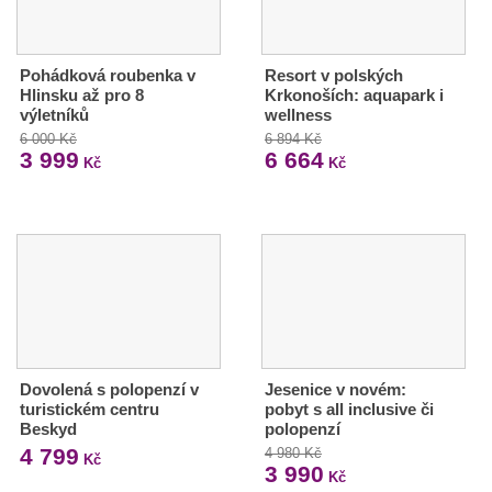
Pohádková roubenka v
Resort v polských
Hlinsku až pro 8
Krkonoších: aquapark i
výletníků
wellness
6 000 Kč
6 894 Kč
3 999
6 664
Kč
Kč
Dovolená s polopenzí v
Jesenice v novém:
turistickém centru
pobyt s all inclusive či
Beskyd
polopenzí
4 799
4 980 Kč
Kč
3 990
Kč