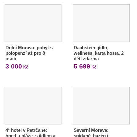
Dolní Morava: pobyt s
Dachstein: jídlo,
polopenzí až pro 8
wellness, karta hosta, 2
osob
děti zdarma
3 000
5 699
Kč
Kč
4* hotel v Petrčane:
Severní Morava:
hned u pláže, s jídlem a
snídaně, bazén i