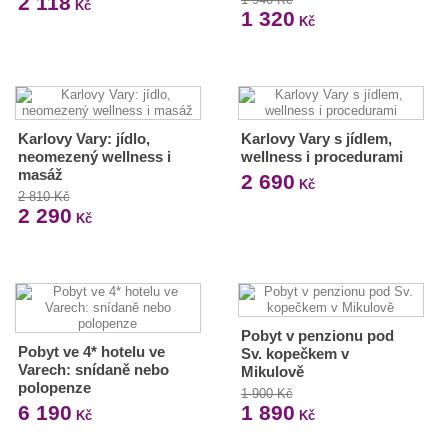
2 118
Kč
1 320
Kč
Karlovy Vary: jídlo,
Karlovy Vary s jídlem,
neomezený wellness i
wellness i procedurami
masáž
2 690
Kč
2 810 Kč
2 290
Kč
Pobyt v penzionu pod
Pobyt ve 4* hotelu ve
Sv. kopečkem v
Varech: snídaně nebo
Mikulově
polopenze
1 900 Kč
6 190
1 890
Kč
Kč