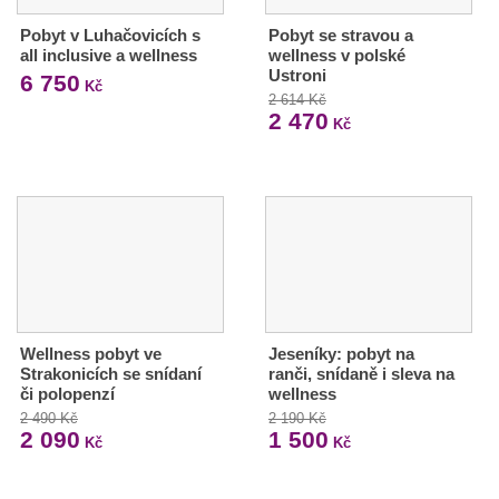
Pobyt v Luhačovicích s
Pobyt se stravou a
all inclusive a wellness
wellness v polské
Ustroni
6 750
Kč
2 614 Kč
2 470
Kč
Wellness pobyt ve
Jeseníky: pobyt na
Strakonicích se snídaní
ranči, snídaně i sleva na
či polopenzí
wellness
2 490 Kč
2 190 Kč
2 090
1 500
Kč
Kč