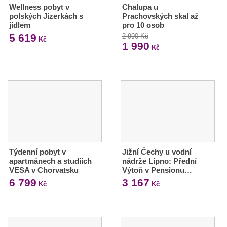
Wellness pobyt v
Chalupa u
polských Jizerkách s
Prachovských skal až
jídlem
pro 10 osob
5 619
2 990 Kč
Kč
1 990
Kč
Týdenní pobyt v
Jižní Čechy u vodní
apartmánech a studiích
nádrže Lipno: Přední
VESA v Chorvatsku
Výtoň v Pensionu…
6 799
3 167
Kč
Kč