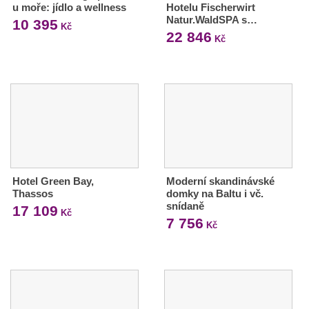
u moře: jídlo a wellness
Hotelu Fischerwirt
Natur.WaldSPA s…
10 395
Kč
22 846
Kč
Hotel Green Bay,
Moderní skandinávské
Thassos
domky na Baltu i vč.
snídaně
17 109
Kč
7 756
Kč