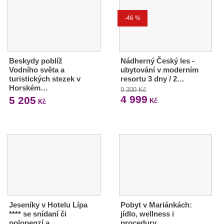
-46 %
Beskydy poblíž
Nádherný Český les -
Vodního světa a
ubytování v moderním
turistických stezek v
resortu 3 dny / 2…
Horském…
9 300 Kč
4 999
5 205
Kč
Kč
Jeseníky v Hotelu Lípa
Pobyt v Mariánkách:
**** se snídaní či
jídlo, wellness i
polopenzí a…
procedury