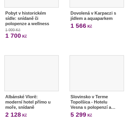
Pobyt v historickém
Dovolená v Karpaczi s
sídle: snídaně či
jídlem a aquaparkem
polopenze a wellness
1 566
Kč
1 999 Kč
1 700
Kč
Albánské Vlorë:
Slovinsko v Terme
moderní hotel přímo u
Topolšica - Hotelu
moře, snídaně
Vesna s polopenzí a…
2 128
5 299
Kč
Kč