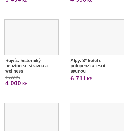
Kč
Kč
Rejvíz: historický
Alpy: 3* hotel s
penzion se stravou a
polopenzí a lesní
wellness
saunou
6 711
4 600 Kč
Kč
4 000
Kč