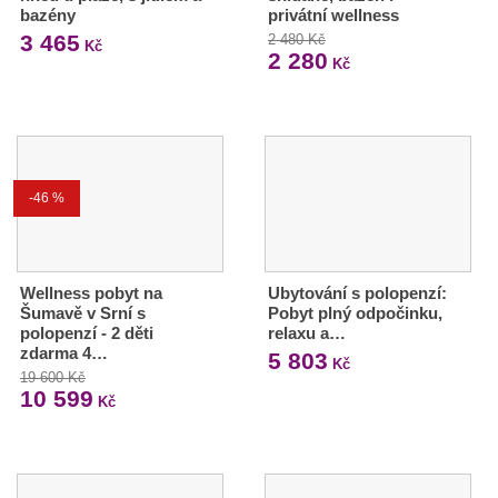
bazény
privátní wellness
3 465
2 480 Kč
Kč
2 280
Kč
-46 %
Wellness pobyt na
Ubytování s polopenzí:
Šumavě v Srní s
Pobyt plný odpočinku,
polopenzí - 2 děti
relaxu a…
zdarma 4…
5 803
Kč
19 600 Kč
10 599
Kč