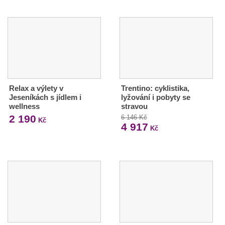
Relax a výlety v
Trentino: cyklistika,
Jeseníkách s jídlem i
lyžování i pobyty se
wellness
stravou
2 190
6 146 Kč
Kč
4 917
Kč