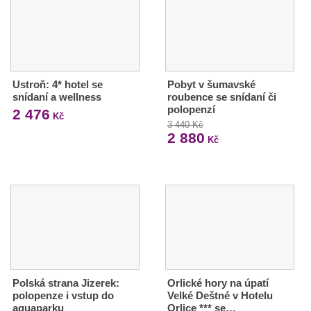
Ustroň: 4* hotel se
Pobyt v šumavské
snídaní a wellness
roubence se snídaní či
polopenzí
2 476
Kč
3 440 Kč
2 880
Kč
Polská strana Jizerek:
Orlické hory na úpatí
polopenze i vstup do
Velké Deštné v Hotelu
aquaparku
Orlice *** se…