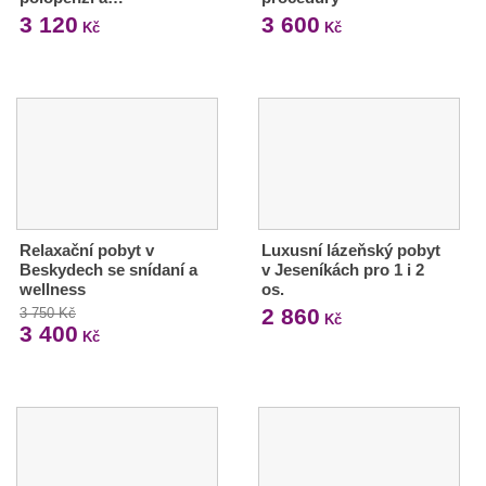
3 120
3 600
Kč
Kč
Relaxační pobyt v
Luxusní lázeňský pobyt
Beskydech se snídaní a
v Jeseníkách pro 1 i 2
wellness
os.
2 860
3 750 Kč
Kč
3 400
Kč