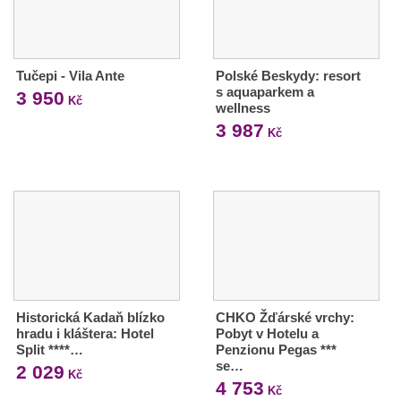
Tučepi - Vila Ante
Polské Beskydy: resort
s aquaparkem a
3 950
Kč
wellness
3 987
Kč
Historická Kadaň blízko
CHKO Žďárské vrchy:
hradu i kláštera: Hotel
Pobyt v Hotelu a
Split ****…
Penzionu Pegas ***
se…
2 029
Kč
4 753
Kč