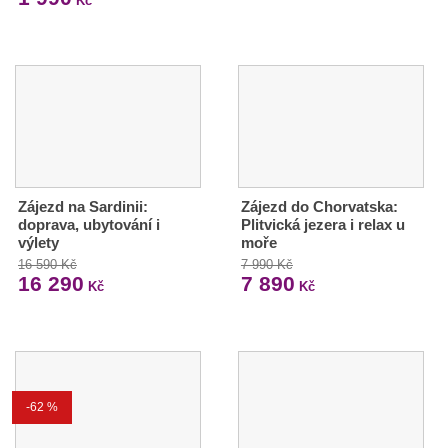
Kč
Zájezd na Sardinii:
Zájezd do Chorvatska:
doprava, ubytování i
Plitvická jezera i relax u
výlety
moře
16 590 Kč
7 990 Kč
16 290
7 890
Kč
Kč
-62 %