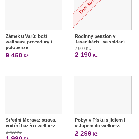
Zámek u Varů: boží
Rodinný penzion v
wellness, procedury i
Jeseníkách i se snídaní
polopenze
2 600 Kč
2 190
9 450
Kč
Kč
Střední Morava: strava,
Pobyt v Písku s jídlem i
vnitřní bazén i wellness
vstupem do wellness
2 299
2 730 Kč
Kč
1 990