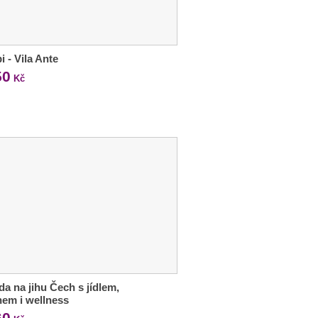
i - Vila Ante
50
Kč
a na jihu Čech s jídlem,
em i wellness
60