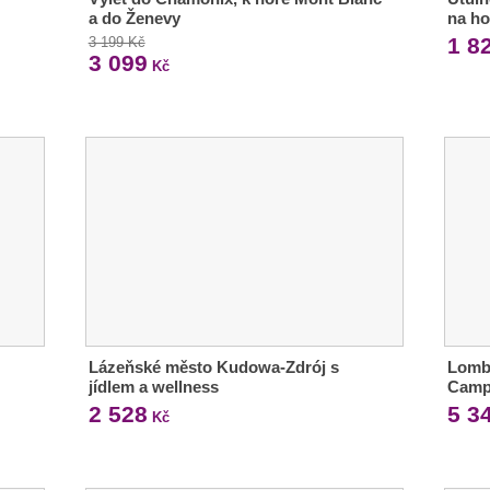
a do Ženevy
na ho
1 8
3 199 Kč
3 099
Kč
Lázeňské město Kudowa-Zdrój s
Lomb
jídlem a wellness
Camp
2 528
5 3
Kč