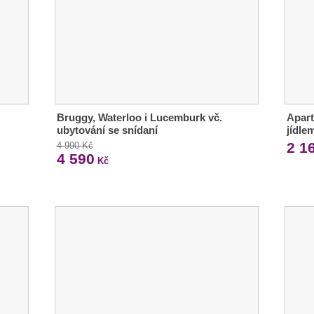
Bruggy, Waterloo i Lucemburk vč.
Apart
ubytování se snídaní
jídle
2 1
4 990 Kč
4 590
Kč