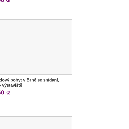
Kč
ový pobyt v Brně se snídaní,
o výstaviště
50
Kč