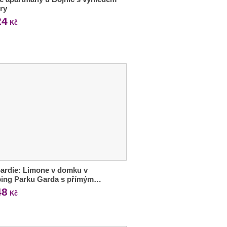
ry
24
Kč
ardie: Limone v domku v
ing Parku Garda s přímým…
48
Kč