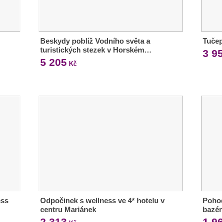
Beskydy poblíž Vodního světa a
Tučep
turistických stezek v Horském…
3 9
5 205
Kč
ess
Odpočinek s wellness ve 4* hotelu v
Pohod
centru Mariánek
bazén
2 313
1 9