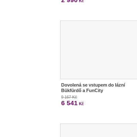
Kč
Dovolená se vstupem do lázní
Bükfürdő a FunCity
9 167 Kč
6 541
Kč