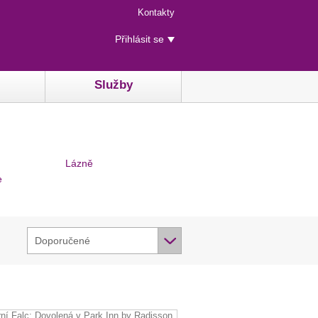
Menu
Kontakty
rychlého
Uživatelské
přístupu
Přihlásit se
menu
Služby
Lázně
e
Doporučené