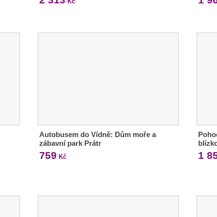
Kč
Autobusem do Vídně: Dům moře a
Pohod
zábavní park Prátr
blízk
759
1 8
Kč