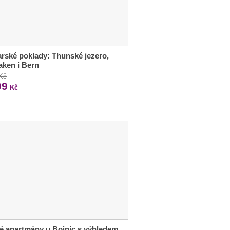
rské poklady: Thunské jezero,
laken i Bern
 Kč
99
Kč
é apartmány u Bojnic s výhledem