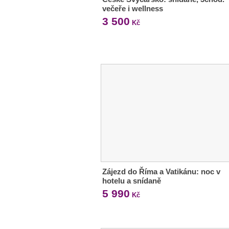
večeře i wellness
3 500
Kč
Zájezd do Říma a Vatikánu: noc v
hotelu a snídaně
5 990
Kč