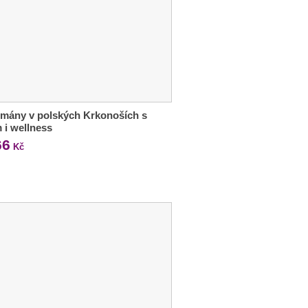
mány v polských Krkonoších s
m i wellness
66
Kč