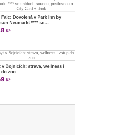
 Falc: Dovolená v Park Inn by
son Neumarkt **** se…
18
Kč
 v Bojnicích: strava, wellness i
 do zoo
69
Kč