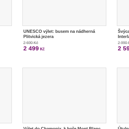
UNESCO výlet: busem na nádherná
Švýca
Plitvická jezera
Inter
2 690 Kč
2 990
2 499
2 5
Kč
Výlet do Chamonix, k hoře Mont Blanc
Útuln