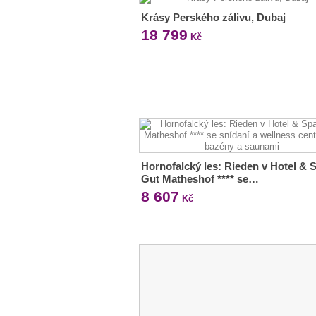
Krásy Perského zálivu, Dubaj
18 799
Kč
Hornofalcký les: Rieden v Hotel & 
Gut Matheshof **** se…
8 607
Kč