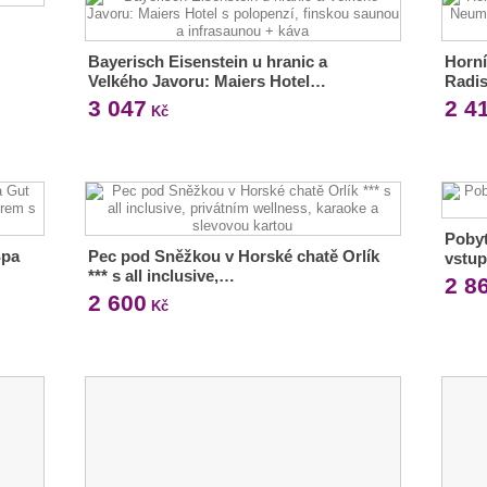
Bayerisch Eisenstein u hranic a
Horní
Velkého Javoru: Maiers Hotel…
Radis
3 047
2 4
Kč
Pobyt
Spa
Pec pod Sněžkou v Horské chatě Orlík
vstup
*** s all inclusive,…
2 8
2 600
Kč