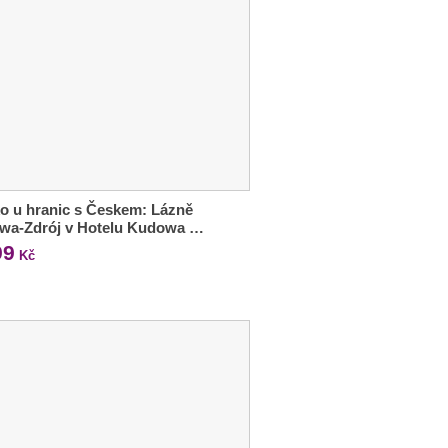
o u hranic s Českem: Lázně
wa-Zdrój v Hotelu Kudowa …
99
Kč