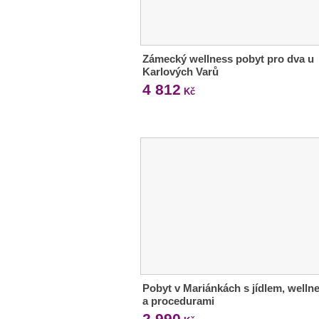
Zámecký wellness pobyt pro dva u
Karlových Varů
4 812
Kč
Pobyt v Mariánkách s jídlem, welln
a procedurami
2 990