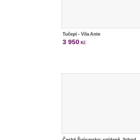
Tučepi - Vila Ante
3 950
Kč
České Švýcarsko: snídaně, 3chod.