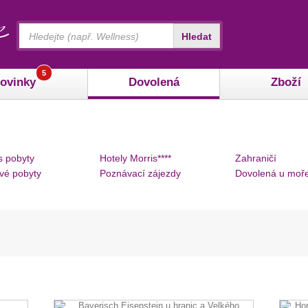
Vyhledávání
Hledat
5
ovinky
Dovolená
Zboží
s pobyty
Hotely Morris****
Zahraničí
vé pobyty
Poznávací zájezdy
Dovolená u moř