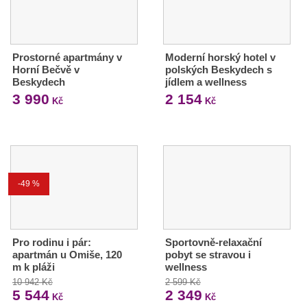
Prostorné apartmány v
Moderní horský hotel v
Horní Bečvě v
polských Beskydech s
Beskydech
jídlem a wellness
3 990
2 154
Kč
Kč
-49 %
Pro rodinu i pár:
Sportovně-relaxační
apartmán u Omiše, 120
pobyt se stravou i
m k pláži
wellness
10 942 Kč
2 599 Kč
5 544
2 349
Kč
Kč