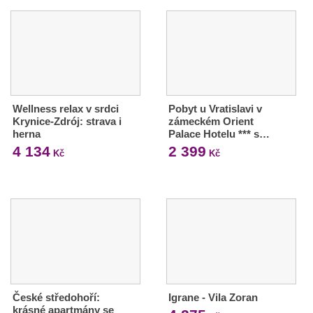
Wellness relax v srdci
Pobyt u Vratislavi v
Krynice-Zdrój: strava i
zámeckém Orient
herna
Palace Hotelu *** s…
4 134
2 399
Kč
Kč
České středohoří:
Igrane - Vila Zoran
krásné apartmány se