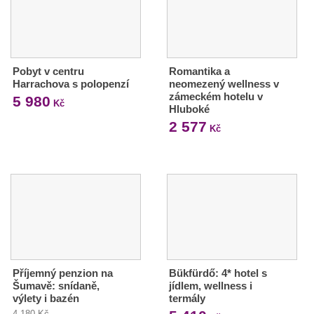
Pobyt v centru
Romantika a
Harrachova s polopenzí
neomezený wellness v
zámeckém hotelu v
5 980
Kč
Hluboké
2 577
Kč
Příjemný penzion na
Bükfürdő: 4* hotel s
Šumavě: snídaně,
jídlem, wellness i
výlety i bazén
termály
4 180 Kč