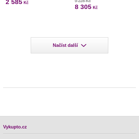
2 585
9 228 Kč
Kč
8 305
Kč
Načíst další
Vykupto.cz