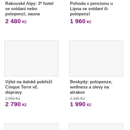
Rakouské Alpy: 3* hotel
Pohoda v penzionu u
se snídaní nebo
Lipna se snídaní či
polopenzí, sauna
polopenzí
2 480
1 960
Kč
Kč
Výlet na italské pobřeží
Beskydy: polopenze,
Cinque Terre vč.
wellness a slevy na
dopravy
atrakce
2 990 Kč
2 245 Kč
2 790
1 990
Kč
Kč