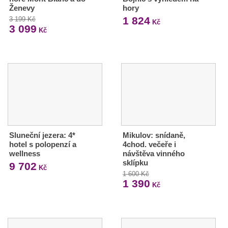
Ženevy
hory
1 824
3 199 Kč
Kč
3 099
Kč
Sluneční jezera: 4*
Mikulov: snídaně,
hotel s polopenzí a
4chod. večeře i
wellness
návštěva vinného
sklípku
9 702
Kč
1 600 Kč
1 390
Kč