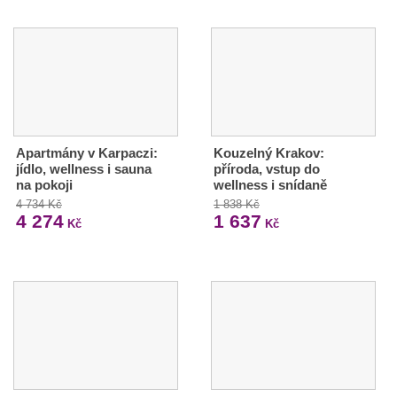
Apartmány v Karpaczi:
Kouzelný Krakov:
jídlo, wellness i sauna
příroda, vstup do
na pokoji
wellness i snídaně
4 734 Kč
1 838 Kč
4 274
1 637
Kč
Kč