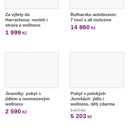
Za výlety do
Bulharsko autobusem:
Harrachova: nocleh i
7 nocí s all inclusive
strava a wellness
14 860
Kč
1 999
Kč
Jeseníky: pobyt s
Pobyt v polských
jídlem a neomezeným
Jizerkách: jídlo i
wellness
wellness, děti zdarma
2 590
5 477 Kč
Kč
5 203
Kč