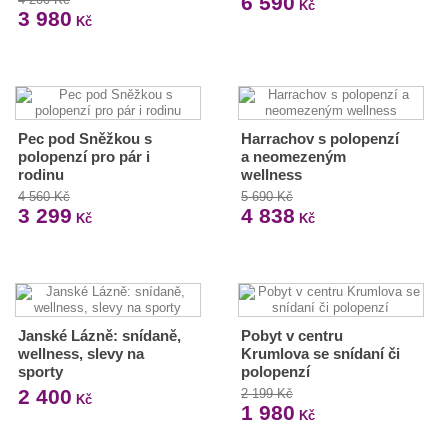
6 590
Kč
3 980
Kč
Pec pod Sněžkou s
Harrachov s polopenzí
polopenzí pro pár i
a neomezeným
rodinu
wellness
4 560 Kč
5 690 Kč
3 299
4 838
Kč
Kč
Janské Lázně: snídaně,
Pobyt v centru
wellness, slevy na
Krumlova se snídaní či
sporty
polopenzí
2 400
2 199 Kč
Kč
1 980
Kč