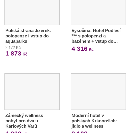
Polská strana Jizerek:
Vysočina: Hotel Podlesí
polopenze i vstup do
*** s polopenzí a
aquaparku
bazénem + vstup do…
4 316
2 172 Kč
Kč
1 873
Kč
Zámecký wellness
Moderní hotel v
pobyt pro dva u
polských Krkonoších:
Karlových Varů
jídlo a wellness