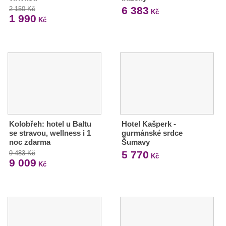
6 383
2 150 Kč
Kč
1 990
Kč
Kolobřeh: hotel u Baltu
Hotel Kašperk -
se stravou, wellness i 1
gurmánské srdce
noc zdarma
Šumavy
5 770
9 483 Kč
Kč
9 009
Kč