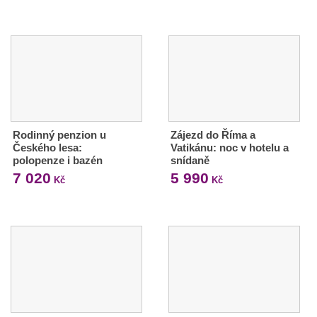
Rodinný penzion u
Zájezd do Říma a
Českého lesa:
Vatikánu: noc v hotelu a
polopenze i bazén
snídaně
7 020
5 990
Kč
Kč