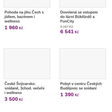
Pohoda na jihu Čech s
Dovolená se vstupem
jídlem, bazénem i
do lázní Bükfürdő a
wellness
FunCity
1 960
9 167 Kč
Kč
6 541
Kč
České Švýcarsko:
Pobyt v centru Českých
snídaně, 3chod. večeře
Budějovic se snídaní
i wellness
1 390
Kč
3 500
Kč