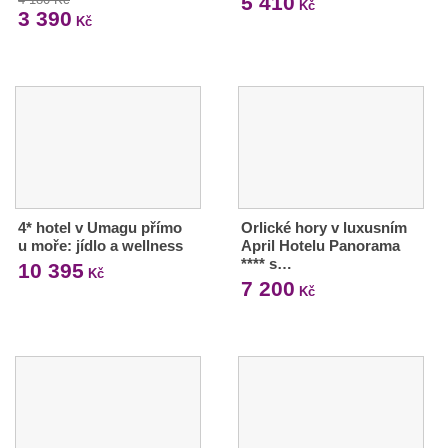
5 410
Kč
3 390
Kč
4* hotel v Umagu přímo
Orlické hory v luxusním
u moře: jídlo a wellness
April Hotelu Panorama
**** s…
10 395
Kč
7 200
Kč