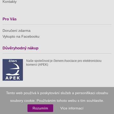
Kontakty
Pro Vás
Doručení zdarma
Vykupto na Facebooku
Důvěryhodný nákup
Naše společnost je členem Asociace pro elektronickou
komerci (APEK)
Již od roku 2010
Tento web používá k poskytování služeb a personifikaci obsahu
soubory cookie. Používáním tohoto webu s tím souhlasíte.
59 tis.
1 511 mil.
Rozumím
Více informací
spuštěných nabídek
ušetřeno nákupy