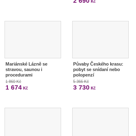
2 690
Kč
Mariánské Lázně se
Půvaby Českého krasu:
stravou, saunou i
pobyt se snídaní nebo
procedurami
polopenzí
1 860 Kč
5 366 Kč
1 674
3 730
Kč
Kč