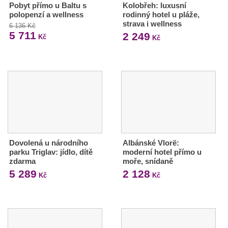
Pobyt přímo u Baltu s
Kolobřeh: luxusní
polopenzí a wellness
rodinný hotel u pláže,
strava i wellness
6 136 Kč
5 711
2 249
Kč
Kč
Dovolená u národního
Albánské Vlorë:
parku Triglav: jídlo, dítě
moderní hotel přímo u
zdarma
moře, snídaně
5 289
2 128
Kč
Kč