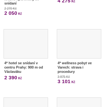
4 275
Kč
snídaní
2 270 Kč
2 050
Kč
4* hotel se snídaní v
4* wellness pobyt ve
centru Prahy: 900 m od
Varech: strava i
Václaváku
procedury
2 390
3 875 Kč
Kč
3 101
Kč