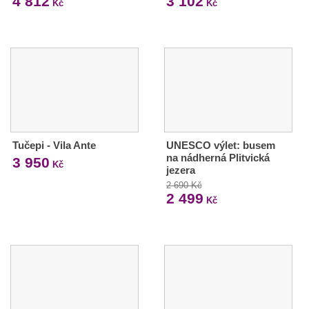
4 812
3 102
Kč
Kč
Tučepi - Vila Ante
UNESCO výlet: busem
na nádherná Plitvická
3 950
Kč
jezera
2 690 Kč
2 499
Kč