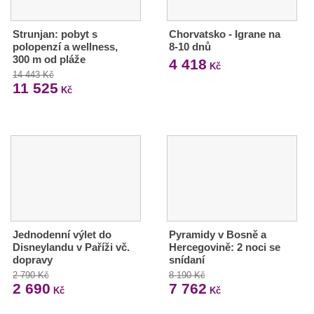
Strunjan: pobyt s
Chorvatsko - Igrane na
polopenzí a wellness,
8-10 dnů
300 m od pláže
4 418
Kč
14 443 Kč
11 525
Kč
Jednodenní výlet do
Pyramidy v Bosně a
Disneylandu v Paříži vč.
Hercegovině: 2 noci se
dopravy
snídaní
2 790 Kč
8 190 Kč
2 690
7 762
Kč
Kč