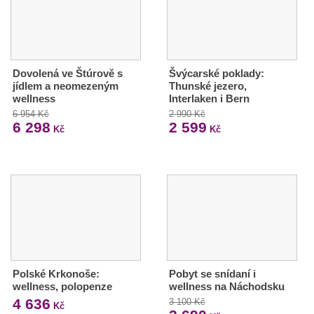
Dovolená ve Štúrově s
Švýcarské poklady:
jídlem a neomezeným
Thunské jezero,
wellness
Interlaken i Bern
6 954 Kč
2 990 Kč
6 298
2 599
Kč
Kč
Polské Krkonoše:
Pobyt se snídaní i
wellness, polopenze
wellness na Náchodsku
4 636
3 100 Kč
Kč