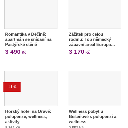
Romantika v Děčíně:
Zážitek pro celou
apartmán se snídaní na
rodinu: Top německý
Pastýřské stěně
zábavní areál Europa…
3 490
3 170
Kč
Kč
-41 %
Horský hotel na Oravě:
Wellness pobyt u
polopenze, wellness,
Bešeňové s polopenzí a
aktivity
wellness
8 364 Kč
2 553 Kč