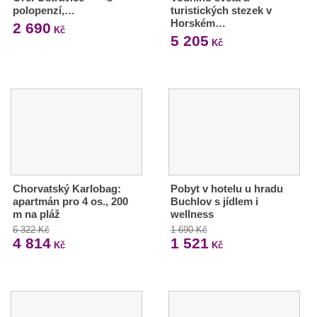
polopenzí,…
turistických stezek v
Horském…
2 690
Kč
5 205
Kč
Chorvatský Karlobag:
Pobyt v hotelu u hradu
apartmán pro 4 os., 200
Buchlov s jídlem i
m na pláž
wellness
6 322 Kč
1 690 Kč
4 814
1 521
Kč
Kč