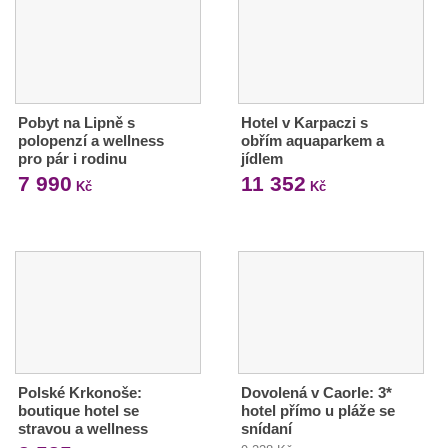
Pobyt na Lipně s
Hotel v Karpaczi s
polopenzí a wellness
obřím aquaparkem a
pro pár i rodinu
jídlem
7 990
11 352
Kč
Kč
Polské Krkonoše:
Dovolená v Caorle: 3*
boutique hotel se
hotel přímo u pláže se
stravou a wellness
snídaní