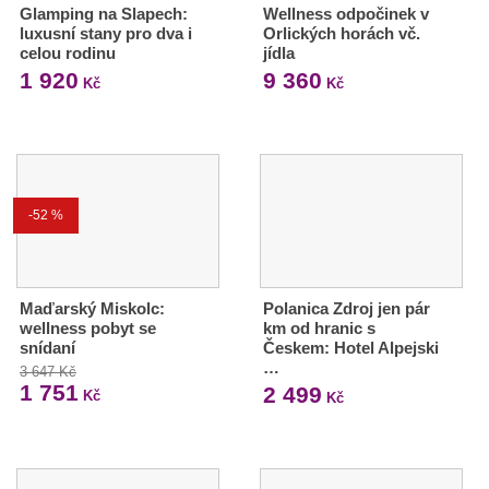
Glamping na Slapech:
Wellness odpočinek v
luxusní stany pro dva i
Orlických horách vč.
celou rodinu
jídla
1 920
9 360
Kč
Kč
-52 %
Maďarský Miskolc:
Polanica Zdroj jen pár
wellness pobyt se
km od hranic s
snídaní
Českem: Hotel Alpejski
…
3 647 Kč
1 751
2 499
Kč
Kč