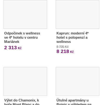
Odpočinek s wellness
Kaprun: moderní 4*
ve 4* hotelu v centru
hotel s polopenzí a
Mariánek
wellness
2 313
8 705 Kč
Kč
8 218
Kč
Výlet do Chamonix, k
Útulné apartmány u
hoře Mont Blanc a do
Bojnic s výhledem na