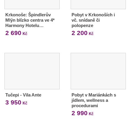
Krkonoše: Špindlerův
Pobyt v Krkonoších i
Mlýn blízko centra ve 4*
vč. snídaně či
Harmony Hotelu…
polopenze
2 690
2 200
Kč
Kč
Tučepi - Vila Ante
Pobyt v Mariánkách s
jídlem, wellness a
3 950
Kč
procedurami
2 990
Kč