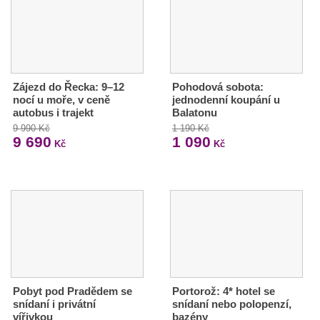
Zájezd do Řecka: 9–12
Pohodová sobota:
nocí u moře, v ceně
jednodenní koupání u
autobus i trajekt
Balatonu
9 990 Kč
1 190 Kč
9 690
1 090
Kč
Kč
Pobyt pod Pradědem se
Portorož: 4* hotel se
snídaní i privátní
snídaní nebo polopenzí,
vířivkou
bazény