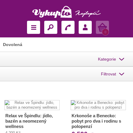
Košík
0
Dovolená
Kategorie
Filtrovat
Relax ve Špindlu: jídlo,
Krkonoše a Benecko:
bazén a neomezený
pobyt pro dva i rodinu s
wellness
polopenzí
4 200 Kč