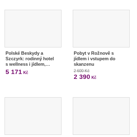
Polské Beskydy a
Pobyt v Rožnově s
Szczyrk: rodinný hotel
jídlem i vstupem do
s wellness i jídlem,…
skanzenu
5 171
2 600 Kč
Kč
2 390
Kč