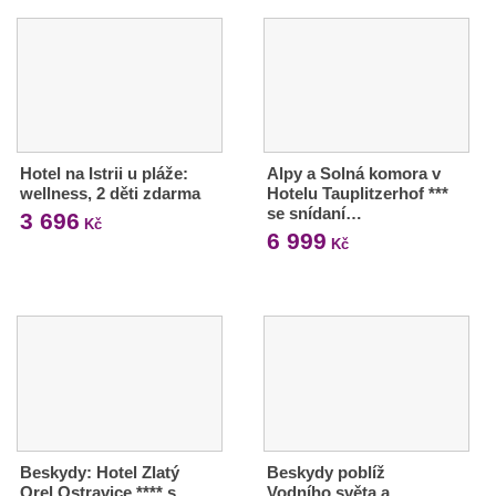
Hotel na Istrii u pláže:
Alpy a Solná komora v
wellness, 2 děti zdarma
Hotelu Tauplitzerhof ***
se snídaní…
3 696
Kč
6 999
Kč
Beskydy: Hotel Zlatý
Beskydy poblíž
Orel Ostravice **** s
Vodního světa a