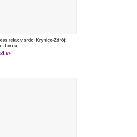
ess relax v srdci Krynice-Zdrój:
a i herna
34
Kč