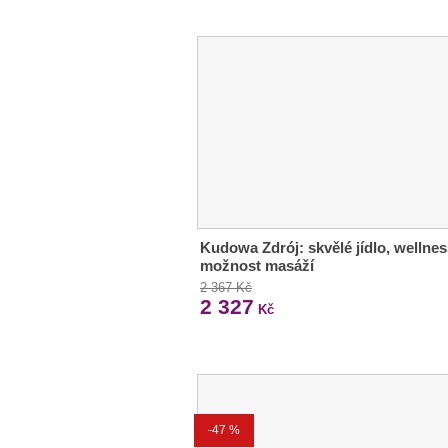
Kudowa Zdrój: skvělé jídlo, wellnes
možnost masáží
2 367 Kč
2 327
Kč
-47 %