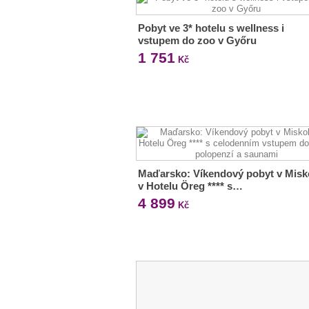
Pobyt ve 3* hotelu s wellness i
vstupem do zoo v Győru
1 751
Kč
Maďarsko: Víkendový pobyt v Misk
v Hotelu Öreg **** s…
4 899
Kč