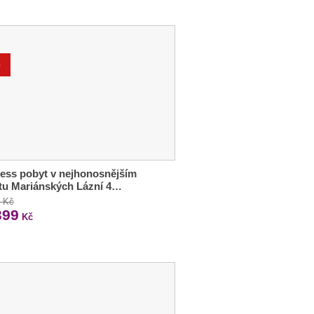
%
ess pobyt v nejhonosnějším
tu Mariánských Lázní 4…
0 Kč
399
Kč