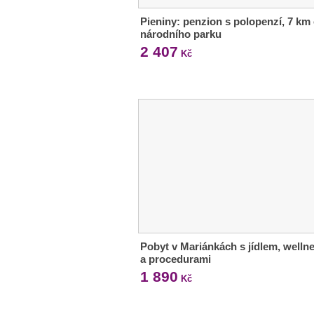
Pieniny: penzion s polopenzí, 7 km
národního parku
2 407
Kč
Pobyt v Mariánkách s jídlem, welln
a procedurami
1 890
Kč