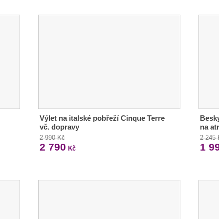
Výlet na italské pobřeží Cinque Terre
Besky
vč. dopravy
na at
2 990 Kč
2 245
2 790
1 9
Kč