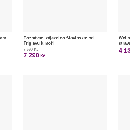
dem
Poznávací zájezd do Slovinska: od
Welln
Triglavu k moři
strav
4 1
7 590 Kč
7 290
Kč