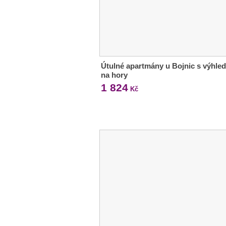
Útulné apartmány u Bojnic s výhle
na hory
1 824
Kč