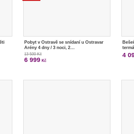
ěti
Pobyt v Ostravě se snídaní u Ostravar
Bešeň
Arény 4 dny / 3 noci, 2…
termá
4 0
13 500 Kč
6 999
Kč