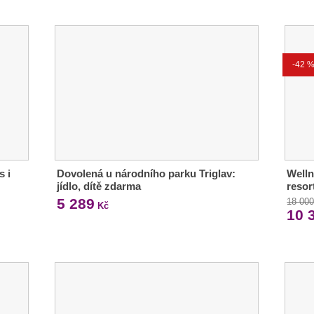
-42 
s i
Dovolená u národního parku Triglav:
Welln
jídlo, dítě zdarma
resor
5 289
18 00
Kč
10 