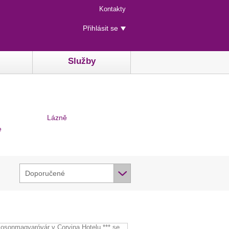
Menu
Kontakty
rychlého
Uživatelské
přístupu
Přihlásit se
menu
Služby
Lázně
e
Doporučené