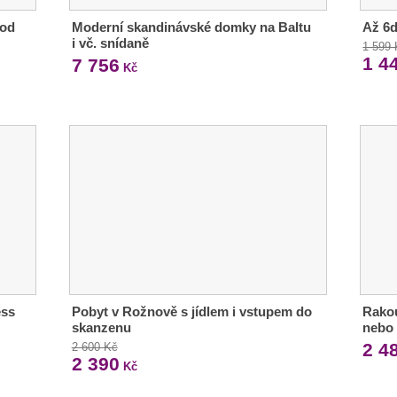
 od
Moderní skandinávské domky na Baltu
Až 6d
i vč. snídaně
1 599
1 4
7 756
Kč
ess
Pobyt v Rožnově s jídlem i vstupem do
Rakou
skanzenu
nebo 
2 4
2 600 Kč
2 390
Kč