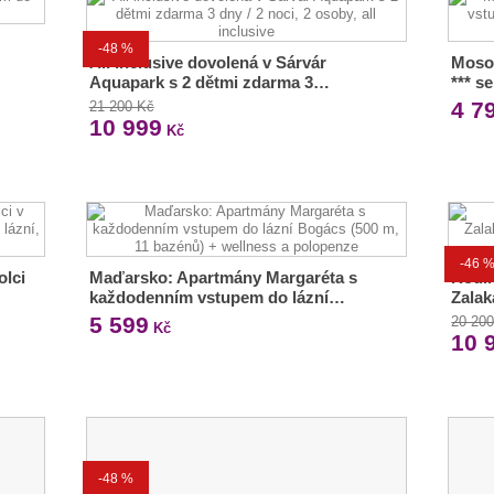
-48 %
All inclusive dovolená v Sárvár
Moso
Aquapark s 2 dětmi zdarma 3…
*** s
4 7
21 200 Kč
10 999
Kč
-46 
olci
Maďarsko: Apartmány Margaréta s
Rodin
každodenním vstupem do lázní…
Zalak
5 599
20 20
Kč
10 
-48 %