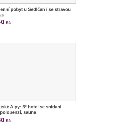
enní pobyt u Sedlčan i se stravou
 Kč
40
Kč
ské Alpy: 3* hotel se snídaní
polopenzí, sauna
80
Kč