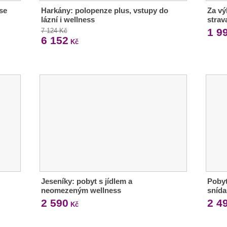
se
Harkány: polopenze plus, vstupy do
Za vý
lázní i wellness
strav
1 9
7 124 Kč
6 152
Kč
Jeseníky: pobyt s jídlem a
Pobyt
neomezeným wellness
snída
2 590
2 4
Kč