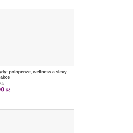
dy: polopenze, wellness a slevy
rakce
 Kč
90
Kč