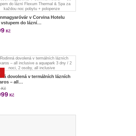
nmagyaróvár v Corvina Hotelu
e vstupem do lázní…
99
Kč
%
ná dovolená v termálních lázních
aros – all…
0 Kč
999
Kč