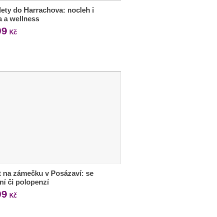
lety do Harrachova: nocleh i
a a wellness
99
Kč
 na zámečku v Posázaví: se
ní či polopenzí
99
Kč