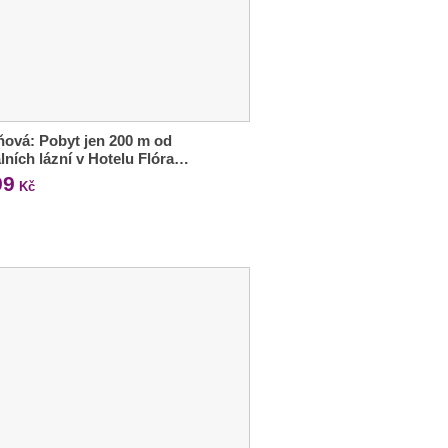
ová: Pobyt jen 200 m od
lních lázní v Hotelu Flóra…
99
Kč