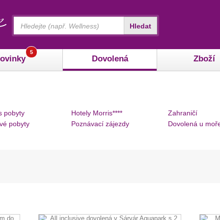
Vyhledávání
Hledat
5
ovinky
Dovolená
Zboží
s pobyty
Hotely Morris****
Zahraničí
vé pobyty
Poznávací zájezdy
Dovolená u moř