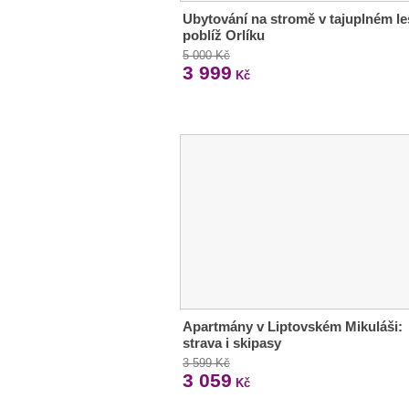
Ubytování na stromě v tajuplném le
poblíž Orlíku
5 000 Kč
3 999
Kč
Apartmány v Liptovském Mikuláši:
strava i skipasy
3 599 Kč
3 059
Kč