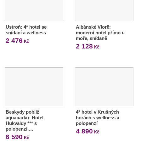
Ustroň: 4* hotel se
Albánské Vlorë:
snídaní a wellness
moderní hotel přímo u
moře, snídaně
2 476
Kč
2 128
Kč
Beskydy poblíž
4* hotel v Krušných
aquaparku: Hotel
horách s wellness a
Hukvaldy *** s
polopenzí
polopenzí,…
4 890
Kč
6 590
Kč