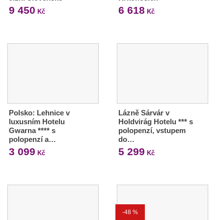
9 450
6 618
Kč
Kč
Polsko: Lehnice v
Lázně Sárvár v
luxusním Hotelu
Holdvirág Hotelu *** s
Gwarna **** s
polopenzí, vstupem
polopenzí a…
do…
3 099
5 299
Kč
Kč
-48 %