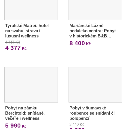
Tyrolské Matrei: hotel
Mariánské Lázně
na svahu, strava i
nedaleko centra: Pobyt
luxusní wellness
v historickém B&B…
8 400
4 717 Kč
Kč
4 377
Kč
Pobyt na zámku
Pobyt v šumavské
Berchtold: snídaně,
roubence se snídaní či
večeře i wellness
polopenzí
5 990
3 440 Kč
Kč