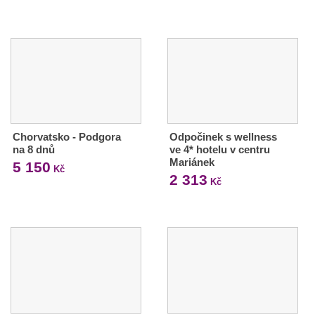
Chorvatsko - Podgora
Odpočinek s wellness
na 8 dnů
ve 4* hotelu v centru
Mariánek
5 150
Kč
2 313
Kč