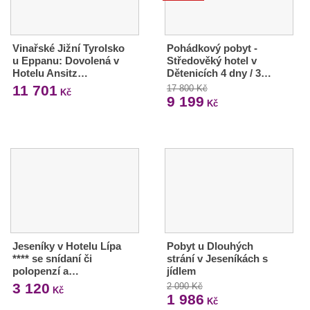
Vinařské Jižní Tyrolsko
Pohádkový pobyt -
u Eppanu: Dovolená v
Středověký hotel v
Hotelu Ansitz…
Dětenicích 4 dny / 3…
11 701
17 800 Kč
Kč
9 199
Kč
Jeseníky v Hotelu Lípa
Pobyt u Dlouhých
**** se snídaní či
strání v Jeseníkách s
polopenzí a…
jídlem
3 120
2 090 Kč
Kč
1 986
Kč