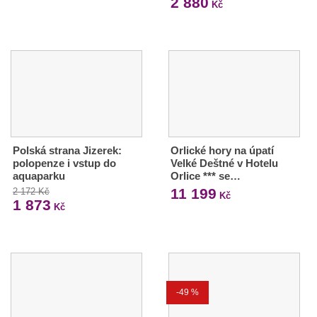
2 880
Kč
Polská strana Jizerek:
Orlické hory na úpatí
polopenze i vstup do
Velké Deštné v Hotelu
aquaparku
Orlice *** se…
11 199
2 172 Kč
Kč
1 873
Kč
-49 %