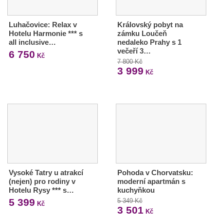
Luhačovice: Relax v
Královský pobyt na
Hotelu Harmonie *** s
zámku Loučeň
all inclusive…
nedaleko Prahy s 1
večeří 3…
6 750
Kč
7 800 Kč
3 999
Kč
Vysoké Tatry u atrakcí
Pohoda v Chorvatsku:
(nejen) pro rodiny v
moderní apartmán s
Hotelu Rysy *** s…
kuchyňkou
5 399
5 349 Kč
Kč
3 501
Kč