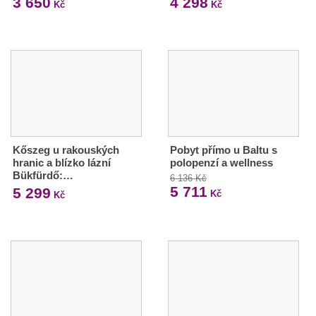
3 650
4 298
Kč
Kč
Kőszeg u rakouských
Pobyt přímo u Baltu s
hranic a blízko lázní
polopenzí a wellness
Bükfürdő:…
6 136 Kč
5 711
5 299
Kč
Kč