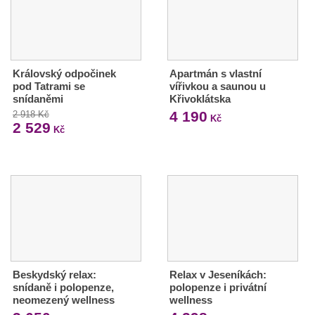
Královský odpočinek
Apartmán s vlastní
pod Tatrami se
vířivkou a saunou u
snídaněmi
Křivoklátska
4 190
2 918 Kč
Kč
2 529
Kč
Beskydský relax:
Relax v Jeseníkách:
snídaně i polopenze,
polopenze i privátní
neomezený wellness
wellness