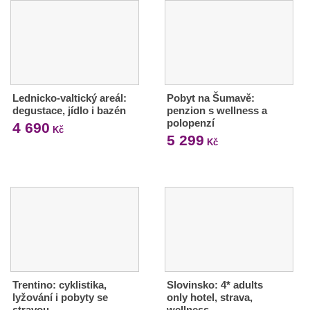
Lednicko-valtický areál:
Pobyt na Šumavě:
degustace, jídlo i bazén
penzion s wellness a
polopenzí
4 690
Kč
5 299
Kč
Trentino: cyklistika,
Slovinsko: 4* adults
lyžování i pobyty se
only hotel, strava,
stravou
wellness