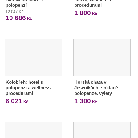
polopenzí
procedurami
1 800
12 047 Kč
Kč
10 686
Kč
Kolobřeh: hotel s
Horská chata v
polopenzí a wellness
Jeseníkách: snídaně i
procedurami
polopenze, výlety
6 021
1 300
Kč
Kč