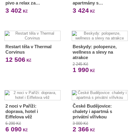
pivo a relax za…
apartmány s…
3 402
3 424
Kč
Kč
Restart těla v Thermal
Beskydy: polopenze,
Corvinus
wellness a slevy na
atrakce
12 506
Kč
2 245 Kč
1 990
Kč
2 noci v Paříži:
České Budějovice:
doprava, hotel i
chalety i apartmá s
Eiffelova věž
privátní vířivkou
6 290 Kč
3 000 Kč
6 090
2 366
Kč
Kč