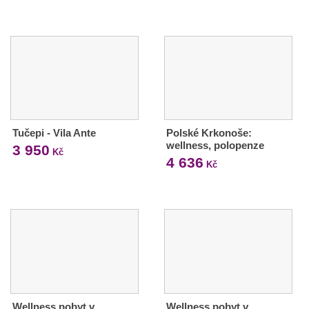
Tučepi - Vila Ante
Polské Krkonoše:
wellness, polopenze
3 950
Kč
4 636
Kč
Wellness pobyt v
Wellness pobyt v