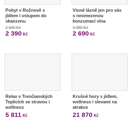
Pobyt v Rožnově s
Vinné lázně jen pro vás
jídlem i vstupem do
s neomezenou
skanzenu
konzumací vína
2 600 Kč
3 080 Kč
2 390
2 690
Kč
Kč
Relax v Trenčianských
Krušné hory s jídlem,
Teplicích se stravou i
wellness i slevami na
wellness
atrakce
5 811
21 870
Kč
Kč