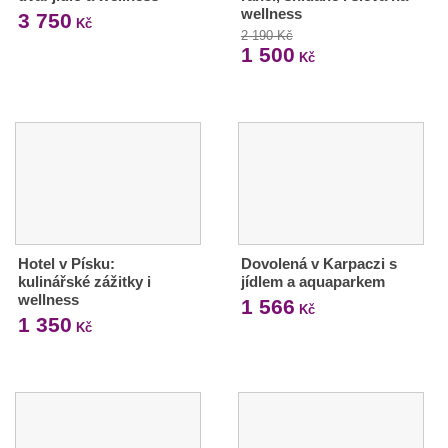
wellness
3 750
Kč
2 190 Kč
1 500
Kč
Hotel v Písku:
Dovolená v Karpaczi s
kulinářské zážitky i
jídlem a aquaparkem
wellness
1 566
Kč
1 350
Kč