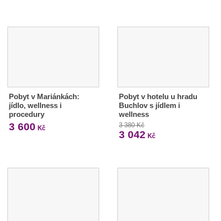
Pobyt v Mariánkách:
Pobyt v hotelu u hradu
jídlo, wellness i
Buchlov s jídlem i
procedury
wellness
3 600
3 380 Kč
Kč
3 042
Kč