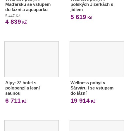
Maďarsku se vstupem
polských Jizerkách s
do lázní a aquaparku
jídlem
5 619
5 447 Kč
Kč
4 839
Kč
Alpy: 3* hotel s
Wellness pobyt v
polopenzí a lesní
Sárváru i se vstupem
saunou
do lázní
6 711
19 914
Kč
Kč