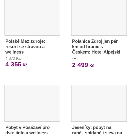
Polské Mezizdroje:
Polanica Zdroj jen pár
resort se stravou a
km od hranic s
wellness
Českem: Hotel Alpejski
…
4 872 Kč
4 355
2 499
Kč
Kč
Pobyt v Posázaví pro
Jeseníky: pobyt na
dva: jídlo a wellness
ranči, snídaně i sleva na