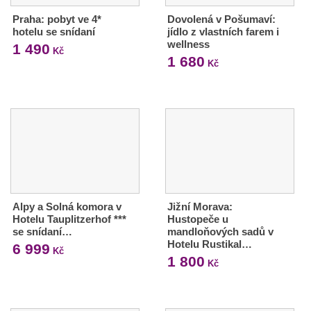
Praha: pobyt ve 4*
Dovolená v Pošumaví:
hotelu se snídaní
jídlo z vlastních farem i
wellness
1 490
Kč
1 680
Kč
Alpy a Solná komora v
Jižní Morava:
Hotelu Tauplitzerhof ***
Hustopeče u
se snídaní…
mandloňových sadů v
Hotelu Rustikal…
6 999
Kč
1 800
Kč