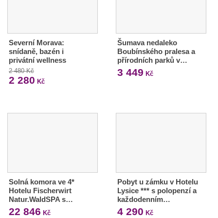
Severní Morava:
Šumava nedaleko
snídaně, bazén i
Boubínského pralesa a
privátní wellness
přírodních parků v…
3 449
2 480 Kč
Kč
2 280
Kč
Solná komora ve 4*
Pobyt u zámku v Hotelu
Hotelu Fischerwirt
Lysice *** s polopenzí a
Natur.WaldSPA s…
každodenním…
22 846
4 290
Kč
Kč