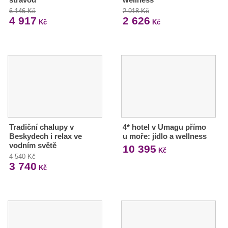
6 146 Kč
2 918 Kč
4 917
2 626
Kč
Kč
Tradiční chalupy v
4* hotel v Umagu přímo
Beskydech i relax ve
u moře: jídlo a wellness
vodním světě
10 395
Kč
4 540 Kč
3 740
Kč