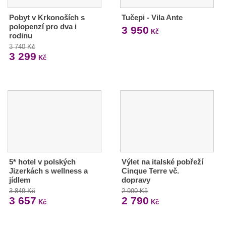
Pobyt v Krkonoších s
Tučepi - Vila Ante
polopenzí pro dva i
3 950
Kč
rodinu
3 740 Kč
3 299
Kč
5* hotel v polských
Výlet na italské pobřeží
Jizerkách s wellness a
Cinque Terre vč.
jídlem
dopravy
3 849 Kč
2 990 Kč
3 657
2 790
Kč
Kč