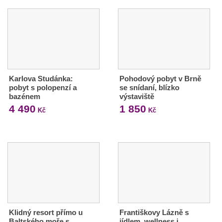
Karlova Studánka:
Pohodový pobyt v Brně
pobyt s polopenzí a
se snídaní, blízko
bazénem
výstaviště
4 490
1 850
Kč
Kč
Klidný resort přímo u
Františkovy Lázně s
Baltského moře s
jídlem, wellness i