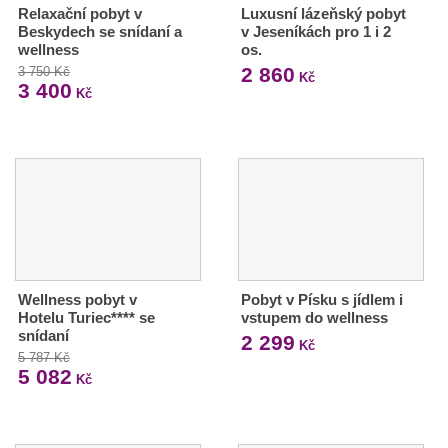
Relaxační pobyt v
Luxusní lázeňský pobyt
Beskydech se snídaní a
v Jeseníkách pro 1 i 2
wellness
os.
2 860
3 750 Kč
Kč
3 400
Kč
Wellness pobyt v
Pobyt v Písku s jídlem i
Hotelu Turiec**** se
vstupem do wellness
snídaní
2 299
Kč
5 787 Kč
5 082
Kč