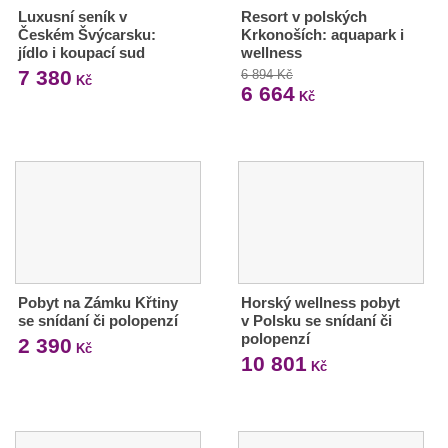
Luxusní seník v
Resort v polských
Českém Švýcarsku:
Krkonoších: aquapark i
jídlo i koupací sud
wellness
7 380
6 894 Kč
Kč
6 664
Kč
Pobyt na Zámku Křtiny
Horský wellness pobyt
se snídaní či polopenzí
v Polsku se snídaní či
polopenzí
2 390
Kč
10 801
Kč