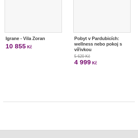
Igrane - Vila Zoran
Pobyt v Pardubicích:
wellness nebo pokoj s
10 855
Kč
vířivkou
5 620 Kč
4 999
Kč