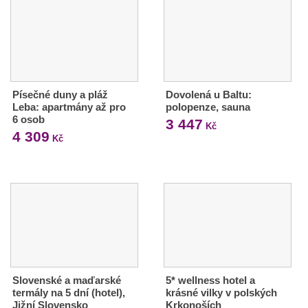
Písečné duny a pláž
Dovolená u Baltu:
Leba: apartmány až pro
polopenze, sauna
6 osob
3 447
Kč
4 309
Kč
Slovenské a maďarské
5* wellness hotel a
termály na 5 dní (hotel),
krásné vilky v polských
Jižní Slovensko
Krkonoších