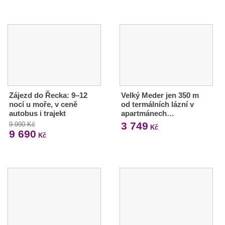
Zájezd do Řecka: 9–12
Velký Meder jen 350 m
nocí u moře, v ceně
od termálních lázní v
autobus i trajekt
apartmánech…
3 749
9 990 Kč
Kč
9 690
Kč