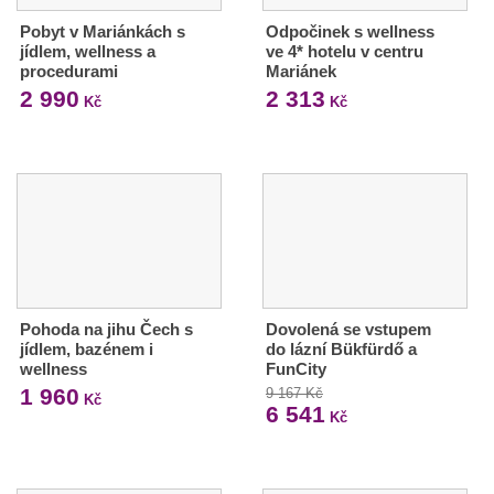
Pobyt v Mariánkách s
Odpočinek s wellness
jídlem, wellness a
ve 4* hotelu v centru
procedurami
Mariánek
2 990
2 313
Kč
Kč
Pohoda na jihu Čech s
Dovolená se vstupem
jídlem, bazénem i
do lázní Bükfürdő a
wellness
FunCity
1 960
9 167 Kč
Kč
6 541
Kč