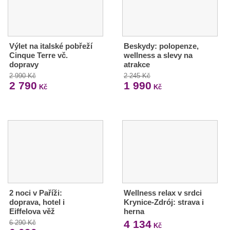
Výlet na italské pobřeží
Beskydy: polopenze,
Cinque Terre vč.
wellness a slevy na
dopravy
atrakce
2 990 Kč
2 245 Kč
2 790
1 990
Kč
Kč
2 noci v Paříži:
Wellness relax v srdci
doprava, hotel i
Krynice-Zdrój: strava i
Eiffelova věž
herna
4 134
6 290 Kč
Kč