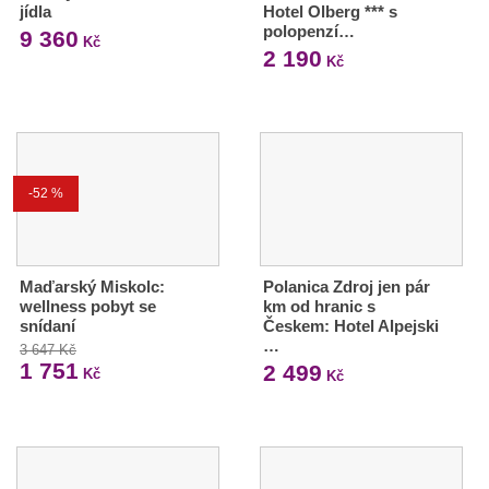
jídla
Hotel Olberg *** s
polopenzí…
9 360
Kč
2 190
Kč
-52 %
Maďarský Miskolc:
Polanica Zdroj jen pár
wellness pobyt se
km od hranic s
snídaní
Českem: Hotel Alpejski
…
3 647 Kč
1 751
2 499
Kč
Kč