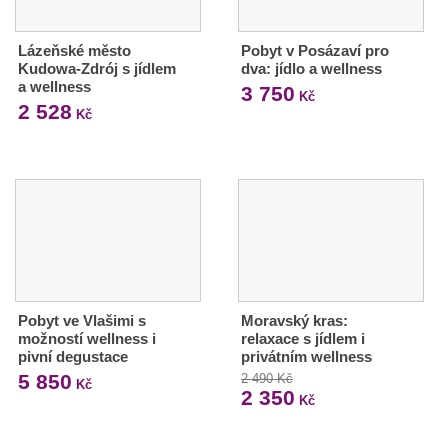
Lázeňské město
Pobyt v Posázaví pro
Kudowa-Zdrój s jídlem
dva: jídlo a wellness
a wellness
3 750
Kč
2 528
Kč
Pobyt ve Vlašimi s
Moravský kras:
možností wellness i
relaxace s jídlem i
pivní degustace
privátním wellness
5 850
2 490 Kč
Kč
2 350
Kč