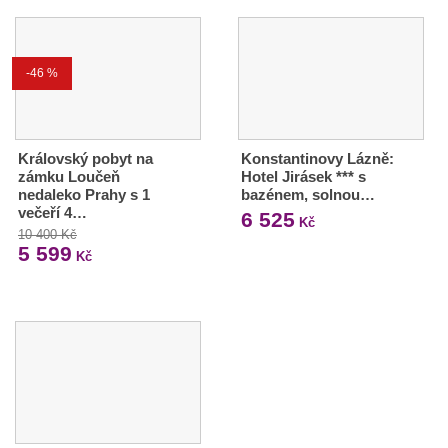
-46 %
Královský pobyt na
Konstantinovy Lázně:
zámku Loučeň
Hotel Jirásek *** s
nedaleko Prahy s 1
bazénem, solnou…
večeří 4…
6 525
Kč
10 400 Kč
5 599
Kč