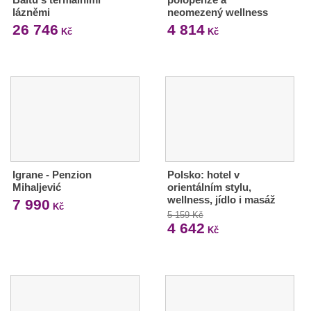
lázněmi
neomezený wellness
26 746
4 814
Kč
Kč
Igrane - Penzion
Polsko: hotel v
Mihaljević
orientálním stylu,
wellness, jídlo i masáž
7 990
Kč
5 159 Kč
4 642
Kč