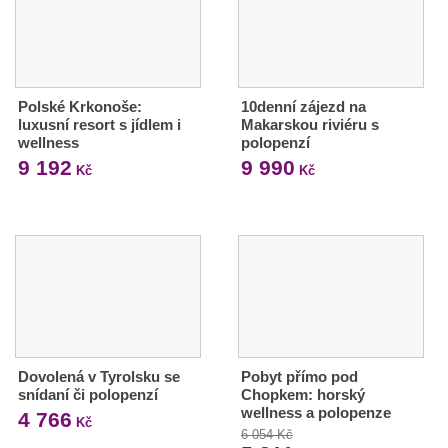
Polské Krkonoše:
10denní zájezd na
luxusní resort s jídlem i
Makarskou riviéru s
wellness
polopenzí
9 192
9 990
Kč
Kč
Dovolená v Tyrolsku se
Pobyt přímo pod
snídaní či polopenzí
Chopkem: horský
wellness a polopenze
4 766
Kč
6 054 Kč