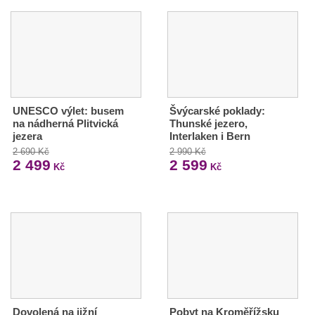
UNESCO výlet: busem
Švýcarské poklady:
na nádherná Plitvická
Thunské jezero,
jezera
Interlaken i Bern
2 690 Kč
2 990 Kč
2 499
2 599
Kč
Kč
Dovolená na jižní
Pobyt na Kroměřížsku