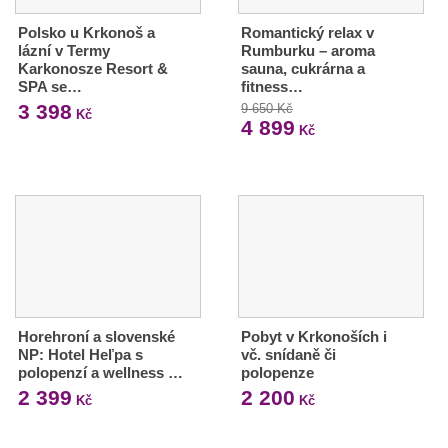
Polsko u Krkonoš a
Romantický relax v
lázní v Termy
Rumburku – aroma
Karkonosze Resort &
sauna, cukrárna a
SPA se…
fitness…
3 398
9 650 Kč
Kč
4 899
Kč
Horehroní a slovenské
Pobyt v Krkonoších i
NP: Hotel Heľpa s
vč. snídaně či
polopenzí a wellness …
polopenze
2 399
2 200
Kč
Kč