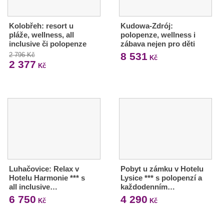
Kolobřeh: resort u
Kudowa-Zdrój:
pláže, wellness, all
polopenze, wellness i
inclusive či polopenze
zábava nejen pro děti
8 531
2 796 Kč
Kč
2 377
Kč
Luhačovice: Relax v
Pobyt u zámku v Hotelu
Hotelu Harmonie *** s
Lysice *** s polopenzí a
all inclusive…
každodenním…
6 750
4 290
Kč
Kč