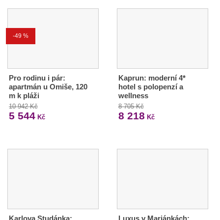
-49 %
Pro rodinu i pár:
Kaprun: moderní 4*
apartmán u Omiše, 120
hotel s polopenzí a
m k pláži
wellness
10 942 Kč
8 705 Kč
5 544
8 218
Kč
Kč
Karlova Studánka:
Luxus v Mariánkách: