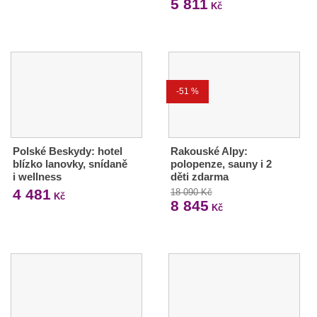
5 811
Kč
-51 %
Polské Beskydy: hotel
Rakouské Alpy:
blízko lanovky, snídaně
polopenze, sauny i 2
i wellness
děti zdarma
4 481
18 090 Kč
Kč
8 845
Kč