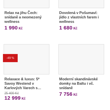
Relax na jihu Čech:
Dovolená v Pošumaví:
snídaně a neomezený
jídlo z vlastních farem i
wellness
wellness
1 990
1 680
Kč
Kč
-49 %
Relaxace & luxus: 5*
Moderní skandinávské
Savoy Westend v
domky na Baltu i vč.
Karlových Varech s…
snídaně
7 756
25 400 Kč
Kč
12 999
Kč