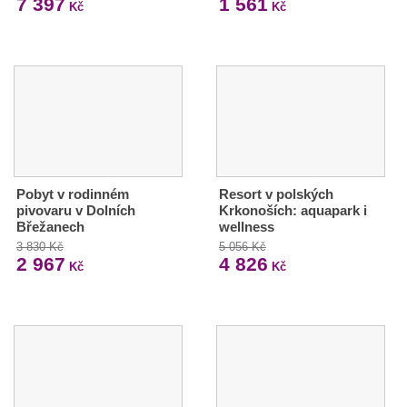
7 397
1 561
Kč
Kč
Pobyt v rodinném
Resort v polských
pivovaru v Dolních
Krkonoších: aquapark i
Břežanech
wellness
3 830 Kč
5 056 Kč
2 967
4 826
Kč
Kč