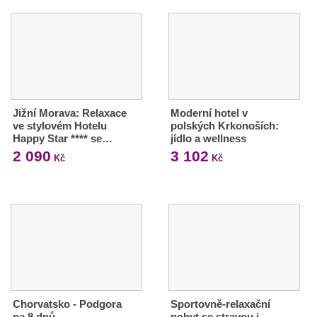
Jižní Morava: Relaxace
Moderní hotel v
ve stylovém Hotelu
polských Krkonoších:
Happy Star **** se…
jídlo a wellness
2 090
3 102
Kč
Kč
Chorvatsko - Podgora
Sportovně-relaxační
na 8 dnů
pobyt se stravou i