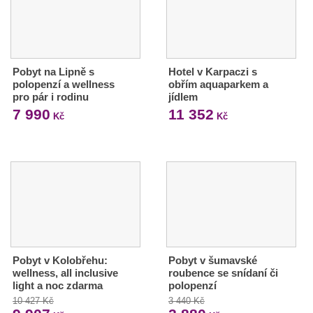
Pobyt na Lipně s
Hotel v Karpaczi s
polopenzí a wellness
obřím aquaparkem a
pro pár i rodinu
jídlem
7 990
11 352
Kč
Kč
Pobyt v Kolobřehu:
Pobyt v šumavské
wellness, all inclusive
roubence se snídaní či
light a noc zdarma
polopenzí
10 427 Kč
3 440 Kč