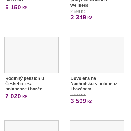
wellness
5 150
Kč
2 599 Kč
2 349
Kč
Rodinný penzion u
Dovolená na
Českého lesa:
Náchodsku s polopenzí
polopenze i bazén
i bazénem
7 020
3 800 Kč
Kč
3 599
Kč