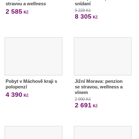
stravou a wellness
snídaní
2 585
9 228 Kč
Kč
8 305
Kč
Pobyt v Máchově kraji s
Jižní Morava: penzion
polopenzí
se stravou, wellness a
vínem
4 390
Kč
2 990 Kč
2 691
Kč