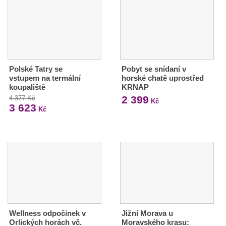
Polské Tatry se
Pobyt se snídaní v
vstupem na termální
horské chatě uprostřed
koupaliště
KRNAP
2 399
4 377 Kč
Kč
3 623
Kč
Wellness odpočinek v
Jižní Morava u
Orlických horách vč.
Moravského krasu: