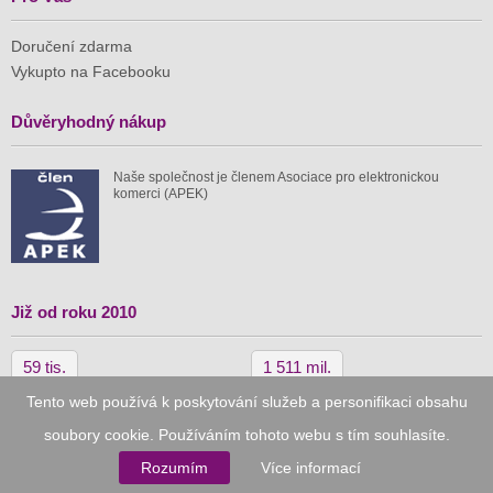
Doručení zdarma
Vykupto na Facebooku
Důvěryhodný nákup
Naše společnost je členem Asociace pro elektronickou
komerci (APEK)
Již od roku 2010
59 tis.
1 511 mil.
Tento web používá k poskytování služeb a personifikaci obsahu
spuštěných nabídek
ušetřeno nákupy
soubory cookie. Používáním tohoto webu s tím souhlasíte.
Rozumím
Více informací
© 2010–2026
Vykupto.cz
, Všechna práva vyhrazena.