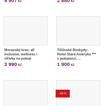
9 907
2 880
Kč
Kč
Moravský kras: all
Těšínské Beskydy:
inclusive, wellness i
Hotel Stará Ameryka ***
vířivka na pokoji
s polopenzí,…
3 990
1 900
Kč
Kč
-49 %