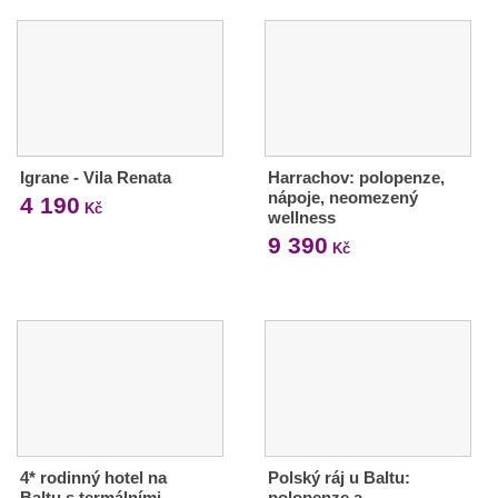
Igrane - Vila Renata
Harrachov: polopenze,
nápoje, neomezený
4 190
Kč
wellness
9 390
Kč
4* rodinný hotel na
Polský ráj u Baltu:
Baltu s termálními
polopenze a