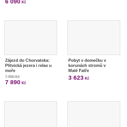
6 090
Kč
Zájezd do Chorvatska:
Pobyt v domečku v
Plitvická jezera i relax u
korunách stromů v
moře
Malé Fatře
3 623
7 990 Kč
Kč
7 890
Kč