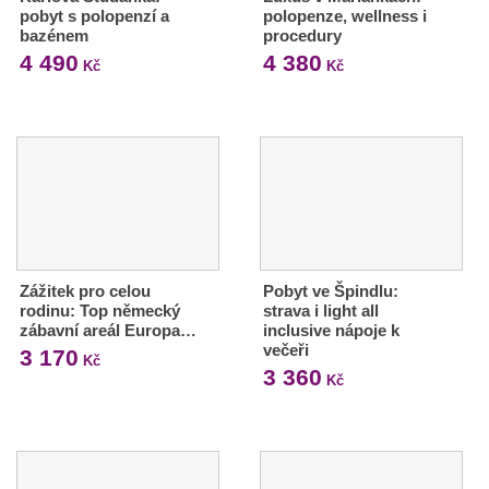
pobyt s polopenzí a
polopenze, wellness i
bazénem
procedury
4 490
4 380
Kč
Kč
Zážitek pro celou
Pobyt ve Špindlu:
rodinu: Top německý
strava i light all
zábavní areál Europa…
inclusive nápoje k
večeři
3 170
Kč
3 360
Kč