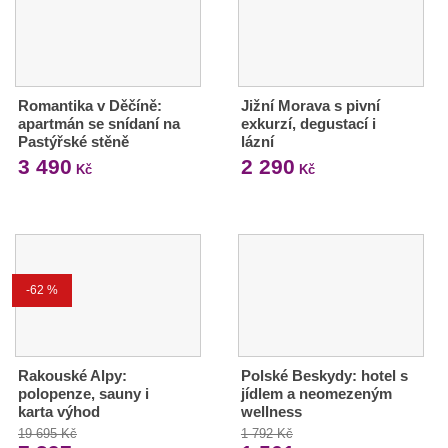
Romantika v Děčíně:
Jižní Morava s pivní
apartmán se snídaní na
exkurzí, degustací i
Pastýřské stěně
lázní
3 490
2 290
Kč
Kč
-62 %
Rakouské Alpy:
Polské Beskydy: hotel s
polopenze, sauny i
jídlem a neomezeným
karta výhod
wellness
19 695 Kč
1 792 Kč