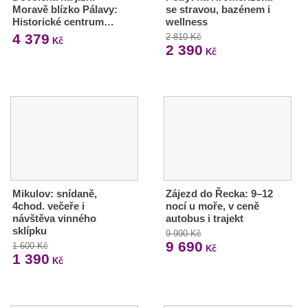
Moravě blízko Pálavy:
se stravou, bazénem i
Historické centrum…
wellness
4 379
2 810 Kč
Kč
2 390
Kč
Mikulov: snídaně,
Zájezd do Řecka: 9–12
4chod. večeře i
nocí u moře, v ceně
návštěva vinného
autobus i trajekt
sklípku
9 990 Kč
9 690
1 600 Kč
Kč
1 390
Kč