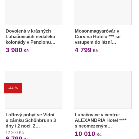
Dovolená v krásných
Mosonmagyaróvár v
Luhačovicích nedaleko
Corvina Hotelu *** se
kolonády v Penzionu…
vstupem do lázní…
3 980
4 799
Kč
Kč
-44 %
Loftový pobyt ve Vídni
Luhačovice v centru:
u zámku Schönbrunn 3
ALEXANDRIA Hotel ****
dny / 2 noci, 2…
s neomezeným…
10 010
12 200 Kč
Kč
6 799