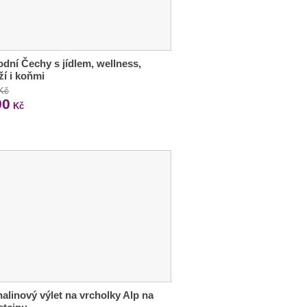
dní Čechy s jídlem, wellness,
í i koňmi
 Kč
90
Kč
alinový výlet na vrcholky Alp na