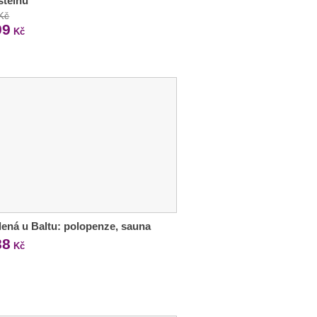
steinu
 Kč
99
Kč
ená u Baltu: polopenze, sauna
88
Kč