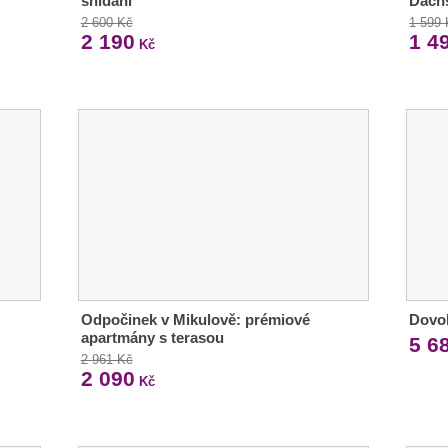
snídaní
Dach
2 600 Kč
1 599
2 190
1 4
Kč
Odpočinek v Mikulově: prémiové
Dovol
apartmány s terasou
5 6
2 961 Kč
2 090
Kč