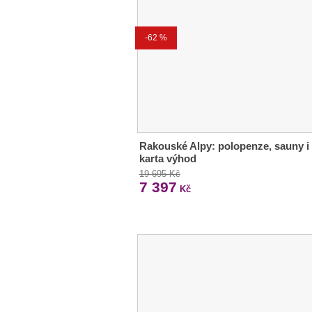
-62 %
Rakouské Alpy: polopenze, sauny i
karta výhod
19 695 Kč
7 397
Kč