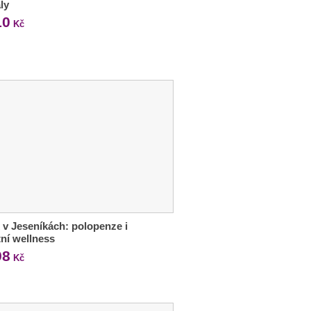
ly
10
Kč
 v Jeseníkách: polopenze i
tní wellness
98
Kč