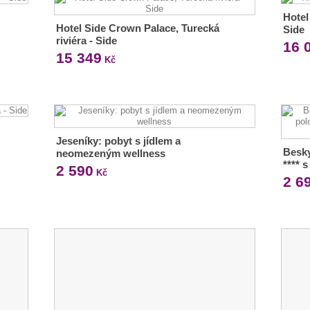
Hotel
Hotel Side Crown Palace, Turecká
Side
riviéra - Side
16 
15 349
Kč
Jeseníky: pobyt s jídlem a
Besky
neomezeným wellness
**** 
2 590
Kč
2 6