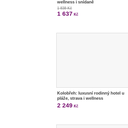
wellness i snídaně
1 838 Kč
1 637
Kč
Kolobřeh: luxusní rodinný hotel u
pláže, strava i wellness
2 249
Kč