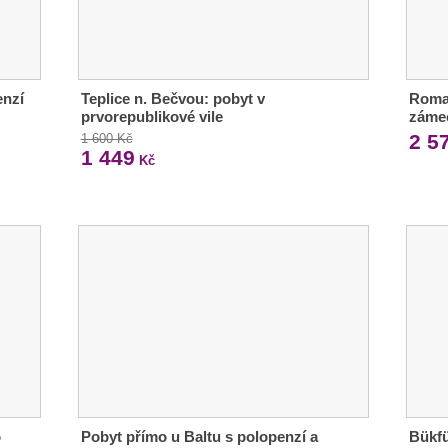
enzí
Teplice n. Bečvou: pobyt v
Roma
prvorepublikové vile
záme
2 5
1 600 Kč
1 449
Kč
o
Pobyt přímo u Baltu s polopenzí a
Bükfü