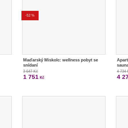
-52 %
Maďarský Miskolc: wellness pobyt se
Apart
snídaní
sauna
3 647 Kč
4 734
1 751
4 2
Kč