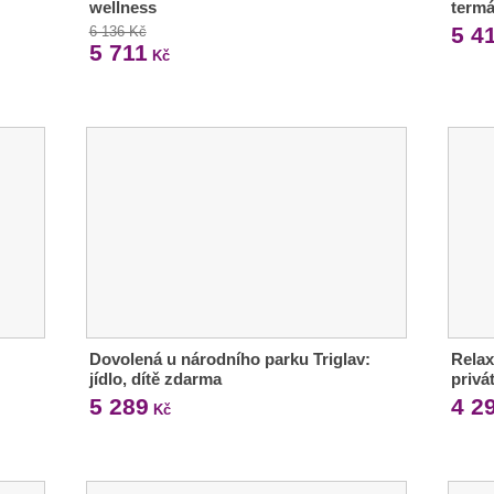
wellness
termá
5 4
6 136 Kč
5 711
Kč
Dovolená u národního parku Triglav:
Relax
jídlo, dítě zdarma
privá
5 289
4 2
Kč