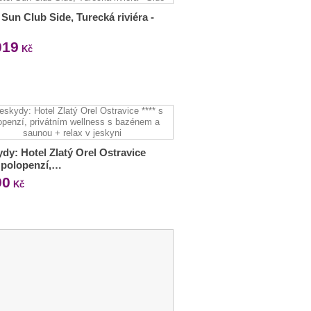
 Sun Club Side, Turecká riviéra -
019
Kč
dy: Hotel Zlatý Orel Ostravice
s polopenzí,…
90
Kč