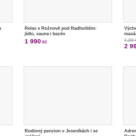
u
Relax v Rožnově pod Radhoštěm:
Výcho
jídlo, sauna i bazén
masáž
1 990
3 200
Kč
2 9
Rodinný penzion v Jeseníkách i se
Adren