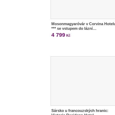
Mosonmagyaróvár v Corvina Hotel
*** se vstupem do lázní…
4 799
Kč
Sársko u francouzských hranic: