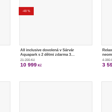
-48 %
All inclusive dovolená v Sárvár
Relax
Aquapark s 2 dětmi zdarma 3…
neom
21 200 Kč
4 380
10 999
3 5
Kč