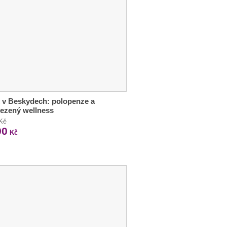
 v Beskydech: polopenze a
ezený wellness
 Kč
90
Kč