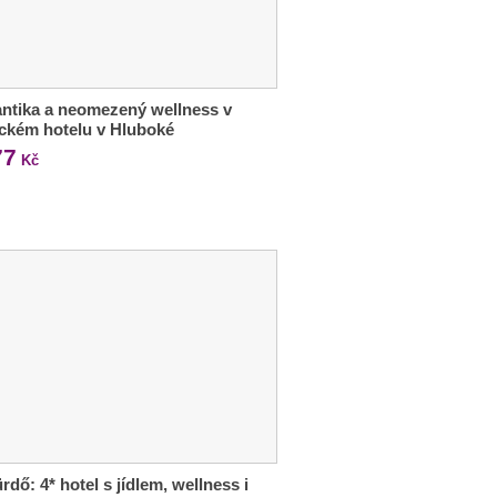
ntika a neomezený wellness v
ckém hotelu v Hluboké
77
Kč
rdő: 4* hotel s jídlem, wellness i