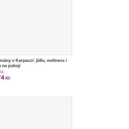
mány v Karpaczi: jídlo, wellness i
 na pokoji
 Kč
74
Kč