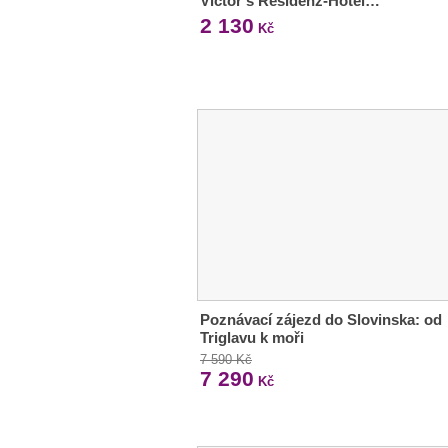
Victor's Residenz-Hotel…
2 130
Kč
Poznávací zájezd do Slovinska: od
Triglavu k moři
7 590 Kč
7 290
Kč