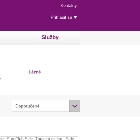
Menu
Kontakty
rychlého
Uživatelské
přístupu
Přihlásit se
menu
Služby
Lázně
e
Doporučené