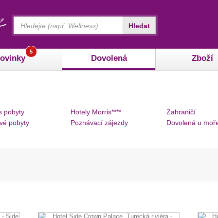
Vyhledávání
Hledat
5
ovinky
Dovolená
Zboží
s pobyty
Hotely Morris****
Zahraničí
vé pobyty
Poznávací zájezdy
Dovolená u moř