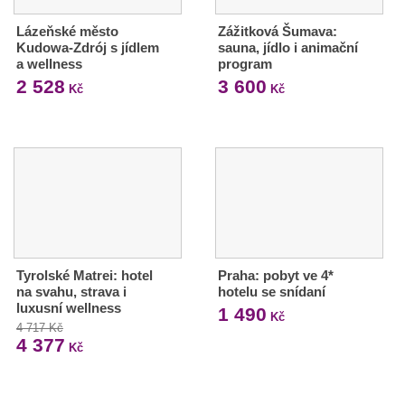
Lázeňské město
Zážitková Šumava:
Kudowa-Zdrój s jídlem
sauna, jídlo i animační
a wellness
program
2 528
3 600
Kč
Kč
Tyrolské Matrei: hotel
Praha: pobyt ve 4*
na svahu, strava i
hotelu se snídaní
luxusní wellness
1 490
Kč
4 717 Kč
4 377
Kč