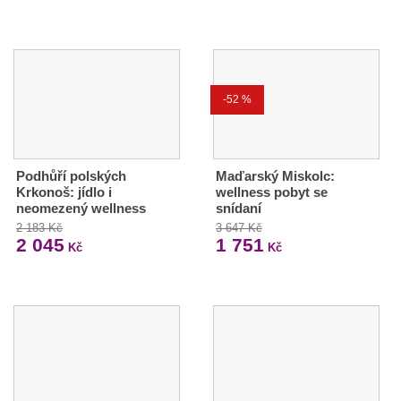
-52 %
Podhůří polských
Maďarský Miskolc:
Krkonoš: jídlo i
wellness pobyt se
neomezený wellness
snídaní
2 183 Kč
3 647 Kč
2 045
1 751
Kč
Kč