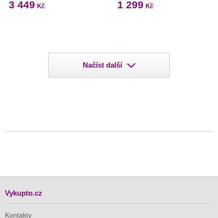
3 449
1 299
Kč
Kč
Načíst další
Vykupto.cz
Kontakty