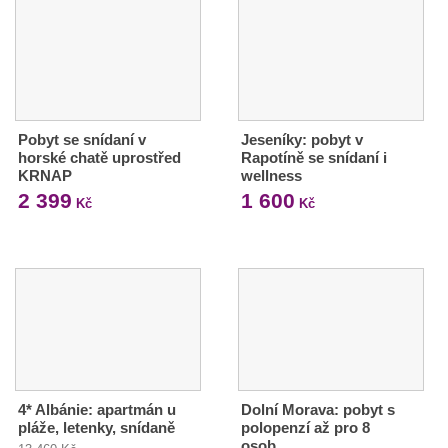
Pobyt se snídaní v
Jeseníky: pobyt v
horské chatě uprostřed
Rapotíně se snídaní i
KRNAP
wellness
2 399
1 600
Kč
Kč
4* Albánie: apartmán u
Dolní Morava: pobyt s
pláže, letenky, snídaně
polopenzí až pro 8
osob