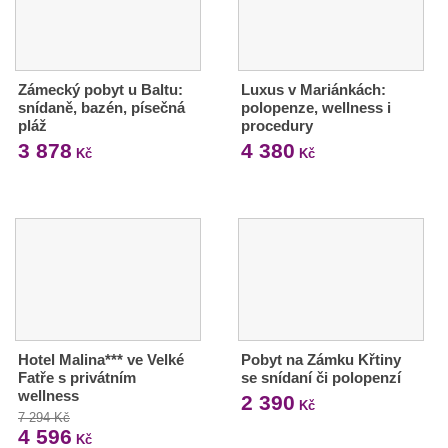
Zámecký pobyt u Baltu:
Luxus v Mariánkách:
snídaně, bazén, písečná
polopenze, wellness i
pláž
procedury
3 878
4 380
Kč
Kč
Hotel Malina*** ve Velké
Pobyt na Zámku Křtiny
Fatře s privátním
se snídaní či polopenzí
wellness
2 390
Kč
7 294 Kč
4 596
Kč