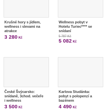
Krušné hory s jídlem,
Wellness pobyt v
wellness i slevami na
Hotelu Turiec**** se
atrakce
snídaní
3 280
5 787 Kč
Kč
5 082
Kč
České Švýcarsko:
Karlova Studánka:
snídaně, 3chod. večeře
pobyt s polopenzí a
i wellness
bazénem
3 500
4 490
Kč
Kč