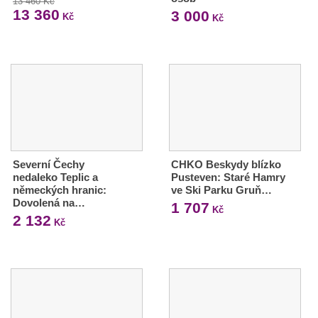
13 460 Kč
13 360
3 000
Kč
Kč
Severní Čechy
CHKO Beskydy blízko
nedaleko Teplic a
Pusteven: Staré Hamry
německých hranic:
ve Ski Parku Gruň…
Dovolená na…
1 707
Kč
2 132
Kč