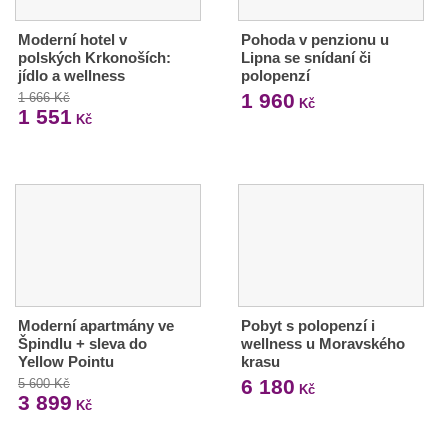
Moderní hotel v
Pohoda v penzionu u
polských Krkonoších:
Lipna se snídaní či
jídlo a wellness
polopenzí
1 960
1 666 Kč
Kč
1 551
Kč
Moderní apartmány ve
Pobyt s polopenzí i
Špindlu + sleva do
wellness u Moravského
Yellow Pointu
krasu
6 180
5 600 Kč
Kč
3 899
Kč