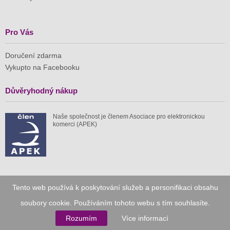
Pro Vás
Doručení zdarma
Vykupto na Facebooku
Důvěryhodný nákup
Naše společnost je členem Asociace pro elektronickou
komerci (APEK)
Již od roku 2010
Tento web používá k poskytování služeb a personifikaci obsahu
soubory cookie. Používáním tohoto webu s tím souhlasíte.
59 tis.
1 511 mil.
Rozumím
Více informací
spuštěných nabídek
ušetřeno nákupy