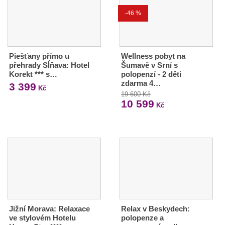
-46 %
Piešťany přímo u
Wellness pobyt na
přehrady Sĺňava: Hotel
Šumavě v Srní s
Korekt *** s…
polopenzí - 2 děti
zdarma 4…
3 399
Kč
19 600 Kč
10 599
Kč
Jižní Morava: Relaxace
Relax v Beskydech:
ve stylovém Hotelu
polopenze a