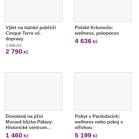
Výlet na italské pobřeží
Polské Krkonoše:
Cinque Terre vč.
wellness, polopenze
dopravy
4 636
Kč
2 990 Kč
2 790
Kč
Dovolená na jižní
Pobyt v Pardubicích:
Moravě blízko Pálavy:
wellness nebo pokoj s
Historické centrum…
vířivkou
1 460
5 199
Kč
Kč