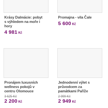
Krásy Dalmácie: pobyt
Promajna - vila Čale
s výhledem na moře i
5 600
Kč
hory
4 981
Kč
Pronájem luxusních
Jednodenní výlet s
wellness pokojů v
průvodcem za
centru Olomouce
památkami Paříže
3 625 Kč
2 999 Kč
2 200
2 949
Kč
Kč