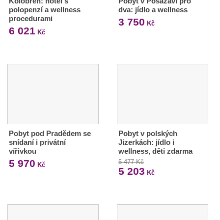
Kolobřeh: hotel s
Pobyt v Posázaví pro
polopenzí a wellness
dva: jídlo a wellness
procedurami
3 750
Kč
6 021
Kč
Pobyt pod Pradědem se
Pobyt v polských
snídaní i privátní
Jizerkách: jídlo i
vířivkou
wellness, děti zdarma
5 970
5 477 Kč
Kč
5 203
Kč