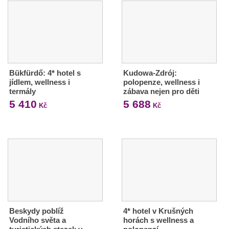
Bükfürdő: 4* hotel s
Kudowa-Zdrój:
jídlem, wellness i
polopenze, wellness i
termály
zábava nejen pro děti
5 410
5 688
Kč
Kč
Beskydy poblíž
4* hotel v Krušných
Vodního světa a
horách s wellness a