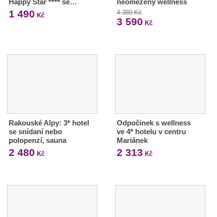
Happy Star **** se…
neomezený wellness
1 490
4 380 Kč
Kč
3 590
Kč
Rakouské Alpy: 3* hotel
Odpočinek s wellness
se snídaní nebo
ve 4* hotelu v centru
polopenzí, sauna
Mariánek
2 480
2 313
Kč
Kč