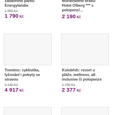
zábavního parku
Moravského krasu:
Energylandia
Hotel Olberg *** s
polopenzí…
1 990 Kč
1 790
2 190
Kč
Kč
Trentino: cyklistika,
Kolobřeh: resort u
lyžování i pobyty se
pláže, wellness, all
stravou
inclusive či polopenze
6 146 Kč
2 796 Kč
4 917
2 377
Kč
Kč