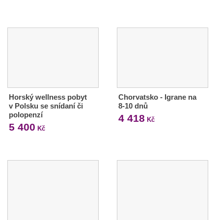
Horský wellness pobyt
Chorvatsko - Igrane na
v Polsku se snídaní či
8-10 dnů
polopenzí
4 418
Kč
5 400
Kč