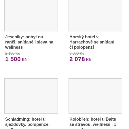
Jeseníky: pobyt na
Horský hotel v
ranči, snídaně i sleva na
Harrachově se snídaní
wellness
či polopenzí
2 190 Kč
3 380 Kč
1 500
2 078
Kč
Kč
Schladming: hotel u
Kolobřeh: hotel u Baltu
sjezdovky, polopenze,
se stravou, wellness i 1