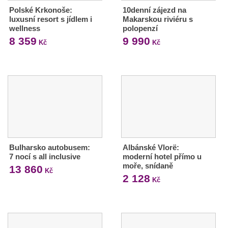
Polské Krkonoše:
10denní zájezd na
luxusní resort s jídlem i
Makarskou riviéru s
wellness
polopenzí
8 359
9 990
Kč
Kč
Bulharsko autobusem:
Albánské Vlorë:
7 nocí s all inclusive
moderní hotel přímo u
moře, snídaně
13 860
Kč
2 128
Kč