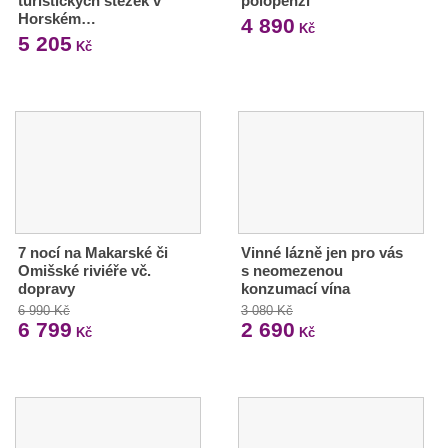
turistických stezek v
polopenzí
Horském…
4 890
Kč
5 205
Kč
7 nocí na Makarské či
Vinné lázně jen pro vás
Omišské riviéře vč.
s neomezenou
dopravy
konzumací vína
6 990 Kč
3 080 Kč
6 799
2 690
Kč
Kč