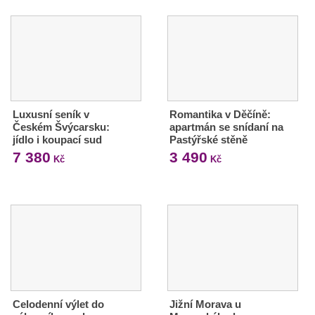
Luxusní seník v
Romantika v Děčíně:
Českém Švýcarsku:
apartmán se snídaní na
jídlo i koupací sud
Pastýřské stěně
7 380
3 490
Kč
Kč
Celodenní výlet do
Jižní Morava u