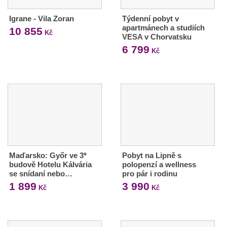
Igrane - Vila Zoran
Týdenní pobyt v
apartmánech a studiích
10 855
Kč
VESA v Chorvatsku
6 799
Kč
Maďarsko: Győr ve 3*
Pobyt na Lipně s
budově Hotelu Kálvária
polopenzí a wellness
se snídaní nebo…
pro pár i rodinu
1 899
3 990
Kč
Kč