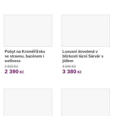
Pobyt na Kroměřížsku
Luxusní dovolená v
se stravou, bazénem i
blízkosti lázní Sárvár s
wellness
jídlem
2 810 Kč
4 644 Kč
2 390
3 380
Kč
Kč