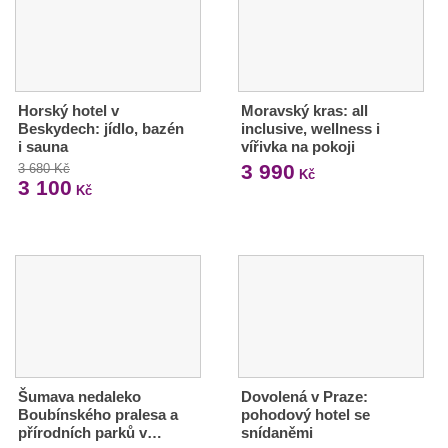
Horský hotel v
Moravský kras: all
Beskydech: jídlo, bazén
inclusive, wellness i
i sauna
vířivka na pokoji
3 990
3 680 Kč
Kč
3 100
Kč
Šumava nedaleko
Dovolená v Praze:
Boubínského pralesa a
pohodový hotel se
přírodních parků v…
snídaněmi