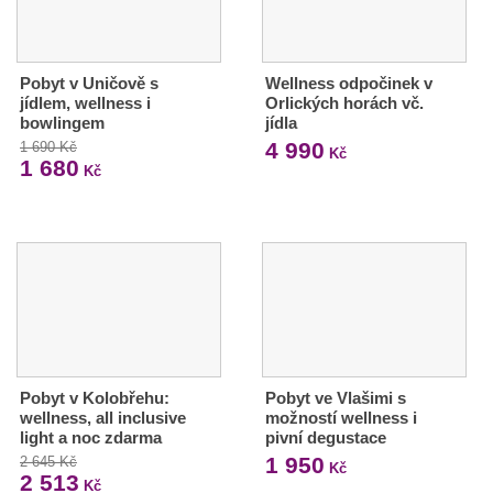
Pobyt v Uničově s
Wellness odpočinek v
jídlem, wellness i
Orlických horách vč.
bowlingem
jídla
4 990
1 690 Kč
Kč
1 680
Kč
Pobyt v Kolobřehu:
Pobyt ve Vlašimi s
wellness, all inclusive
možností wellness i
light a noc zdarma
pivní degustace
1 950
2 645 Kč
Kč
2 513
Kč