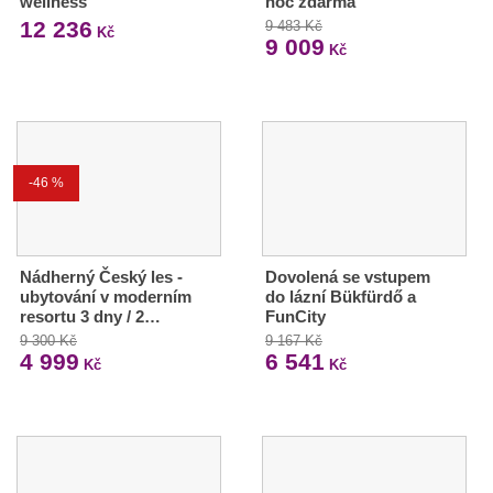
wellness
noc zdarma
12 236
9 483 Kč
Kč
9 009
Kč
-46 %
Nádherný Český les -
Dovolená se vstupem
ubytování v moderním
do lázní Bükfürdő a
resortu 3 dny / 2…
FunCity
9 300 Kč
9 167 Kč
4 999
6 541
Kč
Kč