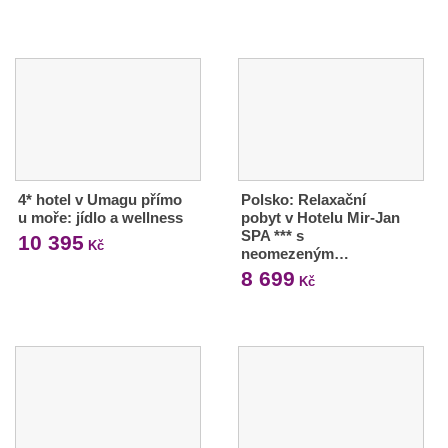
4* hotel v Umagu přímo
Polsko: Relaxační
u moře: jídlo a wellness
pobyt v Hotelu Mir-Jan
SPA *** s
10 395
Kč
neomezeným…
8 699
Kč