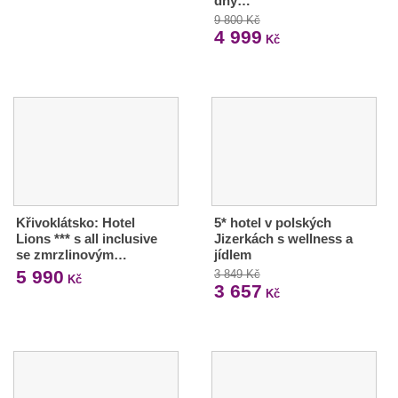
dny…
9 800 Kč
4 999
Kč
Křivoklátsko: Hotel
5* hotel v polských
Lions *** s all inclusive
Jizerkách s wellness a
se zmrzlinovým…
jídlem
5 990
3 849 Kč
Kč
3 657
Kč