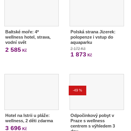
Baltské moře: 4*
Polská strana Jizerek:
wellness hotel, strava,
polopenze i vstup do
vodní svět
aquaparku
2 585
2 172 Kč
Kč
1 873
Kč
-49 %
Hotel na Istrii u pláže:
Odpočinkový pobyt v
wellness, 2 děti zdarma
Praze s wellness
centrem s výhledem 3
3 696
Kč