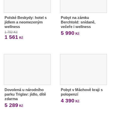
Polské Beskydy: hotel s
Pobyt na zámku
jídlem a neomezeným
Berchtold: snídaně,
wellness
večeře i wellness
5 990
1 792 Kč
Kč
1 561
Kč
Dovolená u národního
Pobyt v Máchově kraji s
parku Triglav: jídlo, dítě
polopenzí
zdarma
4 390
Kč
5 289
Kč