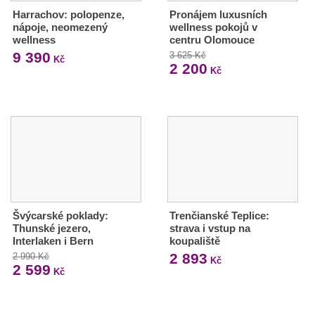
Harrachov: polopenze,
Pronájem luxusních
nápoje, neomezený
wellness pokojů v
wellness
centru Olomouce
9 390
3 625 Kč
Kč
2 200
Kč
Švýcarské poklady:
Trenčianské Teplice:
Thunské jezero,
strava i vstup na
Interlaken i Bern
koupaliště
2 893
2 990 Kč
Kč
2 599
Kč