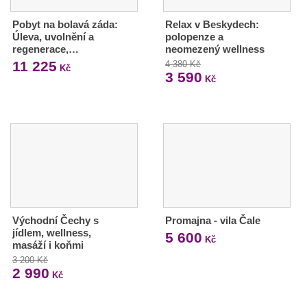
Pobyt na bolavá záda:
Relax v Beskydech:
Úleva, uvolnění a
polopenze a
regenerace,…
neomezený wellness
11 225
4 380 Kč
Kč
3 590
Kč
Východní Čechy s
Promajna - vila Čale
jídlem, wellness,
5 600
Kč
masáží i koňmi
3 200 Kč
2 990
Kč