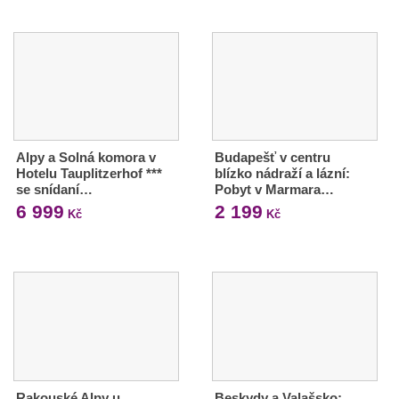
Alpy a Solná komora v
Budapešť v centru
Hotelu Tauplitzerhof ***
blízko nádraží a lázní:
se snídaní…
Pobyt v Marmara…
6 999
2 199
Kč
Kč
Rakouské Alpy u
Beskydy a Valašsko: