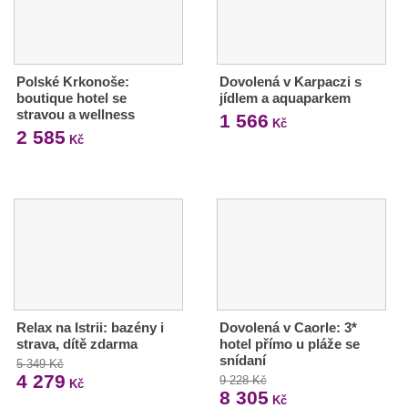
Polské Krkonoše:
Dovolená v Karpaczi s
boutique hotel se
jídlem a aquaparkem
stravou a wellness
1 566
Kč
2 585
Kč
Relax na Istrii: bazény i
Dovolená v Caorle: 3*
strava, dítě zdarma
hotel přímo u pláže se
snídaní
5 349 Kč
4 279
9 228 Kč
Kč
8 305
Kč