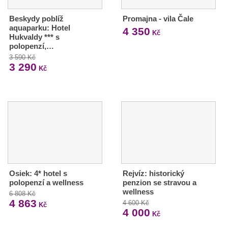
Beskydy poblíž
Promajna - vila Čale
aquaparku: Hotel
4 350
Kč
Hukvaldy *** s
polopenzí,…
3 590 Kč
3 290
Kč
Osiek: 4* hotel s
Rejvíz: historický
polopenzí a wellness
penzion se stravou a
wellness
6 808 Kč
4 863
4 600 Kč
Kč
4 000
Kč