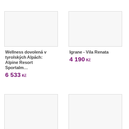
Wellness dovolená v
Igrane - Vila Renata
tyrolských Alpách:
4 190
Kč
Alpine Resort
Sportalm…
6 533
Kč