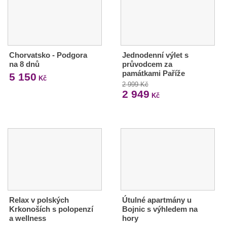
Chorvatsko - Podgora
Jednodenní výlet s
na 8 dnů
průvodcem za
památkami Paříže
5 150
Kč
2 999 Kč
2 949
Kč
Relax v polských
Útulné apartmány u
Krkonoších s polopenzí
Bojnic s výhledem na
a wellness
hory