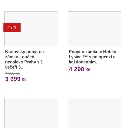
-49 %
Královský pobyt na
Pobyt u zámku v Hotelu
zámku Loučeň
Lysice *** s polopenzí a
nedaleko Prahy s 1
každodenním…
večeří 3…
4 290
Kč
7 800 Kč
3 999
Kč