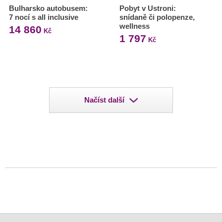
Bulharsko autobusem:
Pobyt v Ustroni:
7 nocí s all inclusive
snídaně či polopenze,
wellness
14 860
Kč
1 797
Kč
Načíst další