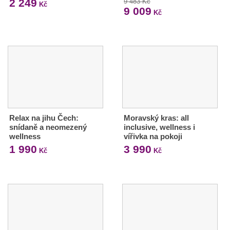
2 249
9 483 Kč
Kč
9 009
Kč
Relax na jihu Čech:
Moravský kras: all
snídaně a neomezený
inclusive, wellness i
wellness
vířivka na pokoji
1 990
3 990
Kč
Kč