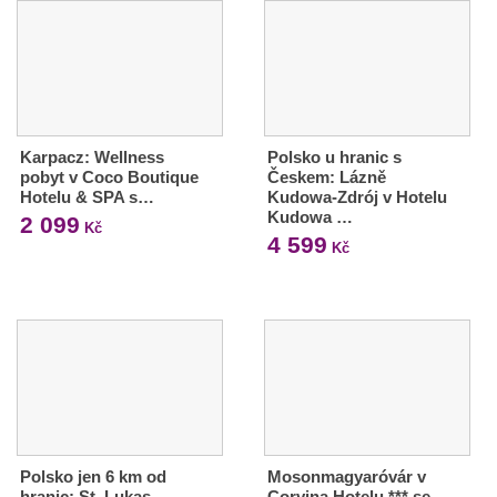
Karpacz: Wellness
Polsko u hranic s
pobyt v Coco Boutique
Českem: Lázně
Hotelu & SPA s…
Kudowa-Zdrój v Hotelu
Kudowa …
2 099
Kč
4 599
Kč
Polsko jen 6 km od
Mosonmagyaróvár v
hranic: St. Lukas
Corvina Hotelu *** se