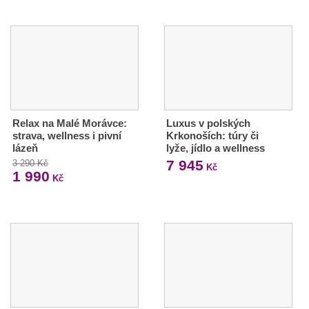
Relax na Malé Morávce:
Luxus v polských
strava, wellness i pivní
Krkonoších: túry či
lázeň
lyže, jídlo a wellness
7 945
3 290 Kč
Kč
1 990
Kč