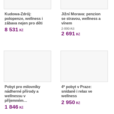
Kudowa-Zdrój:
Jižní Morava: penzion
polopenze, wellness i
se stravou, wellness a
zábava nejen pro děti
vínem
8 531
2 990 Kč
Kč
2 691
Kč
Pobyt pro milovníky
4* pobyt v Praze:
nádherné přírody a
snídaně i relax ve
wellnessu v
wellness
příjemném…
2 950
Kč
1 846
Kč