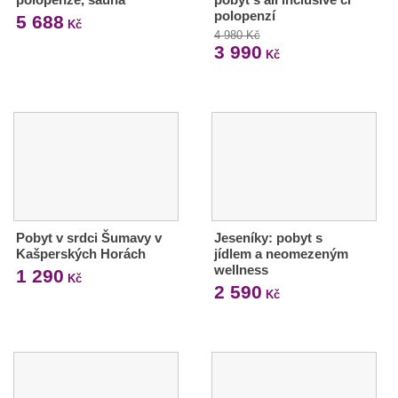
polopenzí
5 688
Kč
4 980 Kč
3 990
Kč
Pobyt v srdci Šumavy v
Jeseníky: pobyt s
Kašperských Horách
jídlem a neomezeným
wellness
1 290
Kč
2 590
Kč