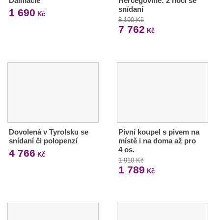
Dalmácie
Hercegovině: 2 noci se
snídaní
1 690
Kč
8 190 Kč
7 762
Kč
Dovolená v Tyrolsku se
Pivní koupel s pivem na
snídaní či polopenzí
místě i na doma až pro
4 os.
4 766
Kč
1 910 Kč
1 789
Kč