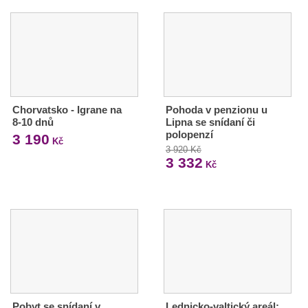
Chorvatsko - Igrane na
Pohoda v penzionu u
8-10 dnů
Lipna se snídaní či
polopenzí
3 190
Kč
3 920 Kč
3 332
Kč
Pobyt se snídaní v
Lednicko-valtický areál: