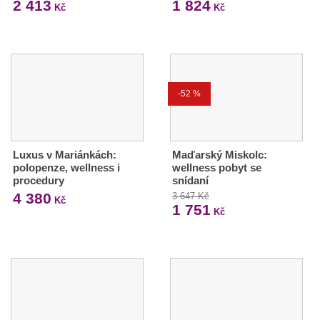
2 413
1 824
Kč
Kč
-52 %
Luxus v Mariánkách:
Maďarský Miskolc:
polopenze, wellness i
wellness pobyt se
procedury
snídaní
4 380
3 647 Kč
Kč
1 751
Kč