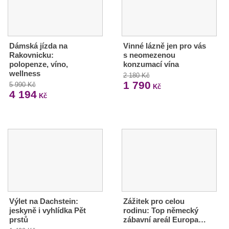
Dámská jízda na
Vinné lázně jen pro vás
Rakovnicku:
s neomezenou
polopenze, víno,
konzumací vína
wellness
2 180 Kč
1 790
5 990 Kč
Kč
4 194
Kč
Výlet na Dachstein:
Zážitek pro celou
jeskyně i vyhlídka Pět
rodinu: Top německý
prstů
zábavní areál Europa…