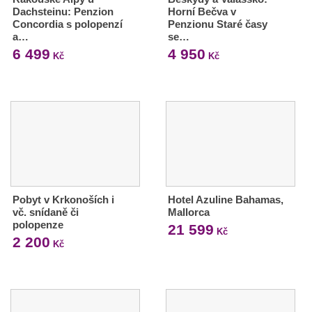
Dachsteinu: Penzion
Horní Bečva v
Concordia s polopenzí
Penzionu Staré časy
a…
se…
6 499
4 950
Kč
Kč
Pobyt v Krkonoších i
Hotel Azuline Bahamas,
vč. snídaně či
Mallorca
polopenze
21 599
Kč
2 200
Kč