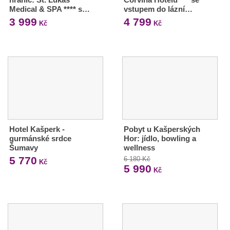
Medical & SPA **** s…
vstupem do lázní…
3 999
4 799
Kč
Kč
Hotel Kašperk -
Pobyt u Kašperských
gurmánské srdce
Hor: jídlo, bowling a
Šumavy
wellness
5 770
6 180 Kč
Kč
5 990
Kč