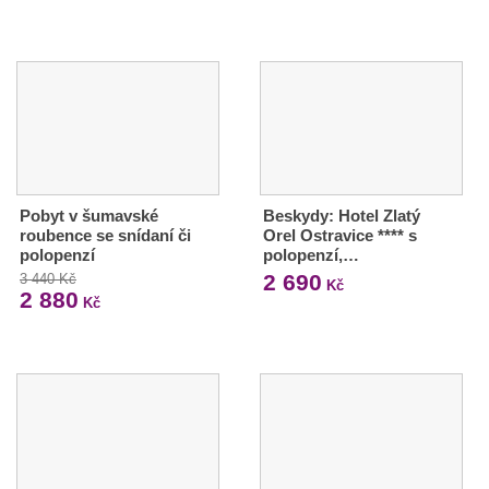
Pobyt v šumavské
Beskydy: Hotel Zlatý
roubence se snídaní či
Orel Ostravice **** s
polopenzí
polopenzí,…
2 690
3 440 Kč
Kč
2 880
Kč