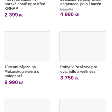
horské chatě uprostřed
degustace, jídlo i bazén
KRNAP
5 190 Kč
4 990
2 399
Kč
Kč
10denní zájezd na
Pobyt v Posázaví pro
Makarskou riviéru s
dva: jídlo a wellness
polopenzí
3 750
Kč
9 990
Kč