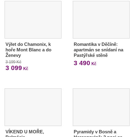
Výlet do Chamonix, k
Romantika v Děčíně:
hoře Mont Blanc a do
apartmán se snídaní na
Ženevy
Pastýřské stěně
3 490
3 199 Kč
Kč
3 099
Kč
VÍKEND U MOŘE,
Pyramidy v Bosně a