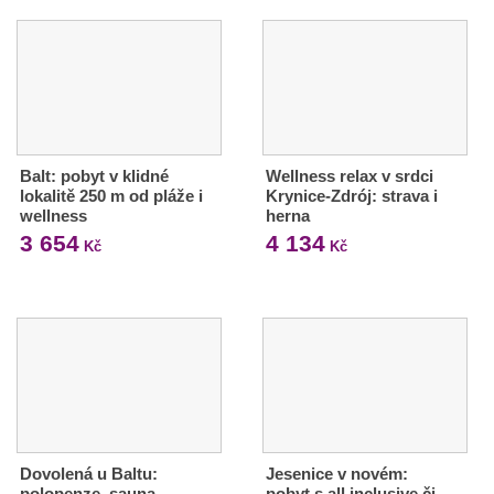
Balt: pobyt v klidné
Wellness relax v srdci
lokalitě 250 m od pláže i
Krynice-Zdrój: strava i
wellness
herna
3 654
4 134
Kč
Kč
Dovolená u Baltu:
Jesenice v novém:
polopenze, sauna
pobyt s all inclusive či