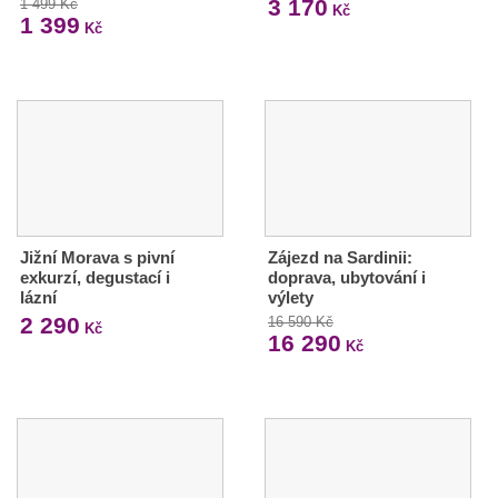
3 170
1 499 Kč
Kč
1 399
Kč
Jižní Morava s pivní
Zájezd na Sardinii:
exkurzí, degustací i
doprava, ubytování i
lázní
výlety
2 290
16 590 Kč
Kč
16 290
Kč