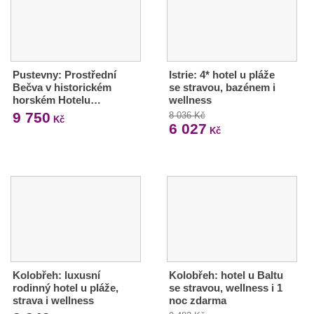
Pustevny: Prostřední
Istrie: 4* hotel u pláže
Bečva v historickém
se stravou, bazénem i
horském Hotelu…
wellness
9 750
8 036 Kč
Kč
6 027
Kč
Kolobřeh: luxusní
Kolobřeh: hotel u Baltu
rodinný hotel u pláže,
se stravou, wellness i 1
strava i wellness
noc zdarma