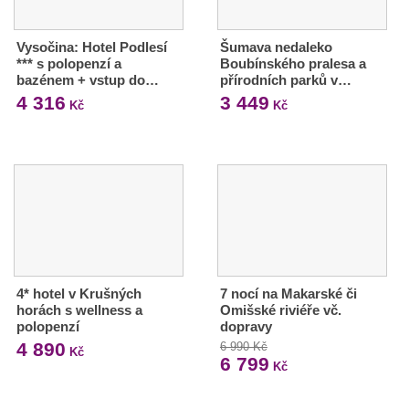
Vysočina: Hotel Podlesí
Šumava nedaleko
*** s polopenzí a
Boubínského pralesa a
bazénem + vstup do…
přírodních parků v…
4 316
3 449
Kč
Kč
4* hotel v Krušných
7 nocí na Makarské či
horách s wellness a
Omišské riviéře vč.
polopenzí
dopravy
4 890
6 990 Kč
Kč
6 799
Kč