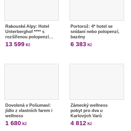
Rakouské Alpy: Hotel
Portorož: 4* hotel se
Unterberghof **** s
snídaní nebo polopenzí,
rozšířenou polopenzí…
bazény
13 599
6 383
Kč
Kč
Dovolená v Pošumaví:
Zámecký wellness
jídlo z vlastních farem i
pobyt pro dva u
wellness
Karlových Varů
1 680
4 812
Kč
Kč