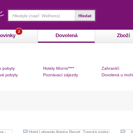
Vyhledávání
Hledat
2
ovinky
Dovolená
Zboží
s pobyty
Hotely Morris****
Zahraničí
vé pobyty
Poznávací zájezdy
Dovolená u moř