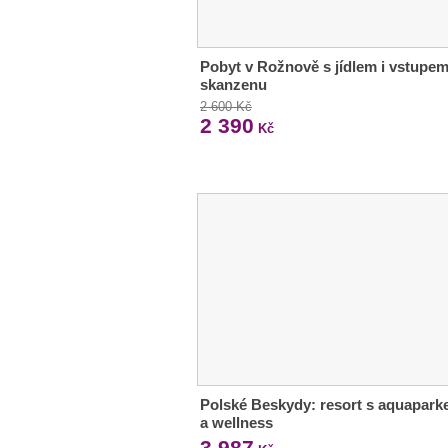
Pobyt v Rožnově s jídlem i vstupe
skanzenu
2 600 Kč
2 390
Kč
Polské Beskydy: resort s aquapar
a wellness
3 987