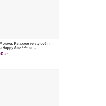
 Morava: Relaxace ve stylovém
u Happy Star **** se…
90
Kč