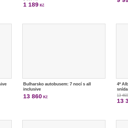
1 189
Kč
sive
Bulharsko autobusem: 7 nocí s all
4* Al
inclusive
sníd
13 860
13 46
Kč
13 