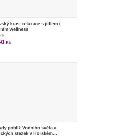
ský kras: relaxace s jídlem i
tním wellness
 Kč
50
Kč
dy poblíž Vodního světa a
tických stezek v Horském…