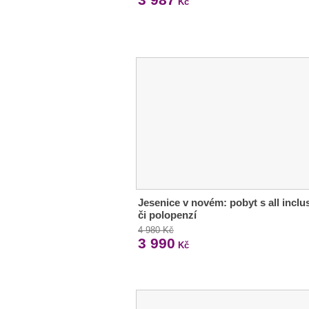
Kč
Jesenice v novém: pobyt s all inclu
či polopenzí
4 980 Kč
3 990
Kč