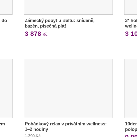
m do
Zámecký pobyt u Baltu: snídaně,
3* ho
bazén, písečná pláž
welln
3 878
3 1
Kč
kem
Pohádkový relax v privátním wellness:
10den
1–2 hodiny
polop
9 9
1 390 Kč