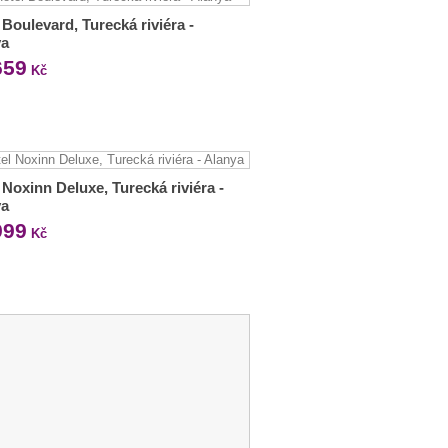
 Boulevard, Turecká riviéra -
ya
659
Kč
 Noxinn Deluxe, Turecká riviéra -
ya
999
Kč