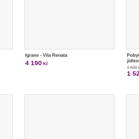
Igrane - Vila Renata
Pobyt
jídle
4 190
Kč
1 690
1 5