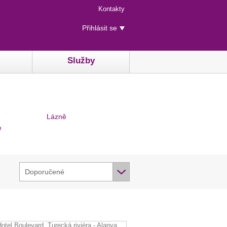
Menu
Kontakty
rychlého
Uživatelské
přístupu
Přihlásit se
menu
Služby
Lázně
e
Doporučené