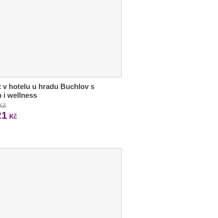
 v hotelu u hradu Buchlov s
m i wellness
 Kč
21
Kč