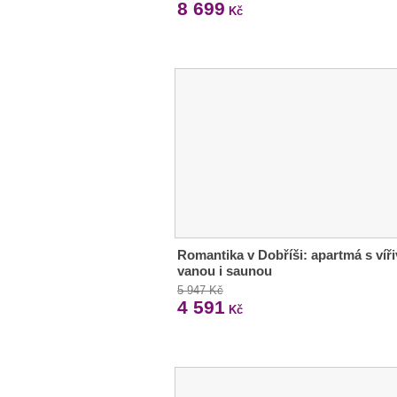
8 699
Kč
Romantika v Dobříši: apartmá s víř
vanou i saunou
5 947 Kč
4 591
Kč