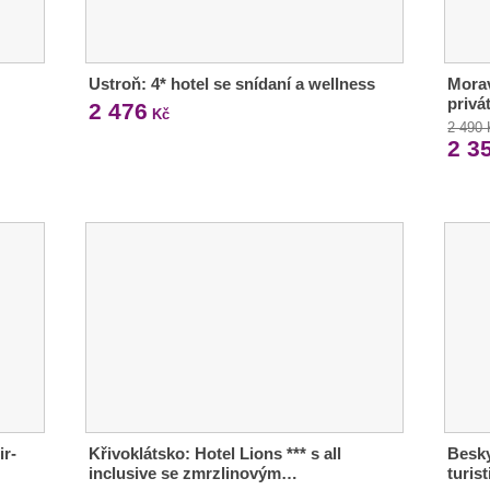
Ustroň: 4* hotel se snídaní a wellness
Morav
privá
2 476
Kč
2 490
2 3
ir-
Křivoklátsko: Hotel Lions *** s all
Besky
inclusive se zmrzlinovým…
turis