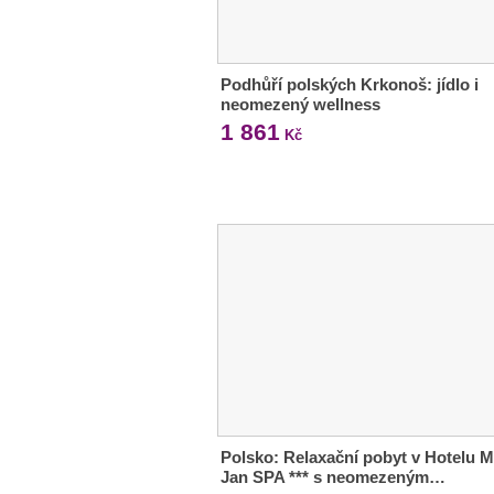
Podhůří polských Krkonoš: jídlo i
neomezený wellness
1 861
Kč
Polsko: Relaxační pobyt v Hotelu M
Jan SPA *** s neomezeným…