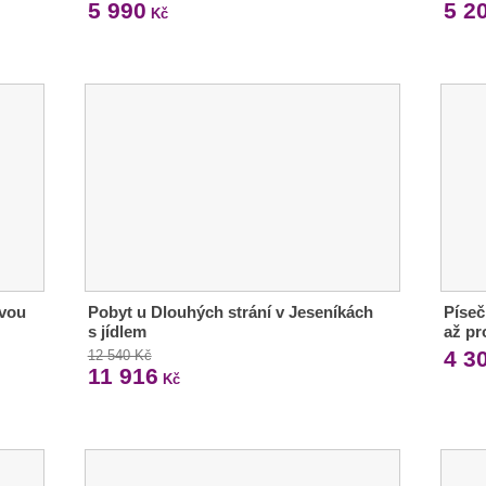
5 990
5 2
Kč
ivou
Pobyt u Dlouhých strání v Jeseníkách
Píseč
s jídlem
až pr
4 3
12 540 Kč
11 916
Kč