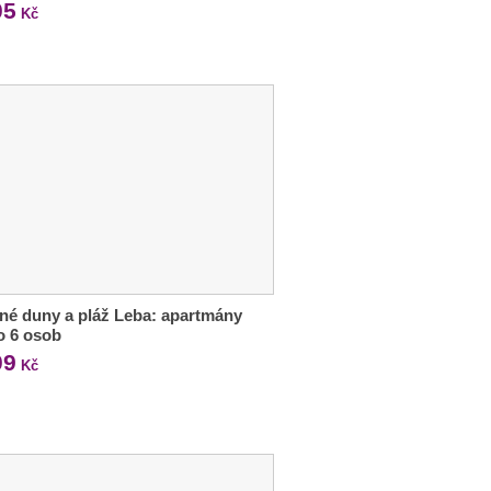
05
Kč
né duny a pláž Leba: apartmány
o 6 osob
09
Kč