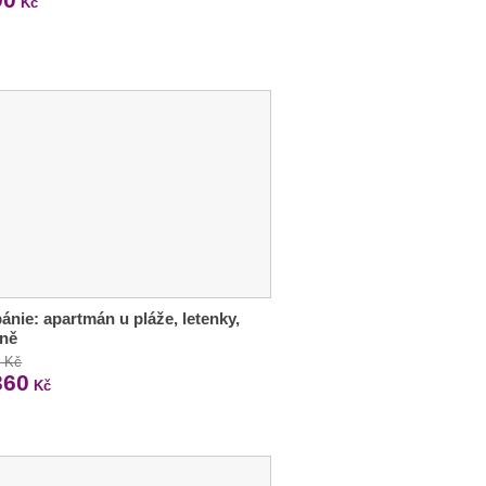
Kč
bánie: apartmán u pláže, letenky,
aně
0 Kč
360
Kč