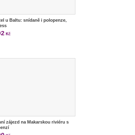
tel u Baltu: snídaně i polopenze,
ess
02
Kč
ní zájezd na Makarskou riviéru s
enzí
90