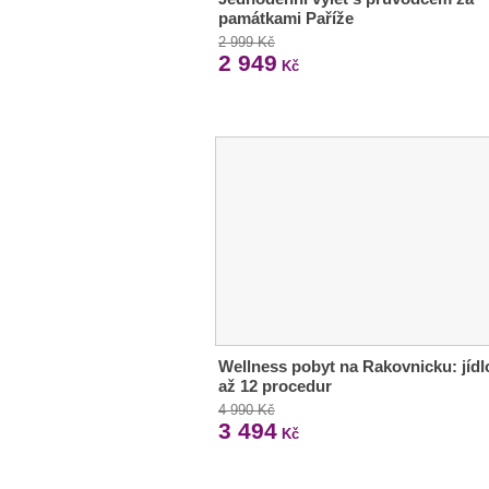
památkami Paříže
2 999 Kč
2 949
Kč
Wellness pobyt na Rakovnicku: jídl
až 12 procedur
4 990 Kč
3 494
Kč