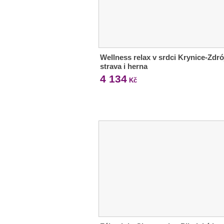
Wellness relax v srdci Krynice-Zdró
strava i herna
4 134
Kč