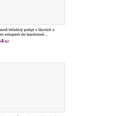
vně-léčebný pobyt v lázních s
ím vstupem do bazénové…
84
Kč