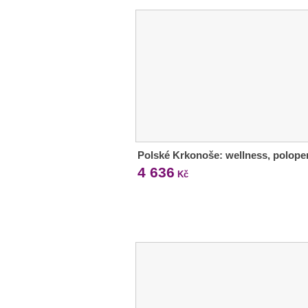
Polské Krkonoše: wellness, polope
4 636
Kč