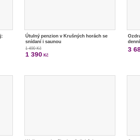
j:
Útulný penzion v Krušných horách se
Ozdra
snídaní i saunou
denn
3 6
1 490 Kč
1 390
Kč