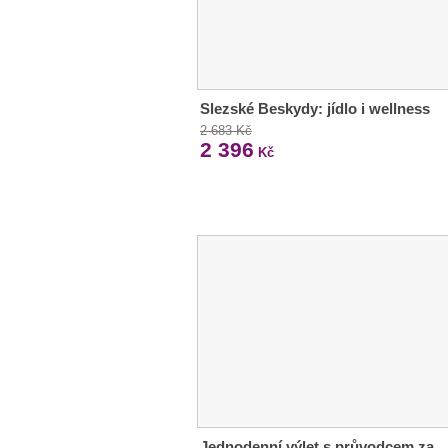
Slezské Beskydy: jídlo i wellness
2 683 Kč
2 396
Kč
Jednodenní výlet s průvodcem za