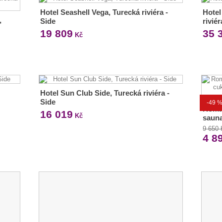
Hotel Seashell Vega, Turecká riviéra -
Hotel
,
Side
riviér
19 809
35 
Kč
Hotel Sun Club Side, Turecká riviéra -
Side
-49 
Roma
16 019
Kč
sauna
9 650
4 8