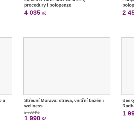
procedury i polopenze
polop
4 035
2 4
Kč
o a
Střední Morava: strava, vnitřní bazén i
Besky
wellness
Radh
1 9
2 730 Kč
1 990
Kč