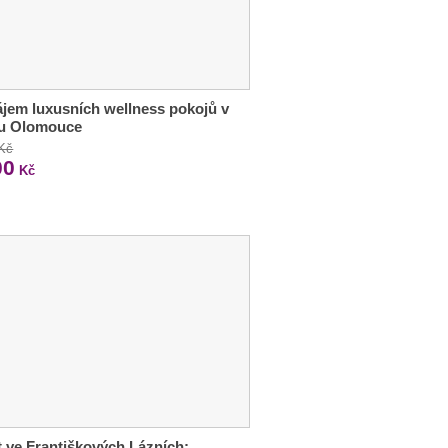
jem luxusních wellness pokojů v
ru Olomouce
 Kč
00
Kč
 ve Františkových Lázních: