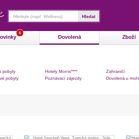
Vyhledávání
Hledat
5
ovinky
Dovolená
Zboží
s pobyty
Hotely Morris****
Zahraničí
vé pobyty
Poznávací zájezdy
Dovolená u moř