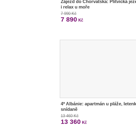
Zájezd do Chorvatska: Plitvická jez
i relax u moře
7 990 Kč
7 890
Kč
4* Albánie: apartmán u pláže, letenk
snídaně
13 460 Kč
13 360
Kč