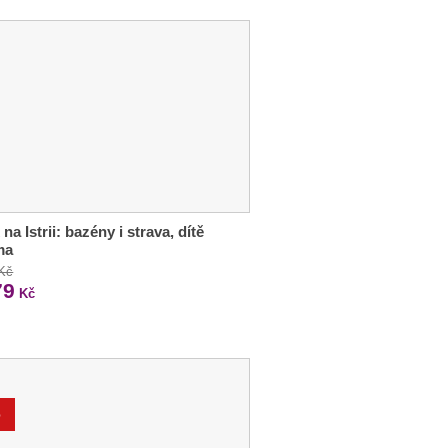
na Istrii: bazény i strava, dítě
ma
 Kč
79
Kč
%