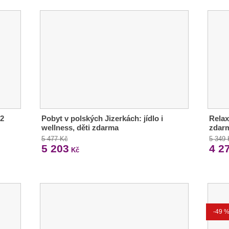
 2
Pobyt v polských Jizerkách: jídlo i
Relax 
wellness, děti zdarma
zdar
5 477 Kč
5 349
5 203
4 2
Kč
-49 