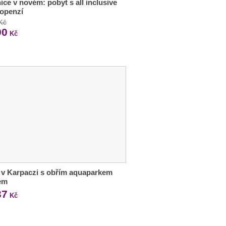
ice v novém: pobyt s all inclusive
lopenzí
 Kč
90
Kč
 v Karpaczi s obřím aquaparkem
lem
37
Kč