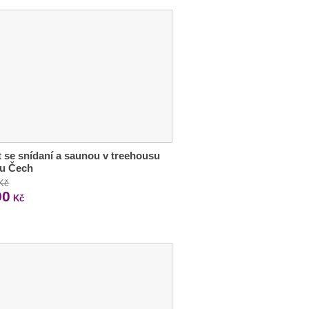
 se snídaní a saunou v treehousu
hu Čech
 Kč
90
Kč