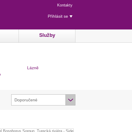
Menu
Kontakty
rychlého
Uživatelské
přístupu
Přihlásit se
menu
Služby
Lázně
e
Doporučené