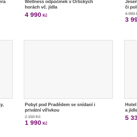
era
Wellness odpočinek v Orlických
Jesen
horách vč. jídla
či po
4 990
4 980
Kč
3 9
y,
Pobyt pod Pradědem se snídaní i
Hotel
privátní vířivkou
a jíd
5 3
2 150 Kč
1 990
Kč