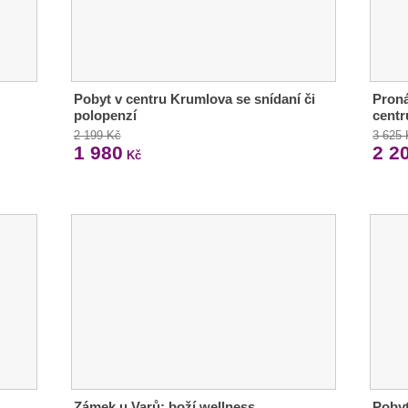
Pobyt v centru Krumlova se snídaní či
Proná
polopenzí
cent
2 199 Kč
3 625
1 980
2 2
Kč
Zámek u Varů: boží wellness,
Pobyt