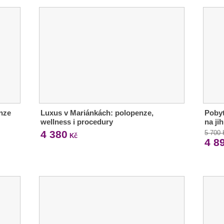
nze
Luxus v Mariánkách: polopenze,
Pobyt
wellness i procedury
na ji
4 380
5 700
Kč
4 8