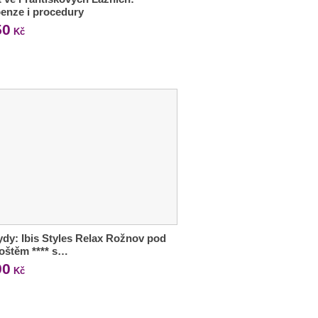
enze i procedury
50
Kč
dy: Ibis Styles Relax Rožnov pod
oštěm **** s…
90
Kč