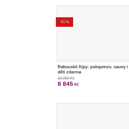
-51 %
Rakouské Alpy: polopenze, sauny i
děti zdarma
18 090 Kč
8 845
Kč