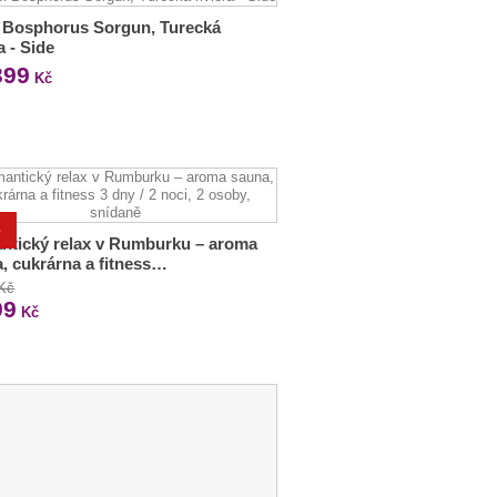
 Bosphorus Sorgun, Turecká
a - Side
399
Kč
%
ntický relax v Rumburku – aroma
, cukrárna a fitness…
 Kč
99
Kč