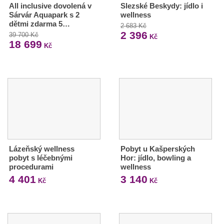
All inclusive dovolená v
Slezské Beskydy: jídlo i
Sárvár Aquapark s 2
wellness
dětmi zdarma 5…
2 683 Kč
2 396
39 700 Kč
Kč
18 699
Kč
Lázeňský wellness
Pobyt u Kašperských
pobyt s léčebnými
Hor: jídlo, bowling a
procedurami
wellness
4 401
3 140
Kč
Kč