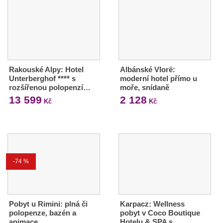
Rakouské Alpy: Hotel
Albánské Vlorë:
Unterberghof **** s
moderní hotel přímo u
rozšířenou polopenzí…
moře, snídaně
13 599
2 128
Kč
Kč
-74 %
Pobyt u Rimini: plná či
Karpacz: Wellness
polopenze, bazén a
pobyt v Coco Boutique
animace
Hotelu & SPA s…