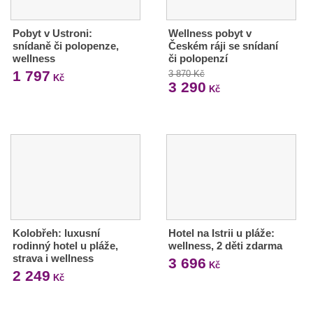
Pobyt v Ustroni:
Wellness pobyt v
snídaně či polopenze,
Českém ráji se snídaní
wellness
či polopenzí
1 797
3 870 Kč
Kč
3 290
Kč
Kolobřeh: luxusní
Hotel na Istrii u pláže:
rodinný hotel u pláže,
wellness, 2 děti zdarma
strava i wellness
3 696
Kč
2 249
Kč