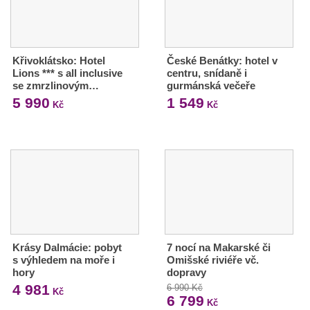
Křivoklátsko: Hotel
České Benátky: hotel v
Lions *** s all inclusive
centru, snídaně i
se zmrzlinovým…
gurmánská večeře
5 990
1 549
Kč
Kč
Krásy Dalmácie: pobyt
7 nocí na Makarské či
s výhledem na moře i
Omišské riviéře vč.
hory
dopravy
4 981
6 990 Kč
Kč
6 799
Kč