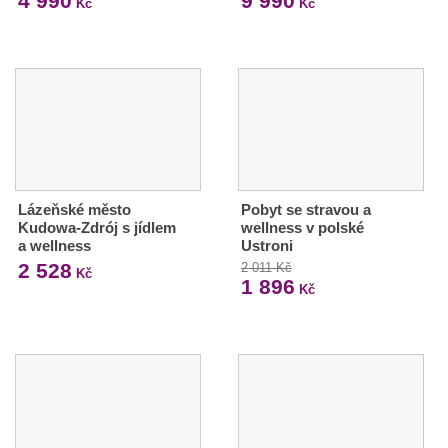
4 990
9 990
Kč
Kč
Lázeňské město
Pobyt se stravou a
Kudowa-Zdrój s jídlem
wellness v polské
a wellness
Ustroni
2 528
2 011 Kč
Kč
1 896
Kč