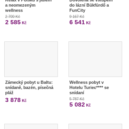
a neomezeným
do lázní Bükfürdő a
wellness
FunCity
2 700 Kč
9 167 Kč
2 585
6 541
Kč
Kč
Zámecký pobyt u Baltu:
Wellness pobyt v
snídaně, bazén, písečná
Hotelu Turiec**** se
pláž
snídaní
3 878
5 787 Kč
Kč
5 082
Kč