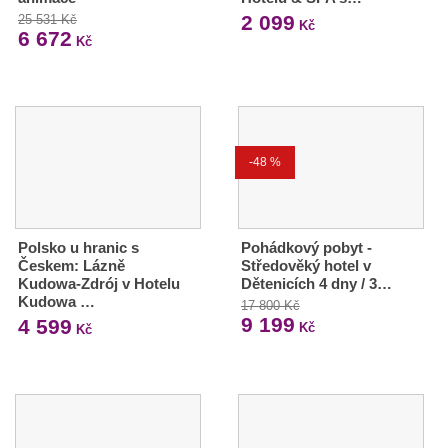
2 099
25 531 Kč
Kč
6 672
Kč
-48 %
Polsko u hranic s
Pohádkový pobyt -
Českem: Lázně
Středověký hotel v
Kudowa-Zdrój v Hotelu
Dětenicích 4 dny / 3…
Kudowa …
17 800 Kč
9 199
4 599
Kč
Kč