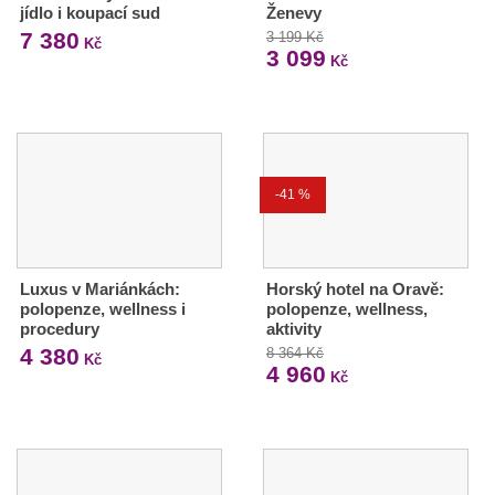
jídlo i koupací sud
Ženevy
7 380
3 199 Kč
Kč
3 099
Kč
-41 %
Luxus v Mariánkách:
Horský hotel na Oravě:
polopenze, wellness i
polopenze, wellness,
procedury
aktivity
4 380
8 364 Kč
Kč
4 960
Kč