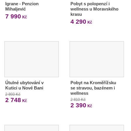
Igrane - Penzion
Pobyt s polopenzí i
Mihaljević
wellness u Moravského
krasu
7 990
Kč
4 290
Kč
Útulné ubytování v
Pobyt na Kroměřížsku
Kutici u Nové Bani
se stravou, bazénem i
wellness
2 893 Kč
2 748
2 810 Kč
Kč
2 390
Kč