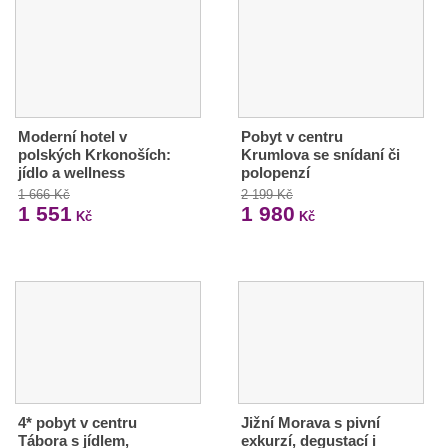
Moderní hotel v
Pobyt v centru
polských Krkonoších:
Krumlova se snídaní či
jídlo a wellness
polopenzí
1 666 Kč
2 199 Kč
1 551
1 980
Kč
Kč
4* pobyt v centru
Jižní Morava s pivní
Tábora s jídlem,
exkurzí, degustací i