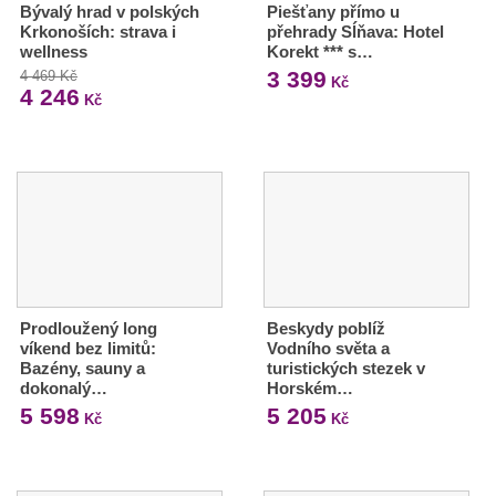
Bývalý hrad v polských
Piešťany přímo u
Krkonoších: strava i
přehrady Sĺňava: Hotel
wellness
Korekt *** s…
3 399
4 469 Kč
Kč
4 246
Kč
Prodloužený long
Beskydy poblíž
víkend bez limitů:
Vodního světa a
Bazény, sauny a
turistických stezek v
dokonalý…
Horském…
5 598
5 205
Kč
Kč