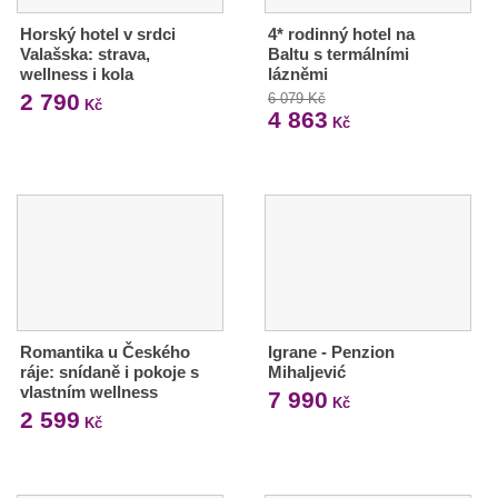
Horský hotel v srdci
4* rodinný hotel na
Valašska: strava,
Baltu s termálními
wellness i kola
lázněmi
2 790
6 079 Kč
Kč
4 863
Kč
Romantika u Českého
Igrane - Penzion
ráje: snídaně i pokoje s
Mihaljević
vlastním wellness
7 990
Kč
2 599
Kč