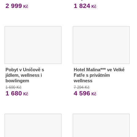
2 999
1 824
Kč
Kč
Pobyt v Uničově s
Hotel Malina*** ve Velké
jídlem, wellness i
Fatře s privátním
bowlingem
wellness
1 690 Kč
7 294 Kč
1 680
4 596
Kč
Kč