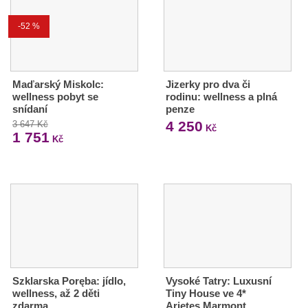
-52 %
Maďarský Miskolc:
Jizerky pro dva či
wellness pobyt se
rodinu: wellness a plná
snídaní
penze
4 250
3 647 Kč
Kč
1 751
Kč
Szklarska Poręba: jídlo,
Vysoké Tatry: Luxusní
wellness, až 2 děti
Tiny House ve 4*
zdarma
Arietes Marmont…