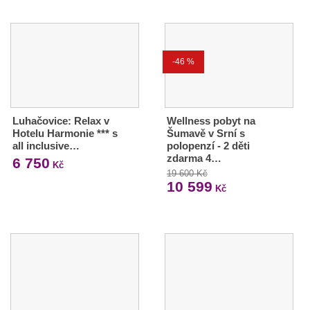
-46 %
Luhačovice: Relax v
Wellness pobyt na
Hotelu Harmonie *** s
Šumavě v Srní s
all inclusive…
polopenzí - 2 děti
zdarma 4…
6 750
Kč
19 600 Kč
10 599
Kč