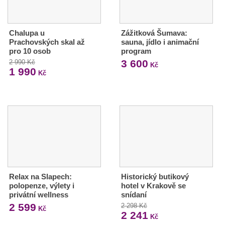
Chalupa u
Zážitková Šumava:
Prachovských skal až
sauna, jídlo i animační
pro 10 osob
program
3 600
2 990 Kč
Kč
1 990
Kč
Relax na Slapech:
Historický butikový
polopenze, výlety i
hotel v Krakově se
privátní wellness
snídaní
2 599
2 298 Kč
Kč
2 241
Kč