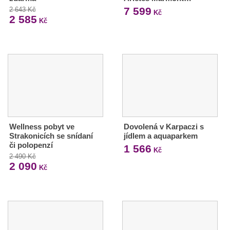
7 599
2 643 Kč
Kč
2 585
Kč
Wellness pobyt ve
Dovolená v Karpaczi s
Strakonicích se snídaní
jídlem a aquaparkem
či polopenzí
1 566
Kč
2 490 Kč
2 090
Kč