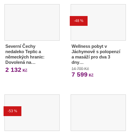
-48 %
Severní Čechy
Wellness pobyt v
nedaleko Teplic a
Jáchymově s polopenzí
německých hranic:
a masáží pro dva 3
Dovolená na…
dny…
2 132
14 700 Kč
Kč
7 599
Kč
-53 %