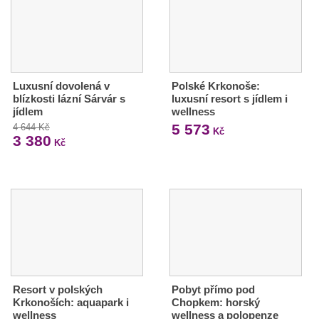
Luxusní dovolená v
Polské Krkonoše:
blízkosti lázní Sárvár s
luxusní resort s jídlem i
jídlem
wellness
5 573
4 644 Kč
Kč
3 380
Kč
Resort v polských
Pobyt přímo pod
Krkonoších: aquapark i
Chopkem: horský
wellness
wellness a polopenze