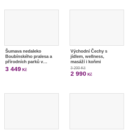
Šumava nedaleko
Východní Čechy s
Boubínského pralesa a
jídlem, wellness,
přírodních parků v…
masáží i koňmi
3 449
3 200 Kč
Kč
2 990
Kč