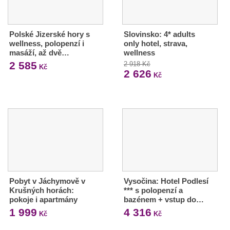
Polské Jizerské hory s
Slovinsko: 4* adults
wellness, polopenzí i
only hotel, strava,
masáží, až dvě…
wellness
2 585
2 918 Kč
Kč
2 626
Kč
Pobyt v Jáchymově v
Vysočina: Hotel Podlesí
Krušných horách:
*** s polopenzí a
pokoje i apartmány
bazénem + vstup do…
1 999
4 316
Kč
Kč