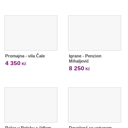
Promajna - vila Čale
Igrane - Penzion
Mihaljević
4 350
Kč
8 250
Kč
Relax v Polsku s jídlem
Dovolená se vstupem