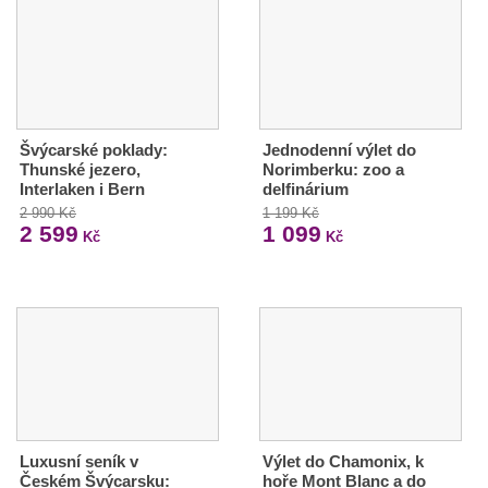
Švýcarské poklady:
Jednodenní výlet do
Thunské jezero,
Norimberku: zoo a
Interlaken i Bern
delfinárium
2 990 Kč
1 199 Kč
2 599
1 099
Kč
Kč
Luxusní seník v
Výlet do Chamonix, k
Českém Švýcarsku:
hoře Mont Blanc a do