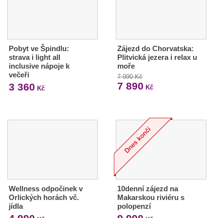
Pobyt ve Špindlu:
Zájezd do Chorvatska:
strava i light all
Plitvická jezera i relax u
inclusive nápoje k
moře
večeři
7 990 Kč
7 890
3 360
Kč
Kč
Wellness odpočinek v
10denní zájezd na
Orlických horách vč.
Makarskou riviéru s
jídla
polopenzí