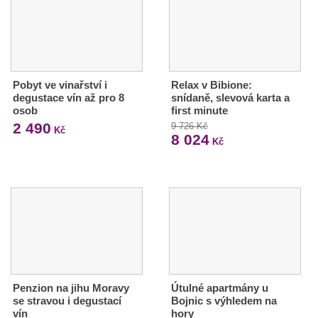
Pobyt ve vinařství i
Relax v Bibione:
degustace vín až pro 8
snídaně, slevová karta a
osob
first minute
2 490
9 726 Kč
Kč
8 024
Kč
Penzion na jihu Moravy
Útulné apartmány u
se stravou i degustací
Bojnic s výhledem na
vín
hory