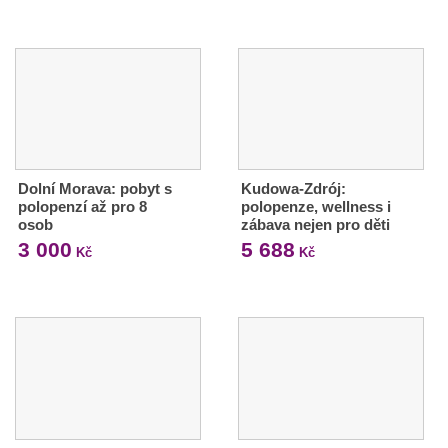
Dolní Morava: pobyt s
Kudowa-Zdrój:
polopenzí až pro 8
polopenze, wellness i
osob
zábava nejen pro děti
3 000
5 688
Kč
Kč