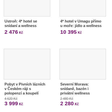
Ustroň: 4* hotel se
4* hotel v Umagu přímo
snídaní a wellness
u moře: jídlo a wellness
2 476
10 395
Kč
Kč
Pobyt v Pivních lázních
Severní Morava:
v Českém ráji s
snídaně, bazén i
polopenzí a koupelí
privátní wellness
4 620 Kč
2 480 Kč
3 999
2 280
Kč
Kč