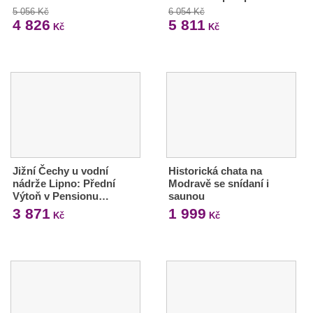
5 056 Kč
6 054 Kč
4 826
5 811
Kč
Kč
Jižní Čechy u vodní
Historická chata na
nádrže Lipno: Přední
Modravě se snídaní i
Výtoň v Pensionu…
saunou
3 871
1 999
Kč
Kč