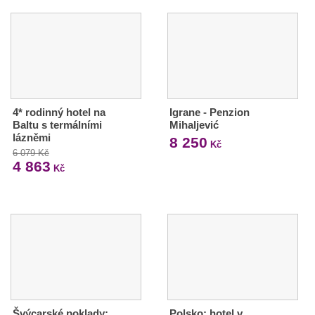
4* rodinný hotel na
Igrane - Penzion
Baltu s termálními
Mihaljević
lázněmi
8 250
Kč
6 079 Kč
4 863
Kč
Švýcarské poklady:
Polsko: hotel v