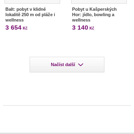
Balt: pobyt v klidné
Pobyt u Kašperských
lokalitě 250 m od pláže i
Hor: jídlo, bowling a
wellness
wellness
3 654
3 140
Kč
Kč
Načíst další