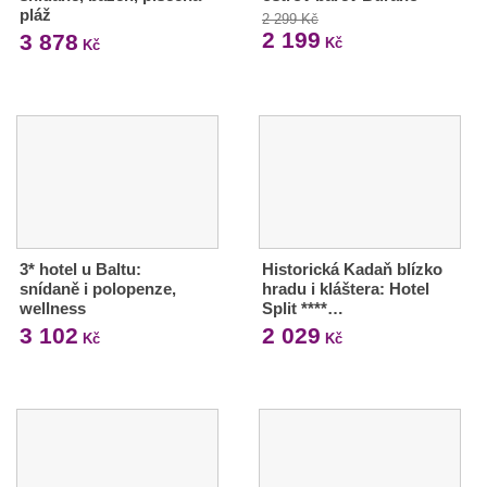
pláž
2 299 Kč
2 199
3 878
Kč
Kč
3* hotel u Baltu:
Historická Kadaň blízko
snídaně i polopenze,
hradu i kláštera: Hotel
wellness
Split ****…
3 102
2 029
Kč
Kč