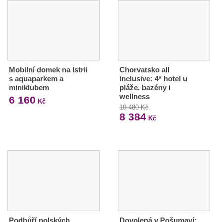
Mobilní domek na Istrii
Chorvatsko all
s aquaparkem a
inclusive: 4* hotel u
miniklubem
pláže, bazény i
wellness
6 160
Kč
10 480 Kč
8 384
Kč
Podhůří polských
Dovolená v Pošumaví: