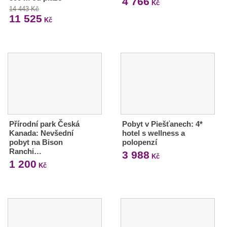
4 766
Kč
14 443 Kč
11 525
Kč
Přírodní park Česká
Pobyt v Piešťanech: 4*
Kanada: Nevšední
hotel s wellness a
pobyt na Bison
polopenzí
Ranchi…
3 988
Kč
1 200
Kč