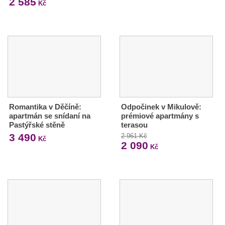
2 585
Kč
Romantika v Děčíně:
Odpočinek v Mikulově:
apartmán se snídaní na
prémiové apartmány s
Pastýřské stěně
terasou
3 490
2 961 Kč
Kč
2 090
Kč