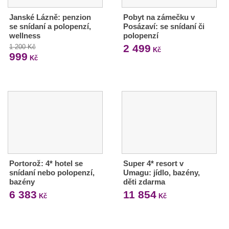
Janské Lázně: penzion
Pobyt na zámečku v
se snídaní a polopenzí,
Posázaví: se snídaní či
wellness
polopenzí
2 499
1 200 Kč
Kč
999
Kč
Portorož: 4* hotel se
Super 4* resort v
snídaní nebo polopenzí,
Umagu: jídlo, bazény,
bazény
děti zdarma
6 383
11 854
Kč
Kč