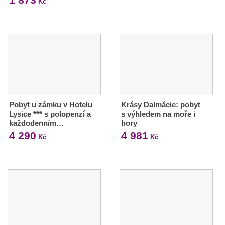
Kč
Pobyt u zámku v Hotelu
Krásy Dalmácie: pobyt
Lysice *** s polopenzí a
s výhledem na moře i
každodenním…
hory
4 290
4 981
Kč
Kč