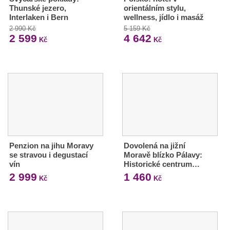
Thunské jezero,
orientálním stylu,
Interlaken i Bern
wellness, jídlo i masáž
2 990 Kč
5 159 Kč
2 599
4 642
Kč
Kč
Penzion na jihu Moravy
Dovolená na jižní
se stravou i degustací
Moravě blízko Pálavy:
vín
Historické centrum…
2 999
1 460
Kč
Kč