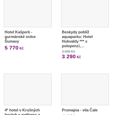
Hotel Kašperk -
Beskydy poblíž
gurmánské srdce
aquaparku: Hotel
Šumavy
Hukvaldy *** s
polopenzí,…
5 770
Kč
3 590 Kč
3 290
Kč
4* hotel v Krušných
Promajna - vila Čale
horách s wellness a