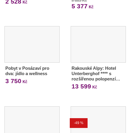
2 528
5 883 Kč
Kč
5 377
Kč
Pobyt v Posázaví pro
Rakouské Alpy: Hotel
dva: jídlo a wellness
Unterberghof **** s
rozšířenou polopenzí…
3 750
Kč
13 599
Kč
-49 %