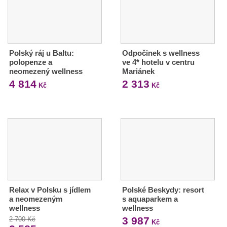
Polský ráj u Baltu:
Odpočinek s wellness
polopenze a
ve 4* hotelu v centru
neomezený wellness
Mariánek
4 814
2 313
Kč
Kč
Relax v Polsku s jídlem
Polské Beskydy: resort
a neomezeným
s aquaparkem a
wellness
wellness
3 987
2 700 Kč
Kč