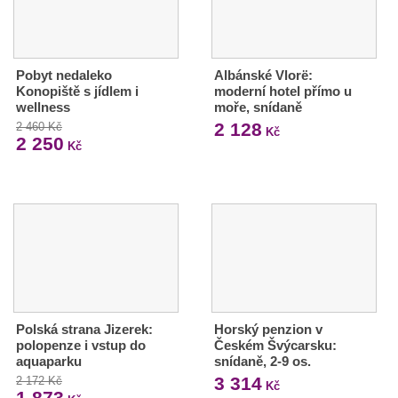
Pobyt nedaleko
Albánské Vlorë:
Konopiště s jídlem i
moderní hotel přímo u
wellness
moře, snídaně
2 128
2 460 Kč
Kč
2 250
Kč
Polská strana Jizerek:
Horský penzion v
polopenze i vstup do
Českém Švýcarsku:
aquaparku
snídaně, 2-9 os.
3 314
2 172 Kč
Kč
1 873