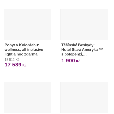
Pobyt v Kolobřehu:
Těšínské Beskydy:
wellness, all inclusive
Hotel Stará Ameryka ***
light a noc zdarma
s polopenzí,…
1 900
18 512 Kč
Kč
17 589
Kč