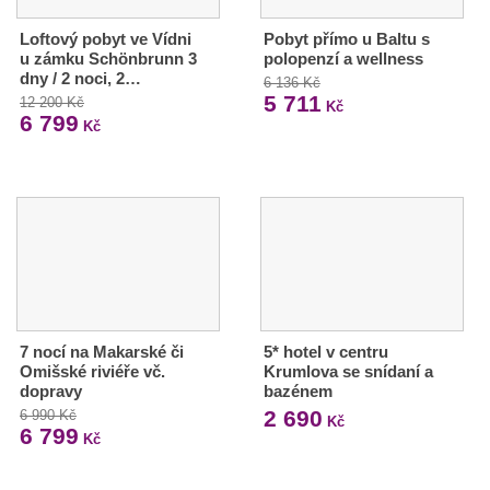
Loftový pobyt ve Vídni
Pobyt přímo u Baltu s
u zámku Schönbrunn 3
polopenzí a wellness
dny / 2 noci, 2…
6 136 Kč
5 711
12 200 Kč
Kč
6 799
Kč
7 nocí na Makarské či
5* hotel v centru
Omišské riviéře vč.
Krumlova se snídaní a
dopravy
bazénem
2 690
6 990 Kč
Kč
6 799
Kč