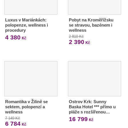
Luxus v Mariánkách:
Pobyt na Kroměřížsku
polopenze, wellness i
se stravou, bazénem i
procedury
wellness
4 380
2 810 Kč
Kč
2 390
Kč
Romantika v Žilině se
Ostrov Krk: Sunny
sektem, polopenzí a
Baska Hotel *** přímo u
wellness
pláže s rozšířenou…
16 799
7 149 Kč
Kč
6 784
Kč