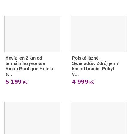
Hévíz jen 2 km od
Polské lázně
termálního jezera v
Świeradów Zdrój jen 7
Amira Boutique Hotelu
km od hranic: Pobyt
s…
v…
5 199
4 999
Kč
Kč