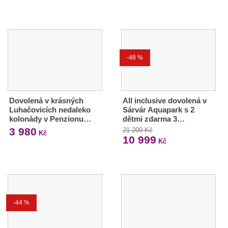
-48 %
Dovolená v krásných
All inclusive dovolená v
Luhačovicích nedaleko
Sárvár Aquapark s 2
kolonády v Penzionu…
dětmi zdarma 3…
3 980
21 200 Kč
Kč
10 999
Kč
-44 %