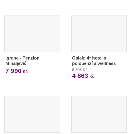
Igrane - Penzion
Osiek: 4* hotel s
Mihaljević
polopenzí a wellness
7 990
6 808 Kč
Kč
4 863
Kč