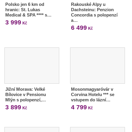
Polsko jen 6 km od
Rakouské Alpy u
hranic: St. Lukas
Dachsteinu: Penzion
Medical & SPA **** s…
Concordia s polopenzí
a…
3 999
Kč
6 499
Kč
Jižní Morava: Velké
Mosonmagyaróvár v
Bílovice v Pensionu
Corvina Hotelu *** se
Mlýn s polopenzí,…
vstupem do lázní…
3 899
4 799
Kč
Kč