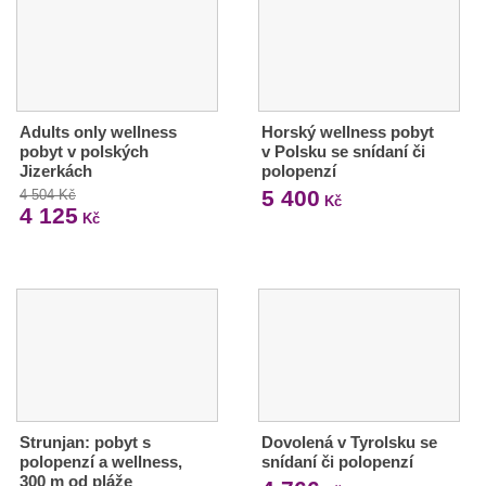
Adults only wellness
Horský wellness pobyt
pobyt v polských
v Polsku se snídaní či
Jizerkách
polopenzí
5 400
4 504 Kč
Kč
4 125
Kč
Strunjan: pobyt s
Dovolená v Tyrolsku se
polopenzí a wellness,
snídaní či polopenzí
300 m od pláže