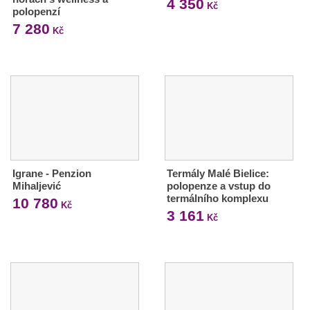
4 350
Kč
polopenzí
7 280
Kč
Igrane - Penzion
Termály Malé Bielice:
Mihaljević
polopenze a vstup do
termálního komplexu
10 780
Kč
3 161
Kč