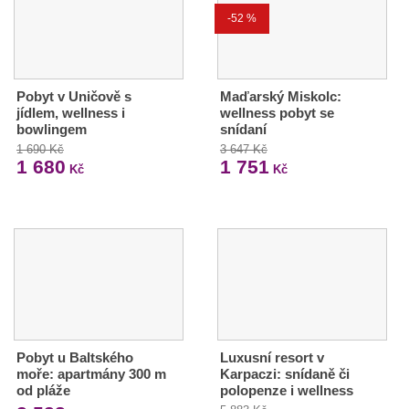
-52 %
Pobyt v Uničově s
Maďarský Miskolc:
jídlem, wellness i
wellness pobyt se
bowlingem
snídaní
1 690 Kč
3 647 Kč
1 680
1 751
Kč
Kč
Pobyt u Baltského
Luxusní resort v
moře: apartmány 300 m
Karpaczi: snídaně či
od pláže
polopenze i wellness