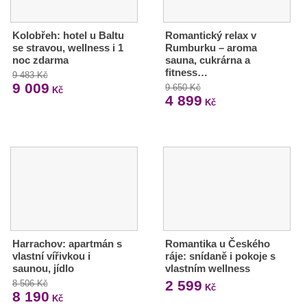
Kolobřeh: hotel u Baltu
Romantický relax v
se stravou, wellness i 1
Rumburku – aroma
noc zdarma
sauna, cukrárna a
fitness…
9 483 Kč
9 009
9 650 Kč
Kč
4 899
Kč
Harrachov: apartmán s
Romantika u Českého
vlastní vířivkou i
ráje: snídaně i pokoje s
saunou, jídlo
vlastním wellness
2 599
8 506 Kč
Kč
8 190
Kč