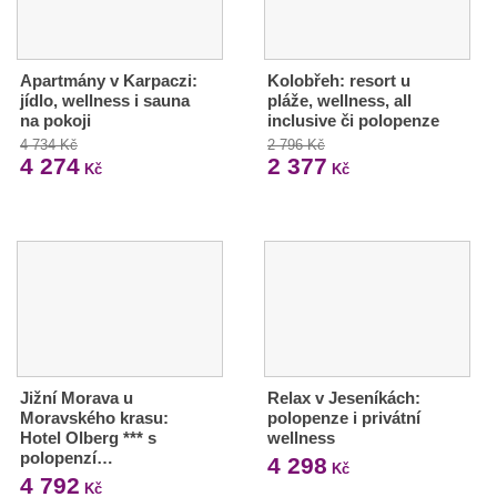
Apartmány v Karpaczi:
Kolobřeh: resort u
jídlo, wellness i sauna
pláže, wellness, all
na pokoji
inclusive či polopenze
4 734 Kč
2 796 Kč
4 274
2 377
Kč
Kč
Jižní Morava u
Relax v Jeseníkách:
Moravského krasu:
polopenze i privátní
Hotel Olberg *** s
wellness
polopenzí…
4 298
Kč
4 792
Kč