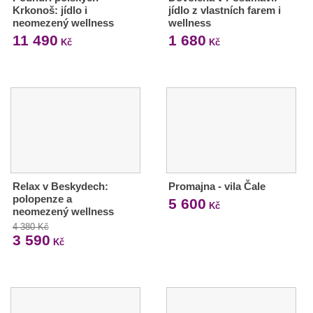
Krkonoš: jídlo i
jídlo z vlastních farem i
neomezený wellness
wellness
11 490
1 680
Kč
Kč
Relax v Beskydech:
Promajna - vila Čale
polopenze a
5 600
Kč
neomezený wellness
4 380 Kč
3 590
Kč