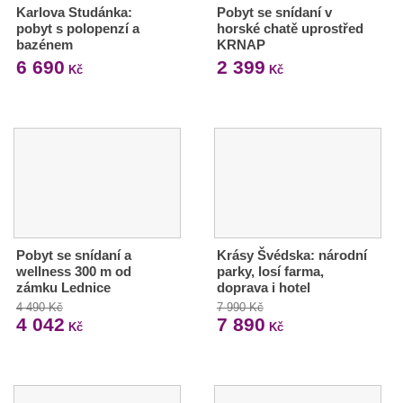
Karlova Studánka:
Pobyt se snídaní v
pobyt s polopenzí a
horské chatě uprostřed
bazénem
KRNAP
6 690
2 399
Kč
Kč
Pobyt se snídaní a
Krásy Švédska: národní
wellness 300 m od
parky, losí farma,
zámku Lednice
doprava i hotel
4 490 Kč
7 990 Kč
4 042
7 890
Kč
Kč