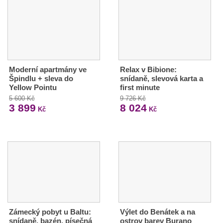
Moderní apartmány ve
Relax v Bibione:
Špindlu + sleva do
snídaně, slevová karta a
Yellow Pointu
first minute
5 600 Kč
9 726 Kč
3 899
8 024
Kč
Kč
Zámecký pobyt u Baltu:
Výlet do Benátek a na
snídaně, bazén, písečná
ostrov barev Burano