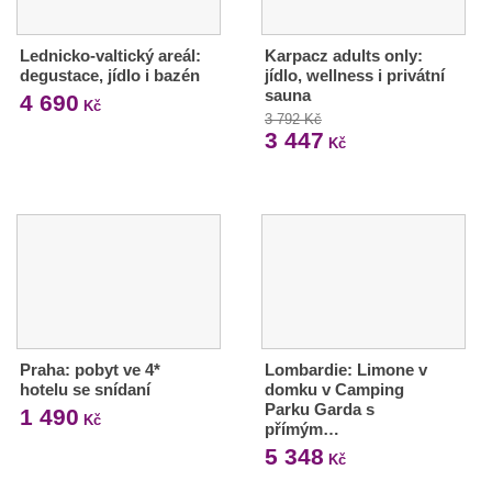
Lednicko-valtický areál:
Karpacz adults only:
degustace, jídlo i bazén
jídlo, wellness i privátní
sauna
4 690
Kč
3 792 Kč
3 447
Kč
Praha: pobyt ve 4*
Lombardie: Limone v
hotelu se snídaní
domku v Camping
Parku Garda s
1 490
Kč
přímým…
5 348
Kč