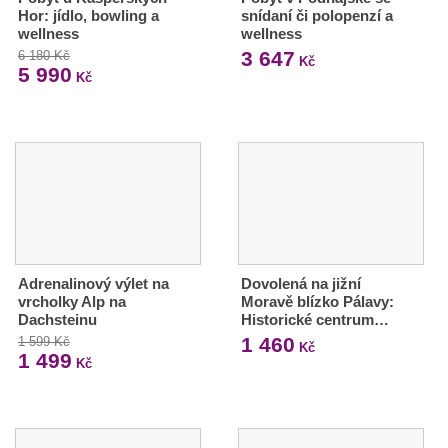
Hor: jídlo, bowling a
snídaní či polopenzí a
wellness
wellness
3 647
6 180 Kč
Kč
5 990
Kč
Adrenalinový výlet na
Dovolená na jižní
vrcholky Alp na
Moravě blízko Pálavy:
Dachsteinu
Historické centrum…
1 460
1 599 Kč
Kč
1 499
Kč