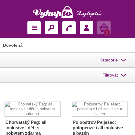
Košík
0
Dovolená
Kategorie
Filtrovat
Chorvatský Pag: all
Poloostrov Pelješac:
inclusive i děti s
polopenze i all inclusive
pobytem zdarma
a bazén