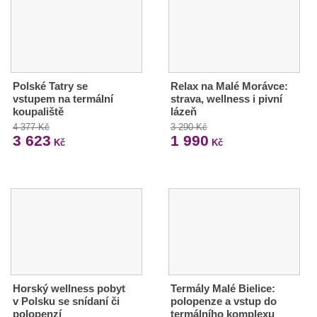
Polské Tatry se
Relax na Malé Morávce:
vstupem na termální
strava, wellness i pivní
koupaliště
lázeň
4 377 Kč
3 290 Kč
3 623
1 990
Kč
Kč
Horský wellness pobyt
Termály Malé Bielice:
v Polsku se snídaní či
polopenze a vstup do
polopenzí
termálního komplexu