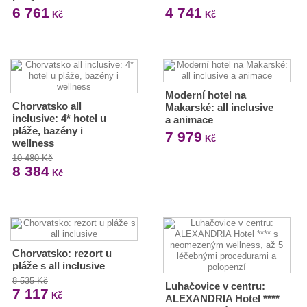
6 761
4 741
Kč
Kč
Moderní hotel na
Chorvatsko all
Makarské: all inclusive
inclusive: 4* hotel u
a animace
pláže, bazény i
7 979
Kč
wellness
10 480 Kč
8 384
Kč
Chorvatsko: rezort u
pláže s all inclusive
8 535 Kč
Luhačovice v centru:
7 117
Kč
ALEXANDRIA Hotel ****