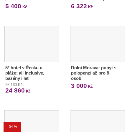
5 400
6 322
Kč
Kč
5* hotel v Řecku u
Dolní Morava: pobyt s
pláže: all inclusive,
polopenzí až pro 8
bazény i let
osob
3 000
26 160 Kč
Kč
24 860
Kč
-54 %