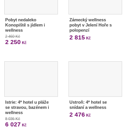
Pobyt nedaleko
Zámecký wellness
Konopiště s jídlem i
pobyt v Jelení Hoře s
wellness
polopenzí
2 815
2 460 Kč
Kč
2 250
Kč
Istrie: 4* hotel u pláže
Ustroň: 4* hotel se
se stravou, bazénem i
snídaní a wellness
wellness
2 476
Kč
8 036 Kč
6 027
Kč