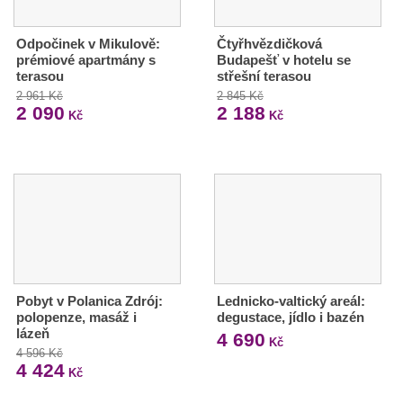
Odpočinek v Mikulově:
Čtyřhvězdičková
prémiové apartmány s
Budapešť v hotelu se
terasou
střešní terasou
2 961 Kč
2 845 Kč
2 090
2 188
Kč
Kč
Pobyt v Polanica Zdrój:
Lednicko-valtický areál:
polopenze, masáž i
degustace, jídlo i bazén
lázeň
4 690
Kč
4 596 Kč
4 424
Kč