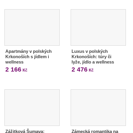
Apartmány v polských
Luxus v polských
Krkonoších s jídlem i
Krkonoších: túry či
wellness
lyže, jídlo a wellness
2 166
2 476
Kč
Kč
Zážitková Šumava:
Zámecká romantika na