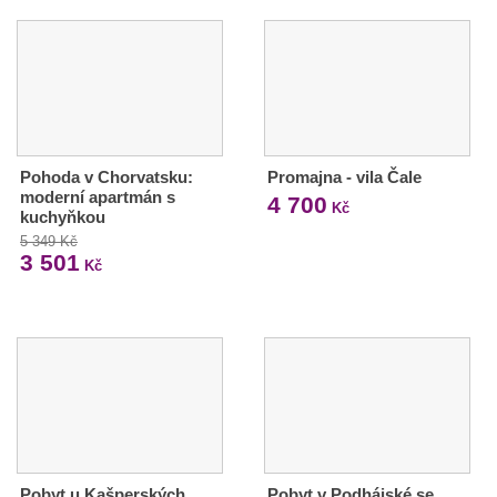
Pohoda v Chorvatsku:
Promajna - vila Čale
moderní apartmán s
4 700
Kč
kuchyňkou
5 349 Kč
3 501
Kč
Pobyt u Kašperských
Pobyt v Podhájské se