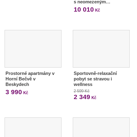
s neomezeným…
10 010
Kč
Prostorné apartmány v
Sportovně-relaxační
Horní Bečvě v
pobyt se stravou i
Beskydech
wellness
3 990
2 599 Kč
Kč
2 349
Kč