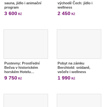
sauna, jídlo i animační
východě Čech: jídlo i
program
wellness
3 600
2 450
Kč
Kč
Pustevny: Prostřední
Pobyt na zámku
Bečva v historickém
Berchtold: snídaně,
horském Hotelu…
večeře i wellness
9 750
1 990
Kč
Kč