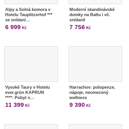
Alpy a Solná komora v
Moderní skandinávské
Hotelu Tauplitzerhof ***
domky na Baltu i vč.
se snídaní…
snídaně
6 999
7 756
Kč
Kč
Vysoké Taury v Hotelu
Harrachov: polopenze,
ever.grün KAPRUN
nápoje, neomezený
****: Pobyt s…
wellness
11 399
9 390
Kč
Kč