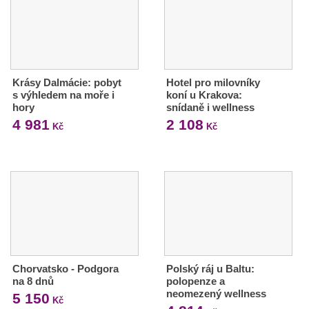
Krásy Dalmácie: pobyt
Hotel pro milovníky
s výhledem na moře i
koní u Krakova:
hory
snídaně i wellness
4 981
2 108
Kč
Kč
Chorvatsko - Podgora
Polský ráj u Baltu:
na 8 dnů
polopenze a
neomezený wellness
5 150
Kč