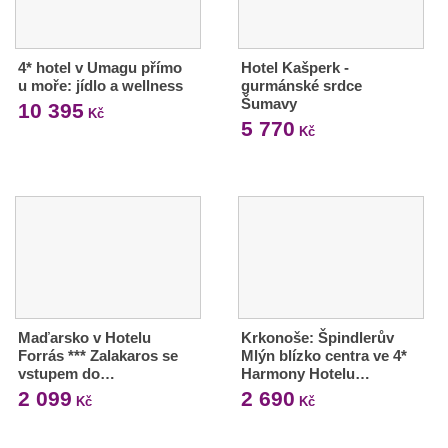
4* hotel v Umagu přímo
Hotel Kašperk -
u moře: jídlo a wellness
gurmánské srdce
Šumavy
10 395
Kč
5 770
Kč
Maďarsko v Hotelu
Krkonoše: Špindlerův
Forrás *** Zalakaros se
Mlýn blízko centra ve 4*
vstupem do…
Harmony Hotelu…
2 099
2 690
Kč
Kč