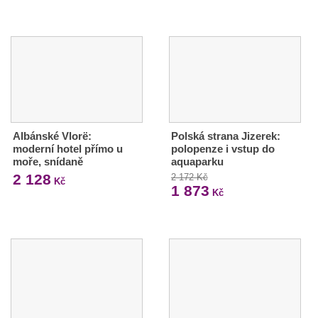
Albánské Vlorë:
Polská strana Jizerek:
moderní hotel přímo u
polopenze i vstup do
moře, snídaně
aquaparku
2 128
2 172 Kč
Kč
1 873
Kč