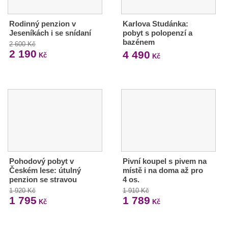
Rodinný penzion v
Karlova Studánka:
Jeseníkách i se snídaní
pobyt s polopenzí a
bazénem
2 600 Kč
2 190
4 490
Kč
Kč
Pohodový pobyt v
Pivní koupel s pivem na
Českém lese: útulný
místě i na doma až pro
penzion se stravou
4 os.
1 920 Kč
1 910 Kč
1 795
1 789
Kč
Kč