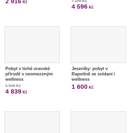
2 916
7 294 Kč
Kč
4 596
Kč
Pobyt v tiché oravské
Jeseníky: pobyt v
přírodě s neomezeným
Rapotíně se snídaní i
wellness
wellness
1 600
5 544 Kč
Kč
4 839
Kč