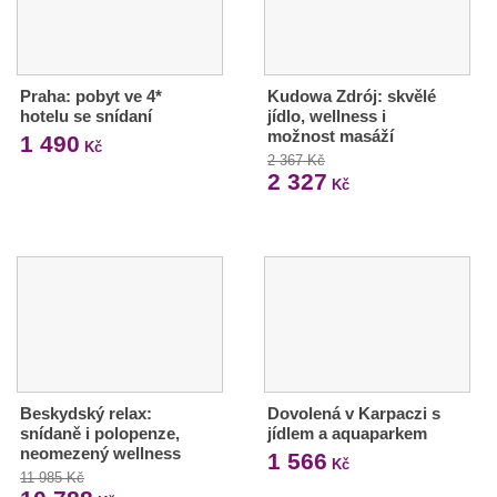
Praha: pobyt ve 4*
Kudowa Zdrój: skvělé
hotelu se snídaní
jídlo, wellness i
možnost masáží
1 490
Kč
2 367 Kč
2 327
Kč
Beskydský relax:
Dovolená v Karpaczi s
snídaně i polopenze,
jídlem a aquaparkem
neomezený wellness
1 566
Kč
11 985 Kč