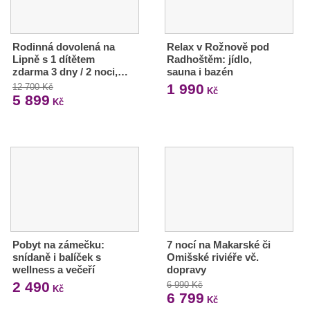
Rodinná dovolená na
Relax v Rožnově pod
Lipně s 1 dítětem
Radhoštěm: jídlo,
zdarma 3 dny / 2 noci,…
sauna i bazén
1 990
12 700 Kč
Kč
5 899
Kč
Pobyt na zámečku:
7 nocí na Makarské či
snídaně i balíček s
Omišské riviéře vč.
wellness a večeří
dopravy
2 490
6 990 Kč
Kč
6 799
Kč