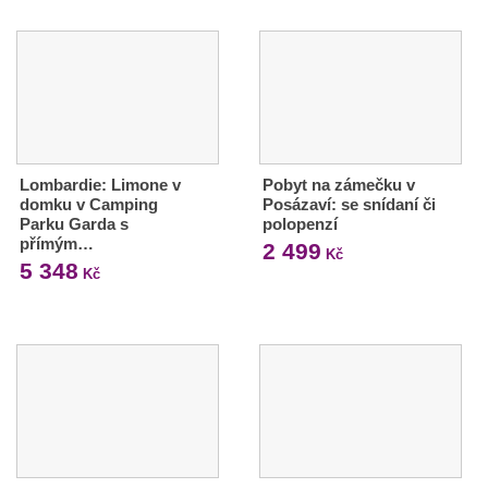
Lombardie: Limone v
Pobyt na zámečku v
domku v Camping
Posázaví: se snídaní či
Parku Garda s
polopenzí
přímým…
2 499
Kč
5 348
Kč