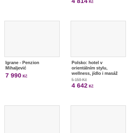
4 814
Kč
Igrane - Penzion
Polsko: hotel v
Mihaljević
orientálním stylu,
wellness, jídlo i masáž
7 990
Kč
5 159 Kč
4 642
Kč