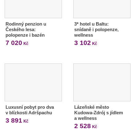
Rodinný penzion u
3* hotel u Baltu:
Českého lesa:
snídaně i polopenze,
polopenze i bazén
wellness
7 020
3 102
Kč
Kč
Luxusní pobyt pro dva
Lázeňské město
v blízkosti Adršpachu
Kudowa-Zdrój s jídlem
a wellness
3 891
Kč
2 528
Kč