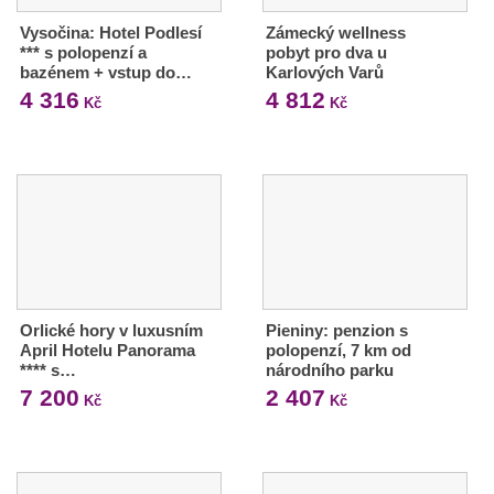
Vysočina: Hotel Podlesí
Zámecký wellness
*** s polopenzí a
pobyt pro dva u
bazénem + vstup do…
Karlových Varů
4 316
4 812
Kč
Kč
Orlické hory v luxusním
Pieniny: penzion s
April Hotelu Panorama
polopenzí, 7 km od
**** s…
národního parku
7 200
2 407
Kč
Kč