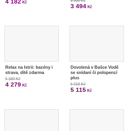
4 182
4 990 Kč
Kč
3 494
Kč
Relax na Istrii: bazény i
Dovolená v Bašce Vodě
strava, dítě zdarma
se snídaní či polopenzí
plus
5 349 Kč
4 279
6 018 Kč
Kč
5 115
Kč