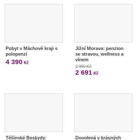
Pobyt v Máchově kraji s
Jižní Morava: penzion
polopenzí
se stravou, wellness a
vínem
4 390
Kč
2 990 Kč
2 691
Kč
Těšínské Beskydy:
Dovolená v krásných