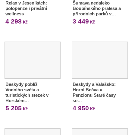
Relax v Jeseníkách:
Šumava nedaleko
polopenze i privátní
Boubínského pralesa a
wellness
přírodních parků v…
4 298
3 449
Kč
Kč
Beskydy poblíž
Beskydy a Valašsko:
Vodního světa a
Horní Bečva v
turistických stezek v
Penzionu Staré časy
Horském…
se…
5 205
4 950
Kč
Kč