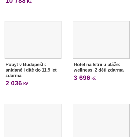
10 788
Kč
Pobyt v Budapešti:
Hotel na Istrii u pláže:
snídaně i dítě do 11,9 let
wellness, 2 děti zdarma
zdarma
3 696
Kč
2 036
Kč