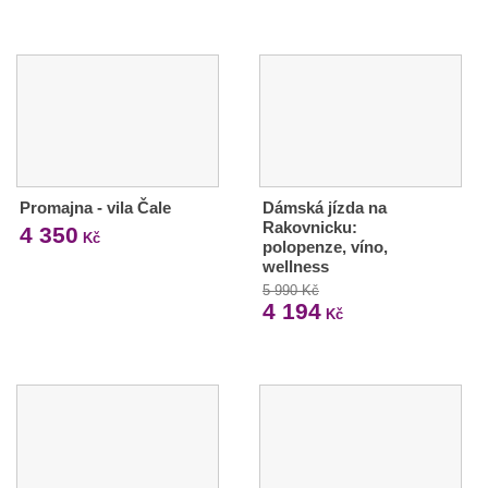
Promajna - vila Čale
Dámská jízda na
Rakovnicku:
4 350
Kč
polopenze, víno,
wellness
5 990 Kč
4 194
Kč