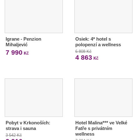
Igrane - Penzion
Osiek: 4* hotel s
Mihaljević
polopenzí a wellness
7 990
6 808 Kč
Kč
4 863
Kč
Pobyt v Krkonoších:
Hotel Malina*** ve Velké
strava i sauna
Fatře s privátním
wellness
3 542 Kč