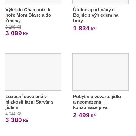
Výlet do Chamonix, k
Útulné apartmány u
hoře Mont Blanc a do
Bojnic s výhledem na
Ženevy
hory
1 824
3 199 Kč
Kč
3 099
Kč
Luxusní dovolená v
Pobyt v pivovaru: jídlo
blízkosti lázní Sárvár s
a neomezená
jídlem
konzumace piva
2 499
4 644 Kč
Kč
3 380
Kč