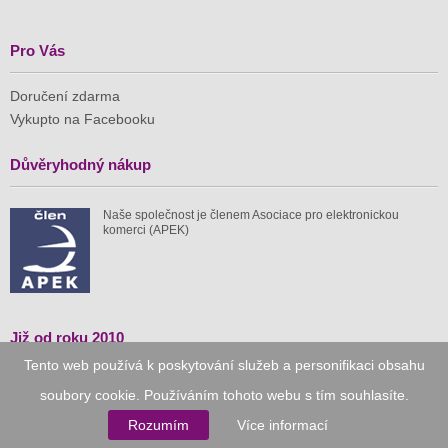
Pro Vás
Doručení zdarma
Vykupto na Facebooku
Důvěryhodný nákup
Naše společnost je členem Asociace pro elektronickou
komerci (APEK)
Již od roku 2010
Tento web používá k poskytování služeb a personifikaci obsahu
59 tis.
1 511 mil.
soubory cookie. Používáním tohoto webu s tím souhlasíte.
spuštěných nabídek
ušetřeno nákupy
Rozumím
Více informací