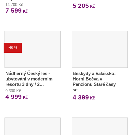
5 205
14 700 Kč
Kč
7 599
Kč
-46 %
Nádherný Český les -
Beskydy a Valašsko:
ubytování v moderním
Horní Bečva v
resortu 3 dny / 2…
Penzionu Staré časy
se…
9 300 Kč
4 999
4 399
Kč
Kč