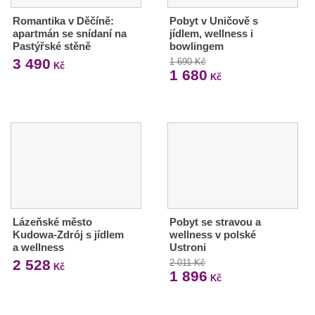
Romantika v Děčíně:
Pobyt v Uničově s
apartmán se snídaní na
jídlem, wellness i
Pastýřské stěně
bowlingem
3 490
1 690 Kč
Kč
1 680
Kč
Lázeňské město
Pobyt se stravou a
Kudowa-Zdrój s jídlem
wellness v polské
a wellness
Ustroni
2 528
2 011 Kč
Kč
1 896
Kč