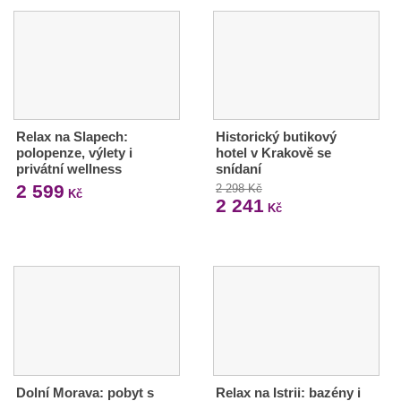
Relax na Slapech:
Historický butikový
polopenze, výlety i
hotel v Krakově se
privátní wellness
snídaní
2 599
2 298 Kč
Kč
2 241
Kč
Dolní Morava: pobyt s
Relax na Istrii: bazény i