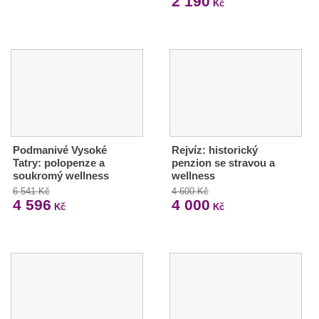
2 190
Kč
Podmanivé Vysoké
Rejvíz: historický
Tatry: polopenze a
penzion se stravou a
soukromý wellness
wellness
6 541 Kč
4 600 Kč
4 596
4 000
Kč
Kč