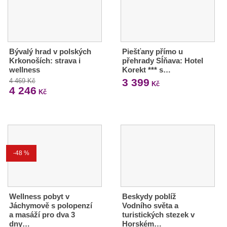
Bývalý hrad v polských
Piešťany přímo u
Krkonoších: strava i
přehrady Sĺňava: Hotel
wellness
Korekt *** s…
3 399
4 469 Kč
Kč
4 246
Kč
-48 %
Wellness pobyt v
Beskydy poblíž
Jáchymově s polopenzí
Vodního světa a
a masáží pro dva 3
turistických stezek v
dny…
Horském…