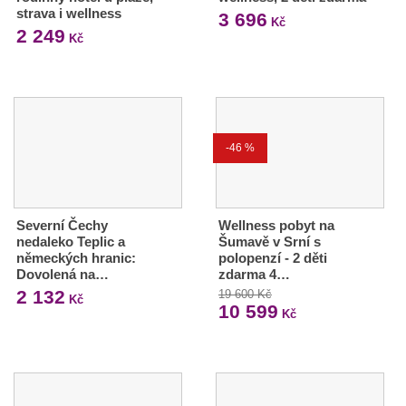
strava i wellness
3 696
Kč
2 249
Kč
-46 %
Severní Čechy
Wellness pobyt na
nedaleko Teplic a
Šumavě v Srní s
německých hranic:
polopenzí - 2 děti
Dovolená na…
zdarma 4…
2 132
19 600 Kč
Kč
10 599
Kč