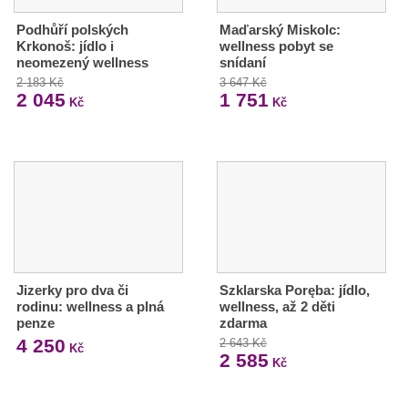
Podhůří polských
Maďarský Miskolc:
Krkonoš: jídlo i
wellness pobyt se
neomezený wellness
snídaní
2 183 Kč
3 647 Kč
2 045
1 751
Kč
Kč
Jizerky pro dva či
Szklarska Poręba: jídlo,
rodinu: wellness a plná
wellness, až 2 děti
penze
zdarma
4 250
2 643 Kč
Kč
2 585
Kč