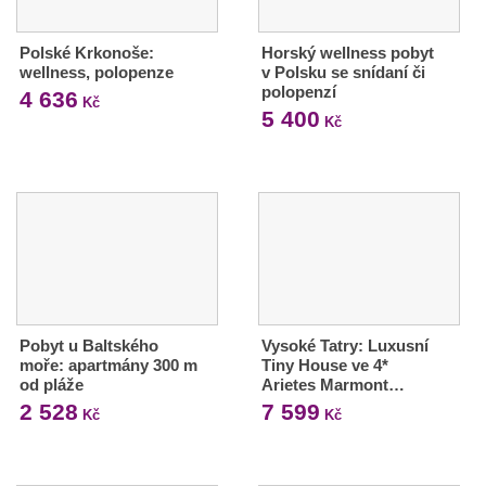
Polské Krkonoše:
Horský wellness pobyt
wellness, polopenze
v Polsku se snídaní či
polopenzí
4 636
Kč
5 400
Kč
Pobyt u Baltského
Vysoké Tatry: Luxusní
moře: apartmány 300 m
Tiny House ve 4*
od pláže
Arietes Marmont…
2 528
7 599
Kč
Kč