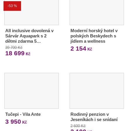
-53 %
All inclusive dovolená v
Moderní horský hotel v
Sárvár Aquapark s 2
polských Beskydech s
dětmi zdarma 5…
jídlem a wellness
2 154
39 700 Kč
Kč
18 699
Kč
Tučepi - Vila Ante
Rodinný penzion v
Jeseníkách i se snídaní
3 950
Kč
2 600 Kč