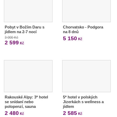
Pobyt v Božím Daru s
Chorvatsko - Podgora
jídlem na 2-7 nocí
na 8 dnů
5 150
3 000 Kč
Kč
2 599
Kč
Rakouské Alpy: 3* hotel
5* hotel v polských
se snídaní nebo
Jizerkách s wellness a
polopenzí, sauna
jídlem
2 480
2 585
Kč
Kč