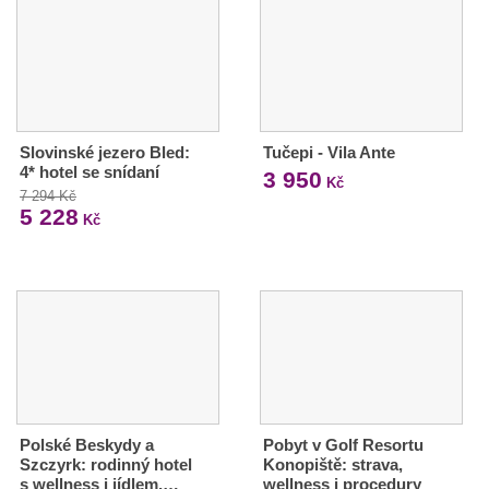
Slovinské jezero Bled:
Tučepi - Vila Ante
4* hotel se snídaní
3 950
Kč
7 294 Kč
5 228
Kč
Polské Beskydy a
Pobyt v Golf Resortu
Szczyrk: rodinný hotel
Konopiště: strava,
s wellness i jídlem,…
wellness i procedury