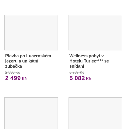
Plavba po Lucernském
Wellness pobyt v
jezeru a unikátní
Hotelu Turiec**** se
zubačka
snídaní
2 890 Kč
5 787 Kč
2 499
5 082
Kč
Kč