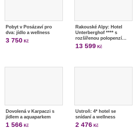
Pobyt v Posázaví pro
Rakouské Alpy: Hotel
dva: jídlo a wellness
Unterberghof **** s
rozšířenou polopenzí…
3 750
Kč
13 599
Kč
Dovolená v Karpaczi s
Ustroň: 4* hotel se
jídlem a aquaparkem
snídaní a wellness
1 566
2 476
Kč
Kč