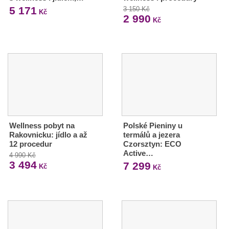
5 171
3 150 Kč
Kč
2 990
Kč
Wellness pobyt na
Polské Pieniny u
Rakovnicku: jídlo a až
termálů a jezera
12 procedur
Czorsztyn: ECO
Active…
4 990 Kč
3 494
7 299
Kč
Kč