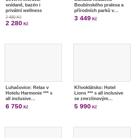
snídaně, bazén i
Boubínského pralesa a
privátní wellness
přírodních parků v…
3 449
2 480 Kč
Kč
2 280
Kč
Luhačovice: Relax v
Křivoklátsko: Hotel
Hotelu Harmonie *** s
Lions *** s all inclusive
all inclusive…
se zmrzlinovým…
6 750
5 990
Kč
Kč