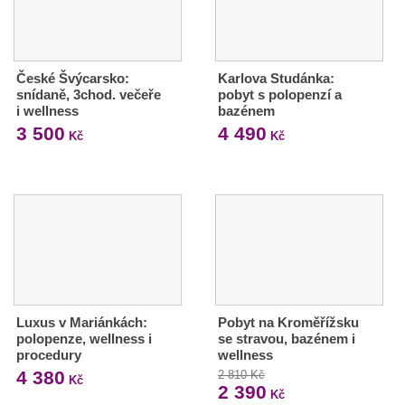
České Švýcarsko:
Karlova Studánka:
snídaně, 3chod. večeře
pobyt s polopenzí a
i wellness
bazénem
3 500
4 490
Kč
Kč
Luxus v Mariánkách:
Pobyt na Kroměřížsku
polopenze, wellness i
se stravou, bazénem i
procedury
wellness
4 380
2 810 Kč
Kč
2 390
Kč