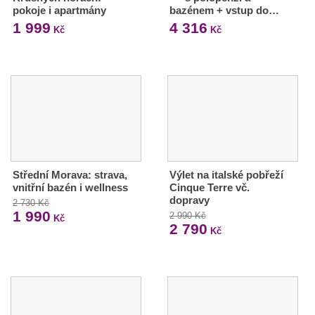
pokoje i apartmány
bazénem + vstup do…
1 999
4 316
Kč
Kč
Střední Morava: strava,
Výlet na italské pobřeží
vnitřní bazén i wellness
Cinque Terre vč.
dopravy
2 730 Kč
1 990
2 990 Kč
Kč
2 790
Kč