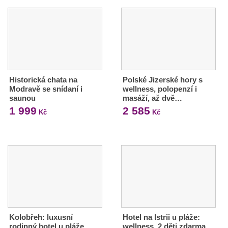
Historická chata na
Polské Jizerské hory s
Modravě se snídaní i
wellness, polopenzí i
saunou
masáží, až dvě…
1 999
2 585
Kč
Kč
Kolobřeh: luxusní
Hotel na Istrii u pláže:
rodinný hotel u pláže,
wellness, 2 děti zdarma