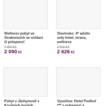
Wellness pobyt ve
Slovinsko: 4* adults
Strakonicích se snídaní
only hotel, strava,
či polopenzí
wellness
2 490 Kč
2 918 Kč
2 090
2 626
Kč
Kč
Pobyt v Jáchymově v
Vysočina: Hotel Podlesí
Krušných horách:
*** s polopenzí a