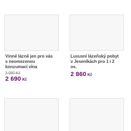
Vinné lázně jen pro vás
Luxusní lázeňský pobyt
s neomezenou
v Jeseníkách pro 1 i 2
konzumací vína
os.
2 860
3 080 Kč
Kč
2 690
Kč