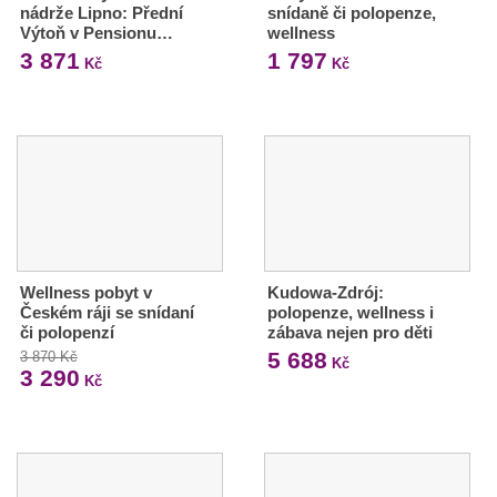
nádrže Lipno: Přední
snídaně či polopenze,
Výtoň v Pensionu…
wellness
3 871
1 797
Kč
Kč
Wellness pobyt v
Kudowa-Zdrój:
Českém ráji se snídaní
polopenze, wellness i
či polopenzí
zábava nejen pro děti
5 688
3 870 Kč
Kč
3 290
Kč