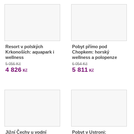
Resort v polských
Pobyt přímo pod
Krkonoších: aquapark i
Chopkem: horský
wellness
wellness a polopenze
5 056 Kč
6 054 Kč
4 826
5 811
Kč
Kč
Jižní Čechy u vodní
Pobyt v Ustroni: