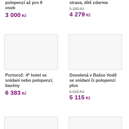
polopenzí až pro 8
strava, dítě zdarma
osob
5 349 Kč
4 279
3 000
Kč
Kč
Portorož: 4* hotel se
Dovolená v Bašce Vodě
snídaní nebo polopenzí,
se snídaní či polopenzí
bazény
plus
6 383
6 018 Kč
Kč
5 115
Kč