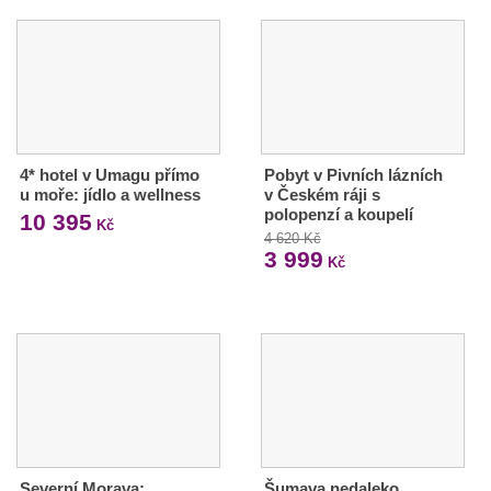
4* hotel v Umagu přímo
Pobyt v Pivních lázních
u moře: jídlo a wellness
v Českém ráji s
polopenzí a koupelí
10 395
Kč
4 620 Kč
3 999
Kč
Severní Morava:
Šumava nedaleko