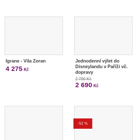
Igrane - Vila Zoran
Jednodenní výlet do
Disneylandu v Paříži vč.
4 275
Kč
dopravy
2 790 Kč
2 690
Kč
-52 %