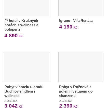
4* hotel v Krušných
Igrane - Vila Renata
horách s wellness a
4 190
Kč
polopenzí
4 890
Kč
Pobyt v hotelu u hradu
Pobyt v Rožnově s
Buchlov s jídlem i
jídlem i vstupem do
wellness
skanzenu
3 380 Kč
2 600 Kč
3 042
2 390
Kč
Kč