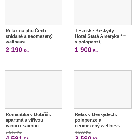
Relax na jihu Čech:
Těšínské Beskydy:
snídaně a neomezený
Hotel Stará Ameryka ***
wellness
s polopenzí,…
2 190
1 900
Kč
Kč
Romantika v Dobříši:
Relax v Beskydech:
apartmá s vířivou
polopenze a
vanou i saunou
neomezený wellness
5 947 Kč
4 380 Kč
4 591
3 590