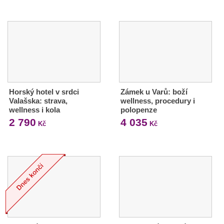
Horský hotel v srdci
Zámek u Varů: boží
Valašska: strava,
wellness, procedury i
wellness i kola
polopenze
2 790
4 035
Kč
Kč