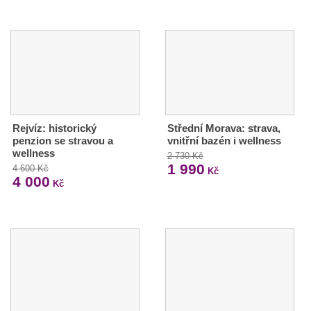
Rejvíz: historický
Střední Morava: strava,
penzion se stravou a
vnitřní bazén i wellness
wellness
2 730 Kč
1 990
4 600 Kč
Kč
4 000
Kč