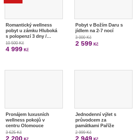
Romantický wellness
Pobyt v Božím Daru s
pobyt u zámku Hluboká
jídlem na 2-7 nocí
s polopenzí 3 dny /…
3 000 Kč
2 599
10 500 Kč
Kč
4 999
Kč
Pronájem luxusních
Jednodenní výlet s
wellness pokojů v
průvodcem za
centru Olomouce
památkami Paříže
3 625 Kč
2 999 Kč
2 200
2 949
Kč
Kč