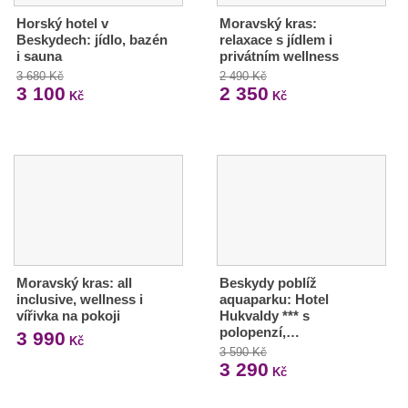
Horský hotel v
Moravský kras:
Beskydech: jídlo, bazén
relaxace s jídlem i
i sauna
privátním wellness
3 680 Kč
2 490 Kč
3 100
2 350
Kč
Kč
Moravský kras: all
Beskydy poblíž
inclusive, wellness i
aquaparku: Hotel
vířivka na pokoji
Hukvaldy *** s
polopenzí,…
3 990
Kč
3 590 Kč
3 290
Kč