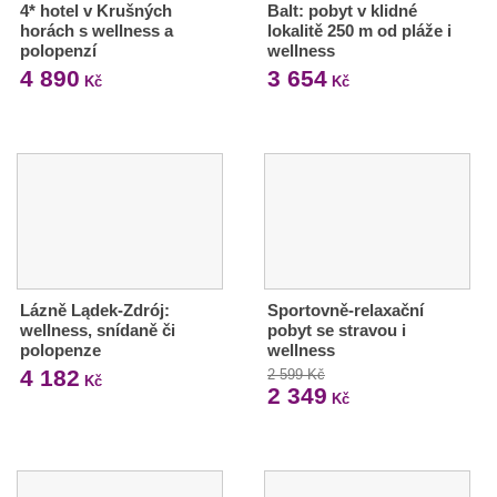
4* hotel v Krušných
Balt: pobyt v klidné
horách s wellness a
lokalitě 250 m od pláže i
polopenzí
wellness
4 890
3 654
Kč
Kč
Lázně Lądek-Zdrój:
Sportovně-relaxační
wellness, snídaně či
pobyt se stravou i
polopenze
wellness
4 182
2 599 Kč
Kč
2 349
Kč