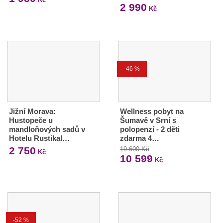
2 990
Kč
-46 %
Jižní Morava:
Wellness pobyt na
Hustopeče u
Šumavě v Srní s
mandloňových sadů v
polopenzí - 2 děti
Hotelu Rustikal…
zdarma 4…
2 750
19 600 Kč
Kč
10 599
Kč
-52 %