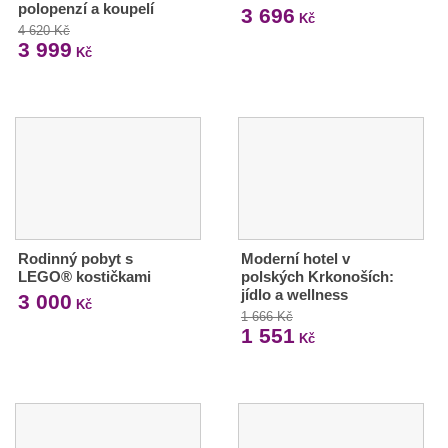
polopenzí a koupelí
3 696
Kč
4 620 Kč
3 999
Kč
Rodinný pobyt s
Moderní hotel v
LEGO® kostičkami
polských Krkonoších:
jídlo a wellness
3 000
Kč
1 666 Kč
1 551
Kč