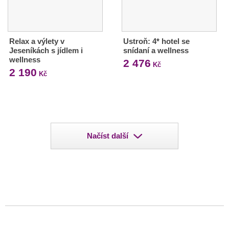
Relax a výlety v
Ustroň: 4* hotel se
Jeseníkách s jídlem i
snídaní a wellness
wellness
2 476
Kč
2 190
Kč
Načíst další