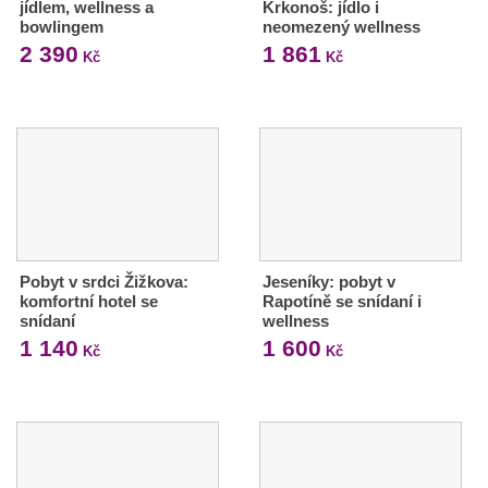
jídlem, wellness a
Krkonoš: jídlo i
bowlingem
neomezený wellness
2 390
1 861
Kč
Kč
Pobyt v srdci Žižkova:
Jeseníky: pobyt v
komfortní hotel se
Rapotíně se snídaní i
snídaní
wellness
1 140
1 600
Kč
Kč