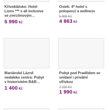
Křivoklátsko: Hotel
Osiek: 4* hotel s
Lions *** s all inclusive
polopenzí a wellness
se zmrzlinovým…
6 808 Kč
4 863
5 990
Kč
Kč
Mariánské Lázně
Pobyt pod Pradědem se
nedaleko centra: Pobyt
snídaní i privátní
v historickém B&B…
vířivkou
1 400
2 150 Kč
Kč
1 990
Kč