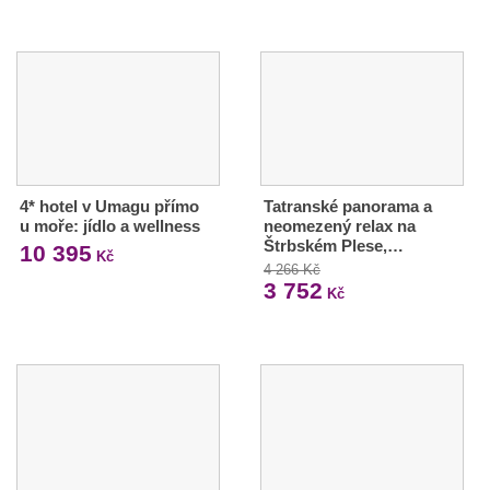
4* hotel v Umagu přímo
Tatranské panorama a
u moře: jídlo a wellness
neomezený relax na
Štrbském Plese,…
10 395
Kč
4 266 Kč
3 752
Kč