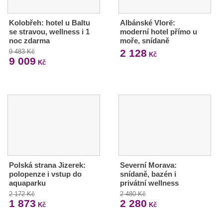
Kolobřeh: hotel u Baltu
Albánské Vlorë:
se stravou, wellness i 1
moderní hotel přímo u
noc zdarma
moře, snídaně
2 128
9 483 Kč
Kč
9 009
Kč
Polská strana Jizerek:
Severní Morava:
polopenze i vstup do
snídaně, bazén i
aquaparku
privátní wellness
2 172 Kč
2 480 Kč
1 873
2 280
Kč
Kč