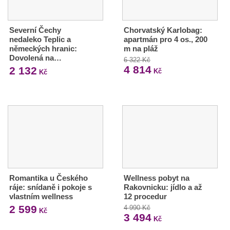
Severní Čechy
Chorvatský Karlobag:
nedaleko Teplic a
apartmán pro 4 os., 200
německých hranic:
m na pláž
Dovolená na…
6 322 Kč
4 814
2 132
Kč
Kč
Romantika u Českého
Wellness pobyt na
ráje: snídaně i pokoje s
Rakovnicku: jídlo a až
vlastním wellness
12 procedur
2 599
4 990 Kč
Kč
3 494
Kč