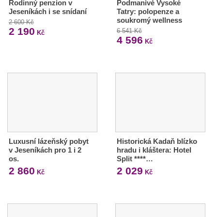
Rodinný penzion v
Podmanivé Vysoké
Jeseníkách i se snídaní
Tatry: polopenze a
soukromý wellness
2 600 Kč
2 190
6 541 Kč
Kč
4 596
Kč
Luxusní lázeňský pobyt
Historická Kadaň blízko
v Jeseníkách pro 1 i 2
hradu i kláštera: Hotel
os.
Split ****…
2 860
2 029
Kč
Kč