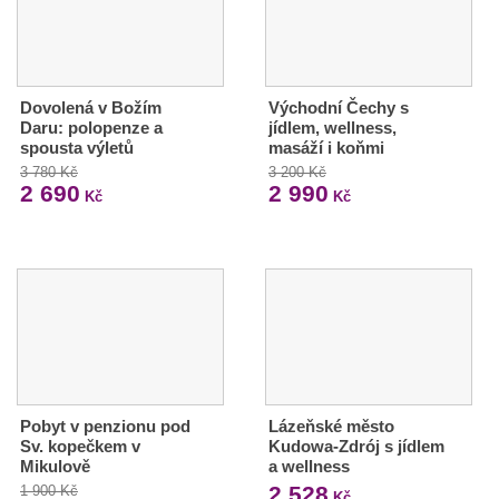
Dovolená v Božím
Východní Čechy s
Daru: polopenze a
jídlem, wellness,
spousta výletů
masáží i koňmi
3 780 Kč
3 200 Kč
2 690
2 990
Kč
Kč
Pobyt v penzionu pod
Lázeňské město
Sv. kopečkem v
Kudowa-Zdrój s jídlem
Mikulově
a wellness
2 528
1 900 Kč
Kč