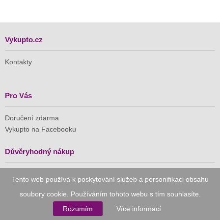
Vykupto.cz
Kontakty
Pro Vás
Doručení zdarma
Vykupto na Facebooku
Důvěryhodný nákup
Naše společnost je členem Asociace pro elektronickou
Tento web používá k poskytování služeb a personifikaci obsahu
komerci (APEK)
soubory cookie. Používáním tohoto webu s tím souhlasíte.
Rozumím
Více informací