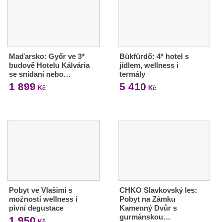
Maďarsko: Győr ve 3*
Bükfürdő: 4* hotel s
budově Hotelu Kálvária
jídlem, wellness i
se snídaní nebo…
termály
1 899
5 410
Kč
Kč
Pobyt ve Vlašimi s
CHKO Slavkovský les:
možností wellness i
Pobyt na Zámku
pivní degustace
Kamenný Dvůr s
gurmánskou…
1 950
Kč