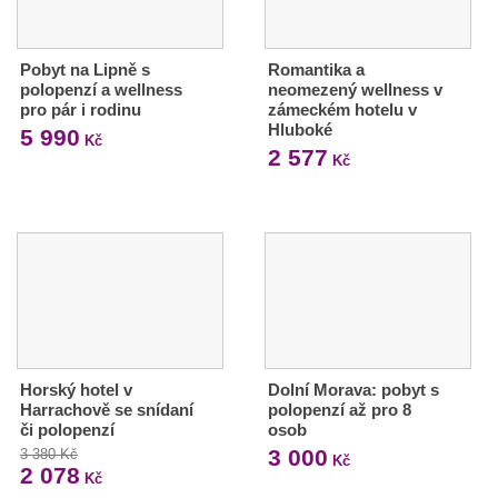
Pobyt na Lipně s
Romantika a
polopenzí a wellness
neomezený wellness v
pro pár i rodinu
zámeckém hotelu v
Hluboké
5 990
Kč
2 577
Kč
Horský hotel v
Dolní Morava: pobyt s
Harrachově se snídaní
polopenzí až pro 8
či polopenzí
osob
3 000
3 380 Kč
Kč
2 078
Kč