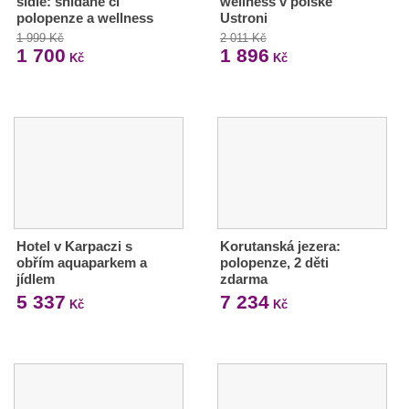
sídle: snídaně či
wellness v polské
polopenze a wellness
Ustroni
1 999 Kč
2 011 Kč
1 700
1 896
Kč
Kč
Hotel v Karpaczi s
Korutanská jezera:
obřím aquaparkem a
polopenze, 2 děti
jídlem
zdarma
5 337
7 234
Kč
Kč