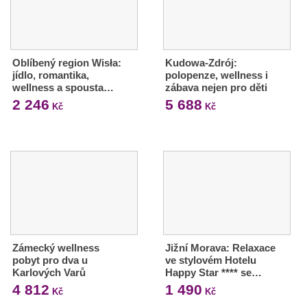
Oblíbený region Wisła:
Kudowa-Zdrój:
jídlo, romantika,
polopenze, wellness i
wellness a spousta…
zábava nejen pro děti
2 246
5 688
Kč
Kč
Zámecký wellness
Jižní Morava: Relaxace
pobyt pro dva u
ve stylovém Hotelu
Karlových Varů
Happy Star **** se…
4 812
1 490
Kč
Kč