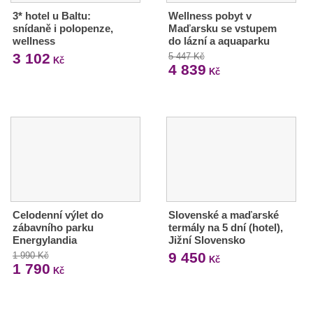
3* hotel u Baltu:
Wellness pobyt v
snídaně i polopenze,
Maďarsku se vstupem
wellness
do lázní a aquaparku
3 102
5 447 Kč
Kč
4 839
Kč
Celodenní výlet do
Slovenské a maďarské
zábavního parku
termály na 5 dní (hotel),
Energylandia
Jižní Slovensko
9 450
1 990 Kč
Kč
1 790
Kč