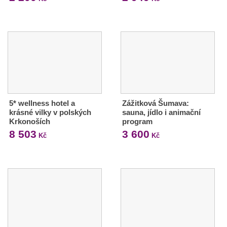
5* wellness hotel a
Zážitková Šumava:
krásné vilky v polských
sauna, jídlo i animační
Krkonoších
program
8 503
3 600
Kč
Kč