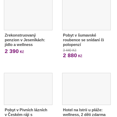
Zrekonstruovaný
Pobyt v šumavské
penzion v Jeseníkách:
roubence se snídaní či
jídlo a wellness
polopenzí
2 390
3 440 Kč
Kč
2 880
Kč
Pobyt v Pivních lázních
Hotel na Istrii u pláže:
v Českém ráji s
wellness, 2 děti zdarma