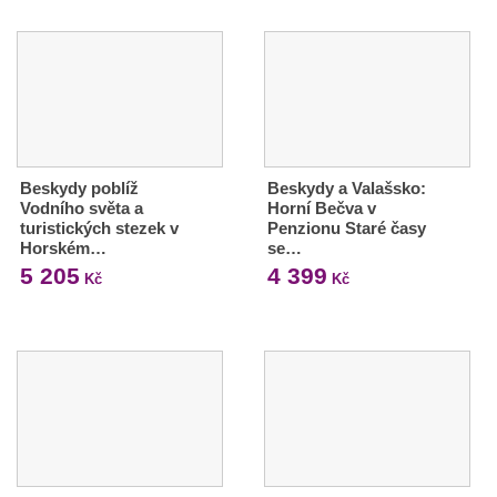
Beskydy poblíž
Beskydy a Valašsko:
Vodního světa a
Horní Bečva v
turistických stezek v
Penzionu Staré časy
Horském…
se…
5 205
4 399
Kč
Kč