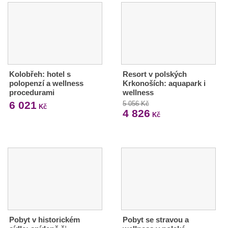
Kolobřeh: hotel s
Resort v polských
polopenzí a wellness
Krkonoších: aquapark i
procedurami
wellness
6 021
5 056 Kč
Kč
4 826
Kč
Pobyt v historickém
Pobyt se stravou a