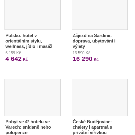
Polsko: hotel v
Zájezd na Sardinii:
orientálním stylu,
doprava, ubytování i
wellness, jídlo i masáž
výlety
5 159 Kč
16 590 Kč
4 642
16 290
Kč
Kč
Pobyt ve 4* hotelu ve
České Budějovice:
Varech: snídaně nebo
chalety i apartmá s
polopenze
privátní vířivkou