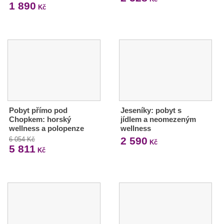
1 890
Kč
Pobyt přímo pod
Jeseníky: pobyt s
Chopkem: horský
jídlem a neomezeným
wellness a polopenze
wellness
2 590
6 054 Kč
Kč
5 811
Kč