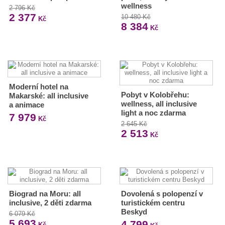
wellness
2 796 Kč
2 377
10 480 Kč
Kč
8 384
Kč
Moderní hotel na
Pobyt v Kolobřehu:
Makarské: all inclusive
wellness, all inclusive
a animace
light a noc zdarma
7 979
Kč
2 645 Kč
2 513
Kč
Biograd na Moru: all
Dovolená s polopenzí v
inclusive, 2 děti zdarma
turistickém centru
Beskyd
6 079 Kč
5 693
4 799
Kč