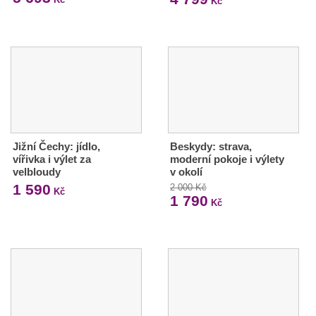
Kč
Jižní Čechy: jídlo,
Beskydy: strava,
vířivka i výlet za
moderní pokoje i výlety
velbloudy
v okolí
1 590
2 000 Kč
Kč
1 790
Kč