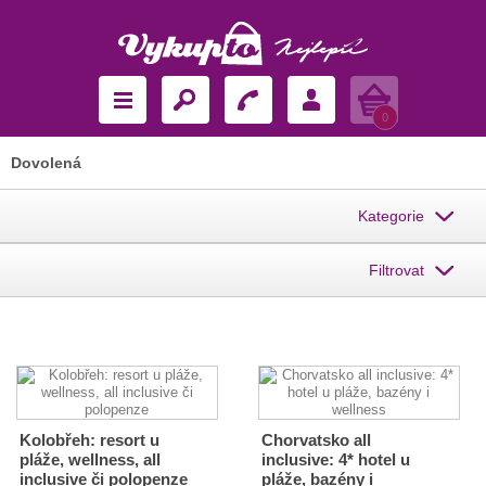
Košík
0
Dovolená
Kategorie
Filtrovat
Kolobřeh: resort u
Chorvatsko all
pláže, wellness, all
inclusive: 4* hotel u
inclusive či polopenze
pláže, bazény i