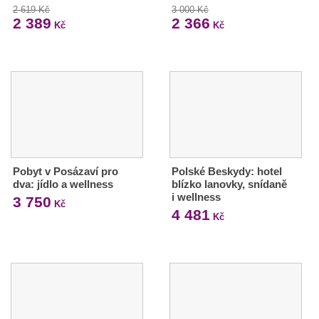
2 619 Kč
3 000 Kč
2 389
2 366
Kč
Kč
Pobyt v Posázaví pro
Polské Beskydy: hotel
dva: jídlo a wellness
blízko lanovky, snídaně
i wellness
3 750
Kč
4 481
Kč