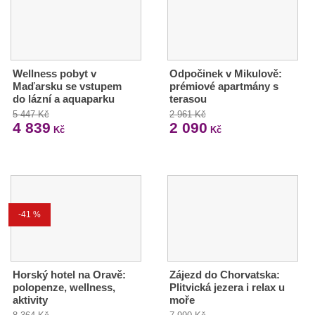
Wellness pobyt v
Odpočinek v Mikulově:
Maďarsku se vstupem
prémiové apartmány s
do lázní a aquaparku
terasou
5 447 Kč
2 961 Kč
4 839
2 090
Kč
Kč
-41 %
Horský hotel na Oravě:
Zájezd do Chorvatska:
polopenze, wellness,
Plitvická jezera i relax u
aktivity
moře