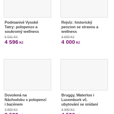
Podmanivé Vysoké
Rejvíz: historický
Tatry: polopenze a
penzion se stravou a
soukromý wellness
wellness
6 541 Kč
4 600 Kč
4 596
4 000
Kč
Kč
Dovolená na
Bruggy, Waterloo i
Náchodsku s polopenzí
Lucemburk vč.
i bazénem
ubytování se snídaní
3 800 Kč
4 990 Kč