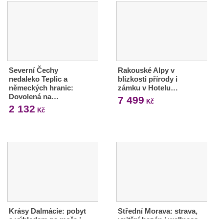
Severní Čechy
Rakouské Alpy v
nedaleko Teplic a
blízkosti přírody i
německých hranic:
zámku v Hotelu…
Dovolená na…
7 499
Kč
2 132
Kč
Krásy Dalmácie: pobyt
Střední Morava: strava,