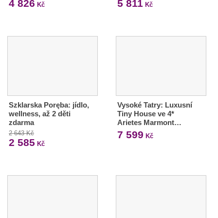
4 826
5 811
Kč
Kč
Szklarska Poręba: jídlo,
Vysoké Tatry: Luxusní
wellness, až 2 děti
Tiny House ve 4*
zdarma
Arietes Marmont…
7 599
2 643 Kč
Kč
2 585
Kč