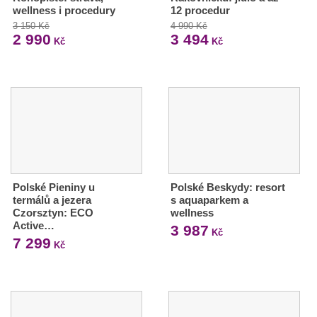
wellness i procedury
12 procedur
3 150 Kč
4 990 Kč
2 990
3 494
Kč
Kč
Polské Pieniny u
Polské Beskydy: resort
termálů a jezera
s aquaparkem a
Czorsztyn: ECO
wellness
Active…
3 987
Kč
7 299
Kč