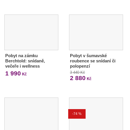
Pobyt na zámku
Pobyt v šumavské
Berchtold: snídaně,
roubence se snídaní či
večeře i wellness
polopenzí
1 990
3 440 Kč
Kč
2 880
Kč
-74 %