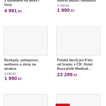
s výhledem na moře i
vnitřní bazén i wellness
hory
2 730 Kč
1 990
4 981
Kč
Kč
Beskydy: polopenze,
Polské lázně jen 8 km
wellness a slevy na
od hranic s ČR: Hotel
atrakce
Buczyński Medical…
23 299
2 245 Kč
Kč
1 990
Kč