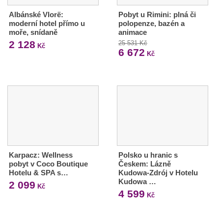
Albánské Vlorë:
Pobyt u Rimini: plná či
moderní hotel přímo u
polopenze, bazén a
moře, snídaně
animace
2 128
25 531 Kč
Kč
6 672
Kč
Karpacz: Wellness
Polsko u hranic s
pobyt v Coco Boutique
Českem: Lázně
Hotelu & SPA s…
Kudowa-Zdrój v Hotelu
Kudowa …
2 099
Kč
4 599
Kč