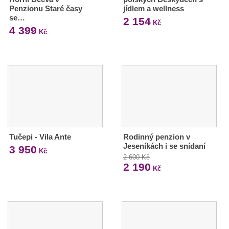
Penzionu Staré časy
jídlem a wellness
se…
2 154
Kč
4 399
Kč
Tučepi - Vila Ante
Rodinný penzion v
Jeseníkách i se snídaní
3 950
Kč
2 600 Kč
2 190
Kč