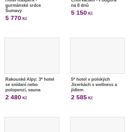
gurmánské srdce
na 8 dnů
Šumavy
5 150
Kč
5 770
Kč
Rakouské Alpy: 3* hotel
5* hotel v polských
se snídaní nebo
Jizerkách s wellness a
polopenzí, sauna
jídlem
2 480
2 585
Kč
Kč