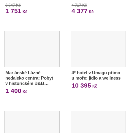
3 647 Kč
4 717 Kč
1 751
4 377
Kč
Kč
Mariánské Lázně
4* hotel v Umagu přímo
nedaleko centra: Pobyt
u moře: jídlo a wellness
v historickém B&B…
10 395
Kč
1 400
Kč