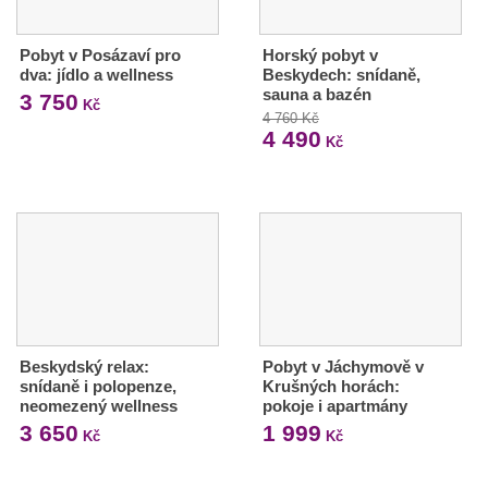
Pobyt v Posázaví pro
Horský pobyt v
dva: jídlo a wellness
Beskydech: snídaně,
sauna a bazén
3 750
Kč
4 760 Kč
4 490
Kč
Beskydský relax:
Pobyt v Jáchymově v
snídaně i polopenze,
Krušných horách:
neomezený wellness
pokoje i apartmány
3 650
1 999
Kč
Kč