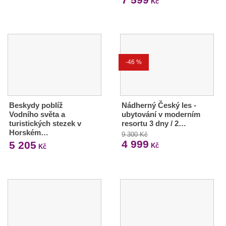
Kč
-46 %
Beskydy poblíž
Nádherný Český les -
Vodního světa a
ubytování v moderním
turistických stezek v
resortu 3 dny / 2…
Horském…
9 300 Kč
4 999
5 205
Kč
Kč