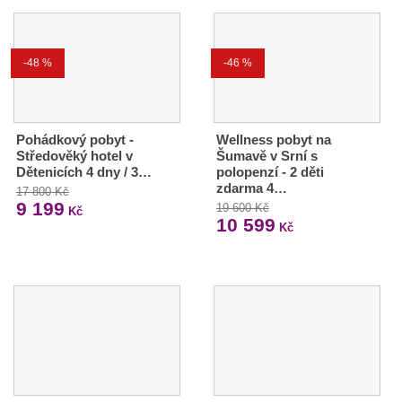
-48 %
-46 %
Pohádkový pobyt -
Wellness pobyt na
Středověký hotel v
Šumavě v Srní s
Dětenicích 4 dny / 3…
polopenzí - 2 děti
zdarma 4…
17 800 Kč
9 199
19 600 Kč
Kč
10 599
Kč