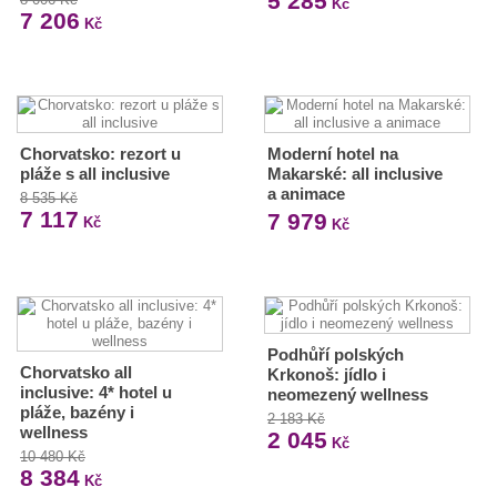
5 285
Kč
7 206
Kč
Chorvatsko: rezort u
Moderní hotel na
pláže s all inclusive
Makarské: all inclusive
a animace
8 535 Kč
7 117
7 979
Kč
Kč
Podhůří polských
Chorvatsko all
Krkonoš: jídlo i
inclusive: 4* hotel u
neomezený wellness
pláže, bazény i
2 183 Kč
wellness
2 045
Kč
10 480 Kč
8 384
Kč