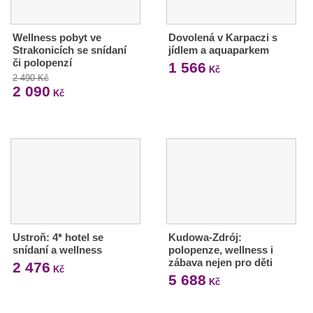
Wellness pobyt ve
Dovolená v Karpaczi s
Strakonicích se snídaní
jídlem a aquaparkem
či polopenzí
1 566
Kč
2 490 Kč
2 090
Kč
Ustroň: 4* hotel se
Kudowa-Zdrój:
snídaní a wellness
polopenze, wellness i
zábava nejen pro děti
2 476
Kč
5 688
Kč