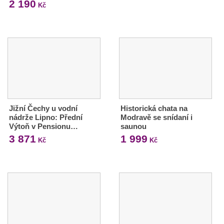
2 190
Kč
Jižní Čechy u vodní
Historická chata na
nádrže Lipno: Přední
Modravě se snídaní i
Výtoň v Pensionu…
saunou
3 871
1 999
Kč
Kč