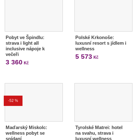
Pobyt ve Špindlu:
Polské Krkonoše:
strava i light all
luxusní resort s jídlem i
inclusive nápoje k
wellness
večeři
5 573
Kč
3 360
Kč
-52 %
Maďarský Miskolc:
Tyrolské Matrei: hotel
wellness pobyt se
na svahu, strava i
snídaní
luxusní wellness