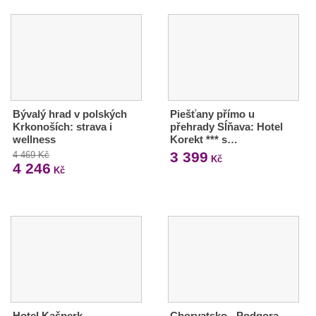
Bývalý hrad v polských
Piešťany přímo u
Krkonoších: strava i
přehrady Sĺňava: Hotel
wellness
Korekt *** s…
3 399
4 469 Kč
Kč
4 246
Kč
Hotel Kašperk -
Chorvatsko - Podgora