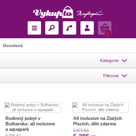
Košík
0
Dovolená
Kategorie
Filtrovat
Rodinný pobyt v
All inclusive na Zlatých
Bulharsku: all inclusive
Píscích, děti zdarma
a aquapark
5 871 Kč
8 006 Kč