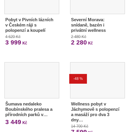
Pobyt v Pivních lázních
Severní Morava:
v Českém ráji s
snídaně, bazén i
polopenzí a koupelí
privátní wellness
4 620 Kč
2 480 Kč
3 999
2 280
Kč
Kč
-48 %
Šumava nedaleko
Wellness pobyt v
Boubínského pralesa a
Jáchymově s polopenzí
přírodních parků v…
a masáží pro dva 3
dny…
3 449
Kč
14 700 Kč
7 599