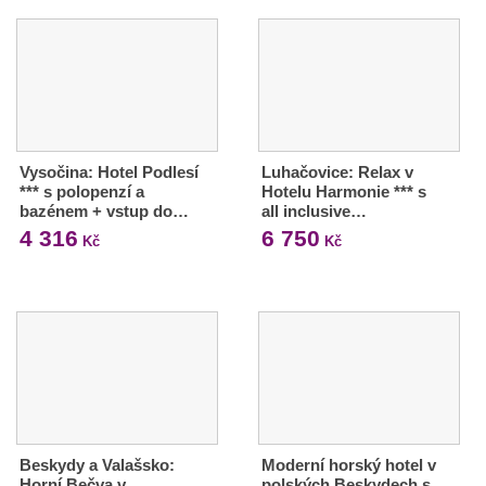
Vysočina: Hotel Podlesí
Luhačovice: Relax v
*** s polopenzí a
Hotelu Harmonie *** s
bazénem + vstup do…
all inclusive…
4 316
6 750
Kč
Kč
Beskydy a Valašsko:
Moderní horský hotel v
Horní Bečva v
polských Beskydech s