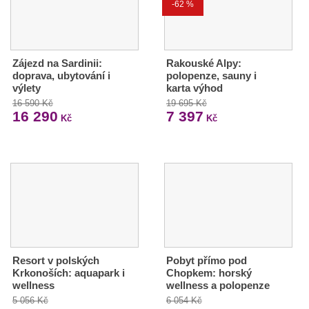
-62 %
Zájezd na Sardinii:
Rakouské Alpy:
doprava, ubytování i
polopenze, sauny i
výlety
karta výhod
16 590 Kč
19 695 Kč
16 290
7 397
Kč
Kč
Resort v polských
Pobyt přímo pod
Krkonoších: aquapark i
Chopkem: horský
wellness
wellness a polopenze
5 056 Kč
6 054 Kč