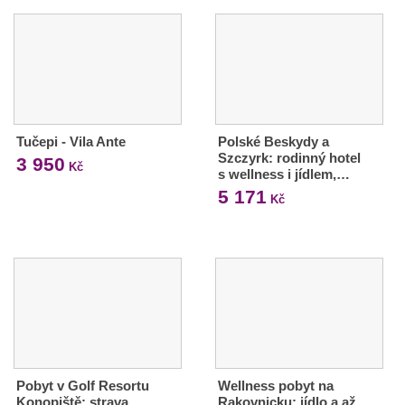
Tučepi - Vila Ante
Polské Beskydy a
Szczyrk: rodinný hotel
3 950
Kč
s wellness i jídlem,…
5 171
Kč
Pobyt v Golf Resortu
Wellness pobyt na
Konopiště: strava,
Rakovnicku: jídlo a až