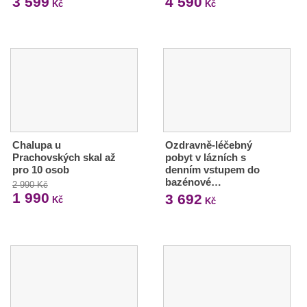
3 599
4 590
Kč
Kč
Chalupa u
Ozdravně-léčebný
Prachovských skal až
pobyt v lázních s
pro 10 osob
denním vstupem do
bazénové…
2 990 Kč
1 990
3 692
Kč
Kč