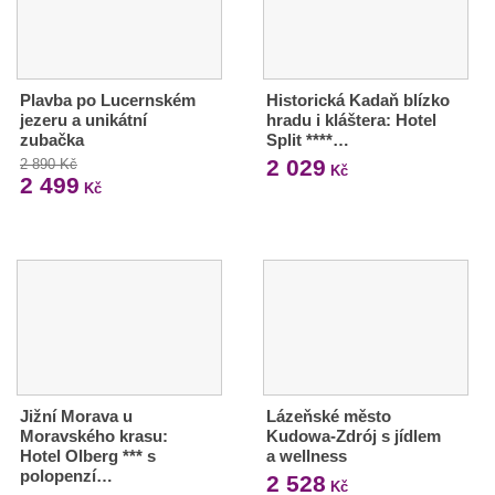
Plavba po Lucernském
Historická Kadaň blízko
jezeru a unikátní
hradu i kláštera: Hotel
zubačka
Split ****…
2 029
2 890 Kč
Kč
2 499
Kč
Jižní Morava u
Lázeňské město
Moravského krasu:
Kudowa-Zdrój s jídlem
Hotel Olberg *** s
a wellness
polopenzí…
2 528
Kč