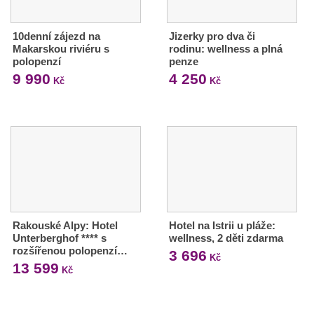
10denní zájezd na
Jizerky pro dva či
Makarskou riviéru s
rodinu: wellness a plná
polopenzí
penze
9 990
4 250
Kč
Kč
Rakouské Alpy: Hotel
Hotel na Istrii u pláže:
Unterberghof **** s
wellness, 2 děti zdarma
rozšířenou polopenzí…
3 696
Kč
13 599
Kč