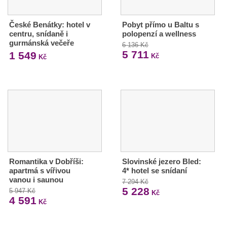
České Benátky: hotel v
Pobyt přímo u Baltu s
centru, snídaně i
polopenzí a wellness
gurmánská večeře
6 136 Kč
5 711
1 549
Kč
Kč
Romantika v Dobříši:
Slovinské jezero Bled:
apartmá s vířivou
4* hotel se snídaní
vanou i saunou
7 294 Kč
5 228
5 947 Kč
Kč
4 591
Kč