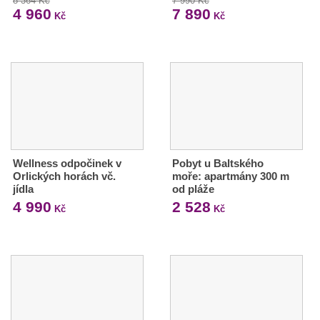
8 364 Kč
7 990 Kč
4 960
7 890
Kč
Kč
Wellness odpočinek v
Pobyt u Baltského
Orlických horách vč.
moře: apartmány 300 m
jídla
od pláže
4 990
2 528
Kč
Kč