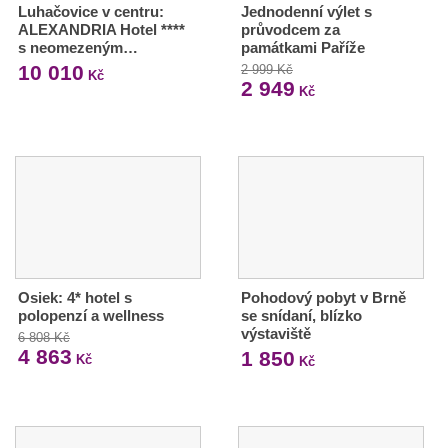
Luhačovice v centru:
Jednodenní výlet s
ALEXANDRIA Hotel ****
průvodcem za
s neomezeným…
památkami Paříže
10 010
2 999 Kč
Kč
2 949
Kč
Osiek: 4* hotel s
Pohodový pobyt v Brně
polopenzí a wellness
se snídaní, blízko
výstaviště
6 808 Kč
4 863
1 850
Kč
Kč