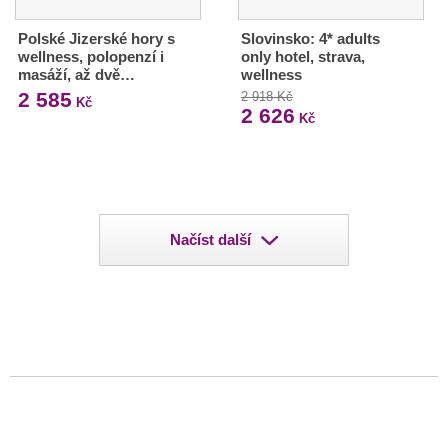
Polské Jizerské hory s
Slovinsko: 4* adults
wellness, polopenzí i
only hotel, strava,
masáží, až dvě…
wellness
2 585
2 918 Kč
Kč
2 626
Kč
Načíst další