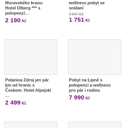
Moravského krasu:
wellness pobyt se
Hotel Olberg *** s
snídaní
polopenzí…
3 647 Kč
1 751
2 190
Kč
Kč
Polanica Zdroj jen pár
Pobyt na Lipně s
km od hranic s
polopenzí a wellness
Českem: Hotel Alpejski
pro pár i rodinu
…
7 990
Kč
2 499
Kč