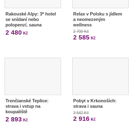
Rakouské Alpy: 3* hotel
Relax v Polsku s jídlem
se snídaní nebo
a neomezeným
polopenzí, sauna
wellness
2 480
2 700 Kč
Kč
2 585
Kč
Trenčianské Teplice:
Pobyt v Krkonoších:
strava i vstup na
strava i sauna
koupaliště
3 542 Kč
2 916
2 893
Kč
Kč