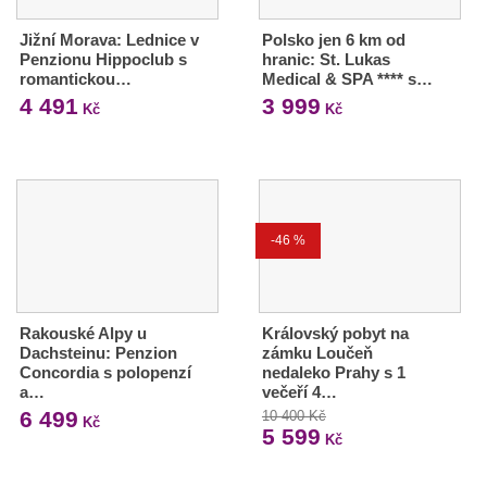
Jižní Morava: Lednice v
Polsko jen 6 km od
Penzionu Hippoclub s
hranic: St. Lukas
romantickou…
Medical & SPA **** s…
4 491
3 999
Kč
Kč
-46 %
Rakouské Alpy u
Královský pobyt na
Dachsteinu: Penzion
zámku Loučeň
Concordia s polopenzí
nedaleko Prahy s 1
a…
večeří 4…
6 499
10 400 Kč
Kč
5 599
Kč