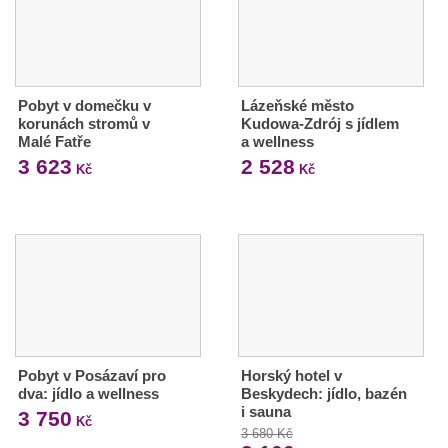
Pobyt v domečku v
Lázeňské město
korunách stromů v
Kudowa-Zdrój s jídlem
Malé Fatře
a wellness
3 623
2 528
Kč
Kč
Pobyt v Posázaví pro
Horský hotel v
dva: jídlo a wellness
Beskydech: jídlo, bazén
i sauna
3 750
Kč
3 680 Kč