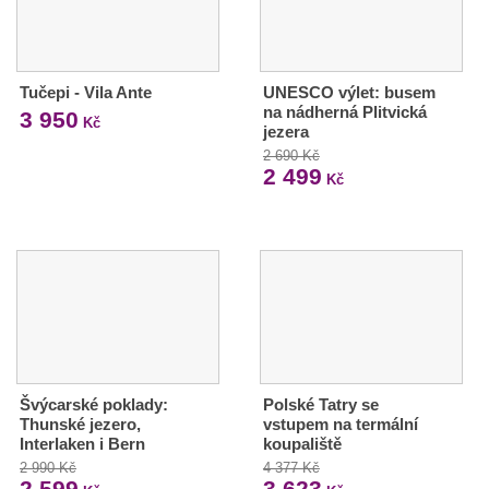
Tučepi - Vila Ante
UNESCO výlet: busem
na nádherná Plitvická
3 950
Kč
jezera
2 690 Kč
2 499
Kč
Švýcarské poklady:
Polské Tatry se
Thunské jezero,
vstupem na termální
Interlaken i Bern
koupaliště
2 990 Kč
4 377 Kč
2 599
3 623