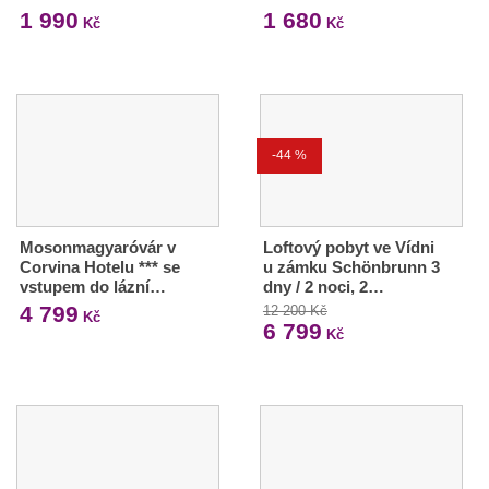
1 990
1 680
Kč
Kč
-44 %
Mosonmagyaróvár v
Loftový pobyt ve Vídni
Corvina Hotelu *** se
u zámku Schönbrunn 3
vstupem do lázní…
dny / 2 noci, 2…
4 799
12 200 Kč
Kč
6 799
Kč