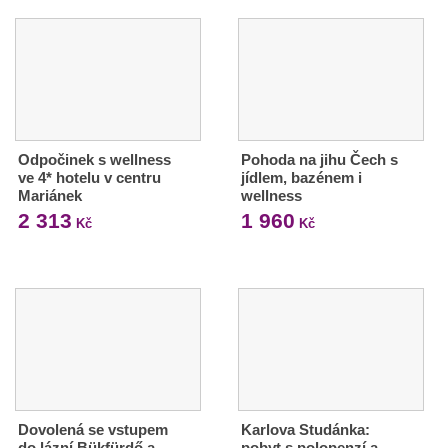
Odpočinek s wellness
Pohoda na jihu Čech s
ve 4* hotelu v centru
jídlem, bazénem i
Mariánek
wellness
2 313
1 960
Kč
Kč
Dovolená se vstupem
Karlova Studánka:
do lázní Bükfürdő a
pobyt s polopenzí a