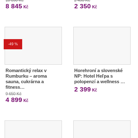
18 090 Kč
2 490 Kč
8 845
2 350
Kč
Kč
-49 %
Romantický relax v
Horehroní a slovenské
Rumburku – aroma
NP: Hotel Heľpa s
sauna, cukrárna a
polopenzí a wellness …
fitness…
2 399
Kč
9 650 Kč
4 899
Kč