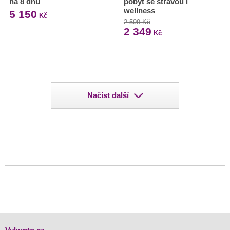
na 8 dnů
pobyt se stravou i
wellness
5 150
Kč
2 599 Kč
2 349
Kč
Načíst další