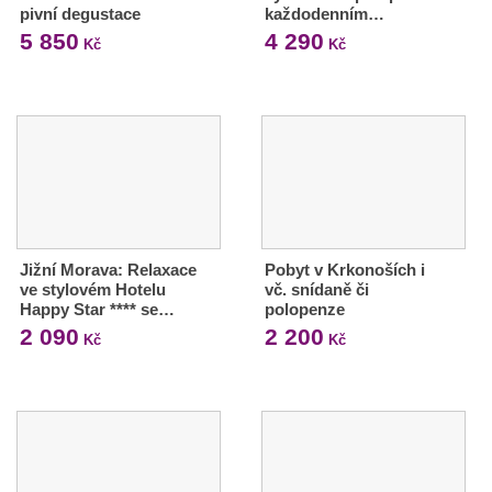
pivní degustace
každodenním…
5 850
4 290
Kč
Kč
Jižní Morava: Relaxace
Pobyt v Krkonoších i
ve stylovém Hotelu
vč. snídaně či
Happy Star **** se…
polopenze
2 090
2 200
Kč
Kč