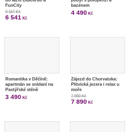
FunCity
bazénem
4 490
9 167 Kč
Kč
6 541
Kč
Romantika v Děčíně:
Zájezd do Chorvatska:
apartmán se snídaní na
Plitvická jezera i relax u
Pastýřské stěně
moře
3 490
7 990 Kč
Kč
7 890
Kč