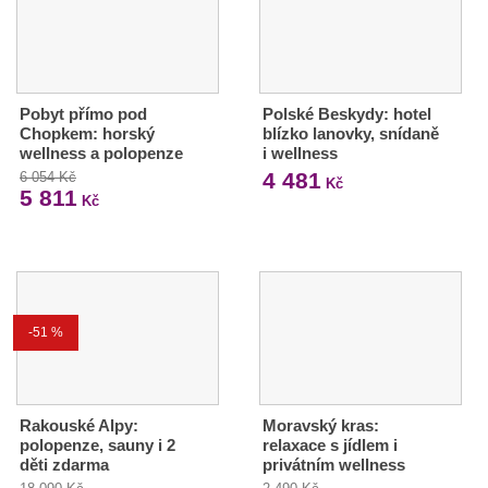
Pobyt přímo pod
Polské Beskydy: hotel
Chopkem: horský
blízko lanovky, snídaně
wellness a polopenze
i wellness
4 481
6 054 Kč
Kč
5 811
Kč
-51 %
Rakouské Alpy:
Moravský kras:
polopenze, sauny i 2
relaxace s jídlem i
děti zdarma
privátním wellness