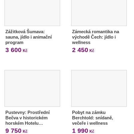
Zážitková Šumava:
Zámecká romantika na
sauna, jídlo i animační
východě Čech: jídlo i
program
wellness
3 600
2 450
Kč
Kč
Pustevny: Prostřední
Pobyt na zámku
Bečva v historickém
Berchtold: snídaně,
horském Hotelu…
večeře i wellness
9 750
1 990
Kč
Kč