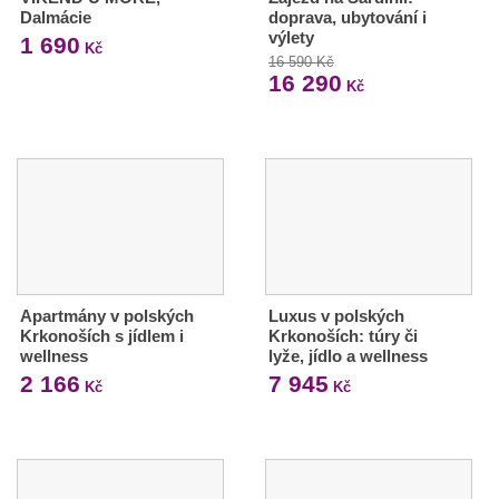
Dalmácie
doprava, ubytování i
výlety
1 690
Kč
16 590 Kč
16 290
Kč
Apartmány v polských
Luxus v polských
Krkonoších s jídlem i
Krkonoších: túry či
wellness
lyže, jídlo a wellness
2 166
7 945
Kč
Kč