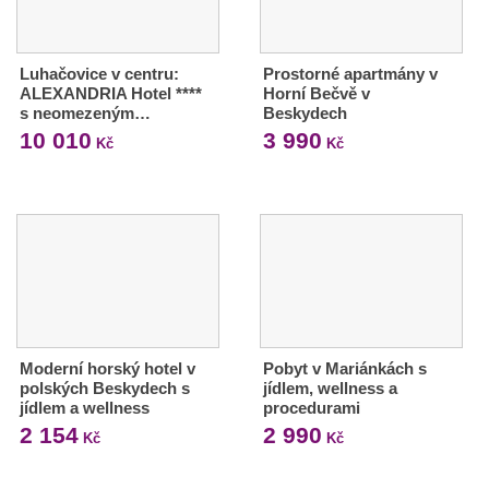
Luhačovice v centru:
Prostorné apartmány v
ALEXANDRIA Hotel ****
Horní Bečvě v
s neomezeným…
Beskydech
10 010
3 990
Kč
Kč
Moderní horský hotel v
Pobyt v Mariánkách s
polských Beskydech s
jídlem, wellness a
jídlem a wellness
procedurami
2 154
2 990
Kč
Kč