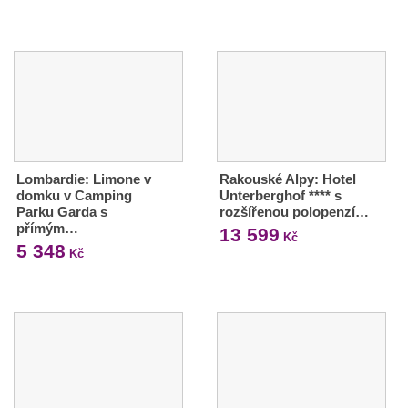
Lombardie: Limone v
Rakouské Alpy: Hotel
domku v Camping
Unterberghof **** s
Parku Garda s
rozšířenou polopenzí…
přímým…
13 599
Kč
5 348
Kč