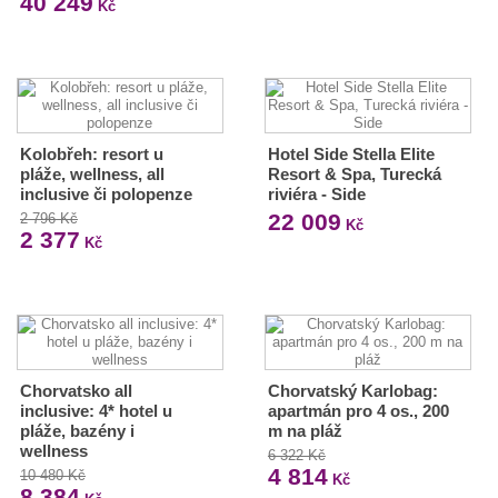
40 249
Kč
Kolobřeh: resort u
Hotel Side Stella Elite
pláže, wellness, all
Resort & Spa, Turecká
inclusive či polopenze
riviéra - Side
22 009
2 796 Kč
Kč
2 377
Kč
Chorvatsko all
Chorvatský Karlobag:
inclusive: 4* hotel u
apartmán pro 4 os., 200
pláže, bazény i
m na pláž
wellness
6 322 Kč
4 814
10 480 Kč
Kč
8 384