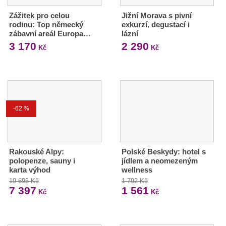
Zážitek pro celou
Jižní Morava s pivní
rodinu: Top německý
exkurzí, degustací i
zábavní areál Europa…
lázní
3 170
2 290
Kč
Kč
-62 %
Rakouské Alpy:
Polské Beskydy: hotel s
polopenze, sauny i
jídlem a neomezeným
karta výhod
wellness
19 695 Kč
1 792 Kč
7 397
1 561
Kč
Kč