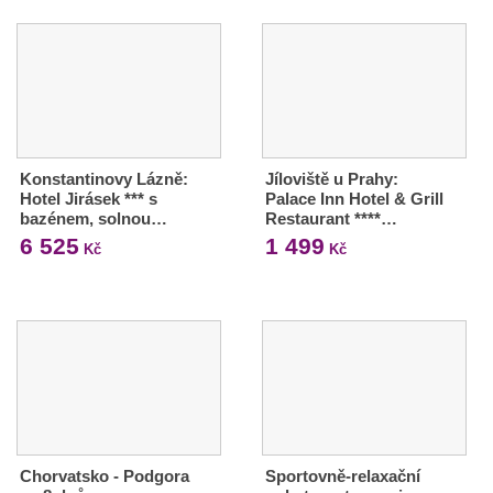
Konstantinovy Lázně:
Jíloviště u Prahy:
Hotel Jirásek *** s
Palace Inn Hotel & Grill
bazénem, solnou…
Restaurant ****…
6 525
1 499
Kč
Kč
Chorvatsko - Podgora
Sportovně-relaxační