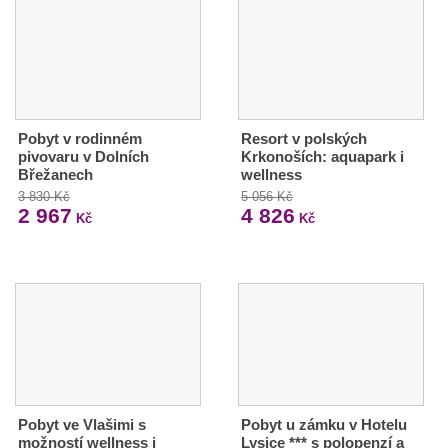
Pobyt v rodinném
Resort v polských
pivovaru v Dolních
Krkonoších: aquapark i
Břežanech
wellness
3 830 Kč
5 056 Kč
2 967
4 826
Kč
Kč
Pobyt ve Vlašimi s
Pobyt u zámku v Hotelu
možností wellness i
Lysice *** s polopenzí a