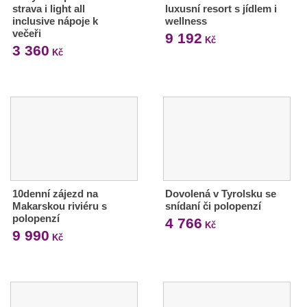
strava i light all
luxusní resort s jídlem i
inclusive nápoje k
wellness
večeři
9 192
Kč
3 360
Kč
10denní zájezd na
Dovolená v Tyrolsku se
Makarskou riviéru s
snídaní či polopenzí
polopenzí
4 766
Kč
9 990
Kč