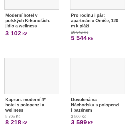
Moderní hotel v
Pro rodinu i pár:
polských Krkonoších:
apartmán u Omiše, 120
jídlo a wellness
m k pláži
3 102
10 942 Kč
Kč
5 544
Kč
Kaprun: moderní 4*
Dovolená na
hotel s polopenzí a
Náchodsku s polopenzí
wellness
i bazénem
8 705 Kč
3 800 Kč
8 218
3 599
Kč
Kč