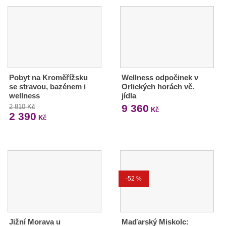
Pobyt na Kroměřížsku
Wellness odpočinek v
se stravou, bazénem i
Orlických horách vč.
wellness
jídla
9 360
2 810 Kč
Kč
2 390
Kč
-52 %
Jižní Morava u
Maďarský Miskolc: