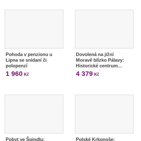
Pohoda v penzionu u
Dovolená na jižní
Lipna se snídaní či
Moravě blízko Pálavy:
polopenzí
Historické centrum…
1 960
4 379
Kč
Kč
Pobyt ve Špindlu:
Polské Krkonoše: