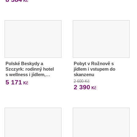
Kč
Polské Beskydy a
Pobyt v Rožnově s
Szczyrk: rodinný hotel
jídlem i vstupem do
s wellness i jídlem,…
skanzenu
5 171
2 600 Kč
Kč
2 390
Kč