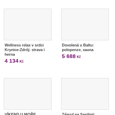
Wellness relax v srdci
Dovolená u Baltu:
Krynice-Zdrój: strava i
polopenze, sauna
herna
5 688
Kč
4 134
Kč
VÍKEND U MOŘE,
Zájezd na Sardinii: