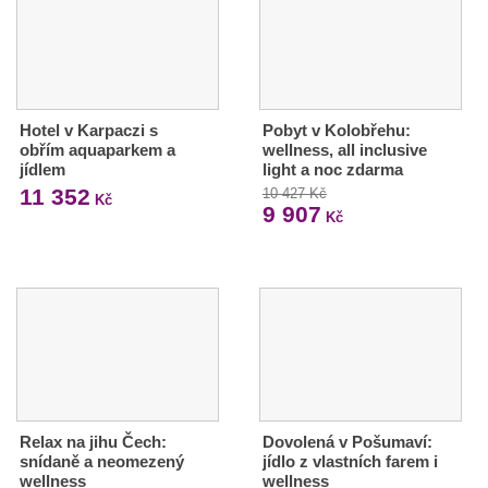
Hotel v Karpaczi s
Pobyt v Kolobřehu:
obřím aquaparkem a
wellness, all inclusive
jídlem
light a noc zdarma
11 352
10 427 Kč
Kč
9 907
Kč
Relax na jihu Čech:
Dovolená v Pošumaví:
snídaně a neomezený
jídlo z vlastních farem i
wellness
wellness