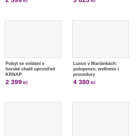
Kč
Kč
Pobyt se snídaní v
Luxus v Mariánkách:
horské chatě uprostřed
polopenze, wellness i
KRNAP
procedury
2 399
4 380
Kč
Kč