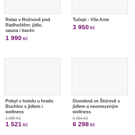
Relax v Rožnově pod
Tučepi - Vila Ante
Radhoštěm: jídlo,
3 950
Kč
sauna i bazén
1 990
Kč
Pobyt v hotelu u hradu
Dovolená ve Štúrově s
Buchlov s jídlem i
jídlem a neomezeným
wellness
wellness
1 690 Kč
6 954 Kč
1 521
6 298
Kč
Kč