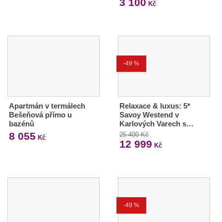
3 100
Kč
-49 %
Apartmán v termálech
Relaxace & luxus: 5*
Bešeňová přímo u
Savoy Westend v
bazénů
Karlových Varech s…
8 055
25 400 Kč
Kč
12 999
Kč
-49 %