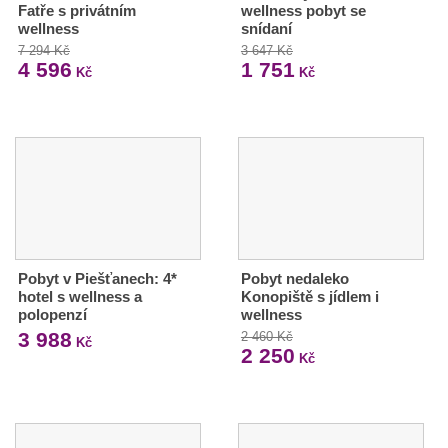
Fatře s privátním
wellness pobyt se
wellness
snídaní
7 294 Kč
3 647 Kč
4 596
1 751
Kč
Kč
Pobyt v Piešťanech: 4*
Pobyt nedaleko
hotel s wellness a
Konopiště s jídlem i
polopenzí
wellness
3 988
2 460 Kč
Kč
2 250
Kč