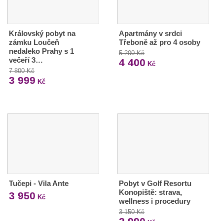
Královský pobyt na
Apartmány v srdci
zámku Loučeň
Třeboně až pro 4 osoby
nedaleko Prahy s 1
5 200 Kč
večeří 3…
4 400
Kč
7 800 Kč
3 999
Kč
Tučepi - Vila Ante
Pobyt v Golf Resortu
Konopiště: strava,
3 950
Kč
wellness i procedury
3 150 Kč