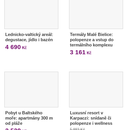
Lednicko-valtický areál:
Termály Malé Bielice:
degustace, jídlo i bazén
polopenze a vstup do
termálního komplexu
4 690
Kč
3 161
Kč
Pobyt u Baltského
Luxusní resort v
moře: apartmány 300 m
Karpaczi: snídaně či
od pláže
polopenze i wellness
5 883 Kč