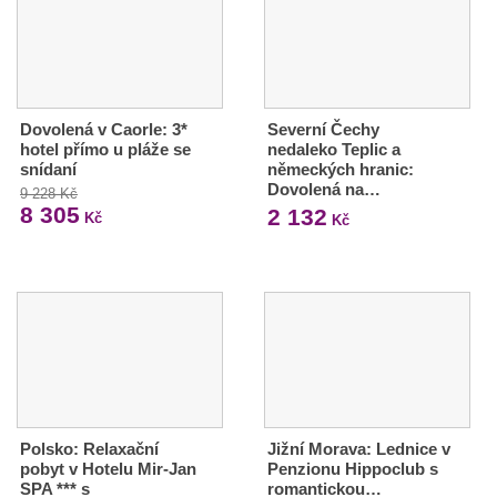
Dovolená v Caorle: 3*
Severní Čechy
hotel přímo u pláže se
nedaleko Teplic a
snídaní
německých hranic:
Dovolená na…
9 228 Kč
8 305
2 132
Kč
Kč
Polsko: Relaxační
Jižní Morava: Lednice v
pobyt v Hotelu Mir-Jan
Penzionu Hippoclub s
SPA *** s
romantickou…