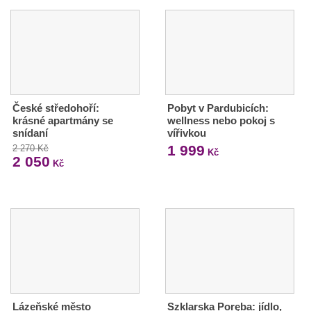
České středohoří:
Pobyt v Pardubicích:
krásné apartmány se
wellness nebo pokoj s
snídaní
vířivkou
1 999
2 270 Kč
Kč
2 050
Kč
Lázeňské město
Szklarska Poręba: jídlo,