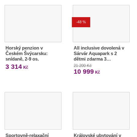
-48 %
Horský penzion v
All inclusive dovolená v
Českém Švýcarsku:
Sárvár Aquapark s 2
snídaně, 2-9 os.
dětmi zdarma 3…
3 314
21 200 Kč
Kč
10 999
Kč
Sportovně-relaxační
Královské ubytování v