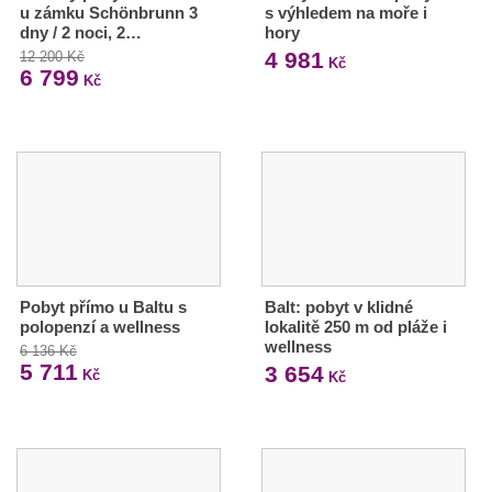
u zámku Schönbrunn 3
s výhledem na moře i
dny / 2 noci, 2…
hory
4 981
12 200 Kč
Kč
6 799
Kč
Pobyt přímo u Baltu s
Balt: pobyt v klidné
polopenzí a wellness
lokalitě 250 m od pláže i
wellness
6 136 Kč
5 711
3 654
Kč
Kč