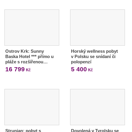
Ostrov Krk: Sunny
Horský wellness pobyt
Baska Hotel *** přímo u
v Polsku se snídaní či
pláže s rozšířenou…
polopenzí
16 799
5 400
Kč
Kč
Strunjan: pobyt s
Dovolená v Tyrolsku se