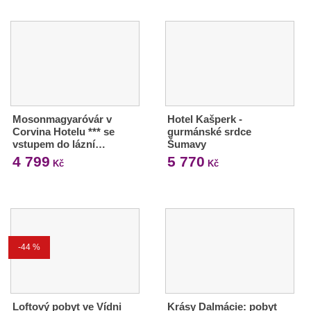
Mosonmagyaróvár v
Hotel Kašperk -
Corvina Hotelu *** se
gurmánské srdce
vstupem do lázní…
Šumavy
4 799
5 770
Kč
Kč
-44 %
Loftový pobyt ve Vídni
Krásy Dalmácie: pobyt