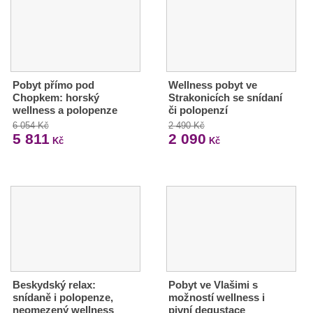
Pobyt přímo pod
Wellness pobyt ve
Chopkem: horský
Strakonicích se snídaní
wellness a polopenze
či polopenzí
6 054 Kč
2 490 Kč
5 811
2 090
Kč
Kč
Beskydský relax:
Pobyt ve Vlašimi s
snídaně i polopenze,
možností wellness i
neomezený wellness
pivní degustace