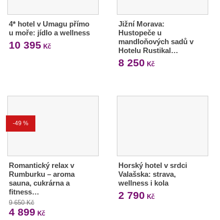
4* hotel v Umagu přímo
Jižní Morava:
u moře: jídlo a wellness
Hustopeče u
mandloňových sadů v
10 395
Kč
Hotelu Rustikal…
8 250
Kč
-49 %
Romantický relax v
Horský hotel v srdci
Rumburku – aroma
Valašska: strava,
sauna, cukrárna a
wellness i kola
fitness…
2 790
Kč
9 650 Kč
4 899
Kč