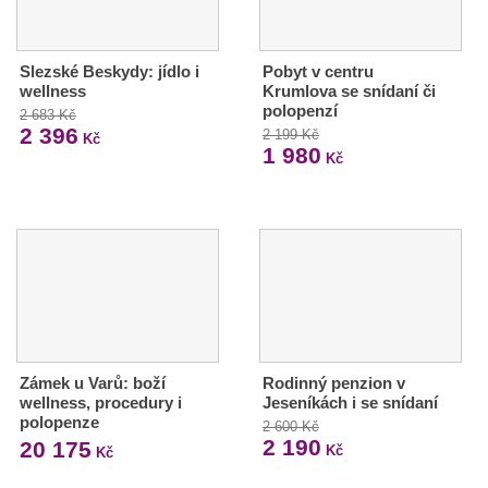
Slezské Beskydy: jídlo i
Pobyt v centru
wellness
Krumlova se snídaní či
polopenzí
2 683 Kč
2 396
2 199 Kč
Kč
1 980
Kč
Zámek u Varů: boží
Rodinný penzion v
wellness, procedury i
Jeseníkách i se snídaní
polopenze
2 600 Kč
2 190
20 175
Kč
Kč