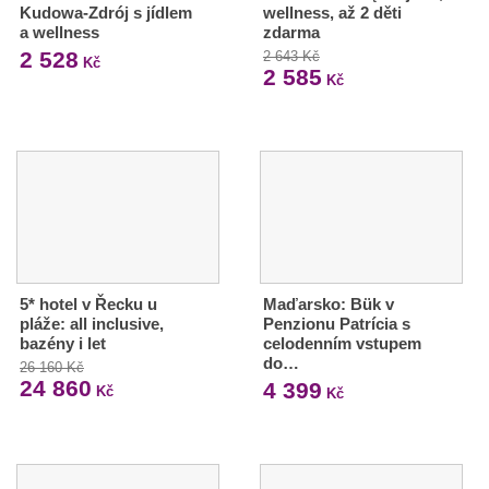
Kudowa-Zdrój s jídlem
wellness, až 2 děti
a wellness
zdarma
2 528
2 643 Kč
Kč
2 585
Kč
5* hotel v Řecku u
Maďarsko: Bük v
pláže: all inclusive,
Penzionu Patrícia s
bazény i let
celodenním vstupem
do…
26 160 Kč
24 860
4 399
Kč
Kč