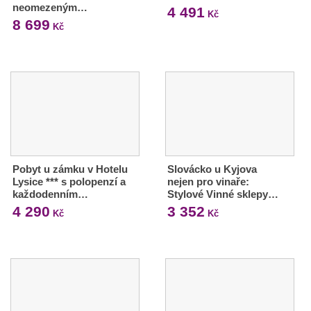
neomezeným…
4 491
Kč
8 699
Kč
Pobyt u zámku v Hotelu
Slovácko u Kyjova
Lysice *** s polopenzí a
nejen pro vinaře:
každodenním…
Stylové Vinné sklepy…
4 290
3 352
Kč
Kč