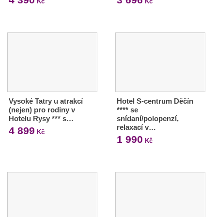
Kč
Kč
Vysoké Tatry u atrakcí
Hotel S-centrum Děčín
(nejen) pro rodiny v
**** se
Hotelu Rysy *** s…
snídaní/polopenzí,
relaxací v…
4 899
Kč
1 990
Kč