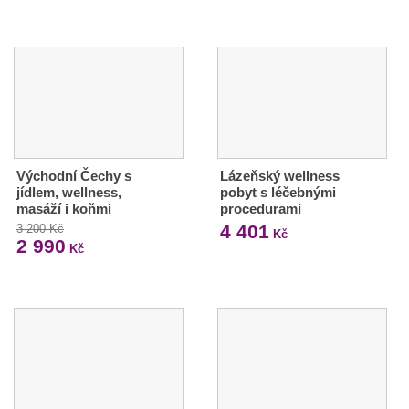
Východní Čechy s
Lázeňský wellness
jídlem, wellness,
pobyt s léčebnými
masáží i koňmi
procedurami
4 401
3 200 Kč
Kč
2 990
Kč