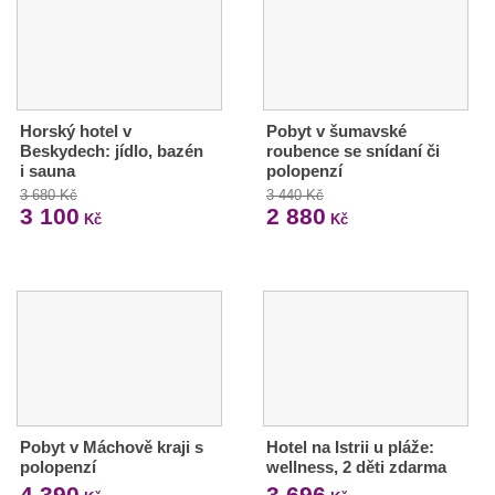
Horský hotel v
Pobyt v šumavské
Beskydech: jídlo, bazén
roubence se snídaní či
i sauna
polopenzí
3 680 Kč
3 440 Kč
3 100
2 880
Kč
Kč
Pobyt v Máchově kraji s
Hotel na Istrii u pláže:
polopenzí
wellness, 2 děti zdarma
4 390
3 696