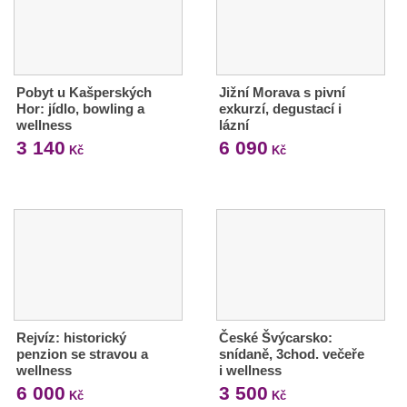
Pobyt u Kašperských
Jižní Morava s pivní
Hor: jídlo, bowling a
exkurzí, degustací i
wellness
lázní
3 140
6 090
Kč
Kč
Rejvíz: historický
České Švýcarsko:
penzion se stravou a
snídaně, 3chod. večeře
wellness
i wellness
6 000
3 500
Kč
Kč