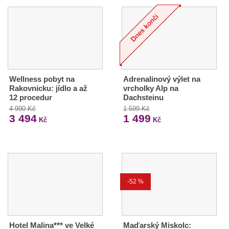
Wellness pobyt na
Adrenalinový výlet na
Rakovnicku: jídlo a až
vrcholky Alp na
12 procedur
Dachsteinu
4 990 Kč
1 599 Kč
3 494
1 499
Kč
Kč
-52 %
Hotel Malina*** ve Velké
Maďarský Miskolc: