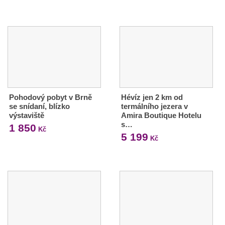
Pohodový pobyt v Brně
Hévíz jen 2 km od
se snídaní, blízko
termálního jezera v
výstaviště
Amira Boutique Hotelu
s…
1 850
Kč
5 199
Kč