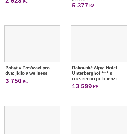
2 528
Kč
5 377
Kč
Pobyt v Posázaví pro
Rakouské Alpy: Hotel
dva: jídlo a wellness
Unterberghof **** s
rozšířenou polopenzí…
3 750
Kč
13 599
Kč