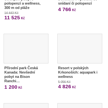
polopenzí a wellness,
snídaní či polopenzí
300 m od pláže
4 766
Kč
14 443 Kč
11 525
Kč
Přírodní park Česká
Resort v polských
Kanada: Nevšední
Krkonoších: aquapark i
pobyt na Bison
wellness
Ranchi…
5 056 Kč
4 826
1 200
Kč
Kč