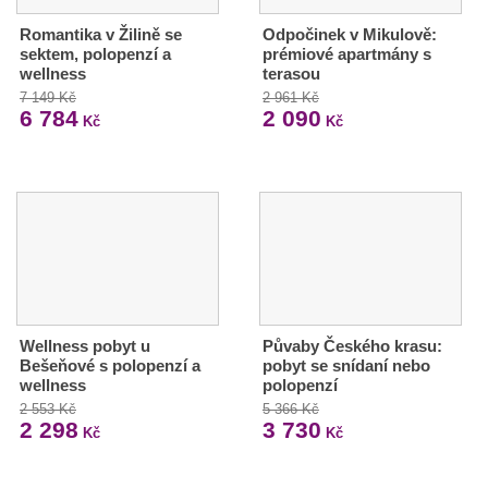
Romantika v Žilině se
Odpočinek v Mikulově:
sektem, polopenzí a
prémiové apartmány s
wellness
terasou
7 149 Kč
2 961 Kč
6 784
2 090
Kč
Kč
Wellness pobyt u
Půvaby Českého krasu:
Bešeňové s polopenzí a
pobyt se snídaní nebo
wellness
polopenzí
2 553 Kč
5 366 Kč
2 298
3 730
Kč
Kč