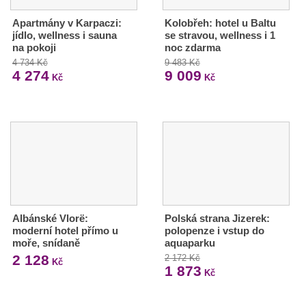
Apartmány v Karpaczi:
Kolobřeh: hotel u Baltu
jídlo, wellness i sauna
se stravou, wellness i 1
na pokoji
noc zdarma
4 734 Kč
9 483 Kč
4 274
9 009
Kč
Kč
Albánské Vlorë:
Polská strana Jizerek:
moderní hotel přímo u
polopenze i vstup do
moře, snídaně
aquaparku
2 128
2 172 Kč
Kč
1 873
Kč