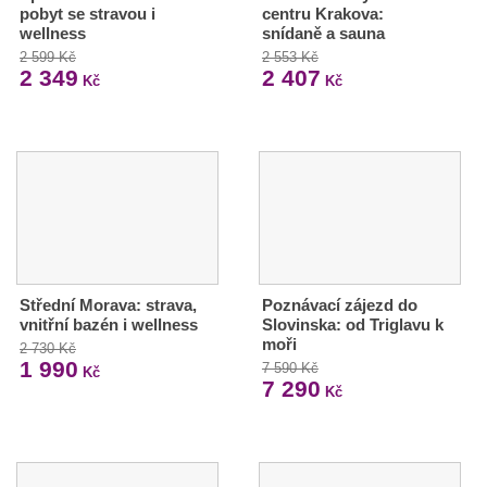
pobyt se stravou i
centru Krakova:
wellness
snídaně a sauna
2 599 Kč
2 553 Kč
2 349
2 407
Kč
Kč
Střední Morava: strava,
Poznávací zájezd do
vnitřní bazén i wellness
Slovinska: od Triglavu k
moři
2 730 Kč
1 990
7 590 Kč
Kč
7 290
Kč