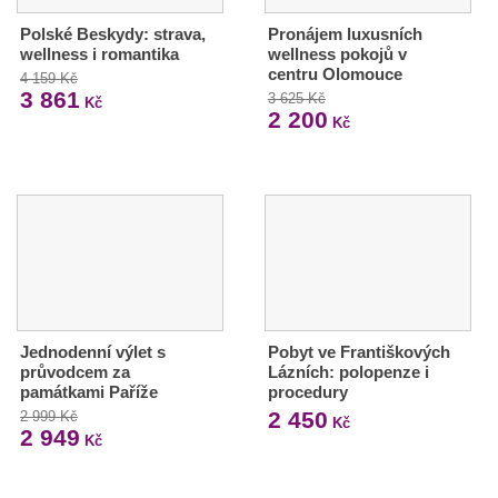
Polské Beskydy: strava,
Pronájem luxusních
wellness i romantika
wellness pokojů v
centru Olomouce
4 159 Kč
3 861
3 625 Kč
Kč
2 200
Kč
Jednodenní výlet s
Pobyt ve Františkových
průvodcem za
Lázních: polopenze i
památkami Paříže
procedury
2 450
2 999 Kč
Kč
2 949
Kč