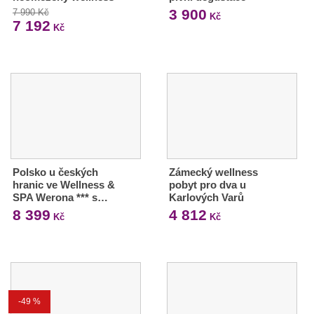
3 900
7 990 Kč
Kč
7 192
Kč
Polsko u českých
Zámecký wellness
hranic ve Wellness &
pobyt pro dva u
SPA Werona *** s…
Karlových Varů
8 399
4 812
Kč
Kč
-49 %