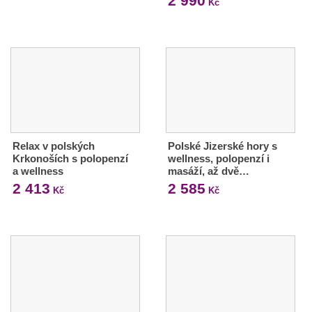
2 990
Kč
Relax v polských
Polské Jizerské hory s
Krkonoších s polopenzí
wellness, polopenzí i
a wellness
masáží, až dvě…
2 413
2 585
Kč
Kč