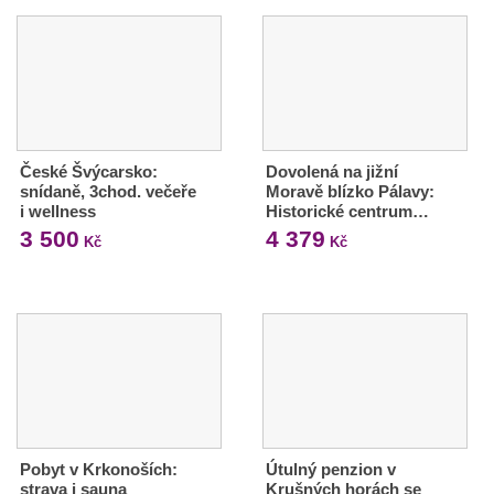
České Švýcarsko:
Dovolená na jižní
snídaně, 3chod. večeře
Moravě blízko Pálavy:
i wellness
Historické centrum…
3 500
4 379
Kč
Kč
Pobyt v Krkonoších:
Útulný penzion v
strava i sauna
Krušných horách se