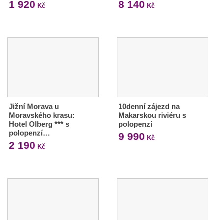
1 920
8 140
Kč
Kč
Jižní Morava u
10denní zájezd na
Moravského krasu:
Makarskou riviéru s
Hotel Olberg *** s
polopenzí
polopenzí…
9 990
Kč
2 190
Kč