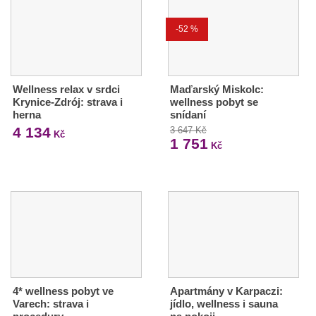
-52 %
Wellness relax v srdci
Maďarský Miskolc:
Krynice-Zdrój: strava i
wellness pobyt se
herna
snídaní
4 134
3 647 Kč
Kč
1 751
Kč
4* wellness pobyt ve
Apartmány v Karpaczi:
Varech: strava i
jídlo, wellness i sauna