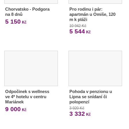
Chorvatsko - Podgora
Pro rodinu i pár:
na 8 dnů
apartmán u Omiše, 120
m k pláži
5 150
Kč
10 942 Kč
5 544
Kč
Odpočinek s wellness
Pohoda v penzionu u
ve 4* hotelu v centru
Lipna se snídaní či
Mariánek
polopenzí
9 000
3 920 Kč
Kč
3 332
Kč