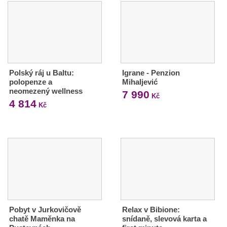
Polský ráj u Baltu:
Igrane - Penzion
polopenze a
Mihaljević
neomezený wellness
7 990
Kč
4 814
Kč
Pobyt v Jurkovičově
Relax v Bibione:
chatě Maměnka na
snídaně, slevová karta a