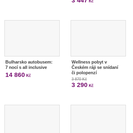
3 447
Kč
Bulharsko autobusem:
Wellness pobyt v
7 nocí s all inclusive
Českém ráji se snídaní
či polopenzí
14 860
Kč
3 870 Kč
3 290
Kč