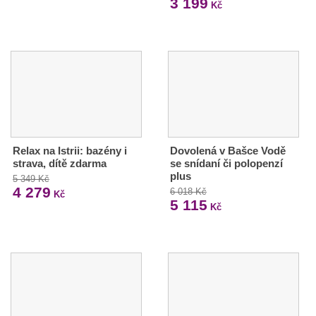
3 199
Kč
Relax na Istrii: bazény i
Dovolená v Bašce Vodě
strava, dítě zdarma
se snídaní či polopenzí
plus
5 349 Kč
4 279
6 018 Kč
Kč
5 115
Kč