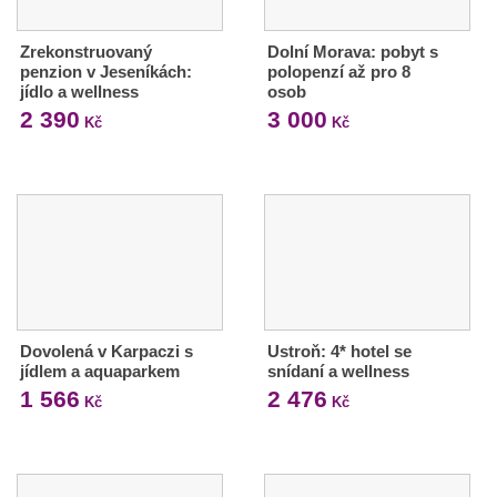
Zrekonstruovaný
Dolní Morava: pobyt s
penzion v Jeseníkách:
polopenzí až pro 8
jídlo a wellness
osob
2 390
3 000
Kč
Kč
Dovolená v Karpaczi s
Ustroň: 4* hotel se
jídlem a aquaparkem
snídaní a wellness
1 566
2 476
Kč
Kč