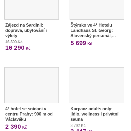
Zájezd na Sardinii:
Štýrsko ve 4* Hotelu
doprava, ubytování i
Landhaus St. Georg:
výlety
Slovenský personál,…
5 699
16 590 Kč
Kč
16 290
Kč
4* hotel se snídaní v
Karpacz adults only:
centru Prahy: 900 m od
jídlo, wellness i privátní
Václaváku
sauna
2 390
3 792 Kč
Kč