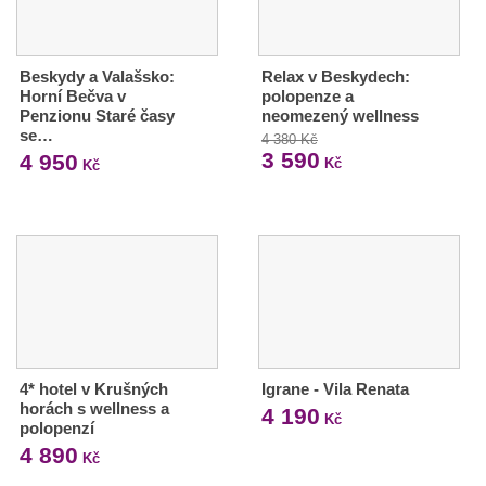
Beskydy a Valašsko:
Relax v Beskydech:
Horní Bečva v
polopenze a
Penzionu Staré časy
neomezený wellness
se…
4 380 Kč
3 590
4 950
Kč
Kč
4* hotel v Krušných
Igrane - Vila Renata
horách s wellness a
4 190
Kč
polopenzí
4 890
Kč