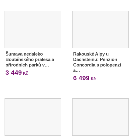
Šumava nedaleko
Rakouské Alpy u
Boubínského pralesa a
Dachsteinu: Penzion
přírodních parků v…
Concordia s polopenzí
a…
3 449
Kč
6 499
Kč