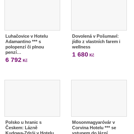
Luhačovice v Hotelu
Dovolená v Pošumaví:
Adamantino *** s
jídlo z vlastních farem i
polopenzí či plnou
wellness
penzí…
1 680
Kč
6 792
Kč
Polsko u hranic s
Mosonmagyaróvár v
Českem: Lázně
Corvina Hotelu *** se
Kudowa-Zdrój v Hotelu
vstupem do lázní…