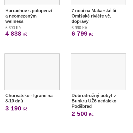
Harrachov s polopenzí
7 nocí na Makarské či
a neomezeným
Omišské riviéře vč.
wellness
dopravy
5 690 Kč
6 990 Kč
4 838
6 799
Kč
Kč
Chorvatsko - Igrane na
Dobrodružný pobyt v
8-10 dnů
Bunkru UŽ6 nedaleko
Poděbrad
3 190
Kč
2 500
Kč