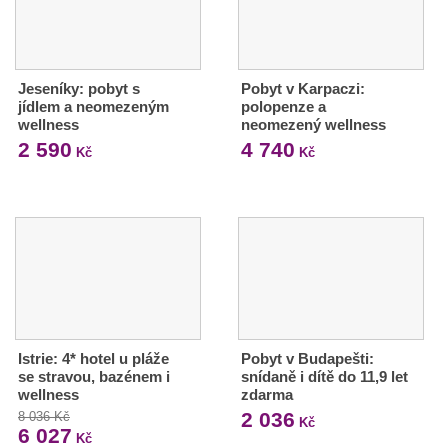
Jeseníky: pobyt s
Pobyt v Karpaczi:
jídlem a neomezeným
polopenze a
wellness
neomezený wellness
2 590
4 740
Kč
Kč
Istrie: 4* hotel u pláže
Pobyt v Budapešti:
se stravou, bazénem i
snídaně i dítě do 11,9 let
wellness
zdarma
2 036
8 036 Kč
Kč
6 027
Kč