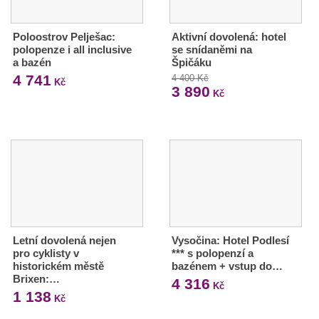
Poloostrov Pelješac:
Aktivní dovolená: hotel
polopenze i all inclusive
se snídaněmi na
a bazén
Špičáku
4 741
4 400 Kč
Kč
3 890
Kč
Letní dovolená nejen
Vysočina: Hotel Podlesí
pro cyklisty v
*** s polopenzí a
historickém městě
bazénem + vstup do…
Brixen:…
4 316
Kč
1 138
Kč