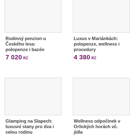
Rodinný penzion u
Luxus v Mariánkách:
Českého lesa:
polopenze, wellness i
polopenze i bazén
procedury
7 020
4 380
Kč
Kč
Glamping na Slapech:
Wellness odpočinek v
luxusní stany pro dva i
Orlických horách vč.
celou rodinu
jídla