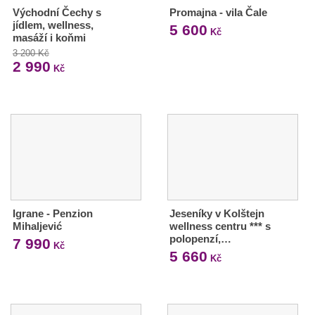
Východní Čechy s
Promajna - vila Čale
jídlem, wellness,
5 600
Kč
masáží i koňmi
3 200 Kč
2 990
Kč
Igrane - Penzion
Jeseníky v Kolštejn
Mihaljević
wellness centru *** s
polopenzí,…
7 990
Kč
5 660
Kč