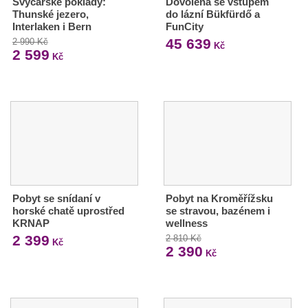
Švýcarské poklady:
Dovolená se vstupem
Thunské jezero,
do lázní Bükfürdő a
Interlaken i Bern
FunCity
45 639
2 990 Kč
Kč
2 599
Kč
Pobyt se snídaní v
Pobyt na Kroměřížsku
horské chatě uprostřed
se stravou, bazénem i
KRNAP
wellness
2 399
2 810 Kč
Kč
2 390
Kč