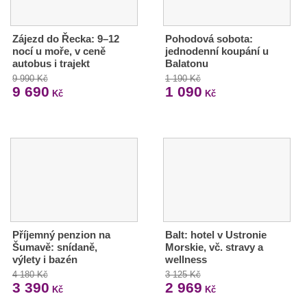
Zájezd do Řecka: 9–12
Pohodová sobota:
nocí u moře, v ceně
jednodenní koupání u
autobus i trajekt
Balatonu
9 990 Kč
1 190 Kč
9 690
1 090
Kč
Kč
Příjemný penzion na
Balt: hotel v Ustronie
Šumavě: snídaně,
Morskie, vč. stravy a
výlety i bazén
wellness
4 180 Kč
3 125 Kč
3 390
2 969
Kč
Kč