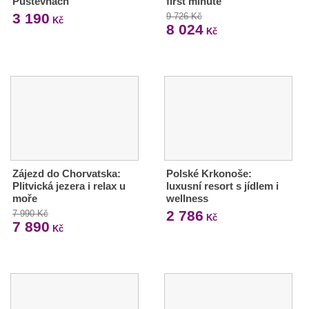
Pustevnách
first minute
3 190
9 726 Kč
Kč
8 024
Kč
Zájezd do Chorvatska:
Polské Krkonoše:
Plitvická jezera i relax u
luxusní resort s jídlem i
moře
wellness
2 786
7 990 Kč
Kč
7 890
Kč