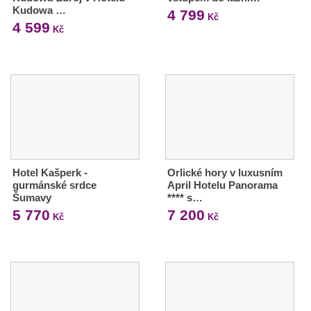
Kudowa …
4 799
Kč
4 599
Kč
Hotel Kašperk -
Orlické hory v luxusním
gurmánské srdce
April Hotelu Panorama
Šumavy
**** s…
5 770
7 200
Kč
Kč