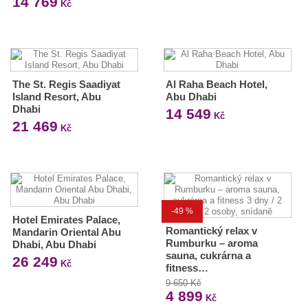
14 769
Kč
The St. Regis Saadiyat
Al Raha Beach Hotel,
Island Resort, Abu
Abu Dhabi
Dhabi
14 549
Kč
21 469
Kč
-49 %
Hotel Emirates Palace,
Romantický relax v
Mandarin Oriental Abu
Rumburku – aroma
Dhabi, Abu Dhabi
sauna, cukrárna a
26 249
Kč
fitness…
9 650 Kč
4 899
Kč