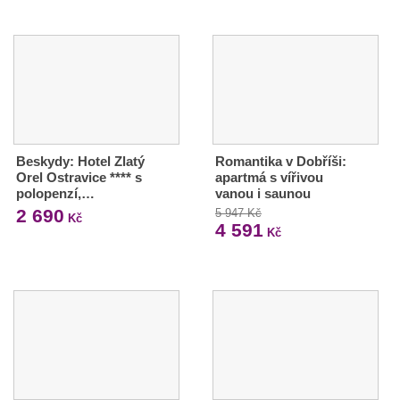
Beskydy: Hotel Zlatý
Romantika v Dobříši:
Orel Ostravice **** s
apartmá s vířivou
polopenzí,…
vanou i saunou
2 690
5 947 Kč
Kč
4 591
Kč