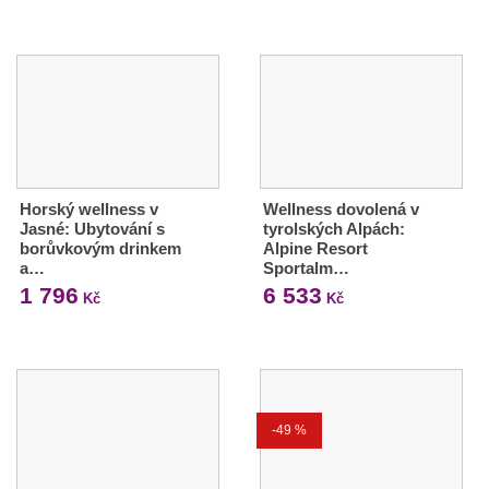
Horský wellness v
Wellness dovolená v
Jasné: Ubytování s
tyrolských Alpách:
borůvkovým drinkem
Alpine Resort
a…
Sportalm…
1 796
6 533
Kč
Kč
-49 %