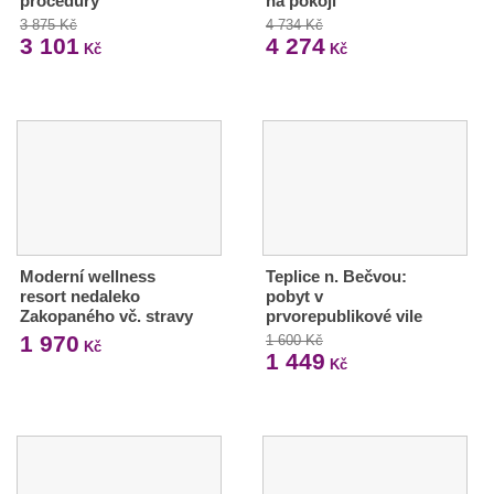
procedury
na pokoji
3 875 Kč
4 734 Kč
3 101
4 274
Kč
Kč
Moderní wellness
Teplice n. Bečvou:
resort nedaleko
pobyt v
Zakopaného vč. stravy
prvorepublikové vile
1 970
1 600 Kč
Kč
1 449
Kč