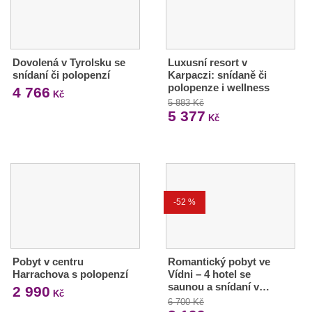
Dovolená v Tyrolsku se
Luxusní resort v
snídaní či polopenzí
Karpaczi: snídaně či
polopenze i wellness
4 766
Kč
5 883 Kč
5 377
Kč
-52 %
Pobyt v centru
Romantický pobyt ve
Harrachova s polopenzí
Vídni – 4 hotel se
saunou a snídaní v…
2 990
Kč
6 700 Kč