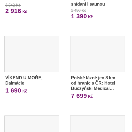
snídaní i saunou
3 542 Kč
2 916
1 490 Kč
Kč
1 390
Kč
VÍKEND U MOŘE,
Polské lázně jen 8 km
Dalmácie
od hranic s ČR: Hotel
Buczyński Medical…
1 690
Kč
7 699
Kč