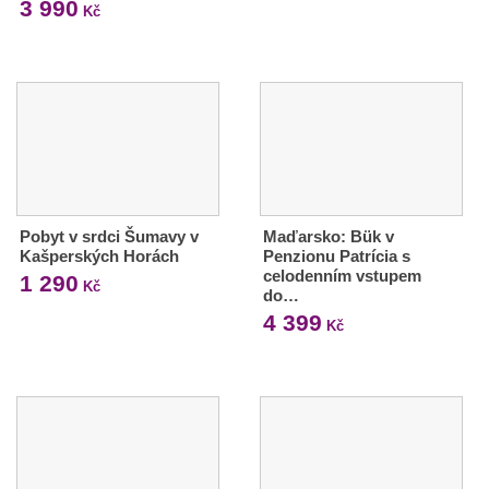
3 990
Kč
Pobyt v srdci Šumavy v
Maďarsko: Bük v
Kašperských Horách
Penzionu Patrícia s
celodenním vstupem
1 290
Kč
do…
4 399
Kč