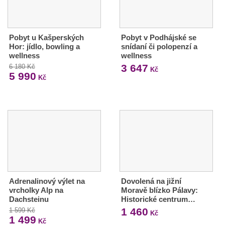
Pobyt u Kašperských
Pobyt v Podhájské se
Hor: jídlo, bowling a
snídaní či polopenzí a
wellness
wellness
3 647
6 180 Kč
Kč
5 990
Kč
Adrenalinový výlet na
Dovolená na jižní
vrcholky Alp na
Moravě blízko Pálavy:
Dachsteinu
Historické centrum…
1 460
1 599 Kč
Kč
1 499
Kč