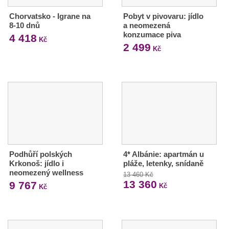
Chorvatsko - Igrane na
Pobyt v pivovaru: jídlo
8-10 dnů
a neomezená
konzumace piva
4 418
Kč
2 499
Kč
Podhůří polských
4* Albánie: apartmán u
Krkonoš: jídlo i
pláže, letenky, snídaně
neomezený wellness
13 460 Kč
13 360
9 767
Kč
Kč