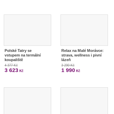
Polské Tatry se
Relax na Malé Morávce:
vstupem na termální
strava, wellness i pivní
koupaliště
lázeň
4 377 Kč
3 290 Kč
3 623
1 990
Kč
Kč