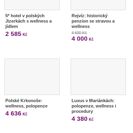
5* hotel v polských
Rejvíz: historický
Jizerkách s wellness a
penzion se stravou a
jídlem
wellness
2 585
4 600 Kč
Kč
4 000
Kč
Polské Krkonoše:
Luxus v Mariánkách:
wellness, polopenze
polopenze, wellness i
procedury
4 636
Kč
4 380
Kč