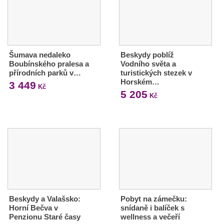
Šumava nedaleko
Beskydy poblíž
Boubínského pralesa a
Vodního světa a
přírodních parků v…
turistických stezek v
Horském…
3 449
Kč
5 205
Kč
Beskydy a Valašsko:
Pobyt na zámečku:
Horní Bečva v
snídaně i balíček s
Penzionu Staré časy
wellness a večeří