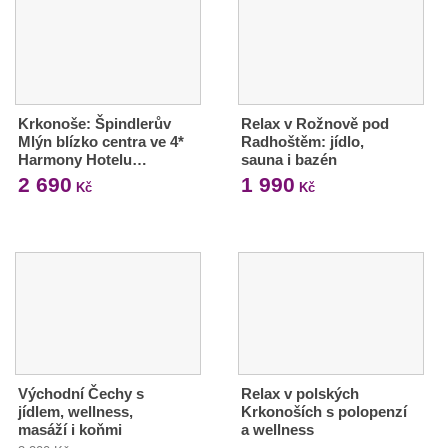
Krkonoše: Špindlerův
Relax v Rožnově pod
Mlýn blízko centra ve 4*
Radhoštěm: jídlo,
Harmony Hotelu…
sauna i bazén
2 690
1 990
Kč
Kč
Východní Čechy s
Relax v polských
jídlem, wellness,
Krkonoších s polopenzí
masáží i koňmi
a wellness