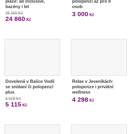
pláže: all inclusive,
polopenzí až pro 8
bazény i let
osob
3 000
26 160 Kč
Kč
24 860
Kč
Dovolená v Bašce Vodě
Relax v Jeseníkách:
se snídaní či polopenzí
polopenze i privátní
plus
wellness
4 298
6 018 Kč
Kč
5 115
Kč