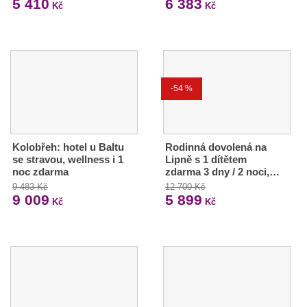
5 410
6 383
Kč
Kč
-54 %
Kolobřeh: hotel u Baltu
Rodinná dovolená na
se stravou, wellness i 1
Lipně s 1 dítětem
noc zdarma
zdarma 3 dny / 2 noci,…
9 483 Kč
12 700 Kč
9 009
5 899
Kč
Kč