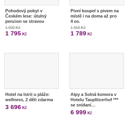
Pohodový pobyt v
Pivní koupel s pivem na
Českém lese: útulný
místě i na doma až pro
penzion se stravou
4 os.
1 920 Kč
1 910 Kč
1 795
1 789
Kč
Kč
Hotel na Istrii u pláže:
Alpy a Solná komora v
wellness, 2 děti zdarma
Hotelu Tauplitzerhof ***
se snídaní…
3 696
Kč
6 999
Kč