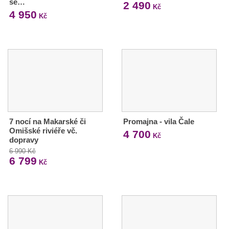
se…
2 490
Kč
4 950
Kč
7 nocí na Makarské či
Promajna - vila Čale
Omišské riviéře vč.
4 700
Kč
dopravy
6 990 Kč
6 799
Kč