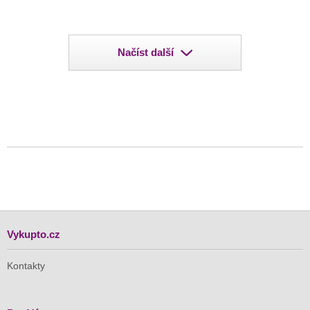
Načíst další
Vykupto.cz
Kontakty