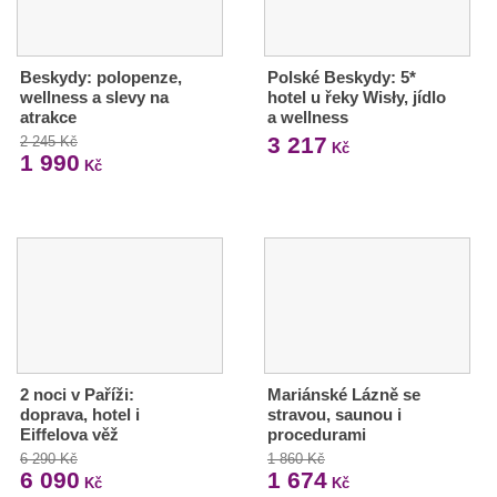
Beskydy: polopenze,
Polské Beskydy: 5*
wellness a slevy na
hotel u řeky Wisły, jídlo
atrakce
a wellness
3 217
2 245 Kč
Kč
1 990
Kč
2 noci v Paříži:
Mariánské Lázně se
doprava, hotel i
stravou, saunou i
Eiffelova věž
procedurami
6 290 Kč
1 860 Kč
6 090
1 674
Kč
Kč