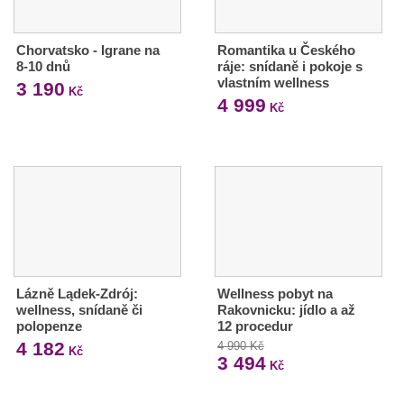
Chorvatsko - Igrane na
Romantika u Českého
8-10 dnů
ráje: snídaně i pokoje s
vlastním wellness
3 190
Kč
4 999
Kč
Lázně Lądek-Zdrój:
Wellness pobyt na
wellness, snídaně či
Rakovnicku: jídlo a až
polopenze
12 procedur
4 182
4 990 Kč
Kč
3 494
Kč