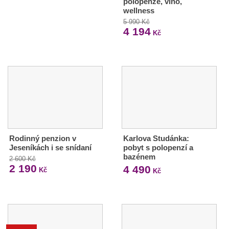
polopenze, víno,
wellness
5 990 Kč
4 194
Kč
Rodinný penzion v
Karlova Studánka:
Jeseníkách i se snídaní
pobyt s polopenzí a
bazénem
2 600 Kč
2 190
4 490
Kč
Kč