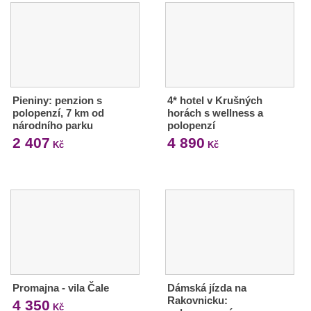
Pieniny: penzion s
4* hotel v Krušných
polopenzí, 7 km od
horách s wellness a
národního parku
polopenzí
2 407
4 890
Kč
Kč
Promajna - vila Čale
Dámská jízda na
Rakovnicku:
4 350
Kč