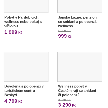
Pobyt v Pardubicích:
Janské Lázně: penzion
wellness nebo pokoj s
se snídaní a polopenzí,
vířivkou
wellness
1 999
1 200 Kč
Kč
999
Kč
Dovolená s polopenzí v
Wellness pobyt v
turistickém centru
Českém ráji se snídaní
Beskyd
či polopenzí
4 799
3 870 Kč
Kč
3 290
Kč