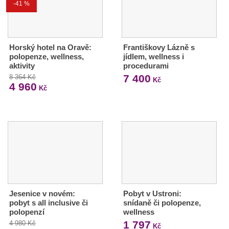
-41 %
Horský hotel na Oravě:
Františkovy Lázně s
polopenze, wellness,
jídlem, wellness i
aktivity
procedurami
7 400
8 364 Kč
Kč
4 960
Kč
Jesenice v novém:
Pobyt v Ustroni:
pobyt s all inclusive či
snídaně či polopenze,
polopenzí
wellness
1 797
4 980 Kč
Kč