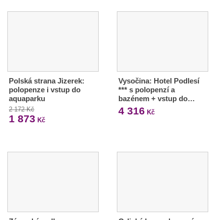
Polská strana Jizerek:
Vysočina: Hotel Podlesí
polopenze i vstup do
*** s polopenzí a
aquaparku
bazénem + vstup do…
4 316
2 172 Kč
Kč
1 873
Kč