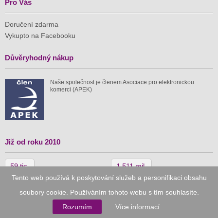
Pro Vás
Doručení zdarma
Vykupto na Facebooku
Důvěryhodný nákup
Naše společnost je členem Asociace pro elektronickou
komerci (APEK)
Již od roku 2010
59 tis.
1 511 mil.
Tento web používá k poskytování služeb a personifikaci obsahu
spuštěných nabídek
ušetřeno nákupy
soubory cookie. Používáním tohoto webu s tím souhlasíte.
Rozumím
Více informací
© 2010–2026
Vykupto.cz
, Všechna práva vyhrazena.