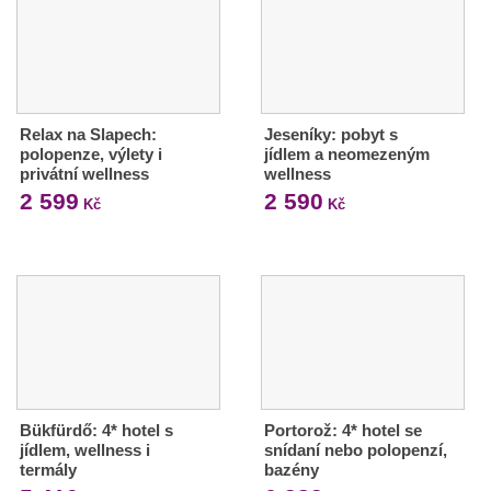
Relax na Slapech:
Jeseníky: pobyt s
polopenze, výlety i
jídlem a neomezeným
privátní wellness
wellness
2 599
2 590
Kč
Kč
Bükfürdő: 4* hotel s
Portorož: 4* hotel se
jídlem, wellness i
snídaní nebo polopenzí,
termály
bazény