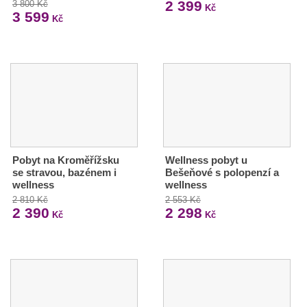
2 399
3 800 Kč
Kč
3 599
Kč
Pobyt na Kroměřížsku
Wellness pobyt u
se stravou, bazénem i
Bešeňové s polopenzí a
wellness
wellness
2 810 Kč
2 553 Kč
2 390
2 298
Kč
Kč