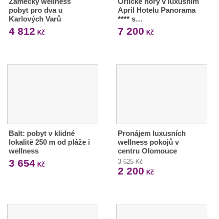
Zámecký wellness
Orlické hory v luxusním
pobyt pro dva u
April Hotelu Panorama
Karlových Varů
**** s…
4 812
7 200
Kč
Kč
Balt: pobyt v klidné
Pronájem luxusních
lokalitě 250 m od pláže i
wellness pokojů v
wellness
centru Olomouce
3 654
3 625 Kč
Kč
2 200
Kč