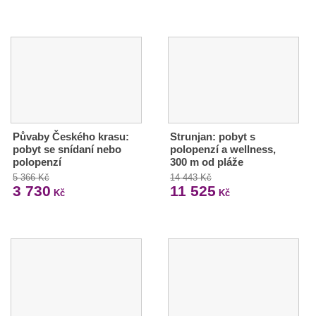
Půvaby Českého krasu:
Strunjan: pobyt s
pobyt se snídaní nebo
polopenzí a wellness,
polopenzí
300 m od pláže
5 366 Kč
14 443 Kč
3 730
11 525
Kč
Kč