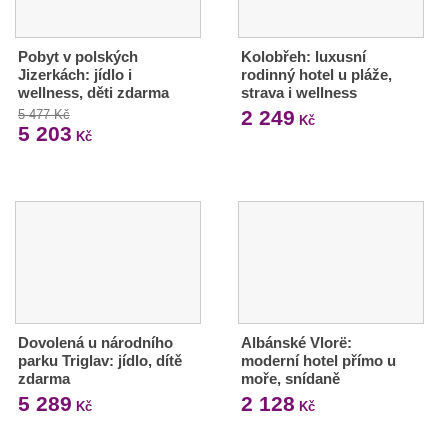
Pobyt v polských
Kolobřeh: luxusní
Jizerkách: jídlo i
rodinný hotel u pláže,
wellness, děti zdarma
strava i wellness
2 249
5 477 Kč
Kč
5 203
Kč
Dovolená u národního
Albánské Vlorë:
parku Triglav: jídlo, dítě
moderní hotel přímo u
zdarma
moře, snídaně
5 289
2 128
Kč
Kč