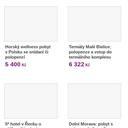
Horský wellness pobyt
Termály Malé Bielice:
v Polsku se snídaní či
polopenze a vstup do
polopenzí
termálního komplexu
5 400
6 322
Kč
Kč
5* hotel v Řecku u
Dolní Morava: pobyt s