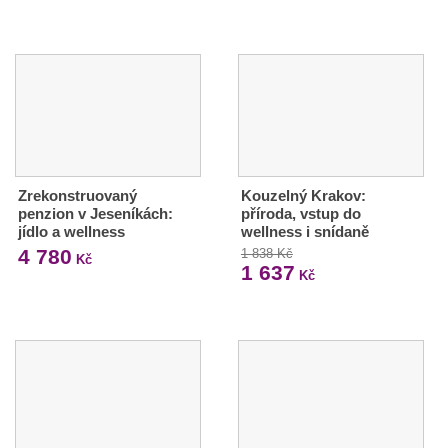
Zrekonstruovaný
Kouzelný Krakov:
penzion v Jeseníkách:
příroda, vstup do
jídlo a wellness
wellness i snídaně
4 780
1 838 Kč
Kč
1 637
Kč