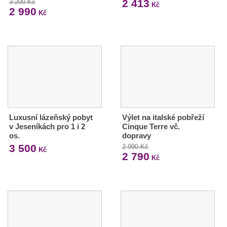
2 413
3 200 Kč
Kč
2 990
Kč
Luxusní lázeňský pobyt
Výlet na italské pobřeží
v Jeseníkách pro 1 i 2
Cinque Terre vč.
os.
dopravy
3 500
2 990 Kč
Kč
2 790
Kč