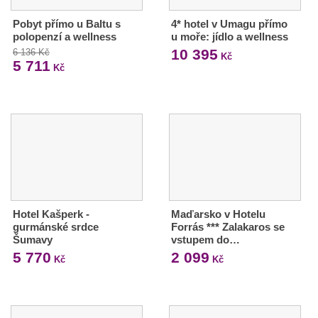
Pobyt přímo u Baltu s
4* hotel v Umagu přímo
polopenzí a wellness
u moře: jídlo a wellness
10 395
6 136 Kč
Kč
5 711
Kč
Hotel Kašperk -
Maďarsko v Hotelu
gurmánské srdce
Forrás *** Zalakaros se
Šumavy
vstupem do…
5 770
2 099
Kč
Kč