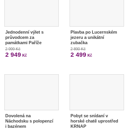
Jednodenní výlet s
Plavba po Lucernském
průvodcem za
jezeru a unikátní
památkami Paříže
zubačka
2 999 Kč
2 890 Kč
2 949
2 499
Kč
Kč
Dovolená na
Pobyt se snídaní v
Náchodsku s polopenzí
horské chatě uprostřed
i bazénem
KRNAP