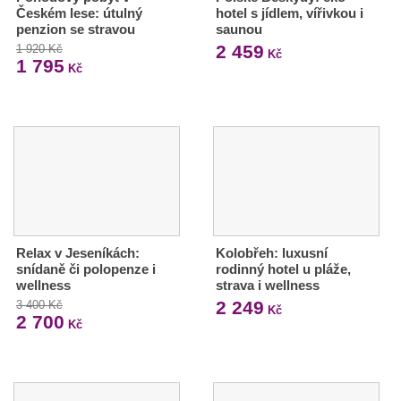
Českém lese: útulný
hotel s jídlem, vířivkou i
penzion se stravou
saunou
2 459
1 920 Kč
Kč
1 795
Kč
Relax v Jeseníkách:
Kolobřeh: luxusní
snídaně či polopenze i
rodinný hotel u pláže,
wellness
strava i wellness
2 249
3 400 Kč
Kč
2 700
Kč