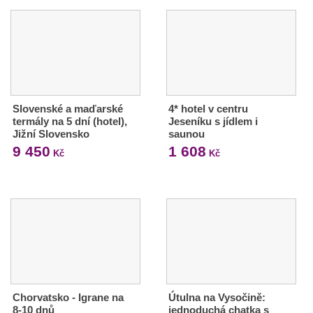
Slovenské a maďarské
4* hotel v centru
termály na 5 dní (hotel),
Jeseníku s jídlem i
Jižní Slovensko
saunou
9 450
1 608
Kč
Kč
Chorvatsko - Igrane na
Útulna na Vysočině:
8-10 dnů
jednoduchá chatka s