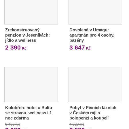
Zrekonstruovaný
Dovolená v Umagu:
penzion v Jeseníkách:
apartmán pro 4 osoby,
jídlo a wellness
bazény
2 390
3 647
Kč
Kč
Kolobřeh: hotel u Baltu
Pobyt v Pivních lázních
se stravou, wellness i 1
v Českém ráji s
noc zdarma
polopenzí a koupelí
9 483 Kč
4 620 Kč