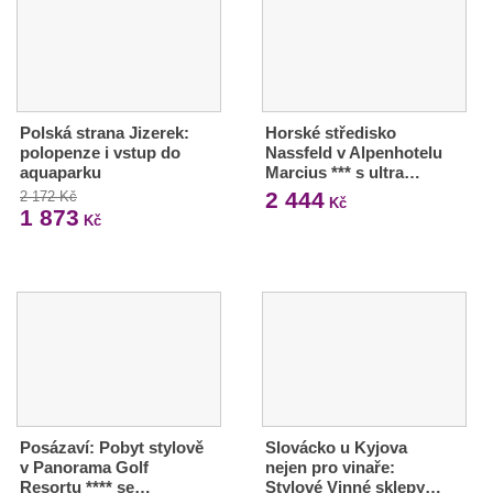
Polská strana Jizerek:
Horské středisko
polopenze i vstup do
Nassfeld v Alpenhotelu
aquaparku
Marcius *** s ultra…
2 444
2 172 Kč
Kč
1 873
Kč
Posázaví: Pobyt stylově
Slovácko u Kyjova
v Panorama Golf
nejen pro vinaře:
Resortu **** se…
Stylové Vinné sklepy…