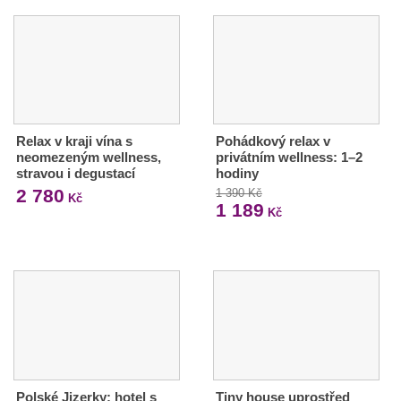
Relax v kraji vína s
Pohádkový relax v
neomezeným wellness,
privátním wellness: 1–2
stravou i degustací
hodiny
2 780
1 390 Kč
Kč
1 189
Kč
Polské Jizerky: hotel s
Tiny house uprostřed