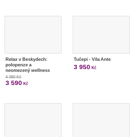
Relax v Beskydech:
Tučepi - Vila Ante
polopenze a
3 950
Kč
neomezený wellness
4 380 Kč
3 590
Kč