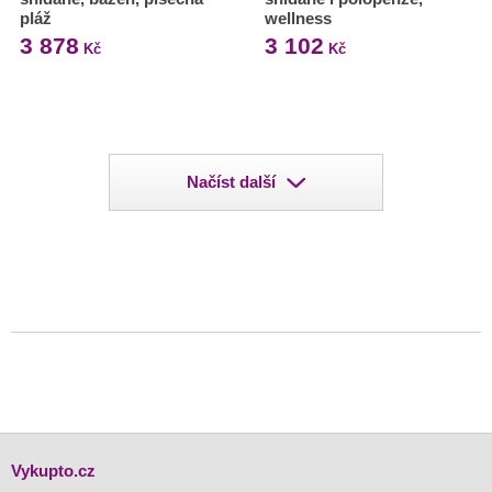
pláž
wellness
3 878
3 102
Kč
Kč
Načíst další
Vykupto.cz