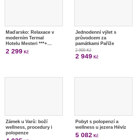
Maďarsko: Relaxace v
Jednodenní výlet s
moderním Termal
průvodcem za
Hotelu Mesteri ***+…
památkami Paříže
2 299
2 999 Kč
Kč
2 949
Kč
Zámek u Varů: boží
Pobyt s polopenzí a
wellness, procedury i
wellness u jezera Hévíz
polopenze
5 082
Kč