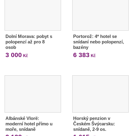
Dolní Morava: pobyt s
Portorož: 4* hotel se
polopenzí až pro 8
snídaní nebo polopenzí,
osob
bazény
3 000
6 383
Kč
Kč
Albánské Vlorë:
Horský penzion v
moderní hotel přímo u
Českém Švýcarsku:
moře, snídaně
snídaně, 2-9 os.