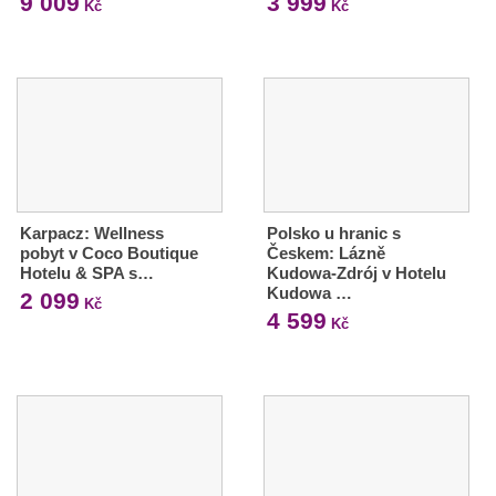
9 009
3 999
Kč
Kč
Karpacz: Wellness
Polsko u hranic s
pobyt v Coco Boutique
Českem: Lázně
Hotelu & SPA s…
Kudowa-Zdrój v Hotelu
Kudowa …
2 099
Kč
4 599
Kč