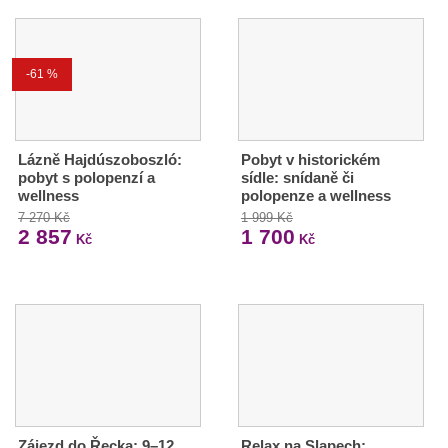
-61 %
Lázně Hajdúszoboszló:
Pobyt v historickém
pobyt s polopenzí a
sídle: snídaně či
wellness
polopenze a wellness
7 270 Kč
1 999 Kč
2 857
1 700
Kč
Kč
Zájezd do Řecka: 9–12
Relax na Slapech: