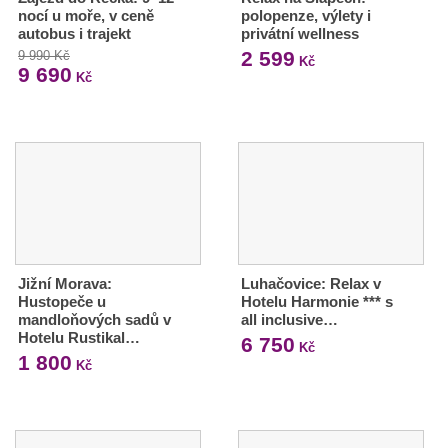
nocí u moře, v ceně
polopenze, výlety i
autobus i trajekt
privátní wellness
2 599
9 990 Kč
Kč
9 690
Kč
Jižní Morava:
Luhačovice: Relax v
Hustopeče u
Hotelu Harmonie *** s
mandloňových sadů v
all inclusive…
Hotelu Rustikal…
6 750
Kč
1 800
Kč