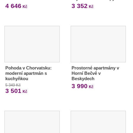
4 646
3 352
Kč
Kč
Pohoda v Chorvatsku:
Prostorné apartmány v
moderní apartmán s
Horní Bečvě v
kuchyňkou
Beskydech
3 990
5 349 Kč
Kč
3 501
Kč