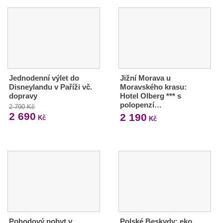
Jednodenní výlet do
Jižní Morava u
Disneylandu v Paříži vč.
Moravského krasu:
dopravy
Hotel Olberg *** s
polopenzí…
2 790 Kč
2 690
2 190
Kč
Kč
Pohodový pobyt v
Polské Beskydy: eko