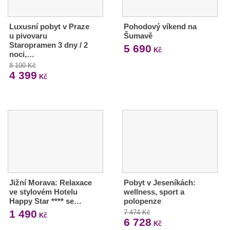
Luxusní pobyt v Praze
Pohodový víkend na
u pivovaru
Šumavě
Staropramen 3 dny / 2
5 690
Kč
noci,…
8 100 Kč
4 399
Kč
Jižní Morava: Relaxace
Pobyt v Jeseníkách:
ve stylovém Hotelu
wellness, sport a
Happy Star **** se…
polopenze
1 490
7 474 Kč
Kč
6 728
Kč