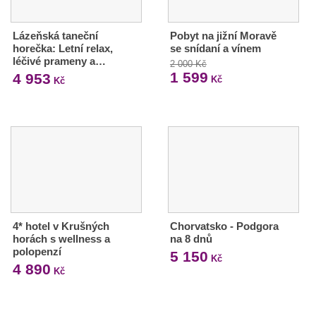
Lázeňská taneční
Pobyt na jižní Moravě
horečka: Letní relax,
se snídaní a vínem
léčivé prameny a…
2 000 Kč
1 599
4 953
Kč
Kč
4* hotel v Krušných
Chorvatsko - Podgora
horách s wellness a
na 8 dnů
polopenzí
5 150
Kč
4 890
Kč