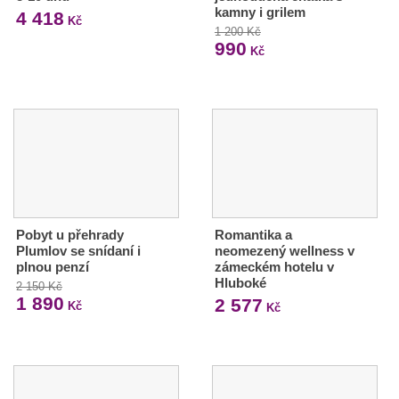
kamny i grilem
4 418
Kč
1 200 Kč
990
Kč
Pobyt u přehrady
Romantika a
Plumlov se snídaní i
neomezený wellness v
plnou penzí
zámeckém hotelu v
Hluboké
2 150 Kč
1 890
2 577
Kč
Kč