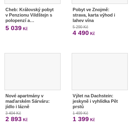
Cheb: Královský pobyt
Pobyt ve Znojmě:
v Penzionu Vildštejn s
strava, karta výhod i
polopenzí a…
lahev vína
5 039
5 290 Kč
Kč
4 490
Kč
Nové apartmány v
Výlet na Dachstein:
maďarském Sárváru:
jeskyně i vyhlídka Pět
jídlo i lázně
prstů
3 404 Kč
1 499 Kč
2 893
1 399
Kč
Kč