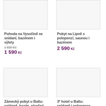
Pohoda na Vysočině se
Pobyt na Lipně s
snídaní, bazénem i
polopenzí, saunou i
výlety
bazénem
2 590
1 830 Kč
Kč
1 590
Kč
Zámecký pobyt u Baltu:
3* hotel u Baltu:
snídaně, bazén, písečná
snídaně i polopenze,