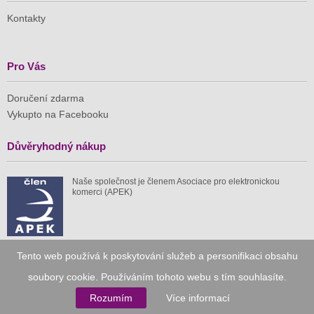
Kontakty
Pro Vás
Doručení zdarma
Vykupto na Facebooku
Důvěryhodný nákup
Naše společnost je členem Asociace pro elektronickou
komerci (APEK)
Tento web používá k poskytování služeb a personifikaci obsahu
Již od roku 2010
soubory cookie. Používáním tohoto webu s tím souhlasíte.
Rozumím
Více informací
59 tis.
1 511 mil.