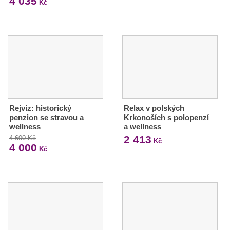
4 035
Kč
Rejvíz: historický
Relax v polských
penzion se stravou a
Krkonoších s polopenzí
wellness
a wellness
2 413
4 600 Kč
Kč
4 000
Kč