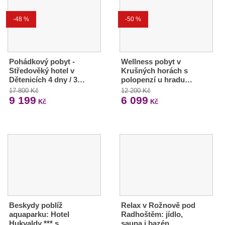
-48 %
-50 %
Pohádkový pobyt -
Wellness pobyt v
Středověký hotel v
Krušných horách s
Dětenicích 4 dny / 3…
polopenzí u hradu…
17 800 Kč
12 200 Kč
9 199
6 099
Kč
Kč
Beskydy poblíž
Relax v Rožnově pod
aquaparku: Hotel
Radhoštěm: jídlo,
Hukvaldy *** s
sauna i bazén