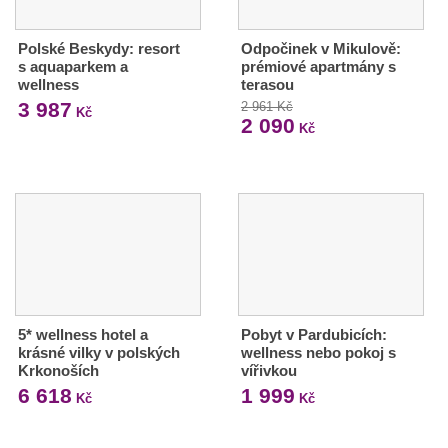
Polské Beskydy: resort
Odpočinek v Mikulově:
s aquaparkem a
prémiové apartmány s
wellness
terasou
3 987
2 961 Kč
Kč
2 090
Kč
5* wellness hotel a
Pobyt v Pardubicích:
krásné vilky v polských
wellness nebo pokoj s
Krkonoších
vířivkou
6 618
1 999
Kč
Kč