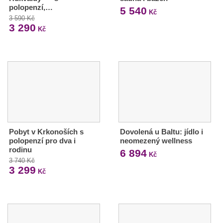
polopenzí,…
5 540
Kč
3 590 Kč
3 290
Kč
Pobyt v Krkonoších s
Dovolená u Baltu: jídlo i
polopenzí pro dva i
neomezený wellness
rodinu
6 894
Kč
3 740 Kč
3 299
Kč