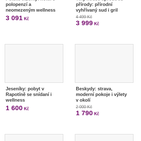
polopenzí a
přírody: přírodní
neomezeným wellness
vyhřívaný sud i gril
3 091
4 499 Kč
Kč
3 999
Kč
Jeseníky: pobyt v
Beskydy: strava,
Rapotíně se snídaní i
moderní pokoje i výlety
wellness
v okolí
1 600
2 000 Kč
Kč
1 790
Kč