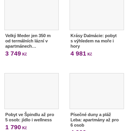
Velký Meder jen 350 m
Krásy Dalmácie: pobyt
od termálních lázní v
s výhledem na moře i
apartmánech…
hory
3 749
4 981
Kč
Kč
Pobyt ve Špindlu až pro
Písečné duny a pláž
5 osob: jídlo i wellness
Leba: apartmány až pro
6 osob
1 790
Kč