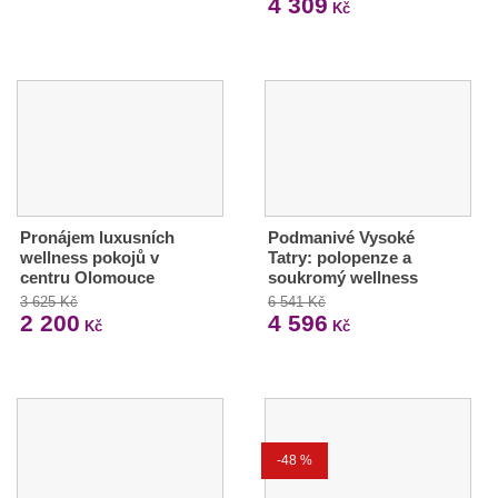
4 309
Kč
Pronájem luxusních
Podmanivé Vysoké
wellness pokojů v
Tatry: polopenze a
centru Olomouce
soukromý wellness
3 625 Kč
6 541 Kč
2 200
4 596
Kč
Kč
-48 %