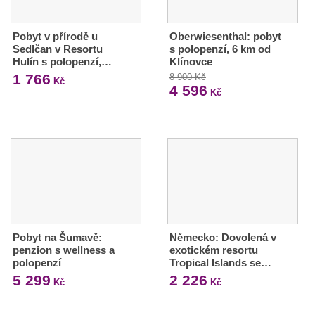
Pobyt v přírodě u
Oberwiesenthal: pobyt
Sedlčan v Resortu
s polopenzí, 6 km od
Hulín s polopenzí,…
Klínovce
1 766
8 900 Kč
Kč
4 596
Kč
Pobyt na Šumavě:
Německo: Dovolená v
penzion s wellness a
exotickém resortu
polopenzí
Tropical Islands se…
5 299
2 226
Kč
Kč