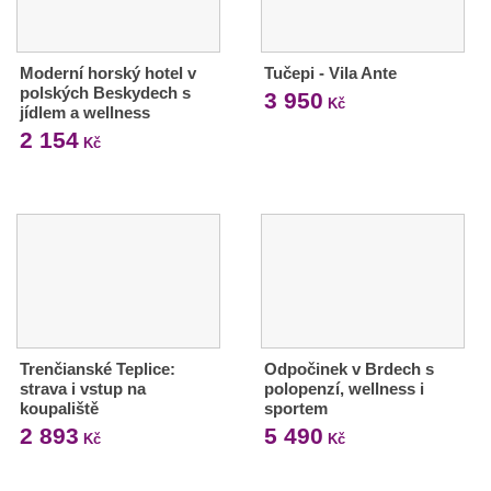
Moderní horský hotel v
Tučepi - Vila Ante
polských Beskydech s
3 950
Kč
jídlem a wellness
2 154
Kč
Trenčianské Teplice:
Odpočinek v Brdech s
strava i vstup na
polopenzí, wellness i
koupaliště
sportem
2 893
5 490
Kč
Kč