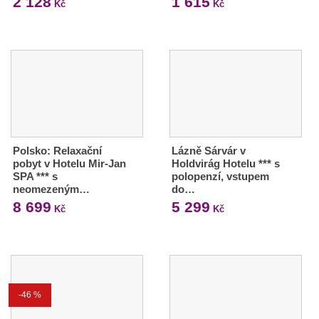
2 128
1 615
Kč
Kč
Polsko: Relaxační
Lázně Sárvár v
pobyt v Hotelu Mir-Jan
Holdvirág Hotelu *** s
SPA *** s
polopenzí, vstupem
neomezeným…
do…
8 699
5 299
Kč
Kč
-46 %