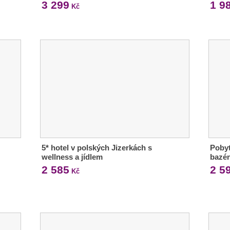
3 299
1 9
Kč
5* hotel v polských Jizerkách s
Pobyt
wellness a jídlem
bazé
2 585
2 5
Kč