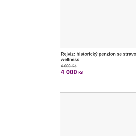
Rejvíz: historický penzion se strav
wellness
4 600 Kč
4 000
Kč