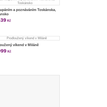
oupáním a poznáváním Toskánska,
ánsko
439
Kč
oužený víkend v Miláně
999
Kč