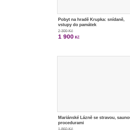
Pobyt na hradě Krupka: snídaně,
vstupy do památek
2 300 Kč
1 900
Kč
Mariánské Lázně se stravou, sauno
procedurami
1 860 Kč