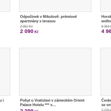
Odpočinek v Mikulově: prémiové
Horsk
apartmány s terasou
welln
2 961 Kč
8 364
2 090
4 9
Kč
u i
Pobyt u Vratislavi v zámeckém Orient
České
Palace Hotelu *** s…
se sn
2 399
2 270