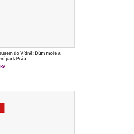
busem do Vídně: Dům moře a
ní park Prátr
Kč
%