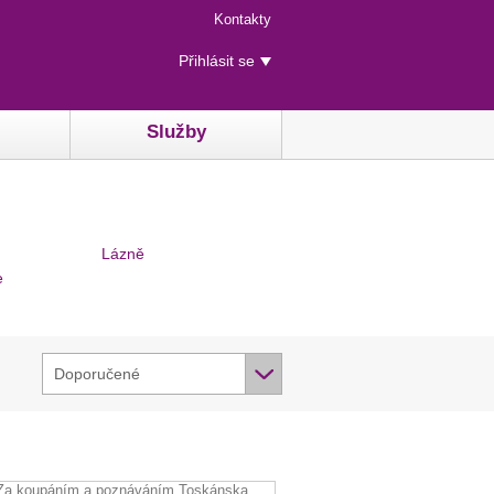
Menu
Kontakty
rychlého
Uživatelské
přístupu
Přihlásit se
menu
Služby
Lázně
e
Doporučené