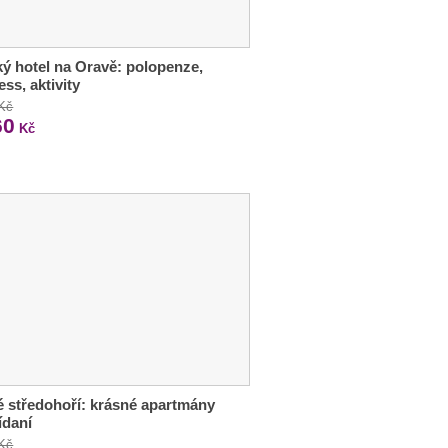
ý hotel na Oravě: polopenze,
ess, aktivity
 Kč
60
Kč
 středohoří: krásné apartmány
ídaní
 Kč