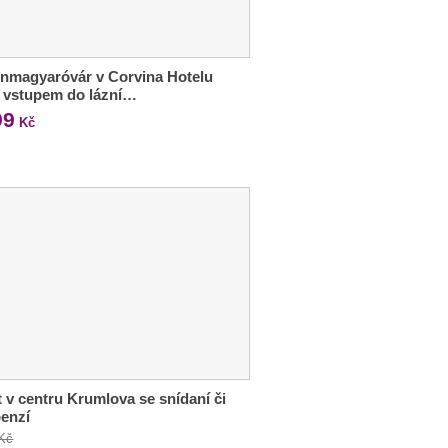
nmagyaróvár v Corvina Hotelu
e vstupem do lázní…
99
Kč
 v centru Krumlova se snídaní či
enzí
 Kč