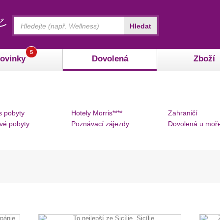
Vyhledávání
Hledat
5
ovinky
Dovolená
Zboží
s pobyty
Hotely Morris****
Zahraničí
vé pobyty
Poznávací zájezdy
Dovolená u moř