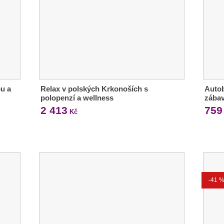
ou a
Relax v polských Krkonoších s
Auto
polopenzí a wellness
zábav
2 413
759
Kč
-41 