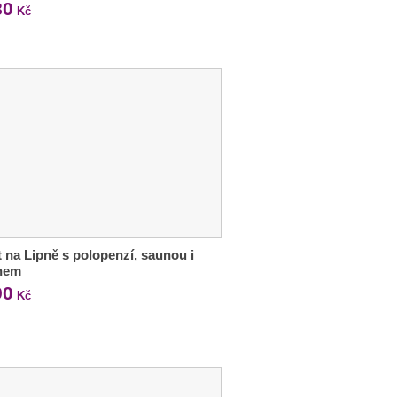
80
Kč
 na Lipně s polopenzí, saunou i
nem
90
Kč