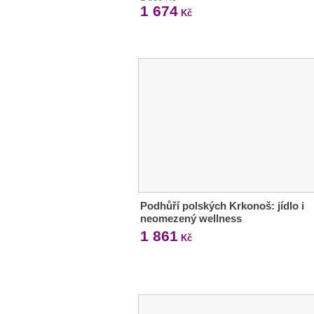
1 674
Kč
Podhůří polských Krkonoš: jídlo i
neomezený wellness
1 861
Kč