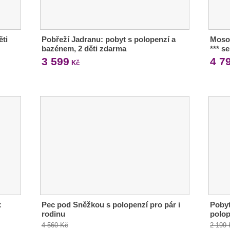
ěti
Pobřeží Jadranu: pobyt s polopenzí a
Moso
bazénem, 2 děti zdarma
*** s
3 599
4 7
Kč
:
Pec pod Sněžkou s polopenzí pro pár i
Pobyt
rodinu
polop
4 560 Kč
2 199