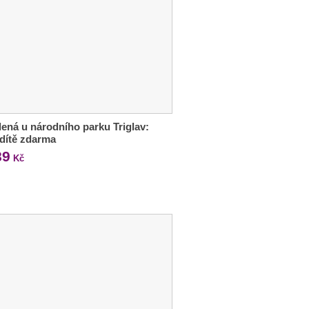
ená u národního parku Triglav:
, dítě zdarma
89
Kč