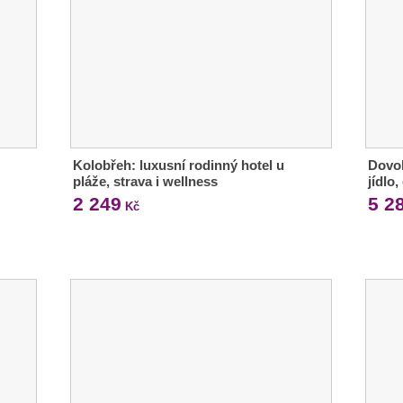
Kolobřeh: luxusní rodinný hotel u
Dovol
pláže, strava i wellness
jídlo
2 249
5 2
Kč