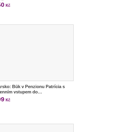
50
Kč
sko: Bük v Penzionu Patrícia s
denním vstupem do…
99
Kč