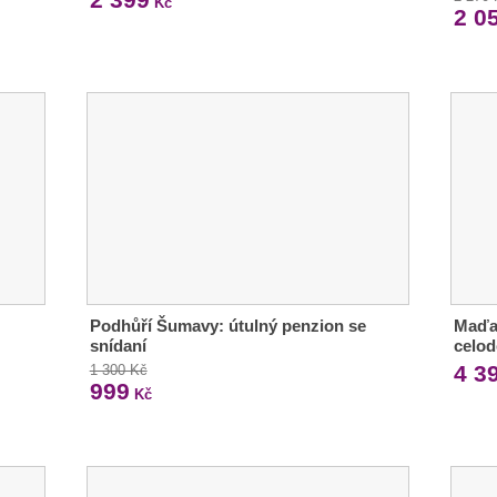
Kč
2 0
Podhůří Šumavy: útulný penzion se
Maďar
snídaní
celo
4 3
1 300 Kč
999
Kč