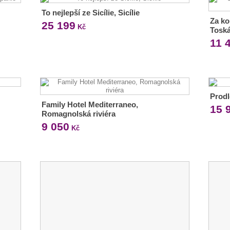
To nejlepší ze Sicílie, Sicílie
Za k
25 199
Kč
Tosk
11 
Prodl
Family Hotel Mediterraneo,
15 
Romagnolská riviéra
9 050
Kč