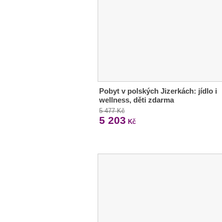
Pobyt v polských Jizerkách: jídlo i
wellness, děti zdarma
5 477 Kč
5 203
Kč