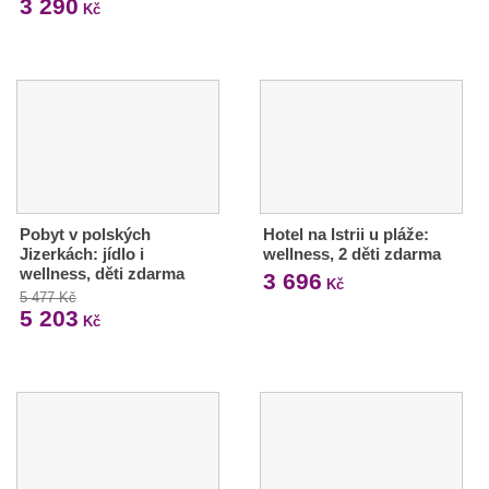
3 290
Kč
Pobyt v polských
Hotel na Istrii u pláže:
Jizerkách: jídlo i
wellness, 2 děti zdarma
wellness, děti zdarma
3 696
Kč
5 477 Kč
5 203
Kč