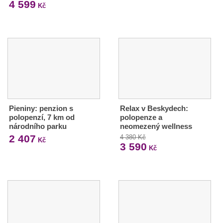
4 599
Kč
Pieniny: penzion s
Relax v Beskydech:
polopenzí, 7 km od
polopenze a
národního parku
neomezený wellness
2 407
4 380 Kč
Kč
3 590
Kč