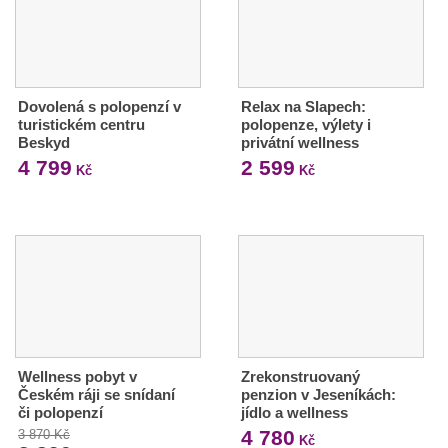
Dovolená s polopenzí v
Relax na Slapech:
turistickém centru
polopenze, výlety i
Beskyd
privátní wellness
4 799
2 599
Kč
Kč
Wellness pobyt v
Zrekonstruovaný
Českém ráji se snídaní
penzion v Jeseníkách:
či polopenzí
jídlo a wellness
4 780
3 870 Kč
Kč