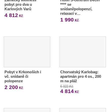
pobyt pro dva u
**** se
Karlových Varů
snídaní/polopenzí,
relaxací v…
4 812
Kč
1 990
Kč
Pobyt v Krkonoších i
Chorvatský Karlobag:
vč. snídaně či
apartmán pro 4 os., 200
polopenze
m na pláž
2 200
6 322 Kč
Kč
4 814
Kč