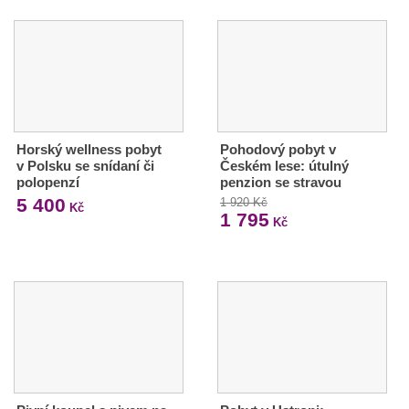
Horský wellness pobyt
Pohodový pobyt v
v Polsku se snídaní či
Českém lese: útulný
polopenzí
penzion se stravou
5 400
1 920 Kč
Kč
1 795
Kč