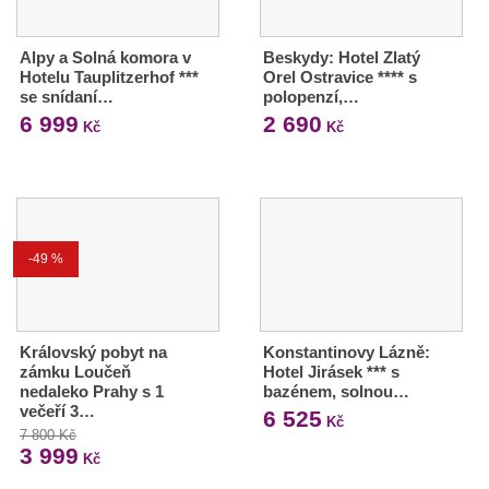
Alpy a Solná komora v
Beskydy: Hotel Zlatý
Hotelu Tauplitzerhof ***
Orel Ostravice **** s
se snídaní…
polopenzí,…
6 999
2 690
Kč
Kč
-49 %
Královský pobyt na
Konstantinovy Lázně:
zámku Loučeň
Hotel Jirásek *** s
nedaleko Prahy s 1
bazénem, solnou…
večeří 3…
6 525
Kč
7 800 Kč
3 999
Kč