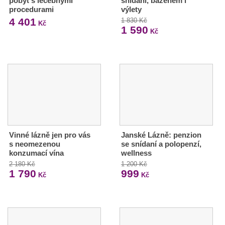
pobyt s léčebnými
snídaní, bazénem i
procedurami
výlety
4 401
1 830 Kč
Kč
1 590
Kč
Vinné lázně jen pro vás
Janské Lázně: penzion
s neomezenou
se snídaní a polopenzí,
konzumací vína
wellness
2 180 Kč
1 200 Kč
1 790
999
Kč
Kč