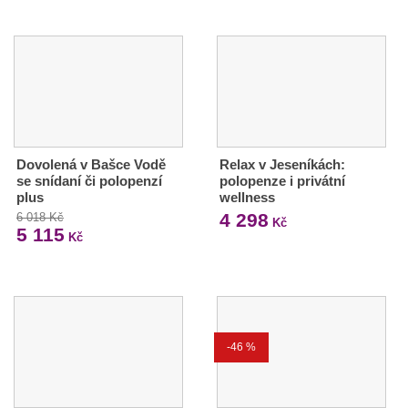
Dovolená v Bašce Vodě
Relax v Jeseníkách:
se snídaní či polopenzí
polopenze i privátní
plus
wellness
4 298
6 018 Kč
Kč
5 115
Kč
-46 %