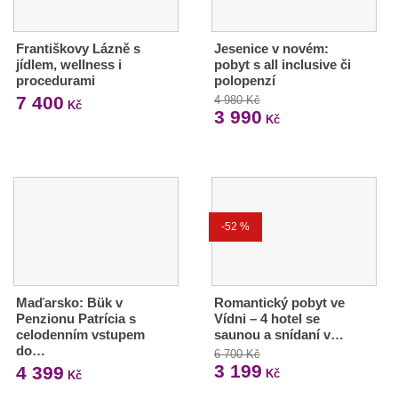
Františkovy Lázně s
Jesenice v novém:
jídlem, wellness i
pobyt s all inclusive či
procedurami
polopenzí
7 400
4 980 Kč
Kč
3 990
Kč
-52 %
Maďarsko: Bük v
Romantický pobyt ve
Penzionu Patrícia s
Vídni – 4 hotel se
celodenním vstupem
saunou a snídaní v…
do…
6 700 Kč
3 199
4 399
Kč
Kč