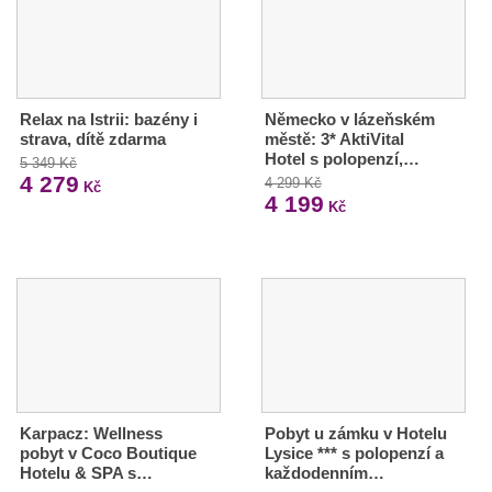
Relax na Istrii: bazény i
Německo v lázeňském
strava, dítě zdarma
městě: 3* AktiVital
Hotel s polopenzí,…
5 349 Kč
4 279
4 299 Kč
Kč
4 199
Kč
Karpacz: Wellness
Pobyt u zámku v Hotelu
pobyt v Coco Boutique
Lysice *** s polopenzí a
Hotelu & SPA s…
každodenním…