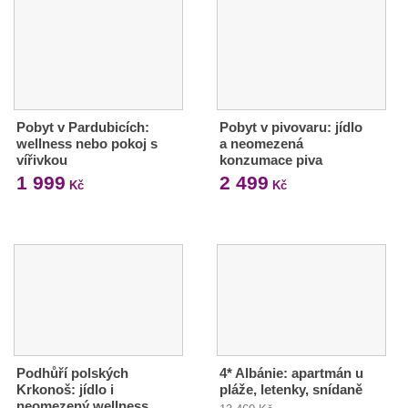
Pobyt v Pardubicích:
Pobyt v pivovaru: jídlo
wellness nebo pokoj s
a neomezená
vířivkou
konzumace piva
1 999
2 499
Kč
Kč
Podhůří polských
4* Albánie: apartmán u
Krkonoš: jídlo i
pláže, letenky, snídaně
neomezený wellness