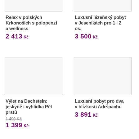
Relax v polských
Luxusní lázeňský pobyt
Krkonoších s polopenzí
v Jeseníkách pro 1 i 2
a wellness
os.
2 413
3 500
Kč
Kč
Výlet na Dachstein:
Luxusní pobyt pro dva
jeskyně i vyhlídka Pět
v blízkosti Adršpachu
prstů
3 891
Kč
1 499 Kč
1 399
Kč