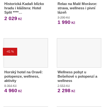
Historická Kadaň blízko
Relax na Malé Morávce:
hradu i kláštera: Hotel
strava, wellness i pivní
Split ****…
lázeň
2 029
3 290 Kč
Kč
1 990
Kč
-41 %
Horský hotel na Oravě:
Wellness pobyt u
polopenze, wellness,
Bešeňové s polopenzí a
aktivity
wellness
8 364 Kč
2 553 Kč
4 960
2 298
Kč
Kč