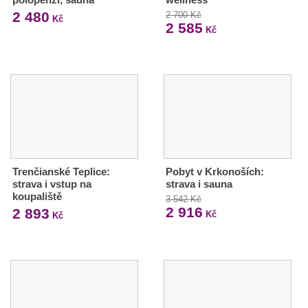
2 480
2 700 Kč
Kč
2 585
Kč
Trenčianské Teplice:
Pobyt v Krkonoších:
strava i vstup na
strava i sauna
koupaliště
3 542 Kč
2 916
2 893
Kč
Kč