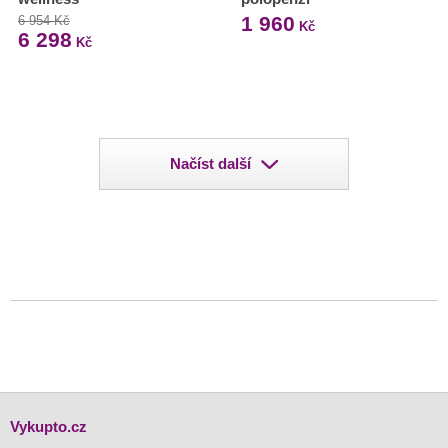
1 960
6 954 Kč
Kč
6 298
Kč
Načíst další
Vykupto.cz