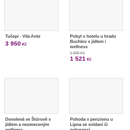
Tučepi - Vila Ante
Pobyt v hotelu u hradu
Buchlov s jídlem i
3 950
Kč
wellness
1 690 Kč
1 521
Kč
Dovolená ve Štúrově s
Pohoda v penzionu u
jídlem a neomezeným
Lipna se snídaní či
wellness
polopenzí