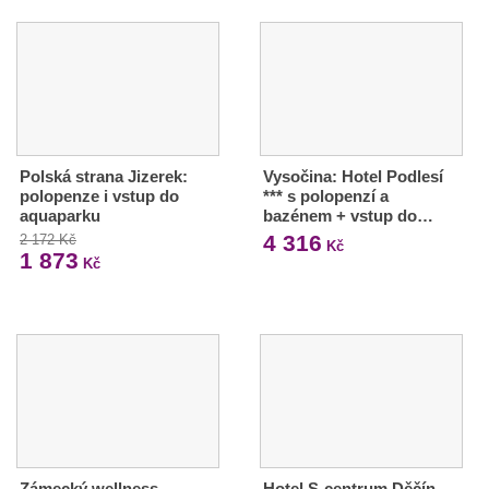
Polská strana Jizerek:
Vysočina: Hotel Podlesí
polopenze i vstup do
*** s polopenzí a
aquaparku
bazénem + vstup do…
4 316
2 172 Kč
Kč
1 873
Kč
Zámecký wellness
Hotel S-centrum Děčín