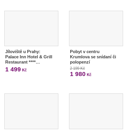
Jíloviště u Prahy:
Pobyt v centru
Palace Inn Hotel & Grill
Krumlova se snídaní či
Restaurant ****…
polopenzí
1 499
2 199 Kč
Kč
1 980
Kč