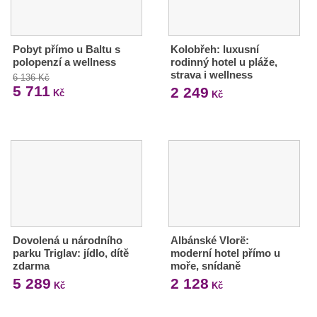
Pobyt přímo u Baltu s
Kolobřeh: luxusní
polopenzí a wellness
rodinný hotel u pláže,
strava i wellness
6 136 Kč
5 711
2 249
Kč
Kč
Dovolená u národního
Albánské Vlorë:
parku Triglav: jídlo, dítě
moderní hotel přímo u
zdarma
moře, snídaně
5 289
2 128
Kč
Kč