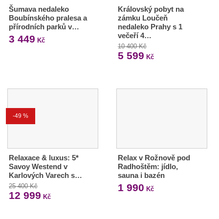
Šumava nedaleko
Královský pobyt na
Boubínského pralesa a
zámku Loučeň
přírodních parků v…
nedaleko Prahy s 1
večeří 4…
3 449
Kč
10 400 Kč
5 599
Kč
-49 %
Relaxace & luxus: 5*
Relax v Rožnově pod
Savoy Westend v
Radhoštěm: jídlo,
Karlových Varech s…
sauna i bazén
1 990
25 400 Kč
Kč
12 999
Kč