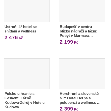
Ustroň: 4* hotel se
Budapešť v centru
snídaní a wellness
blízko nádraží a lázní:
Pobyt v Marmara…
2 476
Kč
2 199
Kč
Polsko u hranic s
Horehroní a slovenské
Českem: Lázně
NP: Hotel Heľpa s
Kudowa-Zdrój v Hotelu
polopenzí a wellness …
Kudowa …
2 399
Kč