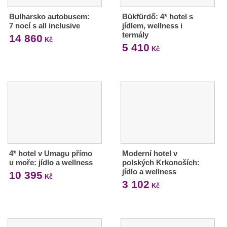
Bulharsko autobusem:
Bükfürdő: 4* hotel s
7 nocí s all inclusive
jídlem, wellness i
termály
14 860
Kč
5 410
Kč
4* hotel v Umagu přímo
Moderní hotel v
u moře: jídlo a wellness
polských Krkonoších:
jídlo a wellness
10 395
Kč
3 102
Kč