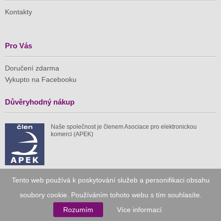
Kontakty
Pro Vás
Doručení zdarma
Vykupto na Facebooku
Důvěryhodný nákup
Naše společnost je členem Asociace pro elektronickou
komerci (APEK)
Tento web používá k poskytování služeb a personifikaci obsahu
Již od roku 2010
soubory cookie. Používáním tohoto webu s tím souhlasíte.
Rozumím
Více informací
59 tis.
1 511 mil.