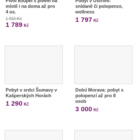
Pivní koupel s pivem na
Pobyt v Ustroni:
místě i na doma až pro
snídaně či polopenze,
4 os.
wellness
1 797
1 910 Kč
Kč
1 789
Kč
Pobyt v srdci Šumavy v
Dolní Morava: pobyt s
Kašperských Horách
polopenzí až pro 8
osob
1 290
Kč
3 000
Kč