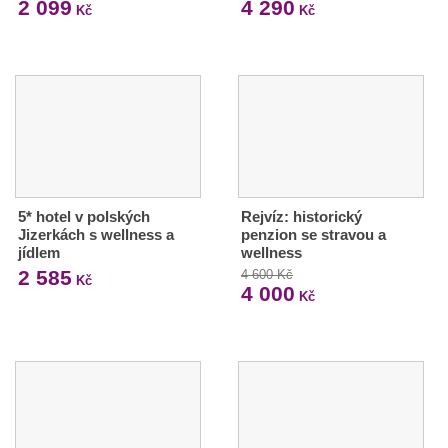
2 099
4 290
Kč
Kč
5* hotel v polských
Rejvíz: historický
Jizerkách s wellness a
penzion se stravou a
jídlem
wellness
2 585
4 600 Kč
Kč
4 000
Kč