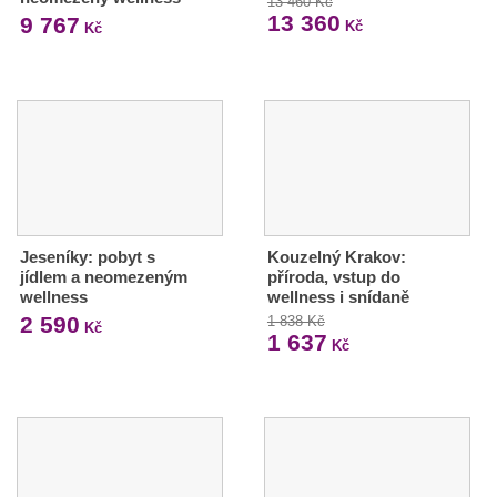
13 460 Kč
13 360
9 767
Kč
Kč
Jeseníky: pobyt s
Kouzelný Krakov:
jídlem a neomezeným
příroda, vstup do
wellness
wellness i snídaně
2 590
1 838 Kč
Kč
1 637
Kč