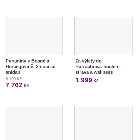
Pyramidy v Bosně a
Za výlety do
Hercegovině: 2 noci se
Harrachova: nocleh i
snídaní
strava a wellness
1 999
8 190 Kč
Kč
7 762
Kč