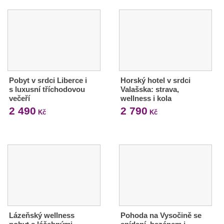
Pobyt v srdci Liberce i
Horský hotel v srdci
s luxusní tříchodovou
Valašska: strava,
večeří
wellness i kola
2 490
2 790
Kč
Kč
Lázeňský wellness
Pohoda na Vysočině se