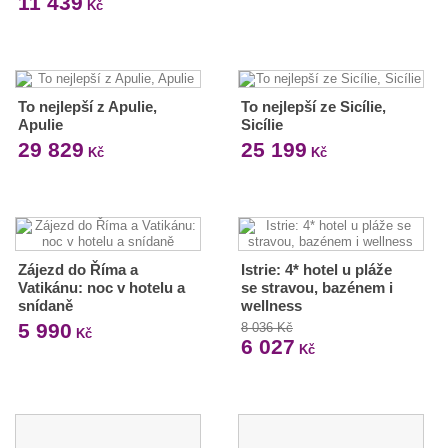
11 439
Kč
To nejlepší z Apulie,
To nejlepší ze Sicílie,
Apulie
Sicílie
29 829
25 199
Kč
Kč
Zájezd do Říma a
Istrie: 4* hotel u pláže
Vatikánu: noc v hotelu a
se stravou, bazénem i
snídaně
wellness
5 990
8 036 Kč
Kč
6 027
Kč