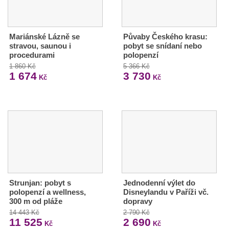
Mariánské Lázně se
Půvaby Českého krasu:
stravou, saunou i
pobyt se snídaní nebo
procedurami
polopenzí
1 860 Kč
5 366 Kč
1 674
3 730
Kč
Kč
Strunjan: pobyt s
Jednodenní výlet do
polopenzí a wellness,
Disneylandu v Paříži vč.
300 m od pláže
dopravy
14 443 Kč
2 790 Kč
11 525
2 690
Kč
Kč