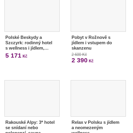
Polské Beskydy a
Pobyt v Rožnově s
Szczyrk: rodinný hotel
jídlem i vstupem do
s wellness i jídlem,…
skanzenu
5 171
2 600 Kč
Kč
2 390
Kč
Rakouské Alpy: 3* hotel
Relax v Polsku s jídlem
se snídaní nebo
a neomezeným
polopenzí, sauna
wellness