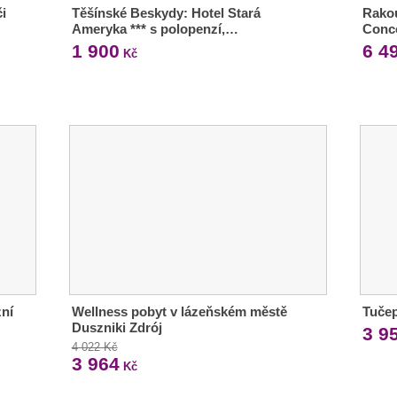
i
Těšínské Beskydy: Hotel Stará
Rakou
Ameryka *** s polopenzí,…
Conco
1 900
6 4
Kč
zní
Wellness pobyt v lázeňském městě
Tučep
Duszniki Zdrój
3 9
4 022 Kč
3 964
Kč