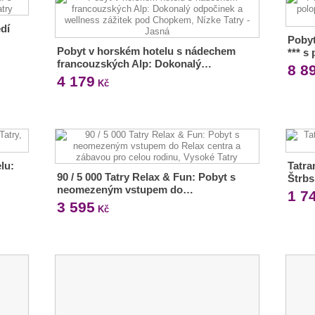
dí
Pobyt
Pobyt v horském hotelu s nádechem
*** s
francouzských Alp: Dokonalý…
8 8
4 179
Kč
lu:
Tatra
90 / 5 000 Tatry Relax & Fun: Pobyt s
Štrbs
neomezeným vstupem do…
1 7
3 595
Kč