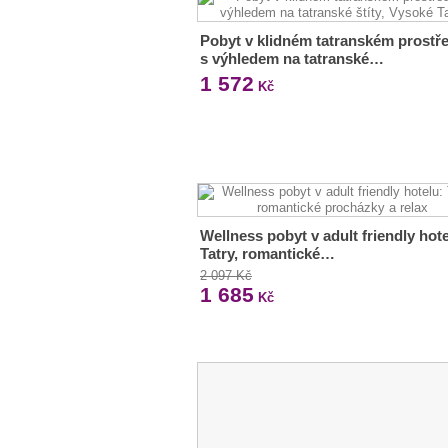
Pobyt v klidném tatranském prostře
s výhledem na tatranské…
1 572
Kč
Wellness pobyt v adult friendly hote
Tatry, romantické…
2 097 Kč
1 685
Kč