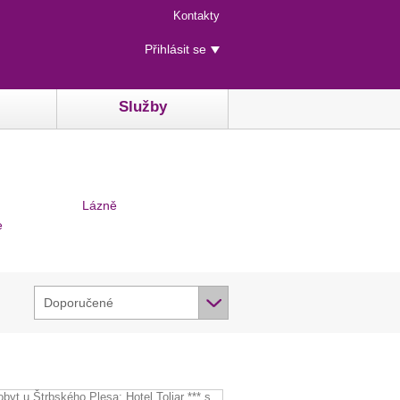
Menu
Kontakty
rychlého
Uživatelské
přístupu
Přihlásit se
menu
Služby
Lázně
e
Doporučené