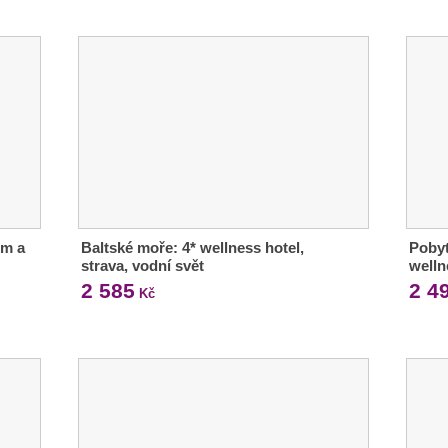
em a
Baltské moře: 4* wellness hotel,
Pobyt
strava, vodní svět
welln
2 585
2 4
Kč