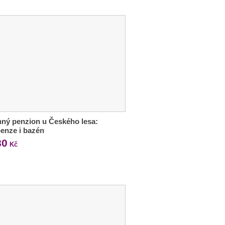
ný penzion u Českého lesa:
enze i bazén
80
Kč