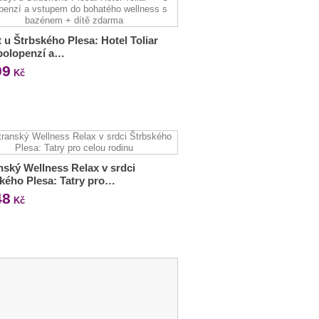
 u Štrbského Plesa: Hotel Toliar
 polopenzí a…
99
Kč
nský Wellness Relax v srdci
kého Plesa: Tatry pro…
48
Kč