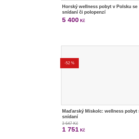
Horský wellness pobyt v Polsku se
snídaní či polopenzí
5 400
Kč
-52 %
Maďarský Miskolc: wellness pobyt 
snídaní
3 647 Kč
1 751
Kč