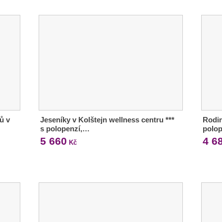
ů v
Jeseníky v Kolštejn wellness centru ***
Rodin
s polopenzí,…
polop
5 660
4 6
Kč