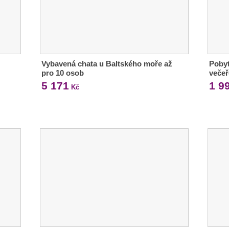
Vybavená chata u Baltského moře až
Pobyt
pro 10 osob
večeř
5 171
1 9
Kč