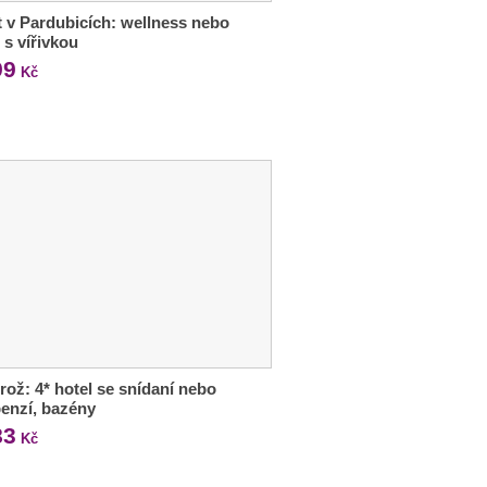
 v Pardubicích: wellness nebo
 s vířivkou
99
Kč
rož: 4* hotel se snídaní nebo
enzí, bazény
83
Kč