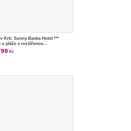
v Krk: Sunny Baska Hotel ***
 u pláže s rozšířenou…
799
Kč