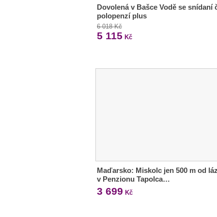
Dovolená v Bašce Vodě se snídaní č
polopenzí plus
6 018 Kč
5 115
Kč
Maďarsko: Miskolc jen 500 m od lá
v Penzionu Tapolca…
3 699
Kč