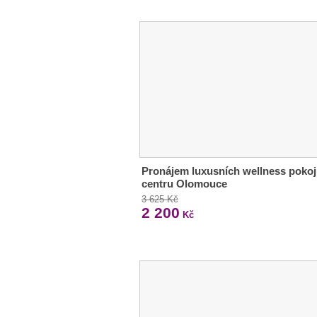
Pronájem luxusních wellness pokoj
centru Olomouce
3 625 Kč
2 200
Kč