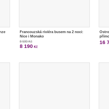
nze
Francouzská riviéra busem na 2 noci:
Ostro
Nice i Monako
přímo
16 
8 590 Kč
8 190
Kč