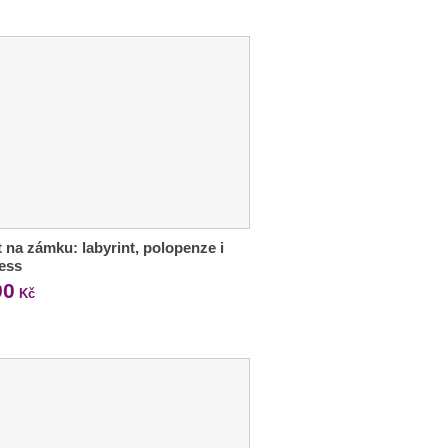
 na zámku: labyrint, polopenze i
ess
90
Kč