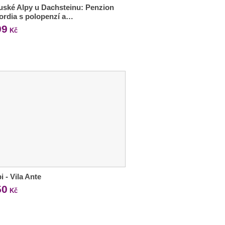
ské Alpy u Dachsteinu: Penzion
rdia s polopenzí a…
99
Kč
i - Vila Ante
50
Kč