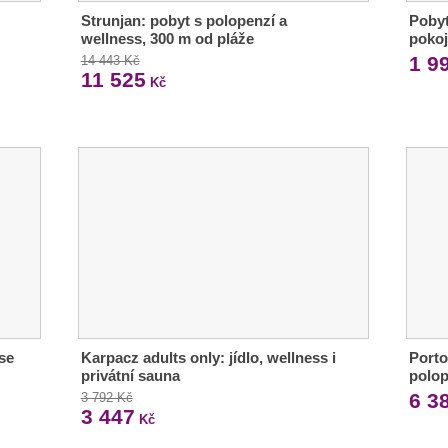
Strunjan: pobyt s polopenzí a
Pobyt
wellness, 300 m od pláže
pokoj
1 9
14 443 Kč
11 525
Kč
se
Karpacz adults only: jídlo, wellness i
Porto
privátní sauna
polop
6 3
3 792 Kč
3 447
Kč