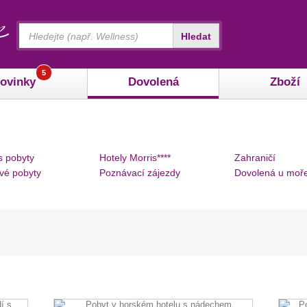
Vyhledávání
Hledat
5
ovinky
Dovolená
Zboží
s pobyty
Hotely Morris****
Zahraničí
vé pobyty
Poznávací zájezdy
Dovolená u moř