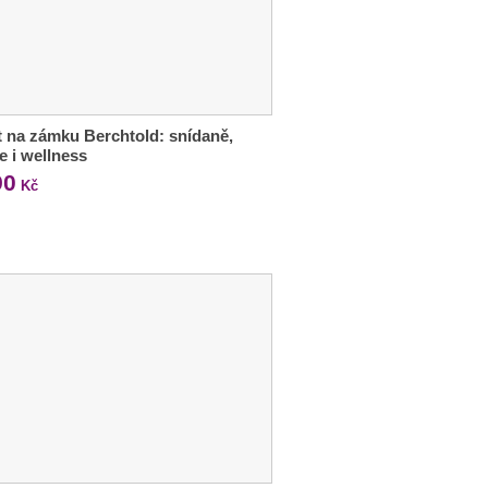
 na zámku Berchtold: snídaně,
e i wellness
90
Kč