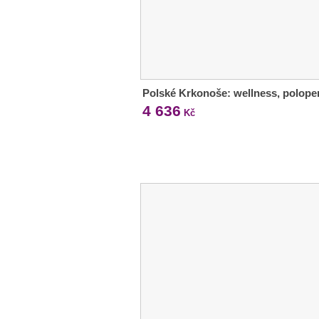
Polské Krkonoše: wellness, polope
4 636
Kč