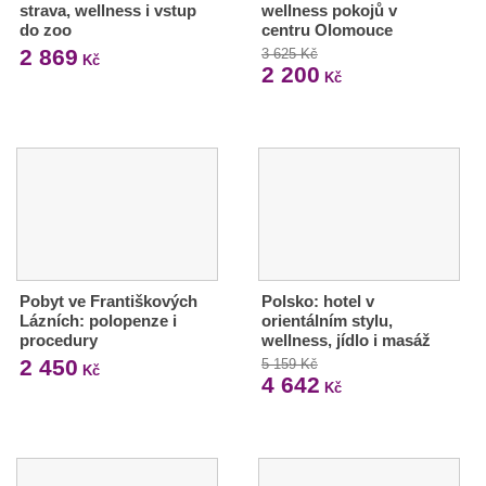
strava, wellness i vstup
wellness pokojů v
do zoo
centru Olomouce
2 869
3 625 Kč
Kč
2 200
Kč
Pobyt ve Františkových
Polsko: hotel v
Lázních: polopenze i
orientálním stylu,
procedury
wellness, jídlo i masáž
2 450
5 159 Kč
Kč
4 642
Kč