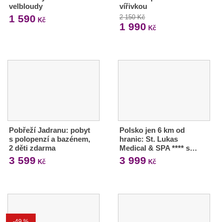
velbloudy
vířivkou
1 590
2 150 Kč
Kč
1 990
Kč
Pobřeží Jadranu: pobyt
Polsko jen 6 km od
s polopenzí a bazénem,
hranic: St. Lukas
2 děti zdarma
Medical & SPA **** s…
3 599
3 999
Kč
Kč
-49 %