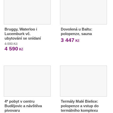
Bruggy, Waterloo i
Dovolená u Baltu:
Lucemburk vč.
polopenze, sauna
ubytování se snídaní
3 447
Kč
4 990 Kč
4 590
Kč
4* pobyt v centru
Termály Malé Bielice:
Budějovic a návštěva
polopenze a vstup do
pivovaru
termálního komplexu