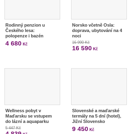
Rodinný penzion u
Norsko včetně Osla:
Českého lesa:
doprava, ubytování na 4
polopenze i bazén
noci
4 680
16 990 Kč
Kč
16 590
Kč
Wellness pobyt v
Slovenské a maďarské
Maďarsku se vstupem
termály na 5 dní (hotel),
do lázní a aquaparku
Jižní Slovensko
9 450
5 447 Kč
Kč
4 839