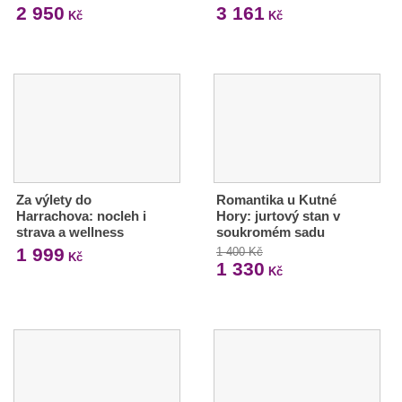
2 950
3 161
Kč
Kč
Za výlety do
Romantika u Kutné
Harrachova: nocleh i
Hory: jurtový stan v
strava a wellness
soukromém sadu
1 999
1 400 Kč
Kč
1 330
Kč