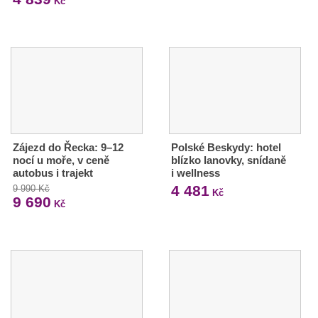
Kč
Zájezd do Řecka: 9–12
Polské Beskydy: hotel
nocí u moře, v ceně
blízko lanovky, snídaně
autobus i trajekt
i wellness
4 481
9 990 Kč
Kč
9 690
Kč