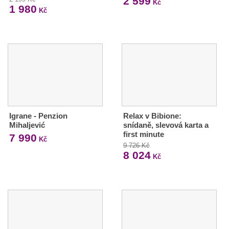
2 599
Kč
1 980
Kč
Igrane - Penzion
Relax v Bibione:
Mihaljević
snídaně, slevová karta a
first minute
7 990
Kč
9 726 Kč
8 024
Kč