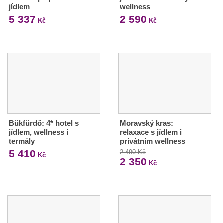
jídlem
wellness
5 337
2 590
Kč
Kč
Bükfürdő: 4* hotel s
Moravský kras:
jídlem, wellness i
relaxace s jídlem i
termály
privátním wellness
5 410
2 490 Kč
Kč
2 350
Kč