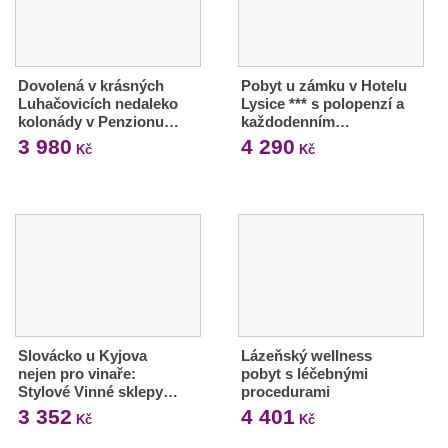
Dovolená v krásných
Pobyt u zámku v Hotelu
Luhačovicích nedaleko
Lysice *** s polopenzí a
kolonády v Penzionu…
každodenním…
3 980
4 290
Kč
Kč
Slovácko u Kyjova
Lázeňský wellness
nejen pro vinaře:
pobyt s léčebnými
Stylové Vinné sklepy…
procedurami
3 352
4 401
Kč
Kč