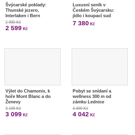
Švýcarské poklady:
Luxusní seník v
Thunské jezero,
Českém Švýcarsku:
Interlaken i Bern
jídlo i koupací sud
7 380
2 990 Kč
Kč
2 599
Kč
Výlet do Chamonix, k
Pobyt se snídaní a
hoře Mont Blanc a do
wellness 300 m od
Ženevy
zámku Lednice
3 199 Kč
4 490 Kč
3 099
4 042
Kč
Kč