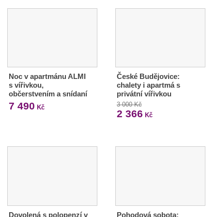
Noc v apartmánu ALMI
České Budějovice:
s vířivkou,
chalety i apartmá s
občerstvením a snídaní
privátní vířivkou
7 490
3 000 Kč
Kč
2 366
Kč
Dovolená s polopenzí v
Pohodová sobota: