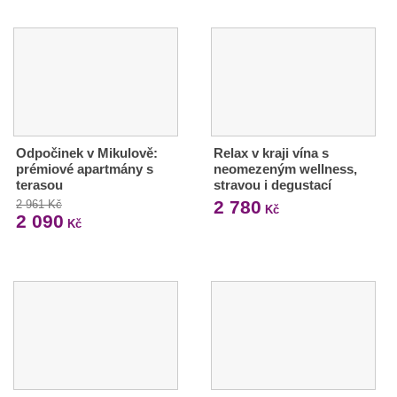
Odpočinek v Mikulově:
Relax v kraji vína s
prémiové apartmány s
neomezeným wellness,
terasou
stravou i degustací
2 780
2 961 Kč
Kč
2 090
Kč