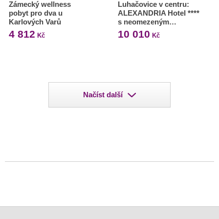
Zámecký wellness
Luhačovice v centru:
pobyt pro dva u
ALEXANDRIA Hotel ****
Karlových Varů
s neomezeným…
4 812
10 010
Kč
Kč
Načíst další