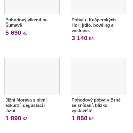
Pohodový víkend na
Pobyt u Kašperských
Šumavě
Hor: jídlo, bowling a
wellness
5 690
Kč
3 140
Kč
Jižní Morava s pivní
Pohodový pobyt v Brně
exkurzí, degustací i
se snídaní, blízko
lázní
výstaviště
1 890
1 850
Kč
Kč