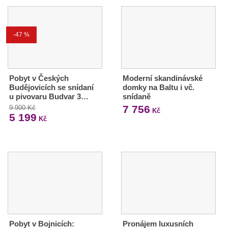
-47 %
Pobyt v Českých
Moderní skandinávské
Budějovicích se snídaní
domky na Baltu i vč.
u pivovaru Budvar 3…
snídaně
7 756
9 900 Kč
Kč
5 199
Kč
Pobyt v Bojnicích:
Pronájem luxusních