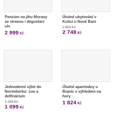
Penzion na jihu Moravy
Útulné ubytování v
se stravou i degustací
Kutici u Nové Bani
vín
2 893 Kč
2 748
2 999
Kč
Kč
Jednodenní výlet do
Útulné apartmány u
Norimberku: zoo a
Bojnic s výhledem na
delfinárium
hory
1 824
1 199 Kč
Kč
1 099
Kč