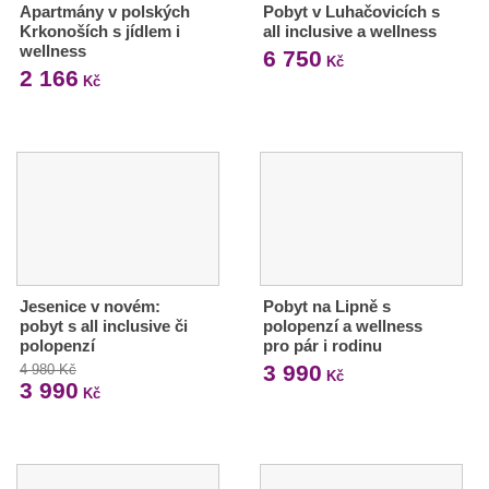
Apartmány v polských
Pobyt v Luhačovicích s
Krkonoších s jídlem i
all inclusive a wellness
wellness
6 750
Kč
2 166
Kč
Jesenice v novém:
Pobyt na Lipně s
pobyt s all inclusive či
polopenzí a wellness
polopenzí
pro pár i rodinu
3 990
4 980 Kč
Kč
3 990
Kč