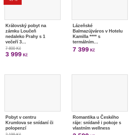
Královský pobyt na
Lázeňské
zámku Loučeň
Balmazújváros v Hotelu
nedaleko Prahy s 1
Kamilla **** s
večeří 3…
termálním…
7 399
7 800 Kč
Kč
3 999
Kč
Pobyt v centru
Romantika u Českého
Krumlova se snídaní či
ráje: snídaně i pokoje s
polopenzí
vlastním wellness
2 199 Kč