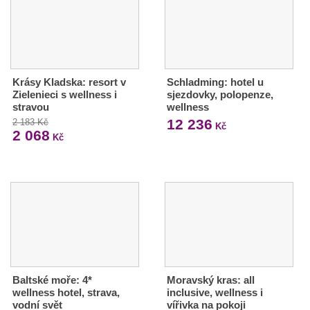
Krásy Kladska: resort v
Schladming: hotel u
Zielenieci s wellness i
sjezdovky, polopenze,
stravou
wellness
12 236
2 183 Kč
Kč
2 068
Kč
Baltské moře: 4*
Moravský kras: all
wellness hotel, strava,
inclusive, wellness i
vodní svět
vířivka na pokoji