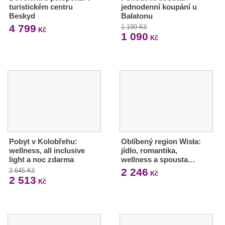
turistickém centru
jednodenní koupání u
Beskyd
Balatonu
4 799
1 190 Kč
Kč
1 090
Kč
Pobyt v Kolobřehu:
Oblíbený region Wisła:
wellness, all inclusive
jídlo, romantika,
light a noc zdarma
wellness a spousta…
2 246
2 645 Kč
Kč
2 513
Kč