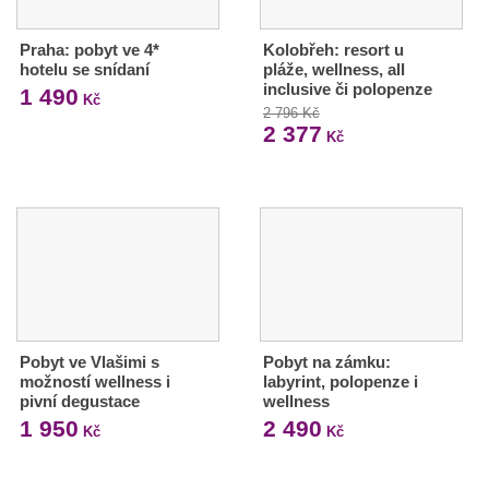
Praha: pobyt ve 4*
Kolobřeh: resort u
hotelu se snídaní
pláže, wellness, all
inclusive či polopenze
1 490
Kč
2 796 Kč
2 377
Kč
Pobyt ve Vlašimi s
Pobyt na zámku:
možností wellness i
labyrint, polopenze i
pivní degustace
wellness
1 950
2 490
Kč
Kč