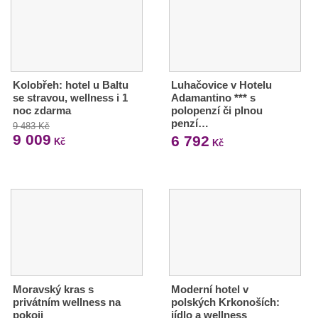
Kolobřeh: hotel u Baltu
Luhačovice v Hotelu
se stravou, wellness i 1
Adamantino *** s
noc zdarma
polopenzí či plnou
penzí…
9 483 Kč
9 009
6 792
Kč
Kč
Moravský kras s
Moderní hotel v
privátním wellness na
polských Krkonoších:
pokoji
jídlo a wellness