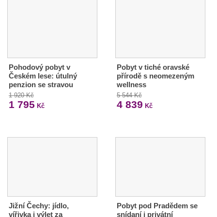
Pohodový pobyt v
Pobyt v tiché oravské
Českém lese: útulný
přírodě s neomezeným
penzion se stravou
wellness
1 920 Kč
5 544 Kč
1 795
4 839
Kč
Kč
Jižní Čechy: jídlo,
Pobyt pod Pradědem se
vířivka i výlet za
snídaní i privátní