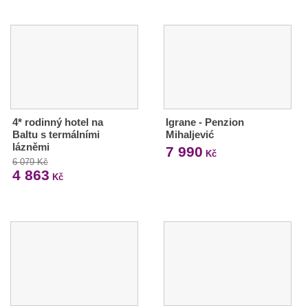
4* rodinný hotel na
Igrane - Penzion
Baltu s termálními
Mihaljević
lázněmi
7 990
Kč
6 079 Kč
4 863
Kč