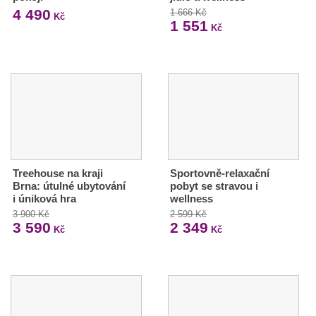
4 490
1 666 Kč
Kč
1 551
Kč
Treehouse na kraji
Sportovně-relaxační
Brna: útulné ubytování
pobyt se stravou i
i úniková hra
wellness
3 900 Kč
2 599 Kč
3 590
2 349
Kč
Kč