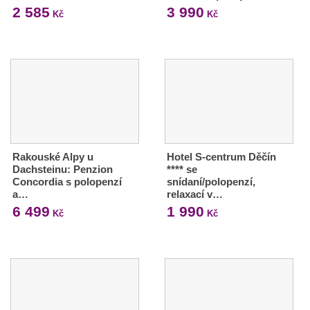
2 585
3 990
Kč
Kč
Rakouské Alpy u
Hotel S-centrum Děčín
Dachsteinu: Penzion
**** se
Concordia s polopenzí
snídaní/polopenzí,
a…
relaxací v…
6 499
1 990
Kč
Kč