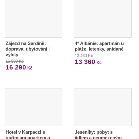
Zájezd na Sardinii:
4* Albánie: apartmán u
doprava, ubytování i
pláže, letenky, snídaně
výlety
13 460 Kč
13 360
16 590 Kč
Kč
16 290
Kč
Hotel v Karpaczi s
Jeseníky: pobyt s
obřím aquaparkem a
jídlem a neomezeným