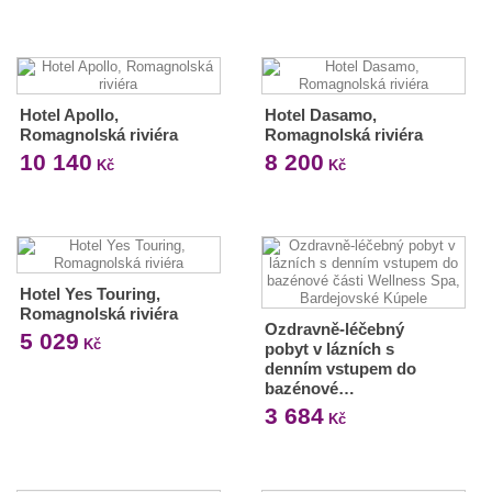
Hotel Apollo,
Hotel Dasamo,
Romagnolská riviéra
Romagnolská riviéra
10 140
8 200
Kč
Kč
Hotel Yes Touring,
Romagnolská riviéra
Ozdravně-léčebný
5 029
Kč
pobyt v lázních s
denním vstupem do
bazénové…
3 684
Kč