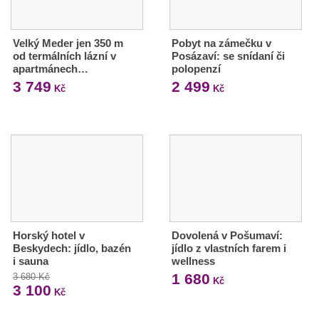
Velký Meder jen 350 m
Pobyt na zámečku v
od termálních lázní v
Posázaví: se snídaní či
apartmánech…
polopenzí
3 749
2 499
Kč
Kč
Horský hotel v
Dovolená v Pošumaví:
Beskydech: jídlo, bazén
jídlo z vlastních farem i
i sauna
wellness
1 680
3 680 Kč
Kč
3 100
Kč