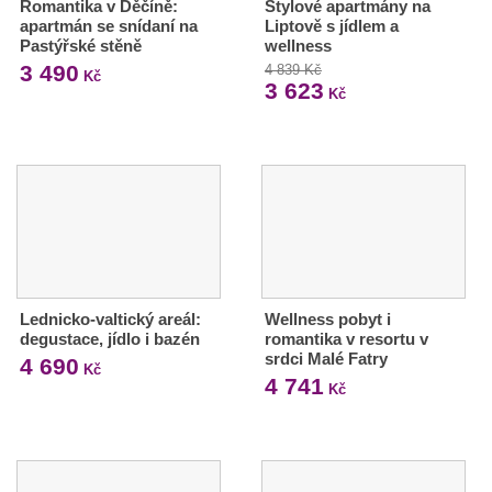
Romantika v Děčíně:
Stylové apartmány na
apartmán se snídaní na
Liptově s jídlem a
Pastýřské stěně
wellness
3 490
4 839 Kč
Kč
3 623
Kč
Lednicko-valtický areál:
Wellness pobyt i
degustace, jídlo i bazén
romantika v resortu v
srdci Malé Fatry
4 690
Kč
4 741
Kč