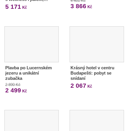
4 401 Kč
3 866
5 171
Kč
Kč
Plavba po Lucernském
Krásný hotel v centru
jezeru a unikátní
Budapešti: pobyt se
zubačka
snídaní
2 067
2 890 Kč
Kč
2 499
Kč