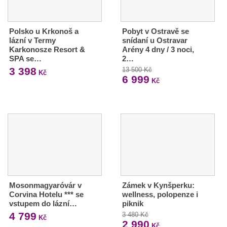
Polsko u Krkonoš a
Pobyt v Ostravě se
lázní v Termy
snídaní u Ostravar
Karkonosze Resort &
Arény 4 dny / 3 noci,
SPA se…
2…
3 398
13 500 Kč
Kč
6 999
Kč
Mosonmagyaróvár v
Zámek v Kynšperku:
Corvina Hotelu *** se
wellness, polopenze i
vstupem do lázní…
piknik
4 799
3 480 Kč
Kč
2 990
Kč