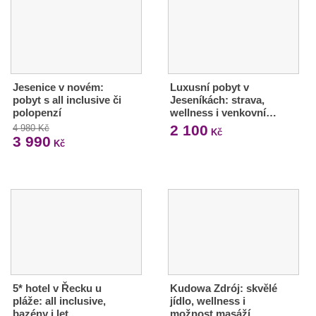
Jesenice v novém:
Luxusní pobyt v
pobyt s all inclusive či
Jeseníkách: strava,
polopenzí
wellness i venkovní…
2 100
4 980 Kč
Kč
3 990
Kč
5* hotel v Řecku u
Kudowa Zdrój: skvělé
pláže: all inclusive,
jídlo, wellness i
bazény i let
možnost masáží