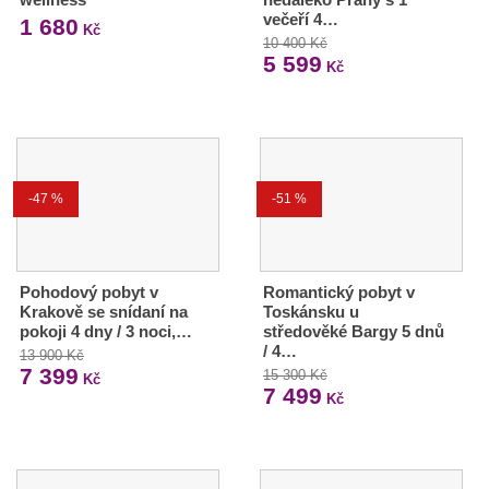
večeří 4…
1 680
Kč
10 400 Kč
5 599
Kč
-47 %
-51 %
Pohodový pobyt v
Romantický pobyt v
Krakově se snídaní na
Toskánsku u
pokoji 4 dny / 3 noci,…
středověké Bargy 5 dnů
/ 4…
13 900 Kč
7 399
15 300 Kč
Kč
7 499
Kč