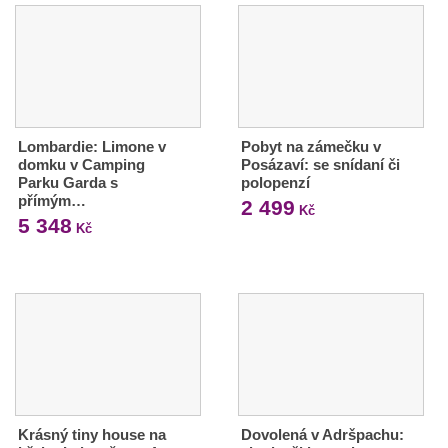
Lombardie: Limone v
Pobyt na zámečku v
domku v Camping
Posázaví: se snídaní či
Parku Garda s
polopenzí
přímým…
2 499
Kč
5 348
Kč
Krásný tiny house na
Dovolená v Adršpachu: