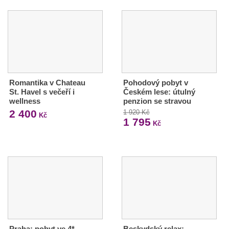
Romantika v Chateau
Pohodový pobyt v
St. Havel s večeří i
Českém lese: útulný
wellness
penzion se stravou
2 400
1 920 Kč
Kč
1 795
Kč
Praha: pobyt ve 4*
Beskydský relax: