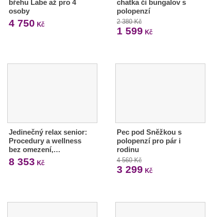
břehu Labe až pro 4
chatka či bungalov s
osoby
polopenzí
4 750
2 380 Kč
Kč
1 599
Kč
Jedinečný relax senior:
Pec pod Sněžkou s
Procedury a wellness
polopenzí pro pár i
bez omezení,…
rodinu
8 353
4 560 Kč
Kč
3 299
Kč