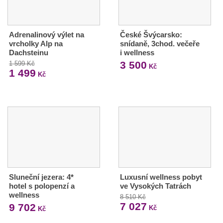
Adrenalinový výlet na
České Švýcarsko:
vrcholky Alp na
snídaně, 3chod. večeře
Dachsteinu
i wellness
3 500
1 599 Kč
Kč
1 499
Kč
Sluneční jezera: 4*
Luxusní wellness pobyt
hotel s polopenzí a
ve Vysokých Tatrách
wellness
8 510 Kč
7 027
9 702
Kč
Kč