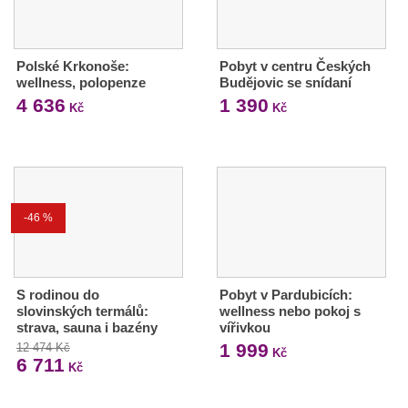
Polské Krkonoše:
Pobyt v centru Českých
wellness, polopenze
Budějovic se snídaní
4 636
1 390
Kč
Kč
-46 %
S rodinou do
Pobyt v Pardubicích:
slovinských termálů:
wellness nebo pokoj s
strava, sauna i bazény
vířivkou
1 999
12 474 Kč
Kč
6 711
Kč