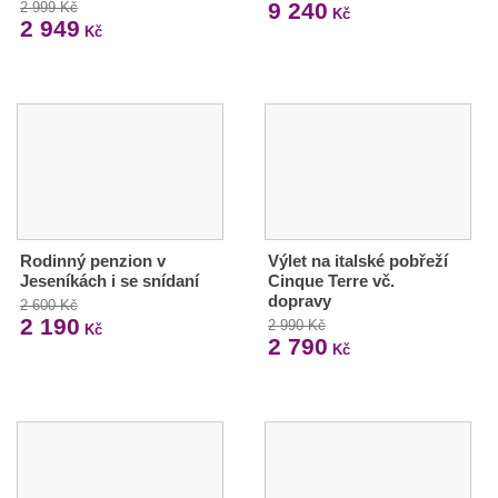
9 240
2 999 Kč
Kč
2 949
Kč
Rodinný penzion v
Výlet na italské pobřeží
Jeseníkách i se snídaní
Cinque Terre vč.
dopravy
2 600 Kč
2 190
2 990 Kč
Kč
2 790
Kč