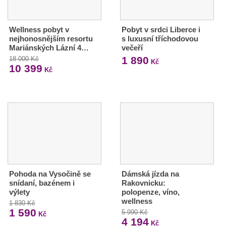
Wellness pobyt v
Pobyt v srdci Liberce i
nejhonosnějším resortu
s luxusní tříchodovou
Mariánských Lázní 4…
večeří
1 890
18 000 Kč
Kč
10 399
Kč
Pohoda na Vysočině se
Dámská jízda na
snídaní, bazénem i
Rakovnicku:
výlety
polopenze, víno,
wellness
1 830 Kč
1 590
5 990 Kč
Kč
4 194
Kč