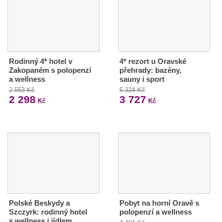
Rodinný 4* hotel v
4* rezort u Oravské
Zakopaném s polopenzí
přehrady: bazény,
a wellness
sauny i sport
2 553 Kč
5 324 Kč
2 298
3 727
Kč
Kč
Polské Beskydy a
Pobyt na horní Oravě s
Szczyrk: rodinný hotel
polopenzí a wellness
s wellness i jídlem,…