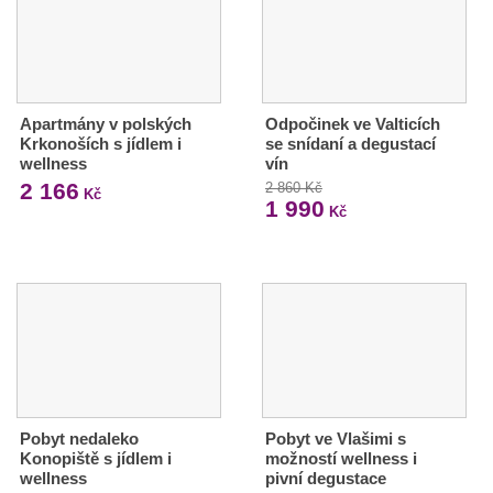
Apartmány v polských
Odpočinek ve Valticích
Krkonoších s jídlem i
se snídaní a degustací
wellness
vín
2 166
2 860 Kč
Kč
1 990
Kč
Pobyt nedaleko
Pobyt ve Vlašimi s
Konopiště s jídlem i
možností wellness i
wellness
pivní degustace