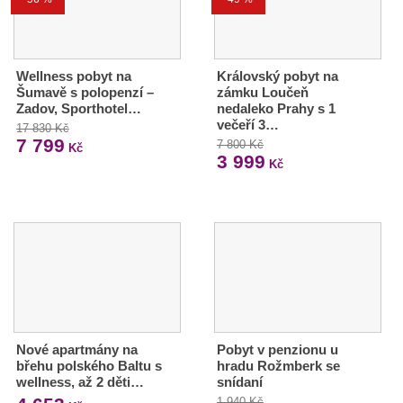
Wellness pobyt na
Královský pobyt na
Šumavě s polopenzí –
zámku Loučeň
Zadov, Sporthotel…
nedaleko Prahy s 1
večeří 3…
17 830 Kč
7 799
7 800 Kč
Kč
3 999
Kč
Nové apartmány na
Pobyt v penzionu u
břehu polského Baltu s
hradu Rožmberk se
wellness, až 2 děti…
snídaní
1 940 Kč