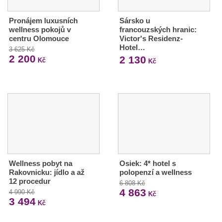
Pronájem luxusních
Sársko u
wellness pokojů v
francouzských hranic:
centru Olomouce
Victor's Residenz-
Hotel…
3 625 Kč
2 200
2 130
Kč
Kč
Wellness pobyt na
Osiek: 4* hotel s
Rakovnicku: jídlo a až
polopenzí a wellness
12 procedur
6 808 Kč
4 863
4 990 Kč
Kč
3 494
Kč