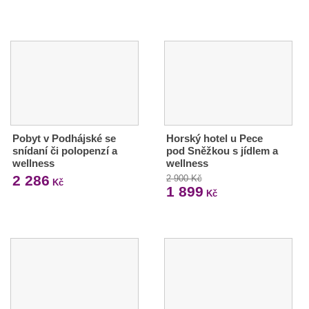
Pobyt v Podhájské se
Horský hotel u Pece
snídaní či polopenzí a
pod Sněžkou s jídlem a
wellness
wellness
2 286
2 900 Kč
Kč
1 899
Kč