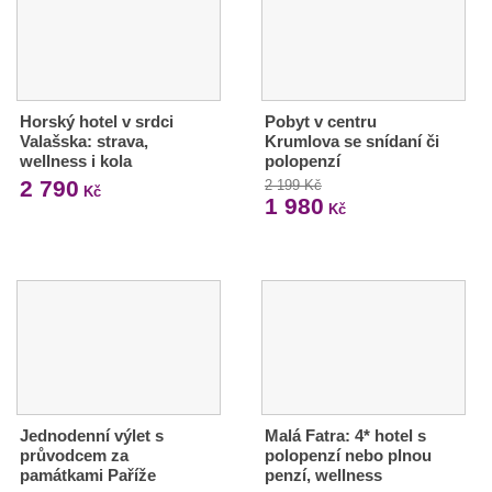
Horský hotel v srdci
Pobyt v centru
Valašska: strava,
Krumlova se snídaní či
wellness i kola
polopenzí
2 790
2 199 Kč
Kč
1 980
Kč
Jednodenní výlet s
Malá Fatra: 4* hotel s
průvodcem za
polopenzí nebo plnou
památkami Paříže
penzí, wellness