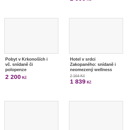
Pobyt v Krkonoších i
Hotel v srdci
vč. snídaně či
Zakopaného: snídaně i
polopenze
neomezený wellness
2 200
2 164 Kč
Kč
1 839
Kč