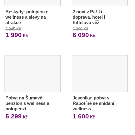
Beskydy: polopenze,
2 noci v Paříži:
wellness a slevy na
doprava, hotel i
atrakce
Eiffelova věž
2 245 Kč
6 290 Kč
1 990
6 090
Kč
Kč
Pobyt na Šumavě:
Jeseníky: pobyt v
penzion s wellness a
Rapotíně se snídaní i
polopenzí
wellness
5 299
1 600
Kč
Kč