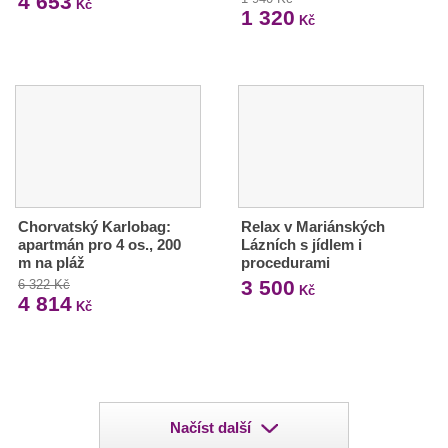
4 653
Kč
1 320
Kč
Chorvatský Karlobag:
Relax v Mariánských
apartmán pro 4 os., 200
Lázních s jídlem i
m na pláž
procedurami
3 500
6 322 Kč
Kč
4 814
Kč
Načíst další