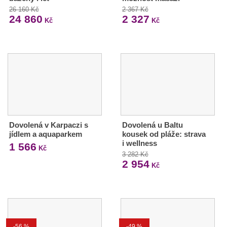
26 160 Kč
2 367 Kč
24 860
2 327
Kč
Kč
Dovolená v Karpaczi s
Dovolená u Baltu
jídlem a aquaparkem
kousek od pláže: strava
i wellness
1 566
Kč
3 282 Kč
2 954
Kč
-56 %
-49 %