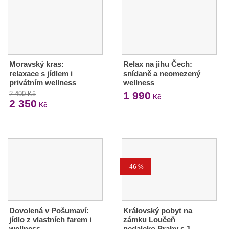
Moravský kras:
Relax na jihu Čech:
relaxace s jídlem i
snídaně a neomezený
privátním wellness
wellness
1 990
2 490 Kč
Kč
2 350
Kč
-46 %
Dovolená v Pošumaví:
Královský pobyt na
jídlo z vlastních farem i
zámku Loučeň
wellness
nedaleko Prahy s 1