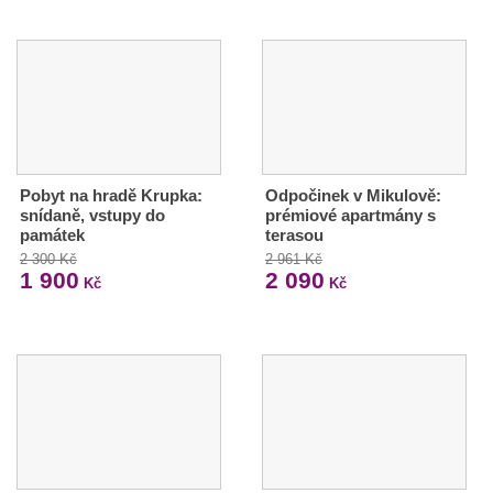
Pobyt na hradě Krupka:
Odpočinek v Mikulově:
snídaně, vstupy do
prémiové apartmány s
památek
terasou
2 300 Kč
2 961 Kč
1 900
2 090
Kč
Kč