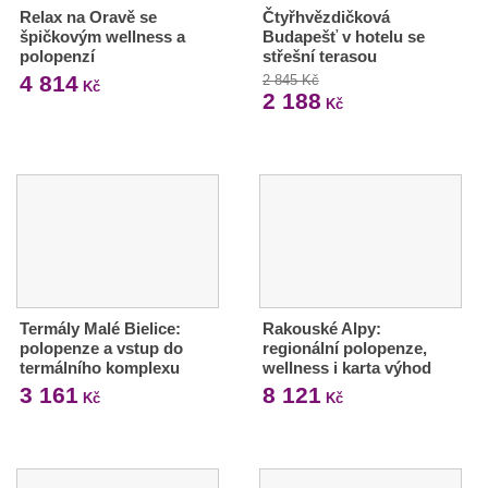
Relax na Oravě se
Čtyřhvězdičková
špičkovým wellness a
Budapešť v hotelu se
polopenzí
střešní terasou
4 814
2 845 Kč
Kč
2 188
Kč
Termály Malé Bielice:
Rakouské Alpy:
polopenze a vstup do
regionální polopenze,
termálního komplexu
wellness i karta výhod
3 161
8 121
Kč
Kč