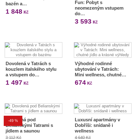
Fun: Pobyt s
bazén a…
neomezeným vstupem
1 848
Kč
do…
3 593
Kč
Dovolená v Tatrách s
Výhodné rodinné
kouzlem italského stylu
ubytování v Tatrách:
a vstupem do…
Mini wellness, chutné…
1 497
674
Kč
Kč
Dovolená pod
Luxusní apartmány v
-49 %
Belianskými Tatrami s
Dobříši: snídaně i
jídlem a saunou
wellness
3 112 Kč
4 640 Kč