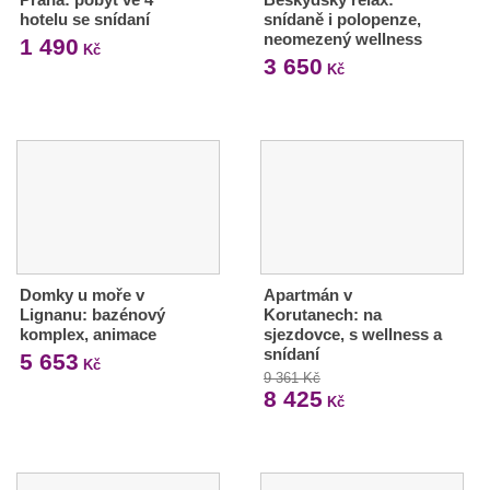
hotelu se snídaní
snídaně i polopenze,
neomezený wellness
1 490
Kč
3 650
Kč
Domky u moře v
Apartmán v
Lignanu: bazénový
Korutanech: na
komplex, animace
sjezdovce, s wellness a
snídaní
5 653
Kč
9 361 Kč
8 425
Kč