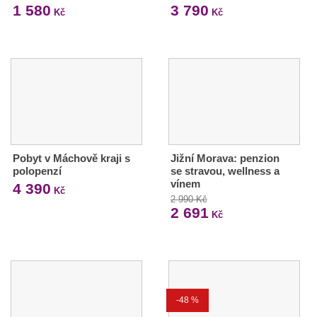
1 580
3 790
Kč
Kč
Pobyt v Máchově kraji s
Jižní Morava: penzion
polopenzí
se stravou, wellness a
vínem
4 390
Kč
2 990 Kč
2 691
Kč
-48 %