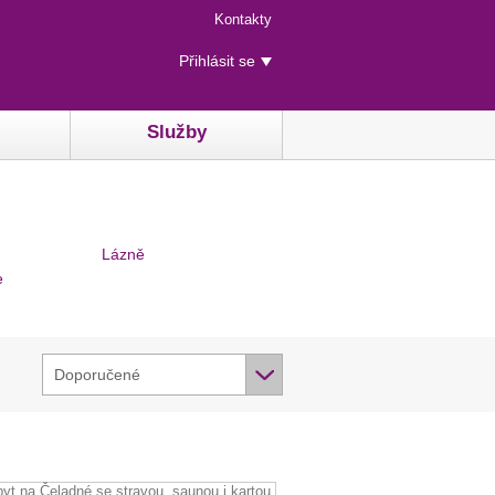
Menu
Kontakty
rychlého
Uživatelské
přístupu
Přihlásit se
menu
Služby
Lázně
e
Doporučené