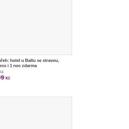
řeh: hotel u Baltu se stravou,
ess i 1 noc zdarma
 Kč
09
Kč