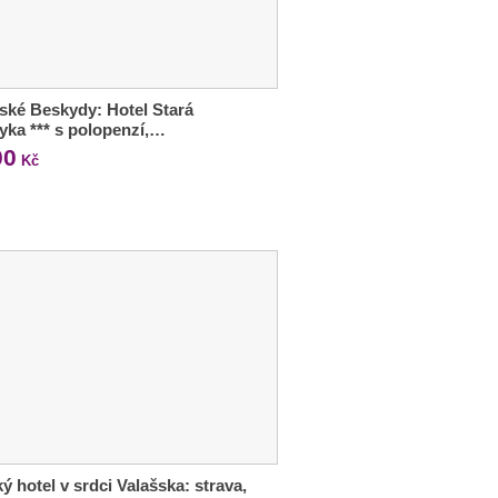
ské Beskydy: Hotel Stará
ka *** s polopenzí,…
00
Kč
ý hotel v srdci Valašska: strava,