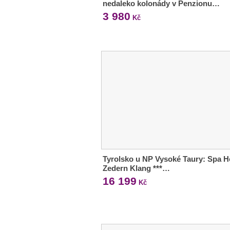
nedaleko kolonády v Penzionu…
3 980
Kč
Tyrolsko u NP Vysoké Taury: Spa H
Zedern Klang ***…
16 199
Kč