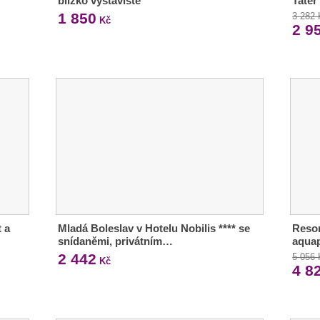
blízko výstaviště
Tater
1 850
3 282
Kč
2 9
 a
Mladá Boleslav v Hotelu Nobilis **** se
Resor
snídaněmi, privátním…
aquap
2 442
5 056
Kč
4 8