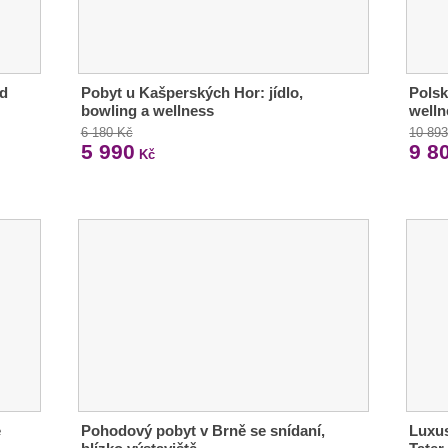
od
Pobyt u Kašperských Hor: jídlo,
Polsk
bowling a wellness
welln
6 180 Kč
10 89
5 990
9 8
Kč
e
Pohodový pobyt v Brně se snídaní,
Luxus