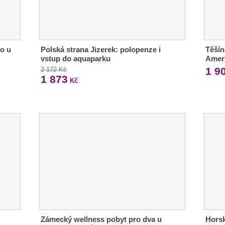
mo u
Polská strana Jizerek: polopenze i
Těšín
vstup do aquaparku
Amery
1 9
2 172 Kč
1 873
Kč
Zámecký wellness pobyt pro dva u
Horsk