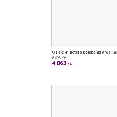
Osiek: 4* hotel s polopenzí a welln
6 808 Kč
4 863
Kč