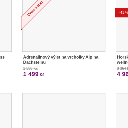
-41 
ess
Adrenalinový výlet na vrcholky Alp na
Horsk
Dachsteinu
welln
1 599 Kč
8 364
1 499
4 9
Kč