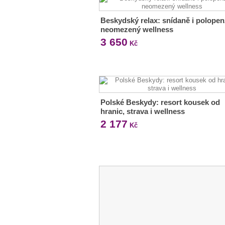
Beskydský relax: snídaně i polopen
neomezený wellness
3 650
Kč
Polské Beskydy: resort kousek od
hranic, strava i wellness
2 177
Kč