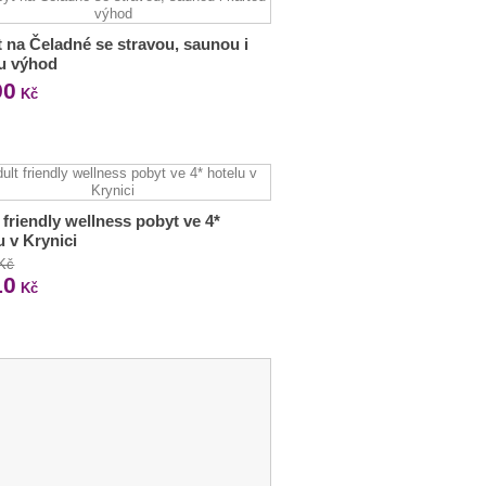
 na Čeladné se stravou, saunou i
u výhod
90
Kč
 friendly wellness pobyt ve 4*
u v Krynici
 Kč
10
Kč