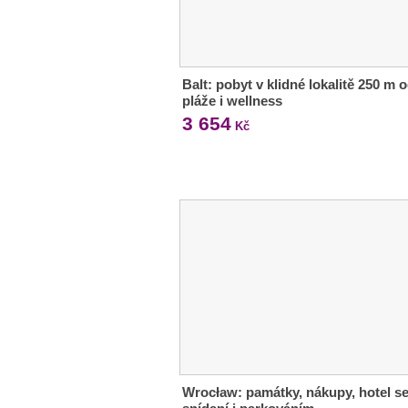
Balt: pobyt v klidné lokalitě 250 m 
pláže i wellness
3 654
Kč
Wrocław: památky, nákupy, hotel s