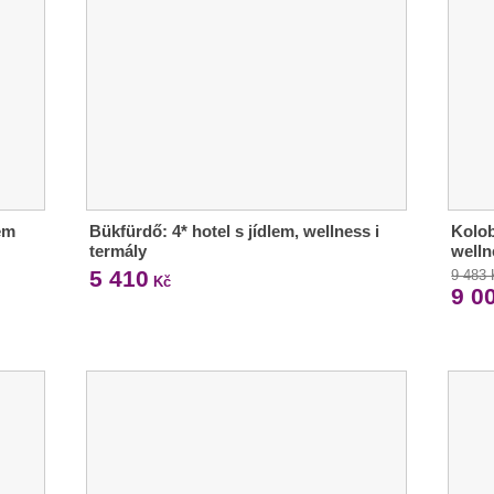
em
Bükfürdő: 4* hotel s jídlem, wellness i
Kolob
termály
welln
5 410
9 483
Kč
9 0