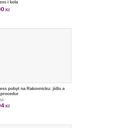
ess i kola
90
Kč
ess pobyt na Rakovnicku: jídlo a
 procedur
 Kč
94
Kč