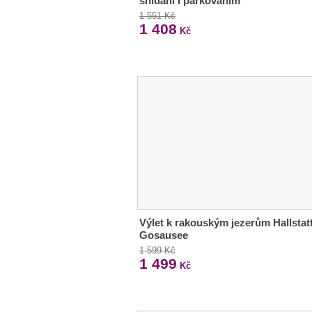
snídaní i parkováním
1 551 Kč
1 408
Kč
Výlet k rakouským jezerům Hallstatt
Gosausee
1 599 Kč
1 499
Kč