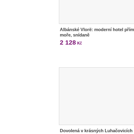
Albánské Vlorë: moderní hotel pří
moře, snídaně
2 128
Kč
Dovolená v krásných Luhačovicích