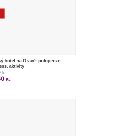
%
ý hotel na Oravě: polopenze,
ess, aktivity
 Kč
60
Kč