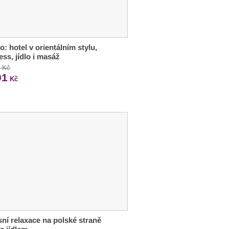
o: hotel v orientálním stylu,
ess, jídlo i masáž
3 Kč
01
Kč
ní relaxace na polské straně