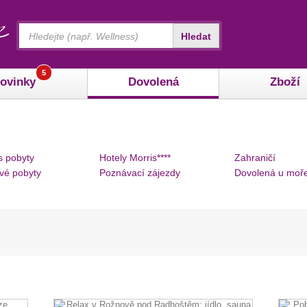
Vyhledávání
Hledat
5
ovinky
Dovolená
Zboží
s pobyty
Hotely Morris****
Zahraničí
vé pobyty
Poznávací zájezdy
Dovolená u moř