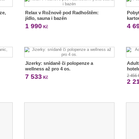
ze,
Relax v Rožnově pod Radhoštěm:
Pobyt
jídlo, sauna i bazén
karto
1 990
4 6
Kč
Jizerky: snídaně či polopenze a
Adult
wellness až pro 4 os.
hotel
7 533
2 456
Kč
2 2