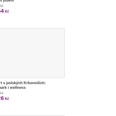
 s jídlem
 Kč
54
Kč
t v polských Krkonoších:
ark i wellness
 Kč
26
Kč