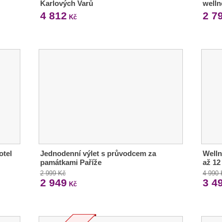
Karlových Varů
welln
4 812
2 7
Kč
otel
Jednodenní výlet s průvodcem za
Welln
památkami Paříže
až 12
2 999 Kč
4 990
2 949
3 4
Kč