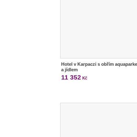
Hotel v Karpaczi s obřím aquapark
a jídlem
11 352
Kč