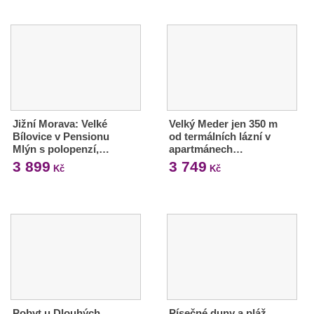
Jižní Morava: Velké
Velký Meder jen 350 m
Bílovice v Pensionu
od termálních lázní v
Mlýn s polopenzí,…
apartmánech…
3 899
3 749
Kč
Kč
Pobyt u Dlouhých
Písečné duny a pláž