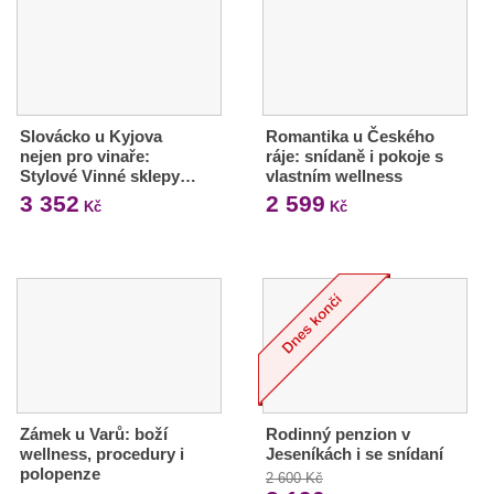
Slovácko u Kyjova
Romantika u Českého
nejen pro vinaře:
ráje: snídaně i pokoje s
Stylové Vinné sklepy…
vlastním wellness
3 352
2 599
Kč
Kč
Zámek u Varů: boží
Rodinný penzion v
wellness, procedury i
Jeseníkách i se snídaní
polopenze
2 600 Kč