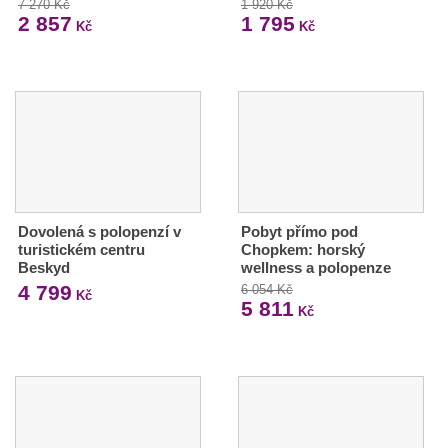
7 270 Kč
1 920 Kč
2 857
1 795
Kč
Kč
Dovolená s polopenzí v
Pobyt přímo pod
turistickém centru
Chopkem: horský
Beskyd
wellness a polopenze
4 799
6 054 Kč
Kč
5 811
Kč