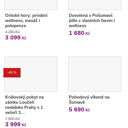
Orlické hory: privátní
Dovolená v Pošumaví:
wellness, masáž i
jídlo z vlastních farem i
polopenze
wellness
1 680
4 280 Kč
Kč
3 099
Kč
-49 %
Královský pobyt na
Pohodový víkend na
zámku Loučeň
Šumavě
nedaleko Prahy s 1
5 690
Kč
večeří 3…
7 800 Kč
3 999
Kč