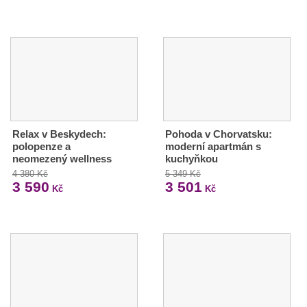
Relax v Beskydech:
Pohoda v Chorvatsku:
polopenze a
moderní apartmán s
neomezený wellness
kuchyňkou
4 380 Kč
5 349 Kč
3 590
3 501
Kč
Kč