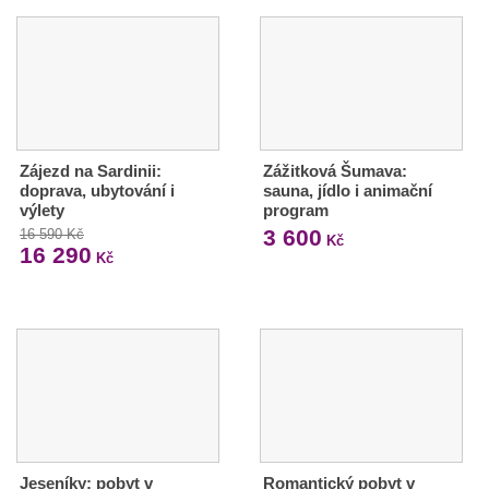
Zájezd na Sardinii:
Zážitková Šumava:
doprava, ubytování i
sauna, jídlo i animační
výlety
program
3 600
16 590 Kč
Kč
16 290
Kč
Jeseníky: pobyt v
Romantický pobyt v