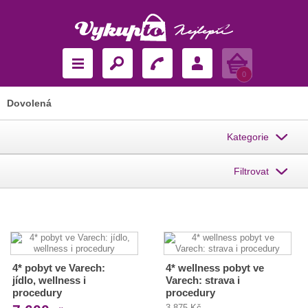
Košík
0
Dovolená
Kategorie
Filtrovat
4* pobyt ve Varech:
4* wellness pobyt ve
jídlo, wellness i
Varech: strava i
procedury
procedury
3 875 Kč