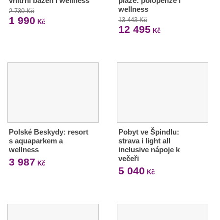
vnitřní bazén i wellness
pláže: polopenze i
wellness
2 730 Kč
1 990
13 443 Kč
Kč
12 495
Kč
Polské Beskydy: resort
Pobyt ve Špindlu:
s aquaparkem a
strava i light all
wellness
inclusive nápoje k
večeři
3 987
Kč
5 040
Kč