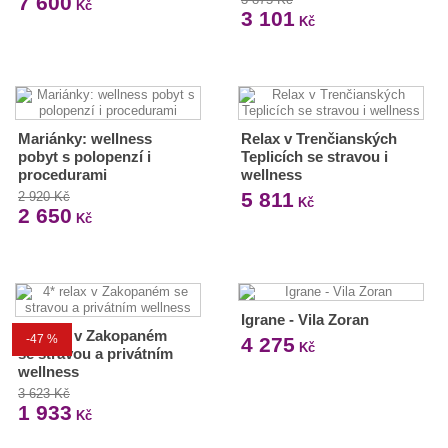
7 600
Kč
3 101
Kč
Mariánky: wellness
Relax v Trenčianských
pobyt s polopenzí i
Teplicích se stravou i
procedurami
wellness
5 811
2 920 Kč
Kč
2 650
Kč
Igrane - Vila Zoran
4* relax v Zakopaném
-47 %
4 275
Kč
se stravou a privátním
wellness
3 623 Kč
1 933
Kč