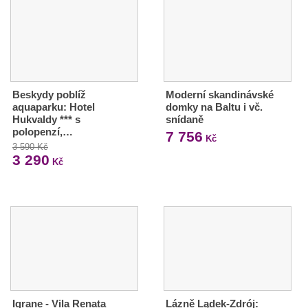
Beskydy poblíž
Moderní skandinávské
aquaparku: Hotel
domky na Baltu i vč.
Hukvaldy *** s
snídaně
polopenzí,…
7 756
Kč
3 590 Kč
3 290
Kč
Igrane - Vila Renata
Lázně Lądek-Zdrój: