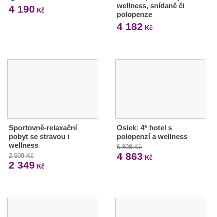
wellness, snídaně či
4 190
Kč
polopenze
4 182
Kč
Sportovně-relaxační
Osiek: 4* hotel s
pobyt se stravou i
polopenzí a wellness
wellness
6 808 Kč
4 863
2 599 Kč
Kč
2 349
Kč