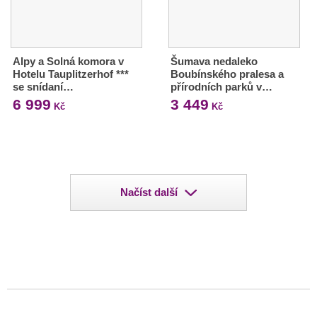
Alpy a Solná komora v
Šumava nedaleko
Hotelu Tauplitzerhof ***
Boubínského pralesa a
se snídaní…
přírodních parků v…
6 999
3 449
Kč
Kč
Načíst další