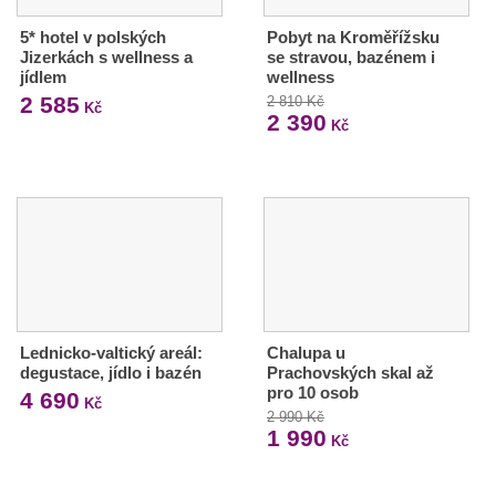
5* hotel v polských
Pobyt na Kroměřížsku
Jizerkách s wellness a
se stravou, bazénem i
jídlem
wellness
2 585
2 810 Kč
Kč
2 390
Kč
Lednicko-valtický areál:
Chalupa u
degustace, jídlo i bazén
Prachovských skal až
pro 10 osob
4 690
Kč
2 990 Kč
1 990
Kč