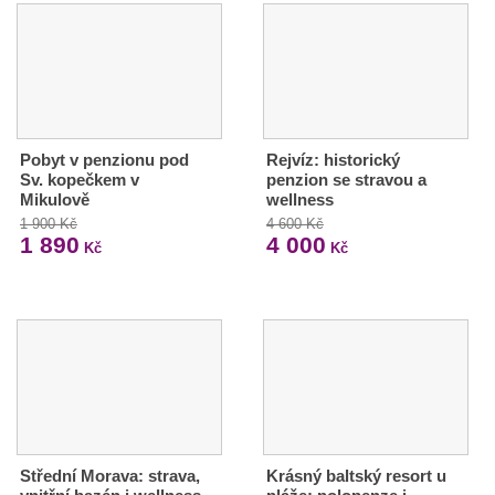
Pobyt v penzionu pod
Rejvíz: historický
Sv. kopečkem v
penzion se stravou a
Mikulově
wellness
1 900 Kč
4 600 Kč
1 890
4 000
Kč
Kč
Střední Morava: strava,
Krásný baltský resort u