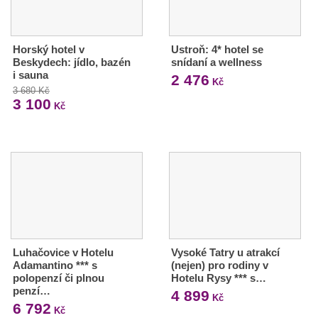
Horský hotel v
Ustroň: 4* hotel se
Beskydech: jídlo, bazén
snídaní a wellness
i sauna
2 476
Kč
3 680 Kč
3 100
Kč
Luhačovice v Hotelu
Vysoké Tatry u atrakcí
Adamantino *** s
(nejen) pro rodiny v
polopenzí či plnou
Hotelu Rysy *** s…
penzí…
4 899
Kč
6 792
Kč