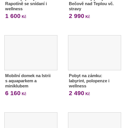
Rapotíně se snídaní i
Bečově nad Teplou vč.
wellness
stravy
1 600
2 990
Kč
Kč
Mobilní domek na Istrii
Pobyt na zámku:
s aquaparkem a
labyrint, polopenze i
miniklubem
wellness
6 160
2 490
Kč
Kč