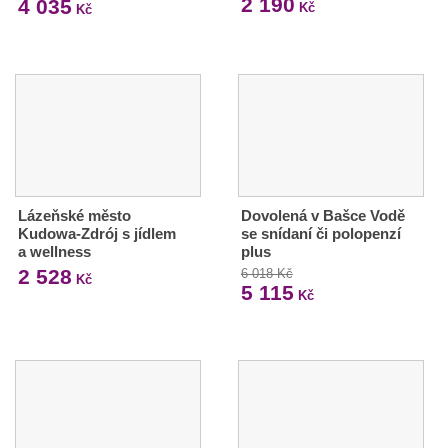
2 190
4 035
Kč
Kč
Lázeňské město
Dovolená v Bašce Vodě
Kudowa-Zdrój s jídlem
se snídaní či polopenzí
a wellness
plus
2 528
6 018 Kč
Kč
5 115
Kč