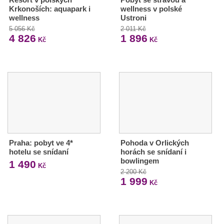
Krkonoších: aquapark i
wellness v polské
wellness
Ustroni
5 056 Kč
2 011 Kč
4 826
1 896
Kč
Kč
Praha: pobyt ve 4*
Pohoda v Orlických
hotelu se snídaní
horách se snídaní i
bowlingem
1 490
Kč
2 200 Kč
1 999
Kč