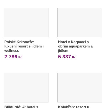
Polské Krkonoše:
Hotel v Karpaczi s
luxusní resort s jídlem i
obřím aquaparkem a
wellness
jídlem
2 786
5 337
Kč
Kč
Bükfürdő: 4* hotel s
Kolobřeh: resort u