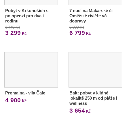
Pobyt v Krkonoších s
7 nocí na Makarské či
polopenzí pro dva i
Omišské riviéře vč.
rodinu
dopravy
3 740 Kč
6 990 Kč
3 299
6 799
Kč
Kč
Promajna - vila Čale
Balt: pobyt v klidné
lokalitě 250 m od pláže i
4 900
Kč
wellness
3 654
Kč