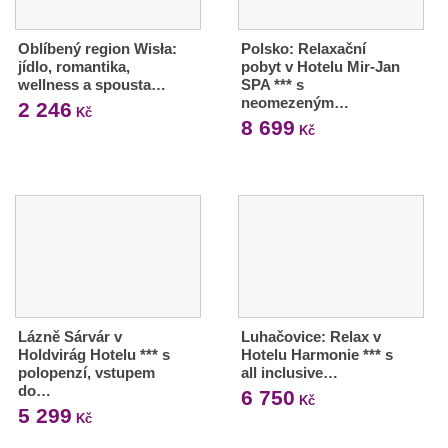
Oblíbený region Wisła:
Polsko: Relaxační
jídlo, romantika,
pobyt v Hotelu Mir-Jan
wellness a spousta…
SPA *** s
neomezeným…
2 246
Kč
8 699
Kč
Lázně Sárvár v
Luhačovice: Relax v
Holdvirág Hotelu *** s
Hotelu Harmonie *** s
polopenzí, vstupem
all inclusive…
do…
6 750
Kč
5 299
Kč