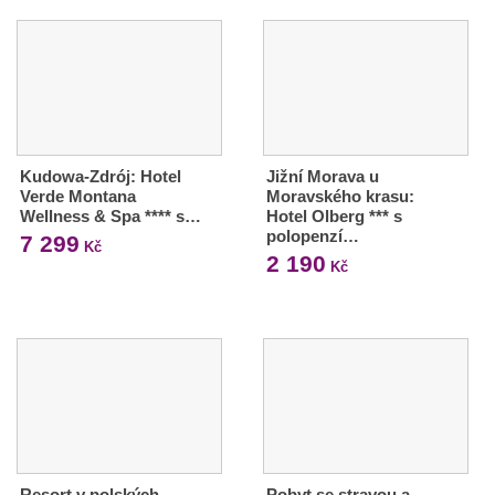
Kudowa-Zdrój: Hotel
Jižní Morava u
Verde Montana
Moravského krasu:
Wellness & Spa **** s…
Hotel Olberg *** s
polopenzí…
7 299
Kč
2 190
Kč
Resort v polských
Pobyt se stravou a