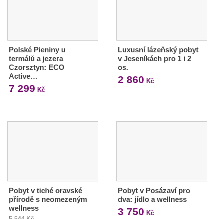
Polské Pieniny u
Luxusní lázeňský pobyt
termálů a jezera
v Jeseníkách pro 1 i 2
Czorsztyn: ECO
os.
Active…
2 860
Kč
7 299
Kč
Pobyt v tiché oravské
Pobyt v Posázaví pro
přírodě s neomezeným
dva: jídlo a wellness
wellness
3 750
Kč
5 544 Kč