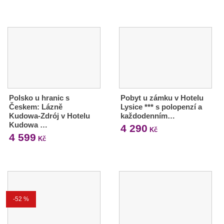
Polsko u hranic s
Pobyt u zámku v Hotelu
Českem: Lázně
Lysice *** s polopenzí a
Kudowa-Zdrój v Hotelu
každodenním…
Kudowa …
4 290
Kč
4 599
Kč
-52 %