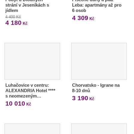
strání v Jeseníkách s
Leba: apartmány až pro
jídlem
6 osob
4 309
4 400 Kč
Kč
4 180
Kč
Luhačovice v centru:
Chorvatsko - Igrane na
ALEXANDRIA Hotel ****
8-10 dnů
s neomezeným…
3 190
Kč
10 010
Kč