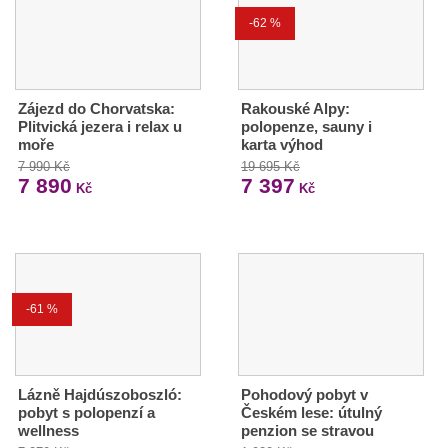
-62 %
Zájezd do Chorvatska:
Rakouské Alpy:
Plitvická jezera i relax u
polopenze, sauny i
moře
karta výhod
7 990 Kč
19 695 Kč
7 890
7 397
Kč
Kč
-61 %
Lázně Hajdúszoboszló:
Pohodový pobyt v
pobyt s polopenzí a
Českém lese: útulný
wellness
penzion se stravou