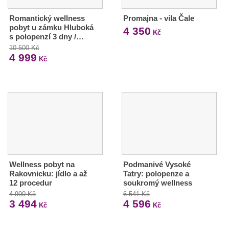
Romantický wellness
Promajna - vila Čale
pobyt u zámku Hluboká
4 350
Kč
s polopenzí 3 dny /…
10 500 Kč
4 999
Kč
Wellness pobyt na
Podmanivé Vysoké
Rakovnicku: jídlo a až
Tatry: polopenze a
12 procedur
soukromý wellness
4 990 Kč
6 541 Kč
3 494
4 596
Kč
Kč