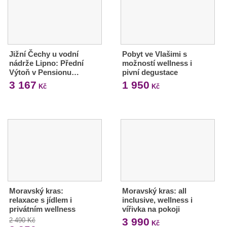
Jižní Čechy u vodní
Pobyt ve Vlašimi s
nádrže Lipno: Přední
možností wellness i
Výtoň v Pensionu…
pivní degustace
3 167
1 950
Kč
Kč
Moravský kras:
Moravský kras: all
relaxace s jídlem i
inclusive, wellness i
privátním wellness
vířivka na pokoji
3 990
2 490 Kč
Kč