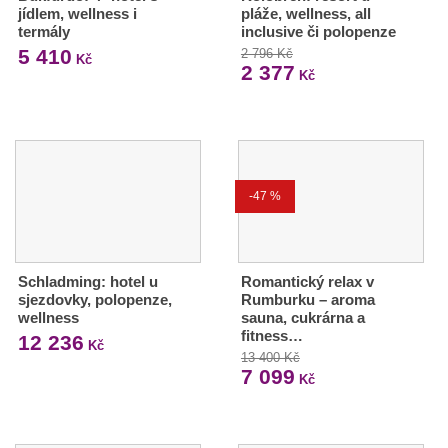
jídlem, wellness i
pláže, wellness, all
termály
inclusive či polopenze
5 410
2 796 Kč
Kč
2 377
Kč
-47 %
Schladming: hotel u
Romantický relax v
sjezdovky, polopenze,
Rumburku – aroma
wellness
sauna, cukrárna a
fitness…
12 236
Kč
13 400 Kč
7 099
Kč