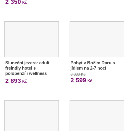
2 350
Kč
Sluneční jezera: adult
Pobyt v Božím Daru s
freindly hotel s
jídlem na 2-7 nocí
polopenzí i wellness
3 000 Kč
2 599
2 893
Kč
Kč