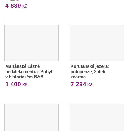
4 839
Kč
Mariánské Lázně
Korutanská jezera:
nedaleko centra: Pobyt
polopenze, 2 děti
v historickém B&B…
zdarma
1 400
7 234
Kč
Kč