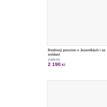
Rodinný penzion v Jeseníkách i se
snídaní
2 600 Kč
2 190
Kč