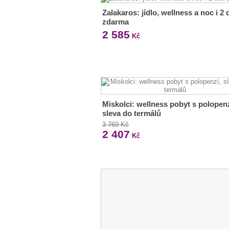
Zalakaros: jídlo, wellness a noc i 2 
zdarma
2 585
Kč
Miskolci: wellness pobyt s polopenz
sleva do termálů
3 769 Kč
2 407
Kč