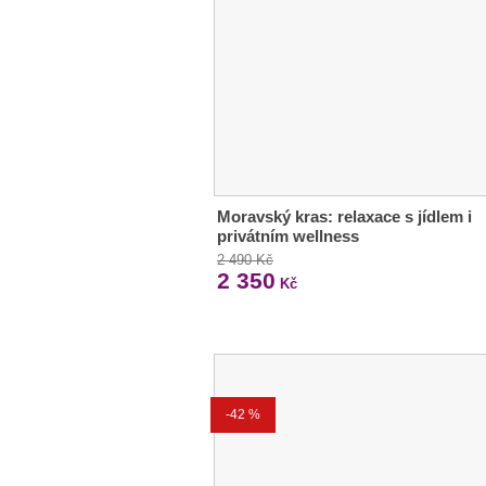
Moravský kras: relaxace s jídlem i
privátním wellness
2 490 Kč
2 350
Kč
-42 %