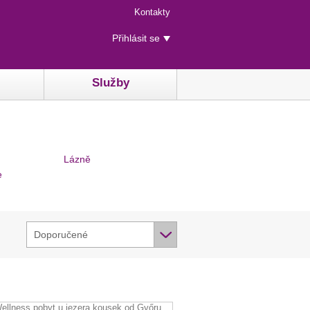
Menu
Kontakty
rychlého
Uživatelské
přístupu
Přihlásit se
menu
Služby
Lázně
e
Doporučené