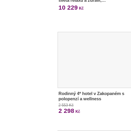
světa relaxu a zdraví,…
10 229
Kč
Rodinný 4* hotel v Zakopaném s
polopenzí a wellness
2 553 Kč
2 298
Kč