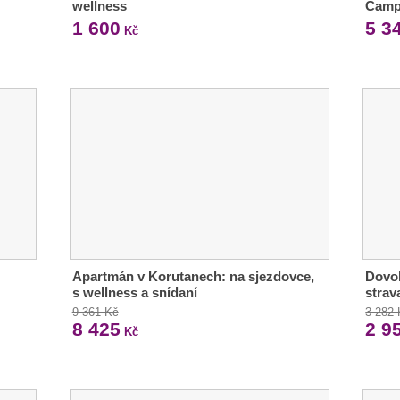
wellness
Camp
1 600
5 3
Kč
Apartmán v Korutanech: na sjezdovce,
Dovol
s wellness a snídaní
strav
9 361 Kč
3 282
8 425
2 9
Kč