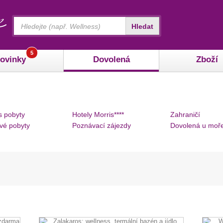
Vyhledávání
Hledat
5
ovinky
Dovolená
Zboží
s pobyty
Hotely Morris****
Zahraničí
vé pobyty
Poznávací zájezdy
Dovolená u moř