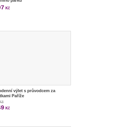
ního parku
07
Kč
denní výlet s průvodcem za
tkami Paříže
 Kč
49
Kč