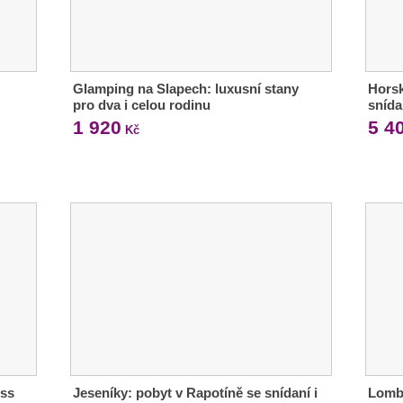
Glamping na Slapech: luxusní stany
Horsk
pro dva i celou rodinu
snída
1 920
5 4
Kč
ess
Jeseníky: pobyt v Rapotíně se snídaní i
Lomb