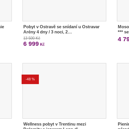
ie
Pobyt v Ostravě se snídaní u Ostravar
Moso
Arény 4 dny / 3 noci, 2…
*** s
4 7
13 500 Kč
6 999
Kč
-48 %
Wellness pobyt v Trentinu mezi
Pieni