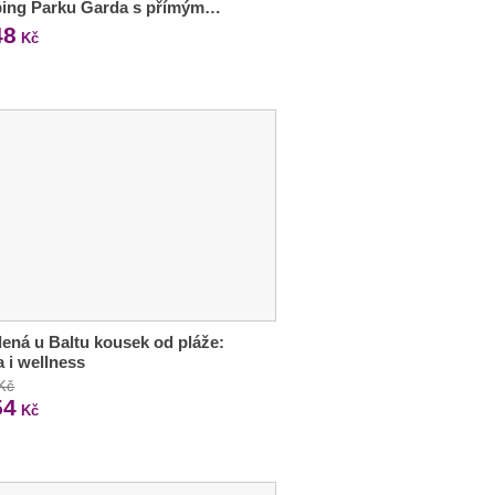
ing Parku Garda s přímým…
48
Kč
ená u Baltu kousek od pláže:
a i wellness
 Kč
54
Kč