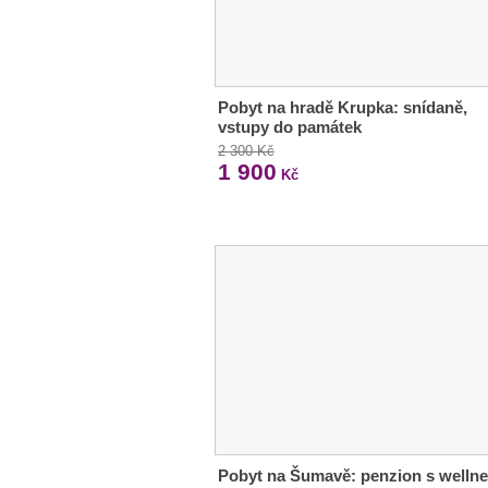
Pobyt na hradě Krupka: snídaně,
vstupy do památek
2 300 Kč
1 900
Kč
Pobyt na Šumavě: penzion s welln