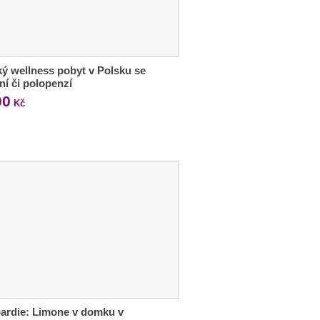
ý wellness pobyt v Polsku se
ní či polopenzí
00
Kč
ardie: Limone v domku v