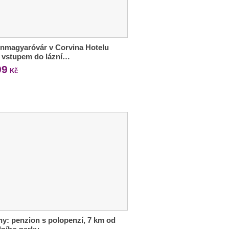
nmagyaróvár v Corvina Hotelu
e vstupem do lázní…
99
Kč
ny: penzion s polopenzí, 7 km od