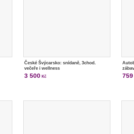
České Švýcarsko: snídaně, 3chod.
Auto
večeře i wellness
zábav
3 500
759
Kč