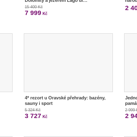
Dolomity a jezerem Lago di…
národ
2 4
15 400 Kč
7 999
Kč
4* rezort u Oravské přehrady: bazény,
Jedno
sauny i sport
pamá
5 324 Kč
2 999
3 727
2 9
Kč