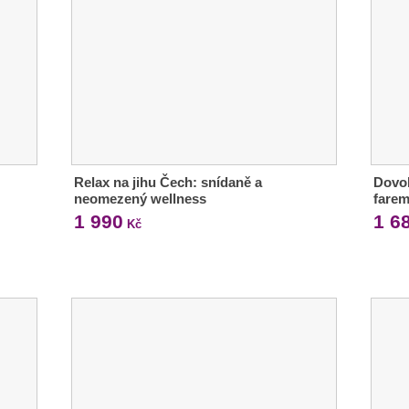
Relax na jihu Čech: snídaně a
Dovol
neomezený wellness
farem
1 990
1 6
Kč