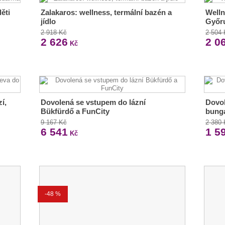
děti
Zalakaros: wellness, termální bazén a
Welln
jídlo
Győr
2 918 Kč
2 504
2 626
2 0
Kč
í,
Dovolená se vstupem do lázní
Dovol
Bükfürdő a FunCity
bunga
9 167 Kč
2 380
6 541
1 5
Kč
-48 %