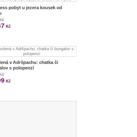
ess pobyt u jezera kousek od
u
 Kč
67
Kč
ená v Adršpachu: chatka či
lov s polopenzí
 Kč
99
Kč