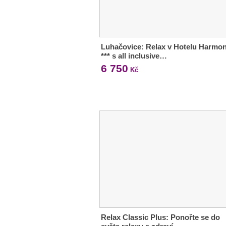
Luhačovice: Relax v Hotelu Harmon
*** s all inclusive…
6 750
Kč
Relax Classic Plus: Ponořte se do