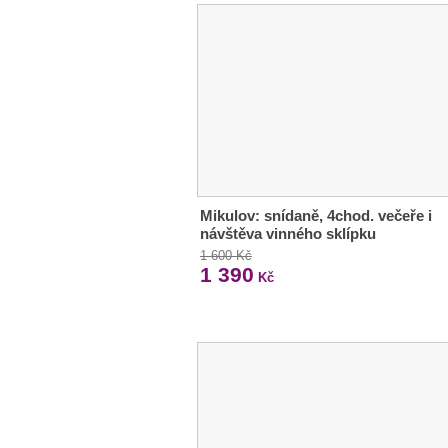
Mikulov: snídaně, 4chod. večeře i
návštěva vinného sklípku
1 600 Kč
1 390
Kč