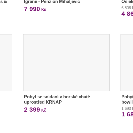
ss &
Igrane - Penzion Mihaljević
Osiek
7 990
6 808
Kč
4 8
Pobyt se snídaní v horské chatě
Pobyt
uprostřed KRNAP
bowl
2 399
1 690
Kč
1 6