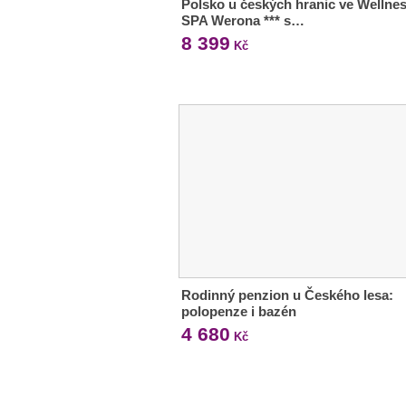
Polsko u českých hranic ve Wellne
SPA Werona *** s…
8 399
Kč
Rodinný penzion u Českého lesa:
polopenze i bazén
4 680
Kč