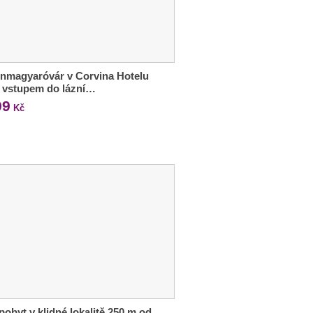
nmagyaróvár v Corvina Hotelu
e vstupem do lázní…
99
Kč
 pobyt v klidné lokalitě 250 m od