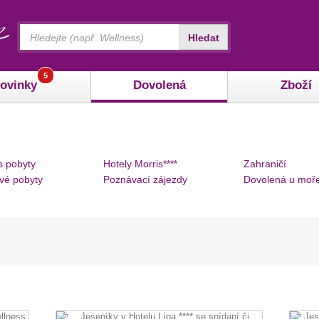
Vyhledávání
Hledat
5
ovinky
Dovolená
Zboží
s pobyty
Hotely Morris****
Zahraničí
vé pobyty
Poznávací zájezdy
Dovolená u moř