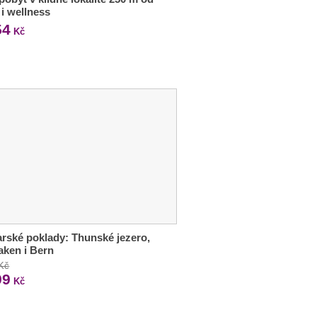
 i wellness
54
Kč
rské poklady: Thunské jezero,
laken i Bern
 Kč
99
Kč