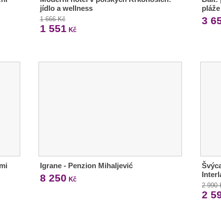
jídlo a wellness
pláže
3 6
1 666 Kč
1 551
Kč
ími
Igrane - Penzion Mihaljević
Švýca
Inter
8 250
Kč
2 990
2 5