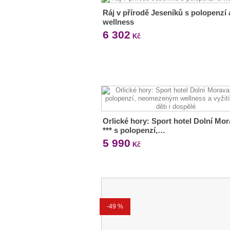
Ráj v přírodě Jeseníků s polopenzí 
wellness
6 302
Kč
Orlické hory: Sport hotel Dolní Mo
*** s polopenzí,…
5 990
Kč
-49 %