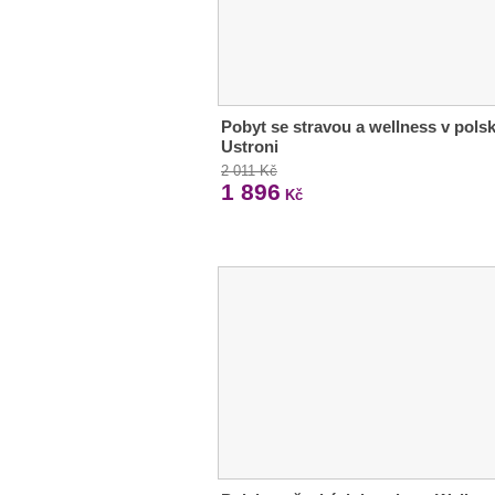
Pobyt se stravou a wellness v pols
Ustroni
2 011 Kč
1 896
Kč