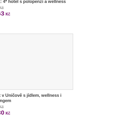
: 4* hotel s polopenzí a wellness
 Kč
63
Kč
 v Uničově s jídlem, wellness i
ingem
 Kč
80
Kč