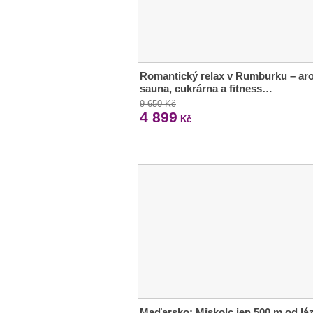
Romantický relax v Rumburku – ar
sauna, cukrárna a fitness…
9 650 Kč
4 899
Kč
Maďarsko: Miskolc jen 500 m od lá