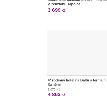
v Penzionu Tapolca…
3 699
Kč
4* rodinný hotel na Baltu s termáln
lázněmi
6 079 Kč
4 863
Kč