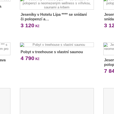
a
Jeseníky v Hotelu Lípa **** se snídaní
Jesen
či polopenzí a…
snída
3 120
3 1
Kč
Pobyt v treehouse s vlastní saunou
4 790
Kč
rava
Jesen
polo
7 8