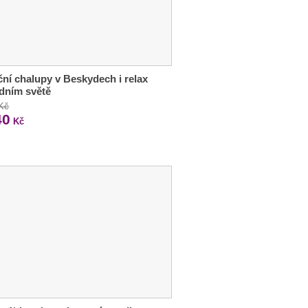
ční chalupy v Beskydech i relax
dním světě
 Kč
40
Kč