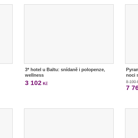
3* hotel u Baltu: snídaně i polopenze,
Pyram
wellness
noci 
3 102
8 190
Kč
7 7