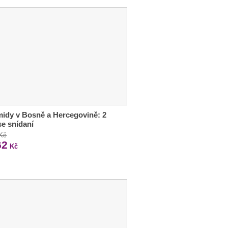
idy v Bosně a Hercegovině: 2
se snídaní
 Kč
62
Kč