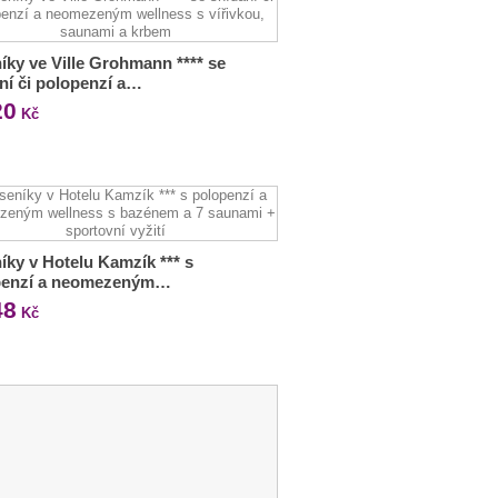
íky ve Ville Grohmann **** se
ní či polopenzí a…
20
Kč
íky v Hotelu Kamzík *** s
penzí a neomezeným…
48
Kč