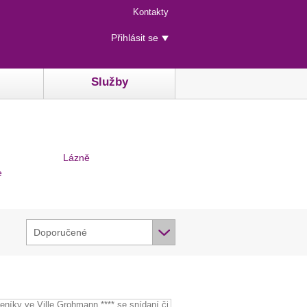
Menu
Kontakty
rychlého
Uživatelské
přístupu
Přihlásit se
menu
Služby
Lázně
e
Doporučené