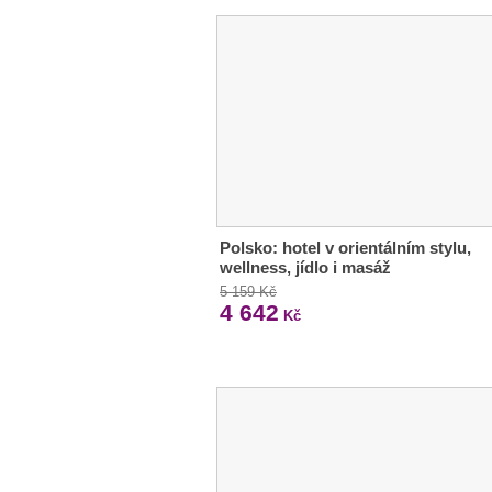
Polsko: hotel v orientálním stylu,
wellness, jídlo i masáž
5 159 Kč
4 642
Kč