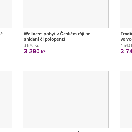
ké
Wellness pobyt v Českém ráji se
Tradi
snídaní či polopenzí
ve vo
3 870 Kč
4 540
3 290
3 7
Kč