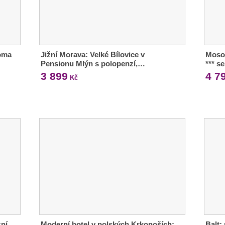
oma
Jižní Morava: Velké Bílovice v
Moso
Pensionu Mlýn s polopenzí,…
*** s
3 899
4 7
Kč
zní
Moderní hotel v polských Krkonoších:
Balt: