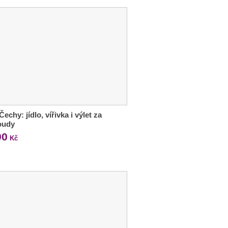
Čechy: jídlo, vířivka i výlet za
oudy
90
Kč