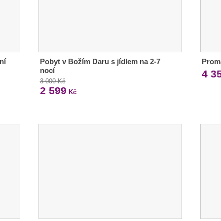
ní
Pobyt v Božím Daru s jídlem na 2-7
Proma
nocí
4 3
3 000 Kč
2 599
Kč