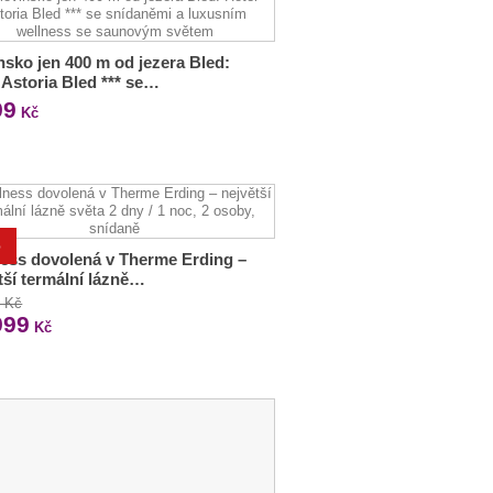
nsko jen 400 m od jezera Bled:
 Astoria Bled *** se…
99
Kč
%
ess dovolená v Therme Erding –
tší termální lázně…
0 Kč
999
Kč