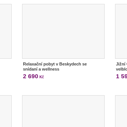
Relaxační pobyt v Beskydech se
Jižní 
snídaní a wellness
velbl
2 690
1 5
Kč