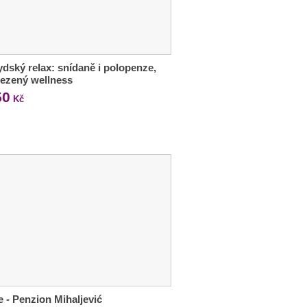
dský relax: snídaně i polopenze,
ezený wellness
50
Kč
e - Penzion Mihaljević