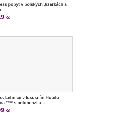
ess pobyt v polských Jizerkách s
m
19
Kč
o: Lehnice v luxusním Hotelu
a **** s polopenzí a…
99
Kč