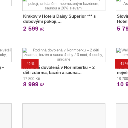
Krakov v Hotelu Daisy Superior *** s
Slovi
dobovými pokoji,…
Hotel
2 599
5 7
Kč
-49 %
-41 
 –
Rodinná dovolená v Norimberku – 2
Welln
děti zdarma, bazén a sauna…
nejvě
17 800 Kč
18 70
8 999
10 
Kč