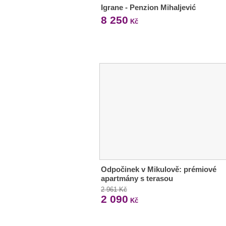
Igrane - Penzion Mihaljević
8 250
Kč
Odpočinek v Mikulově: prémiové
apartmány s terasou
2 961 Kč
2 090
Kč