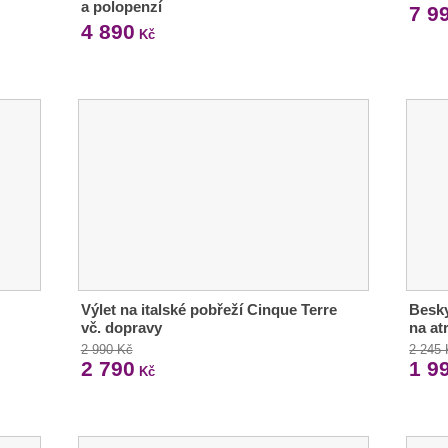
a polopenzí
7 9
4 890
Kč
Výlet na italské pobřeží Cinque Terre
Besky
vč. dopravy
na at
2 990 Kč
2 245
2 790
1 9
Kč