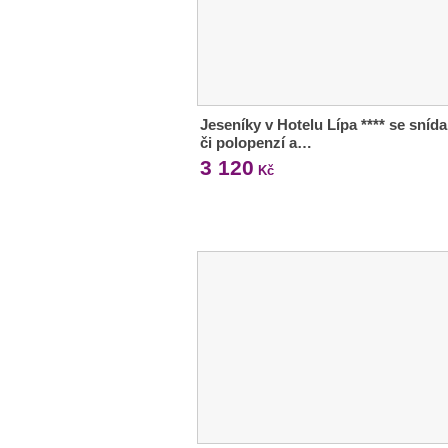
Jeseníky v Hotelu Lípa **** se snída
či polopenzí a…
3 120
Kč