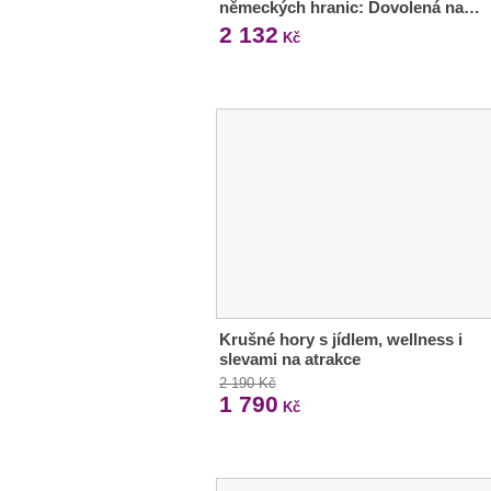
německých hranic: Dovolená na…
2 132
Kč
Krušné hory s jídlem, wellness i
slevami na atrakce
2 190 Kč
1 790
Kč