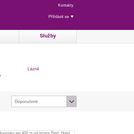
Menu
Kontakty
rychlého
Uživatelské
přístupu
Přihlásit se
menu
Služby
Lázně
e
Doporučené