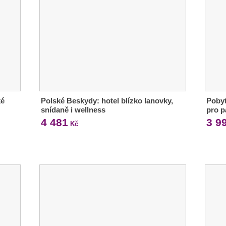
ké
Polské Beskydy: hotel blízko lanovky,
Pobyt
snídaně i wellness
pro p
4 481
3 9
Kč