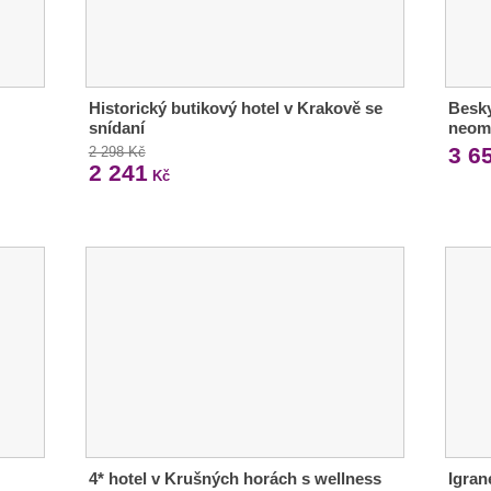
Historický butikový hotel v Krakově se
Besky
snídaní
neom
3 6
2 298 Kč
2 241
Kč
4* hotel v Krušných horách s wellness
Igran