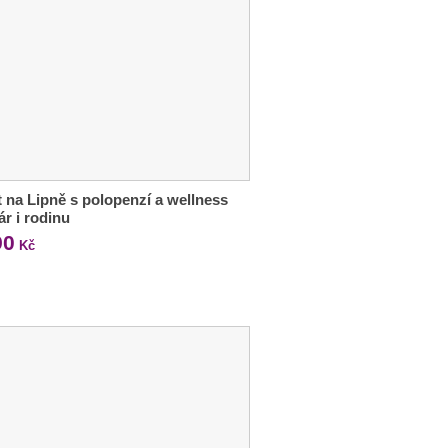
 na Lipně s polopenzí a wellness
ár i rodinu
90
Kč