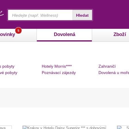
Vyhledávání
Hledat
5
ovinky
Dovolená
Zboží
s pobyty
Hotely Morris****
Zahraničí
vé pobyty
Poznávací zájezdy
Dovolená u moř