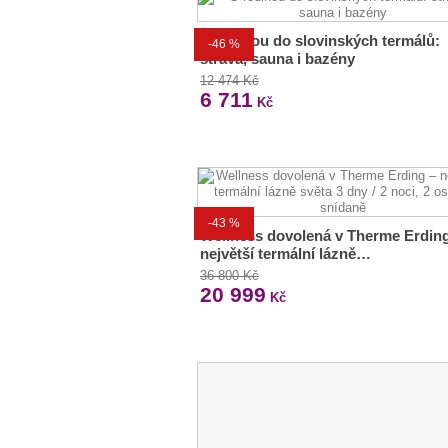
S rodinou do slovinských termálů:
-46 %
strava, sauna i bazény
12 474 Kč
6 711
Kč
-43 %
Wellness dovolená v Therme Erding
největší termální lázně…
36 800 Kč
20 999
Kč