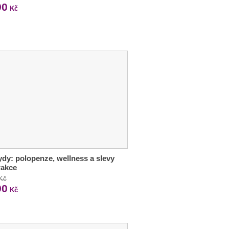
90
Kč
dy: polopenze, wellness a slevy
rakce
 Kč
90
Kč