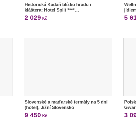
Historická Kadaň blízko hradu i
Welln
kláštera: Hotel Split ****…
jídle
2 029
5 6
Kč
Slovenské a maďarské termály na 5 dní
Polsk
(hotel), Jižní Slovensko
Gwarn
9 450
3 0
Kč