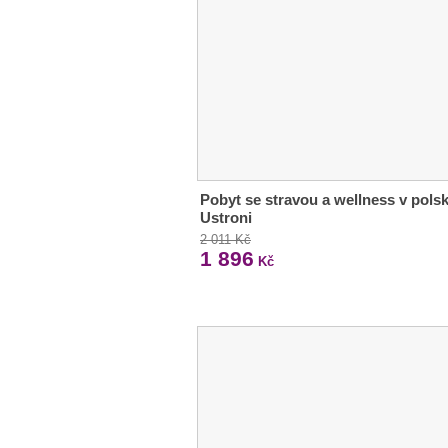
Pobyt se stravou a wellness v pols
Ustroni
2 011 Kč
1 896
Kč