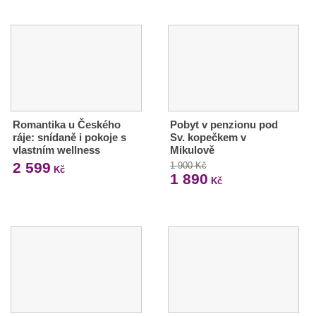
Romantika u Českého
Pobyt v penzionu pod
ráje: snídaně i pokoje s
Sv. kopečkem v
vlastním wellness
Mikulově
2 599
1 900 Kč
Kč
1 890
Kč