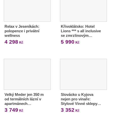
Relax v Jeseníkách:
Křivoklátsko: Hotel
polopenze i privátní
Lions *** s all inclusive
wellness
se zmrzlinovým…
4 298
5 990
Kč
Kč
Velký Meder jen 350 m
Slovácko u Kyjova
od termálních lázní v
nejen pro vinaře:
apartmánech…
Stylové Vinné sklepy…
3 749
3 352
Kč
Kč