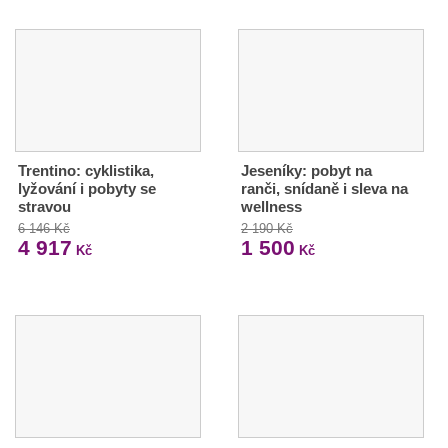
Trentino: cyklistika,
Jeseníky: pobyt na
lyžování i pobyty se
ranči, snídaně i sleva na
stravou
wellness
6 146 Kč
2 190 Kč
4 917
1 500
Kč
Kč