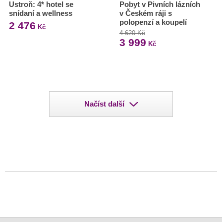
Ustroň: 4* hotel se
Pobyt v Pivních lázních
snídaní a wellness
v Českém ráji s
polopenzí a koupelí
2 476
Kč
4 620 Kč
3 999
Kč
Načíst další