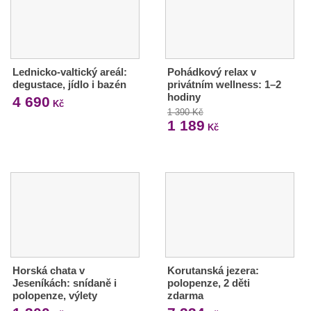
Lednicko-valtický areál:
Pohádkový relax v
degustace, jídlo i bazén
privátním wellness: 1–2
hodiny
4 690
Kč
1 390 Kč
1 189
Kč
Horská chata v
Korutanská jezera:
Jeseníkách: snídaně i
polopenze, 2 děti
polopenze, výlety
zdarma