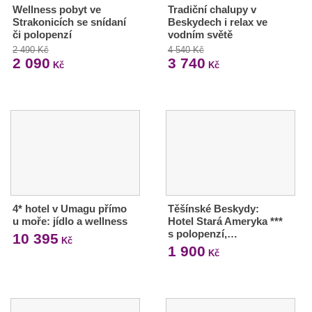
Wellness pobyt ve
Tradiční chalupy v
Strakonicích se snídaní
Beskydech i relax ve
či polopenzí
vodním světě
2 490 Kč
4 540 Kč
2 090
3 740
Kč
Kč
4* hotel v Umagu přímo
Těšínské Beskydy:
u moře: jídlo a wellness
Hotel Stará Ameryka ***
s polopenzí,…
10 395
Kč
1 900
Kč