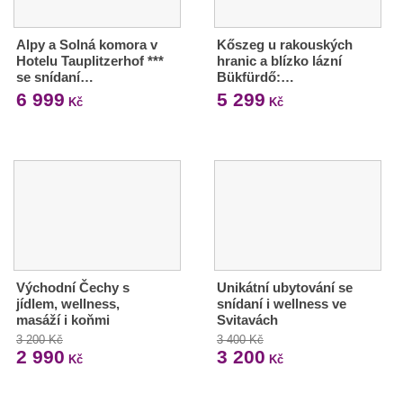
Alpy a Solná komora v
Kőszeg u rakouských
Hotelu Tauplitzerhof ***
hranic a blízko lázní
se snídaní…
Bükfürdő:…
6 999
5 299
Kč
Kč
Východní Čechy s
Unikátní ubytování se
jídlem, wellness,
snídaní i wellness ve
masáží i koňmi
Svitavách
3 200 Kč
3 400 Kč
2 990
3 200
Kč
Kč