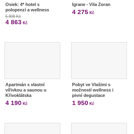
Osiek: 4* hotel s
Igrane - Vila Zoran
polopenzí a wellness
4 275
Kč
6 808 Kč
4 863
Kč
Apartmán s vlastní
Pobyt ve Vlašimi s
vířivkou a saunou u
možností wellness i
Křivoklátska
pivní degustace
4 190
1 950
Kč
Kč