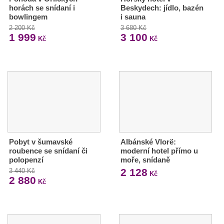
horách se snídaní i
Beskydech: jídlo, bazén
bowlingem
i sauna
2 200 Kč
3 680 Kč
1 999
3 100
Kč
Kč
Pobyt v šumavské
Albánské Vlorë:
roubence se snídaní či
moderní hotel přímo u
polopenzí
moře, snídaně
2 128
3 440 Kč
Kč
2 880
Kč