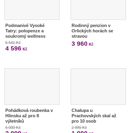
Podmanivé Vysoké
Rodinný penzion v
Tatry: polopenze a
Orlických horách se
soukromý wellness
stravou
3 960
6 541 Kč
Kč
4 596
Kč
Pohádková roubenka v
Chalupa u
Hlinsku až pro 8
Prachovských skal až
výletníků
pro 10 osob
6 000 Kč
2 990 Kč