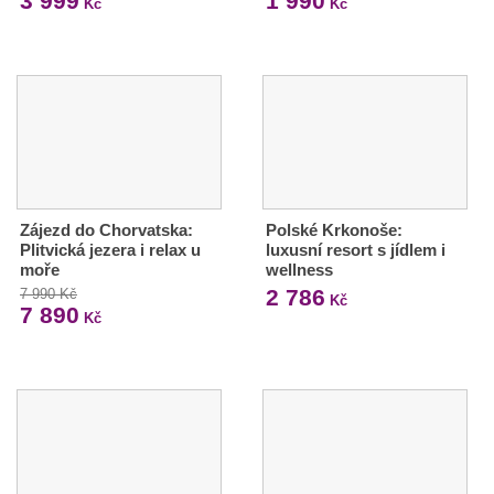
3 999
1 990
Kč
Kč
Zájezd do Chorvatska:
Polské Krkonoše:
Plitvická jezera i relax u
luxusní resort s jídlem i
moře
wellness
2 786
7 990 Kč
Kč
7 890
Kč