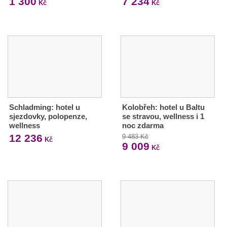
1 300
7 234
Kč
Kč
Schladming: hotel u
Kolobřeh: hotel u Baltu
sjezdovky, polopenze,
se stravou, wellness i 1
wellness
noc zdarma
12 236
9 483 Kč
Kč
9 009
Kč