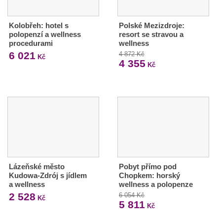
Kolobřeh: hotel s
Polské Mezizdroje:
polopenzí a wellness
resort se stravou a
procedurami
wellness
6 021
4 872 Kč
Kč
4 355
Kč
Lázeňské město
Pobyt přímo pod
Kudowa-Zdrój s jídlem
Chopkem: horský
a wellness
wellness a polopenze
2 528
6 054 Kč
Kč
5 811
Kč