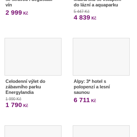
vín
do lázní a aquaparku
2 999
5 447 Kč
Kč
4 839
Kč
Celodenní výlet do
Alpy: 3* hotel s
zábavního parku
polopenzí a lesní
Energylandia
saunou
6 711
1 990 Kč
Kč
1 790
Kč