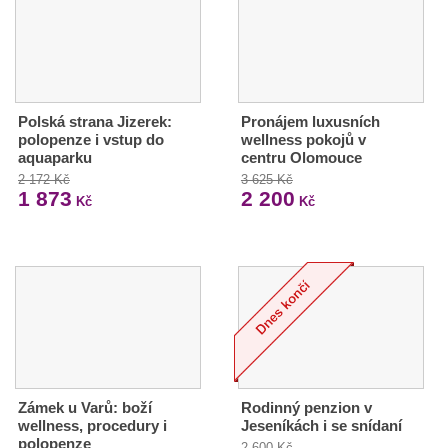
Polská strana Jizerek:
Pronájem luxusních
polopenze i vstup do
wellness pokojů v
aquaparku
centru Olomouce
2 172 Kč
3 625 Kč
1 873
2 200
Kč
Kč
Zámek u Varů: boží
Rodinný penzion v
wellness, procedury i
Jeseníkách i se snídaní
polopenze
2 600 Kč