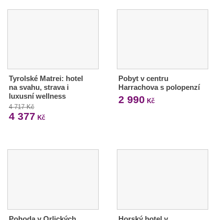
Tyrolské Matrei: hotel
Pobyt v centru
na svahu, strava i
Harrachova s polopenzí
luxusní wellness
2 990
Kč
4 717 Kč
4 377
Kč
Pohoda v Orlických
Horský hotel v