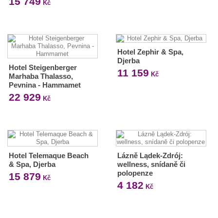
15 749
Kč
Hotel Zephir & Spa,
Djerba
Hotel Steigenberger
11 159
Kč
Marhaba Thalasso,
Pevnina - Hammamet
22 929
Kč
Hotel Telemaque Beach
Lázně Lądek-Zdrój:
& Spa, Djerba
wellness, snídaně či
polopenze
15 879
Kč
4 182
Kč