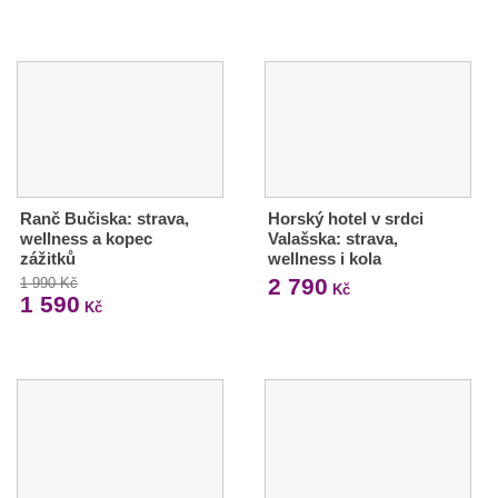
Ranč Bučiska: strava,
Horský hotel v srdci
wellness a kopec
Valašska: strava,
zážitků
wellness i kola
2 790
1 990 Kč
Kč
1 590
Kč