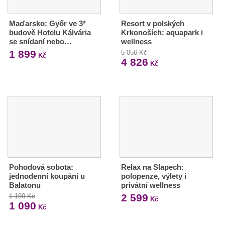
Maďarsko: Győr ve 3*
Resort v polských
budově Hotelu Kálvária
Krkonoších: aquapark i
se snídaní nebo…
wellness
1 899
5 056 Kč
Kč
4 826
Kč
Pohodová sobota:
Relax na Slapech:
jednodenní koupání u
polopenze, výlety i
Balatonu
privátní wellness
2 599
1 190 Kč
Kč
1 090
Kč