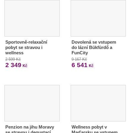
Sportovně-relaxační
Dovolená se vstupem
pobyt se stravou i
do lázní Bükfürdő a
wellness
FunCity
2 599 Kč
9 167 Kč
2 349
6 541
Kč
Kč
Penzion na jihu Moravy
Wellness pobyt v
se stravou i degustací
Maďarsku se vstupem