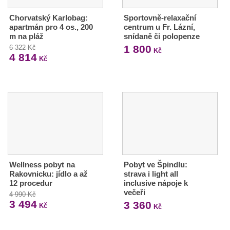
Chorvatský Karlobag:
Sportovně-relaxační
apartmán pro 4 os., 200
centrum u Fr. Lázní,
m na pláž
snídaně či polopenze
1 800
6 322 Kč
Kč
4 814
Kč
Wellness pobyt na
Pobyt ve Špindlu:
Rakovnicku: jídlo a až
strava i light all
12 procedur
inclusive nápoje k
večeři
4 990 Kč
3 494
3 360
Kč
Kč