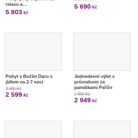
relaxu a…
5 690
Kč
5 803
Kč
Pobyt v Božím Daru s
Jednodenní výlet s
jídlem na 2-7 nocí
průvodcem za
památkami Paříže
3 000 Kč
2 599
2 999 Kč
Kč
2 949
Kč