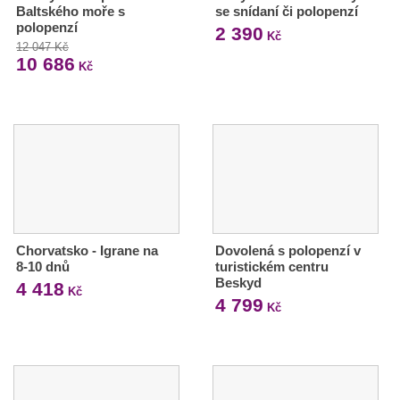
Baltského moře s
se snídaní či polopenzí
polopenzí
2 390
Kč
12 047 Kč
10 686
Kč
Chorvatsko - Igrane na
Dovolená s polopenzí v
8-10 dnů
turistickém centru
Beskyd
4 418
Kč
4 799
Kč