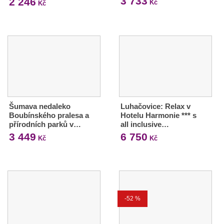
3 733
2 246
Kč
Kč
Šumava nedaleko
Luhačovice: Relax v
Boubínského pralesa a
Hotelu Harmonie *** s
přírodních parků v…
all inclusive…
3 449
6 750
Kč
Kč
-52 %