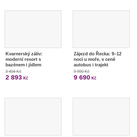
Kvarnerský záliv:
Zájezd do Řecka: 9–12
moderní resort s
nocí u moře, v ceně
bazénem i jídlem
autobus i trajekt
3 404 Kč
9 990 Kč
2 893
9 690
Kč
Kč