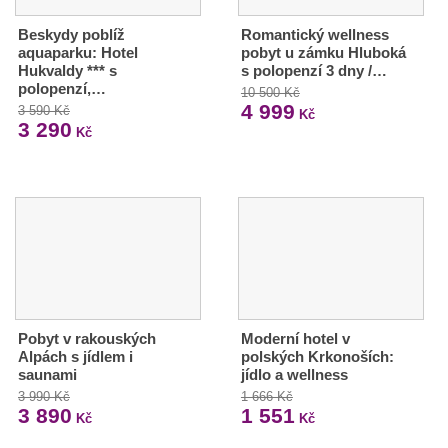
Beskydy poblíž
Romantický wellness
aquaparku: Hotel
pobyt u zámku Hluboká
Hukvaldy *** s
s polopenzí 3 dny /…
polopenzí,…
10 500 Kč
4 999
3 590 Kč
Kč
3 290
Kč
Pobyt v rakouských
Moderní hotel v
Alpách s jídlem i
polských Krkonoších:
saunami
jídlo a wellness
3 990 Kč
1 666 Kč
3 890
1 551
Kč
Kč