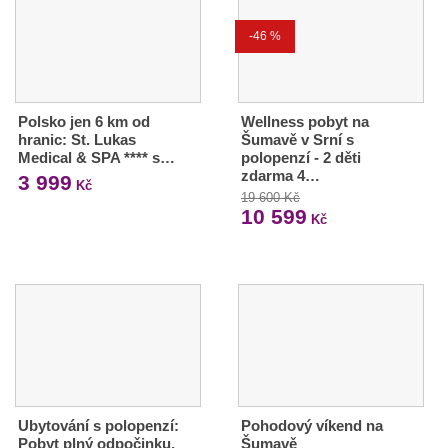
-46 %
Polsko jen 6 km od
Wellness pobyt na
hranic: St. Lukas
Šumavě v Srní s
Medical & SPA **** s…
polopenzí - 2 děti
zdarma 4…
3 999
Kč
19 600 Kč
10 599
Kč
Ubytování s polopenzí:
Pohodový víkend na
Pobyt plný odpočinku,
Šumavě