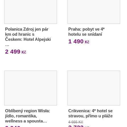
Polanica Zdroj jen pár
Praha: pobyt ve 4*
km od hranic s
hotelu se snídaní
Českem: Hotel Alpejski
1 490
Kč
…
2 499
Kč
Oblíbený region Wisła:
Crikvenica: 4* hotel se
jídlo, romantika,
stravou, přímo u pláže
wellness a spousta…
4 666 Kč