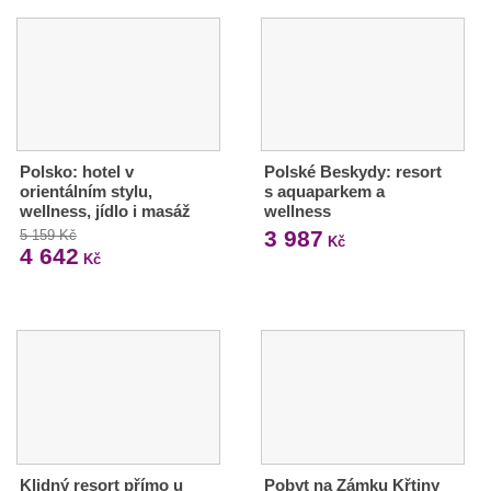
Polsko: hotel v
Polské Beskydy: resort
orientálním stylu,
s aquaparkem a
wellness, jídlo i masáž
wellness
3 987
5 159 Kč
Kč
4 642
Kč
Klidný resort přímo u
Pobyt na Zámku Křtiny