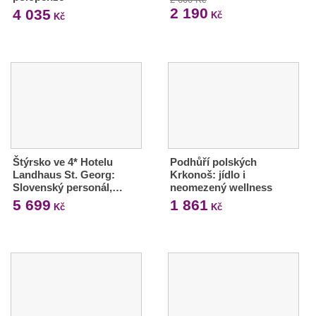
2 190
4 035
Kč
Kč
Štýrsko ve 4* Hotelu
Podhůří polských
Landhaus St. Georg:
Krkonoš: jídlo i
Slovenský personál,…
neomezený wellness
5 699
1 861
Kč
Kč