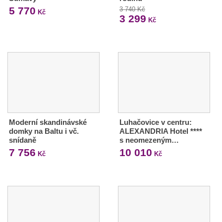
5 770
3 740 Kč
Kč
3 299
Kč
Moderní skandinávské
Luhačovice v centru:
domky na Baltu i vč.
ALEXANDRIA Hotel ****
snídaně
s neomezeným…
7 756
10 010
Kč
Kč