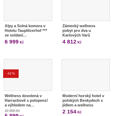
Alpy a Solná komora v
Zámecký wellness
Hotelu Tauplitzerhof ***
pobyt pro dva u
se snídaní…
Karlových Varů
6 999
4 812
Kč
Kč
-43 %
Wellness dovolená v
Moderní horský hotel v
Harrachově s polopenzí
polských Beskydech s
a výhledem na…
jídlem a wellness
2 154
10 300 Kč
Kč
5 899