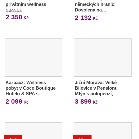
privátním wellness
německých hranic:
Dovolená na…
2 490 Kč
2 350
2 132
Kč
Kč
Karpacz: Wellness
Jižní Morava: Velké
pobyt v Coco Boutique
Bílovice v Pensionu
Hotelu & SPA s…
Mlýn s polopenzí,…
2 099
3 899
Kč
Kč