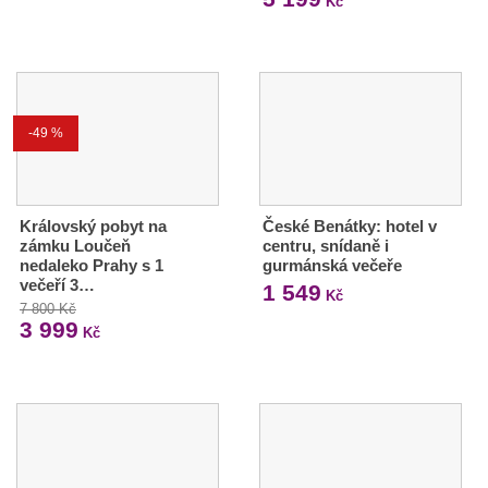
Kč
-49 %
Královský pobyt na
České Benátky: hotel v
zámku Loučeň
centru, snídaně i
nedaleko Prahy s 1
gurmánská večeře
večeří 3…
1 549
Kč
7 800 Kč
3 999
Kč