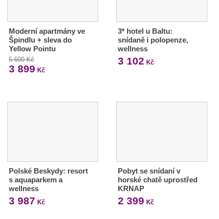
Moderní apartmány ve
3* hotel u Baltu:
Špindlu + sleva do
snídaně i polopenze,
Yellow Pointu
wellness
3 102
5 600 Kč
Kč
3 899
Kč
Polské Beskydy: resort
Pobyt se snídaní v
s aquaparkem a
horské chatě uprostřed
wellness
KRNAP
3 987
2 399
Kč
Kč