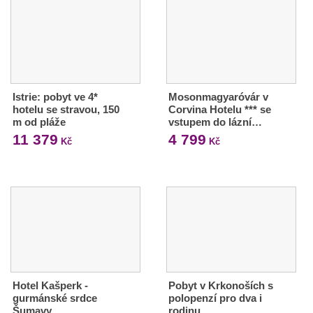
Istrie: pobyt ve 4*
Mosonmagyaróvár v
hotelu se stravou, 150
Corvina Hotelu *** se
m od pláže
vstupem do lázní…
11 379
4 799
Kč
Kč
Hotel Kašperk -
Pobyt v Krkonoších s
gurmánské srdce
polopenzí pro dva i
Šumavy
rodinu