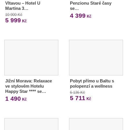
Vltavou – Hotel U
Penzionu Staré časy
Martina 3…
se…
4 399
10 900 Kč
Kč
5 999
Kč
Jižní Morava: Relaxace
Pobyt přímo u Baltu s
ve stylovém Hotelu
polopenzí a wellness
Happy Star **** se…
6 136 Kč
5 711
1 490
Kč
Kč