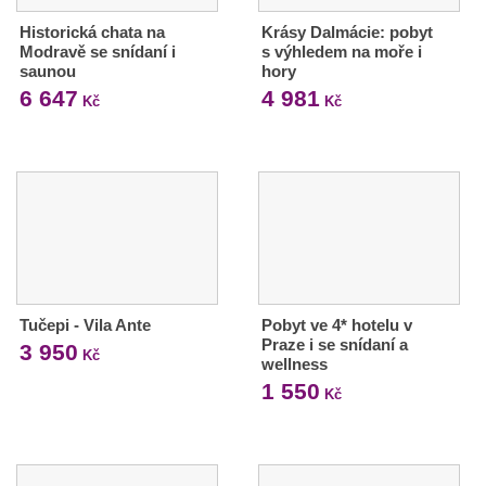
Historická chata na
Krásy Dalmácie: pobyt
Modravě se snídaní i
s výhledem na moře i
saunou
hory
6 647
4 981
Kč
Kč
Tučepi - Vila Ante
Pobyt ve 4* hotelu v
Praze i se snídaní a
3 950
Kč
wellness
1 550
Kč