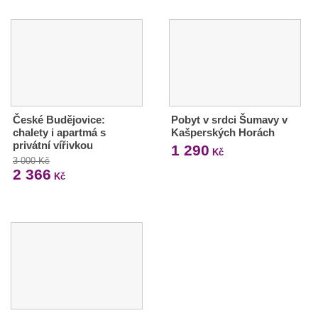
České Budějovice:
Pobyt v srdci Šumavy v
chalety i apartmá s
Kašperských Horách
privátní vířivkou
1 290
Kč
3 000 Kč
2 366
Kč