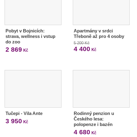
Pobyt v Bojnicích:
Apartmány v srdci
strava, wellness i vstup
Třeboně až pro 4 osoby
do zoo
5 200 Kč
4 400
2 869
Kč
Kč
Tučepi - Vila Ante
Rodinný penzion u
Českého lesa:
3 950
Kč
polopenze i bazén
4 680
Kč