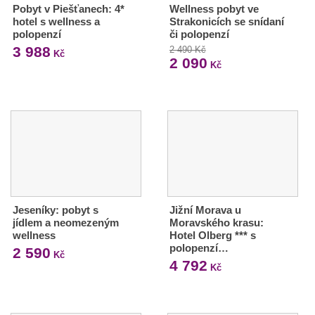
Pobyt v Piešťanech: 4*
Wellness pobyt ve
hotel s wellness a
Strakonicích se snídaní
polopenzí
či polopenzí
3 988
2 490 Kč
Kč
2 090
Kč
Jeseníky: pobyt s
Jižní Morava u
jídlem a neomezeným
Moravského krasu:
wellness
Hotel Olberg *** s
polopenzí…
2 590
Kč
4 792
Kč