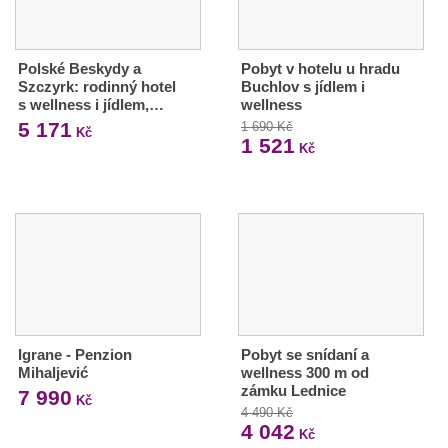
Polské Beskydy a
Pobyt v hotelu u hradu
Szczyrk: rodinný hotel
Buchlov s jídlem i
s wellness i jídlem,…
wellness
5 171
1 690 Kč
Kč
1 521
Kč
Igrane - Penzion
Pobyt se snídaní a
Mihaljević
wellness 300 m od
zámku Lednice
7 990
Kč
4 490 Kč
4 042
Kč