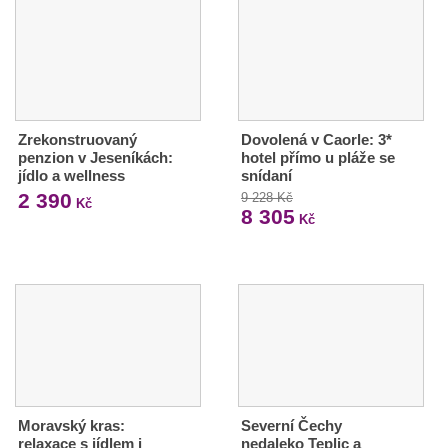
Zrekonstruovaný
Dovolená v Caorle: 3*
penzion v Jeseníkách:
hotel přímo u pláže se
jídlo a wellness
snídaní
2 390
9 228 Kč
Kč
8 305
Kč
Moravský kras:
Severní Čechy
relaxace s jídlem i
nedaleko Teplic a