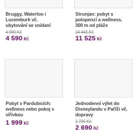
Bruggy, Waterloo i
Strunjan: pobyt s
Lucemburk vč.
polopenzí a wellness,
ubytování se snídaní
300 m od pláže
4 990 Kč
14 443 Kč
4 590
11 525
Kč
Kč
Pobyt v Pardubicích:
Jednodenní výlet do
wellness nebo pokoj s
Disneylandu v Paříži vč.
vířivkou
dopravy
1 999
2 790 Kč
Kč
2 690
Kč