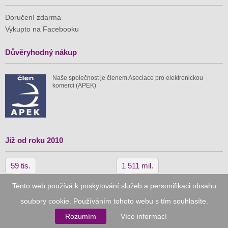
Doručení zdarma
Vykupto na Facebooku
Důvěryhodný nákup
Naše společnost je členem Asociace pro elektronickou
komerci (APEK)
Již od roku 2010
59 tis.
1 511 mil.
spuštěných nabídek
ušetřeno nákupy
Tento web používá k poskytování služeb a personifikaci obsahu
soubory cookie. Používáním tohoto webu s tím souhlasíte.
© 2010–2026
Vykupto.cz
, Všechna práva vyhrazena.
Rozumím
Více informací
Podmínky užití
Zpracování osobních údajů