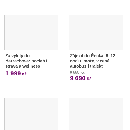
Za výlety do
Zájezd do Řecka: 9–12
Harrachova: nocleh i
nocí u moře, v ceně
strava a wellness
autobus i trajekt
1 999
9 990 Kč
Kč
9 690
Kč