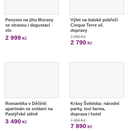
Penzion na jihu Moravy
Výlet na italské pobřeží
se stravou i degustací
Cinque Terre vč.
vín
dopravy
2 999
2 990 Kč
Kč
2 790
Kč
Romantika v Děčíně:
Krásy Švédska: národní
apartmán se snídaní na
parky, losí farma,
Pastýřské stěně
doprava i hotel
3 490
7 990 Kč
Kč
7 890
Kč