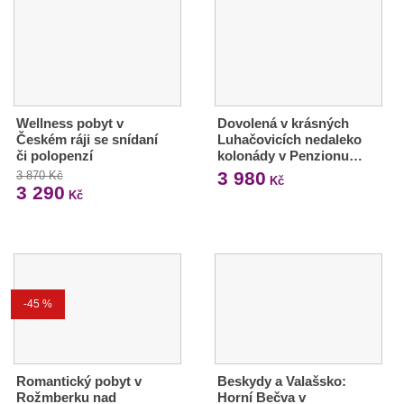
Wellness pobyt v
Dovolená v krásných
Českém ráji se snídaní
Luhačovicích nedaleko
či polopenzí
kolonády v Penzionu…
3 980
3 870 Kč
Kč
3 290
Kč
-45 %
Romantický pobyt v
Beskydy a Valašsko:
Rožmberku nad
Horní Bečva v