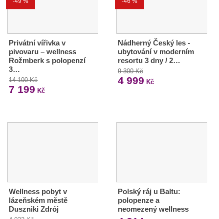
-49 %
-46 %
Privátní vířivka v
Nádherný Český les -
pivovaru – wellness
ubytování v moderním
Rožmberk s polopenzí
resortu 3 dny / 2…
3…
9 300 Kč
4 999
14 100 Kč
Kč
7 199
Kč
Wellness pobyt v
Polský ráj u Baltu:
lázeňském městě
polopenze a
Duszniki Zdrój
neomezený wellness