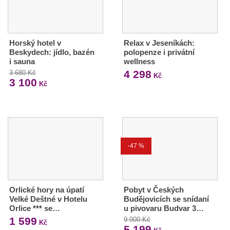
Horský hotel v
Relax v Jeseníkách:
Beskydech: jídlo, bazén
polopenze i privátní
i sauna
wellness
4 298
3 680 Kč
Kč
3 100
Kč
-47 %
Orlické hory na úpatí
Pobyt v Českých
Velké Deštné v Hotelu
Budějovicích se snídaní
Orlice *** se…
u pivovaru Budvar 3…
1 599
9 900 Kč
Kč
5 199