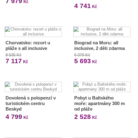
7 979
Kč
4 741
Kč
Chorvatsko: rezort u
Biograd na Moru: all
pláže s all inclusive
inclusive, 2 děti zdarma
8 535 Kč
6 079 Kč
7 117
5 693
Kč
Kč
Dovolená s polopenzí v
Pobyt u Baltského
turistickém centru
moře: apartmány 300 m
Beskyd
od pláže
4 799
2 528
Kč
Kč