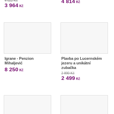
4 814
4 022 Kč
Kč
3 964
Kč
Igrane - Penzion
Plavba po Lucernském
Mihaljević
jezeru a unikátní
zubačka
8 250
Kč
2 890 Kč
2 499
Kč