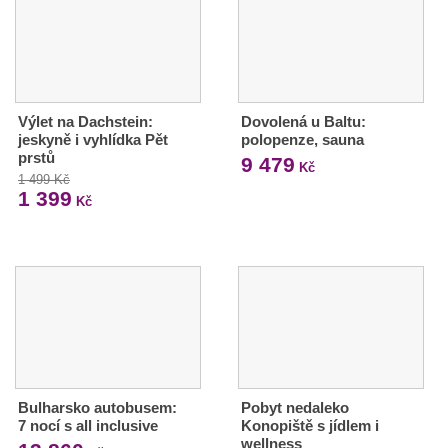
Výlet na Dachstein:
Dovolená u Baltu:
jeskyně i vyhlídka Pět
polopenze, sauna
prstů
9 479
Kč
1 499 Kč
1 399
Kč
Bulharsko autobusem:
Pobyt nedaleko
7 nocí s all inclusive
Konopiště s jídlem i
wellness