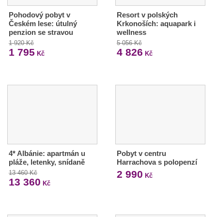
Pohodový pobyt v
Resort v polských
Českém lese: útulný
Krkonoších: aquapark i
penzion se stravou
wellness
1 920 Kč
5 056 Kč
1 795
4 826
Kč
Kč
4* Albánie: apartmán u
Pobyt v centru
pláže, letenky, snídaně
Harrachova s polopenzí
2 990
13 460 Kč
Kč
13 360
Kč