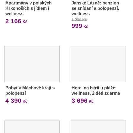
Apartmány v polských
Janské Lázně: penzion
Krkonoších s jídlem i
se snídaní a polopenzí,
wellness
wellness
2 166
1 200 Kč
Kč
999
Kč
Pobyt v Máchově kraji s
Hotel na Istrii u pláže:
polopenzí
wellness, 2 děti zdarma
4 390
3 696
Kč
Kč