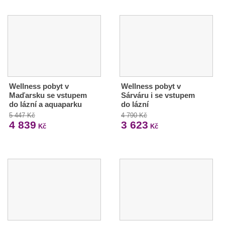
Wellness pobyt v
Wellness pobyt v
Maďarsku se vstupem
Sárváru i se vstupem
do lázní a aquaparku
do lázní
5 447 Kč
4 790 Kč
4 839
3 623
Kč
Kč