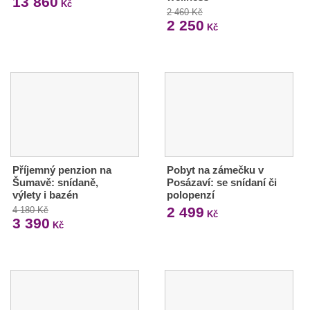
13 860
Kč
2 460 Kč
2 250
Kč
Příjemný penzion na
Pobyt na zámečku v
Šumavě: snídaně,
Posázaví: se snídaní či
výlety i bazén
polopenzí
2 499
4 180 Kč
Kč
3 390
Kč