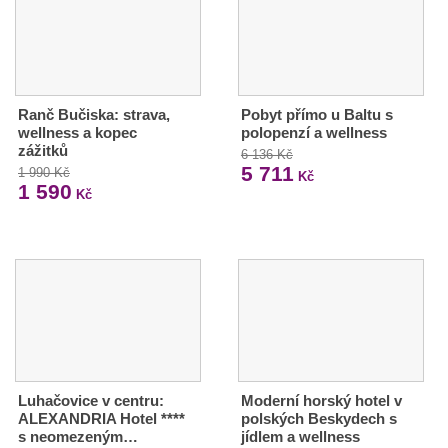
Ranč Bučiska: strava,
Pobyt přímo u Baltu s
wellness a kopec
polopenzí a wellness
zážitků
6 136 Kč
5 711
1 990 Kč
Kč
1 590
Kč
Luhačovice v centru:
Moderní horský hotel v
ALEXANDRIA Hotel ****
polských Beskydech s
s neomezeným…
jídlem a wellness