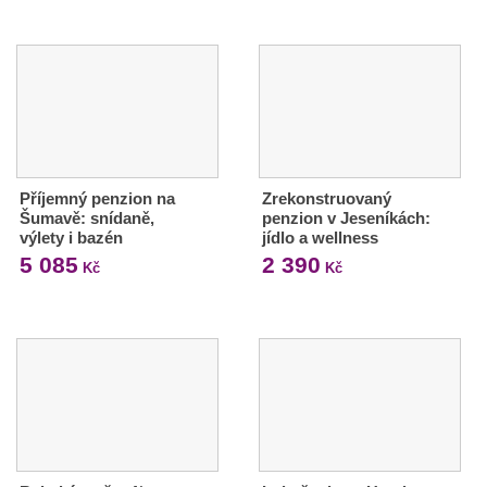
Příjemný penzion na
Zrekonstruovaný
Šumavě: snídaně,
penzion v Jeseníkách:
výlety i bazén
jídlo a wellness
5 085
2 390
Kč
Kč