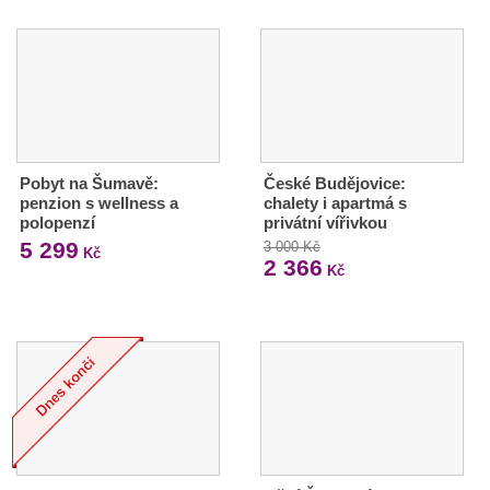
Pobyt na Šumavě:
České Budějovice:
penzion s wellness a
chalety i apartmá s
polopenzí
privátní vířivkou
5 299
3 000 Kč
Kč
2 366
Kč