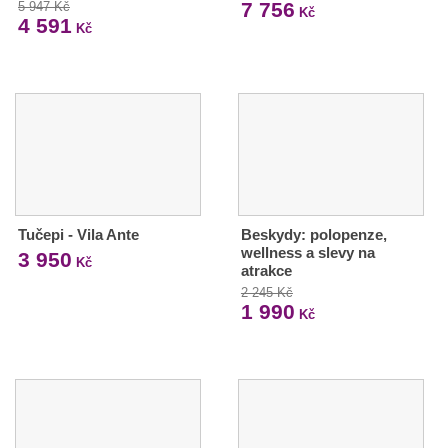
7 756
5 947 Kč
Kč
4 591
Kč
Tučepi - Vila Ante
Beskydy: polopenze,
wellness a slevy na
3 950
Kč
atrakce
2 245 Kč
1 990
Kč