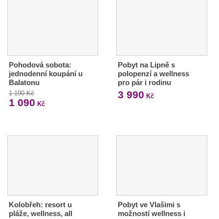
Pohodová sobota:
Pobyt na Lipně s
jednodenní koupání u
polopenzí a wellness
Balatonu
pro pár i rodinu
3 990
1 190 Kč
Kč
1 090
Kč
Kolobřeh: resort u
Pobyt ve Vlašimi s
pláže, wellness, all
možností wellness i