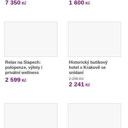
7 350
1 600
Kč
Kč
Relax na Slapech:
Historický butikový
polopenze, výlety i
hotel v Krakově se
privátní wellness
snídaní
2 599
2 298 Kč
Kč
2 241
Kč