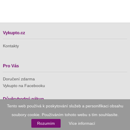
Vykupto.cz
Kontakty
Pro Vás
Doručení zdarma
Vykupto na Facebooku
Důvěryhodný nákup
Tento web používá k poskytování služeb a personifikaci obsahu
Naše společnost je členem Asociace pro elektronickou
soubory cookie. Používáním tohoto webu s tím souhlasíte.
komerci (APEK)
Rozumím
Více informací