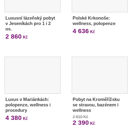
Luxusní lázeňský pobyt
Polské Krkonoše:
v Jeseníkách pro 1 i 2
wellness, polopenze
os.
4 636
Kč
2 860
Kč
Luxus v Mariánkách:
Pobyt na Kroměřížsku
polopenze, wellness i
se stravou, bazénem i
procedury
wellness
4 380
2 810 Kč
Kč
2 390
Kč