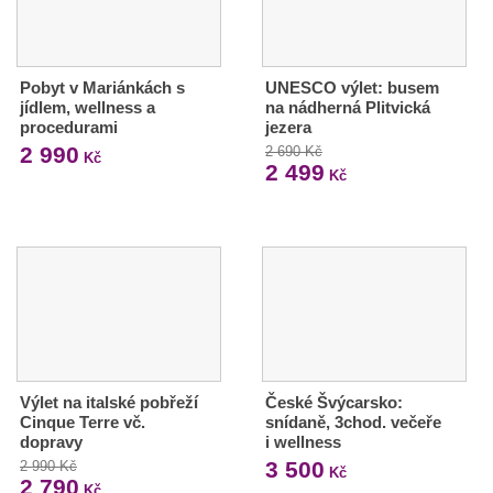
Pobyt v Mariánkách s
UNESCO výlet: busem
jídlem, wellness a
na nádherná Plitvická
procedurami
jezera
2 990
2 690 Kč
Kč
2 499
Kč
Výlet na italské pobřeží
České Švýcarsko:
Cinque Terre vč.
snídaně, 3chod. večeře
dopravy
i wellness
3 500
2 990 Kč
Kč
2 790
Kč