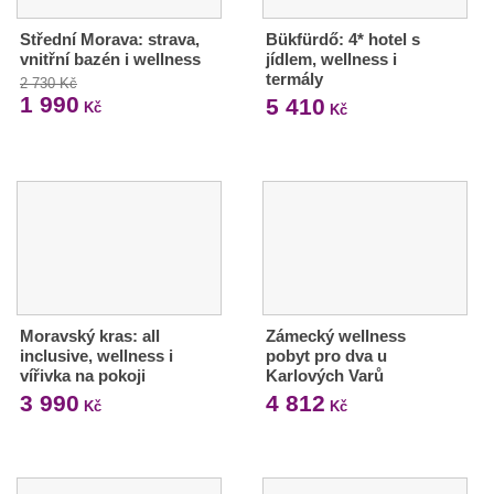
Střední Morava: strava,
Bükfürdő: 4* hotel s
vnitřní bazén i wellness
jídlem, wellness i
termály
2 730 Kč
1 990
5 410
Kč
Kč
Moravský kras: all
Zámecký wellness
inclusive, wellness i
pobyt pro dva u
vířivka na pokoji
Karlových Varů
3 990
4 812
Kč
Kč