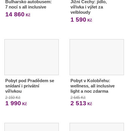
Bulharsko autobusem:
Jižní Čechy: jídlo,
7 nocí s all inclusive
vířivka i výlet za
velbloudy
14 860
Kč
1 590
Kč
Pobyt pod Pradědem se
Pobyt v Kolobřehu:
snídaní i privátní
wellness, all inclusive
vířivkou
light a noc zdarma
2 150 Kč
2 645 Kč
1 990
2 513
Kč
Kč