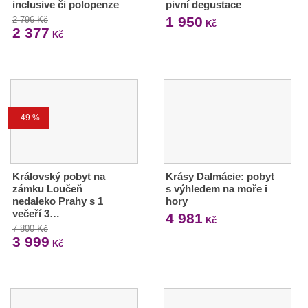
inclusive či polopenze
pivní degustace
1 950
2 796 Kč
Kč
2 377
Kč
-49 %
Královský pobyt na
Krásy Dalmácie: pobyt
zámku Loučeň
s výhledem na moře i
nedaleko Prahy s 1
hory
večeří 3…
4 981
Kč
7 800 Kč
3 999
Kč