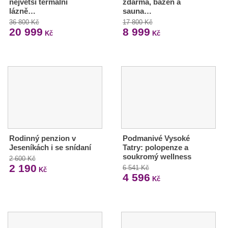
největší termální
zdarma, bazén a
lázně…
sauna…
36 800 Kč
17 800 Kč
20 999
8 999
Kč
Kč
Rodinný penzion v
Podmanivé Vysoké
Jeseníkách i se snídaní
Tatry: polopenze a
soukromý wellness
2 600 Kč
2 190
6 541 Kč
Kč
4 596
Kč