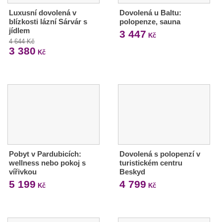
Luxusní dovolená v
Dovolená u Baltu:
blízkosti lázní Sárvár s
polopenze, sauna
jídlem
3 447
Kč
4 644 Kč
3 380
Kč
Pobyt v Pardubicích:
Dovolená s polopenzí v
wellness nebo pokoj s
turistickém centru
vířivkou
Beskyd
5 199
4 799
Kč
Kč