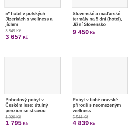
5* hotel v polských
Slovenské a maďarské
Jizerkách s wellness a
termály na 5 dní (hotel),
jídlem
Jižní Slovensko
9 450
3 849 Kč
Kč
3 657
Kč
Pohodový pobyt v
Pobyt v tiché oravské
Českém lese: útulný
přírodě s neomezeným
penzion se stravou
wellness
1 920 Kč
5 544 Kč
1 795
4 839
Kč
Kč