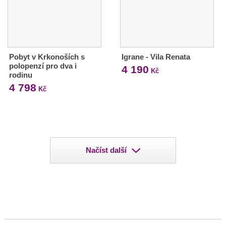
Pobyt v Krkonoších s
Igrane - Vila Renata
polopenzí pro dva i
4 190
Kč
rodinu
4 798
Kč
Načíst další