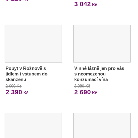
3 042
Kč
Pobyt v Rožnově s
Vinné lázně jen pro vás
jídlem i vstupem do
s neomezenou
skanzenu
konzumací vína
2 600 Kč
3 080 Kč
2 390
2 690
Kč
Kč