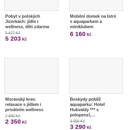
Pobyt v polských
Mobilní domek na Istrii
Jizerkách: jídlo i
s aquaparkem a
wellness, děti zdarma
miniklubem
6 160
5 477 Kč
Kč
5 203
Kč
Moravský kras:
Beskydy poblíž
relaxace s jídlem i
aquaparku: Hotel
privátním wellness
Hukvaldy *** s
polopenzí,…
2 490 Kč
2 350
3 590 Kč
Kč
3 290
Kč