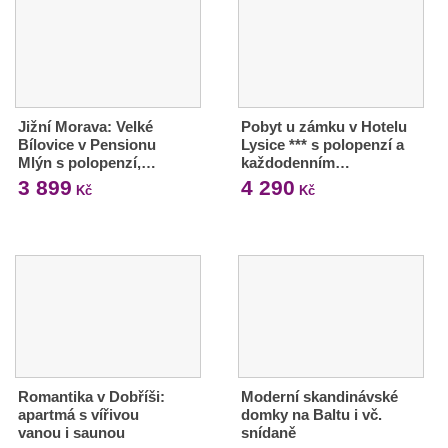
Jižní Morava: Velké
Pobyt u zámku v Hotelu
Bílovice v Pensionu
Lysice *** s polopenzí a
Mlýn s polopenzí,…
každodenním…
3 899
4 290
Kč
Kč
Romantika v Dobříši:
Moderní skandinávské
apartmá s vířivou
domky na Baltu i vč.
vanou i saunou
snídaně