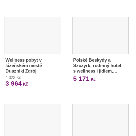
Wellness pobyt v
Polské Beskydy a
lázeňském městě
Szczyrk: rodinný hotel
Duszniki Zdrój
s wellness i jídlem,…
5 171
4 022 Kč
Kč
3 964
Kč