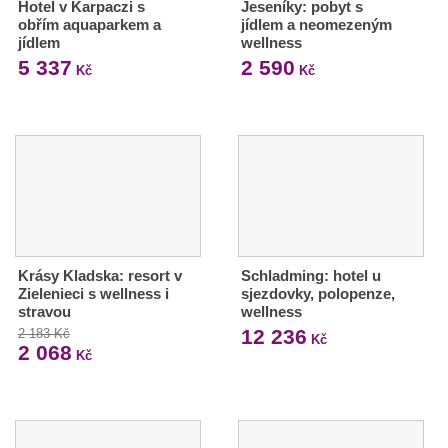
Hotel v Karpaczi s
Jeseníky: pobyt s
obřím aquaparkem a
jídlem a neomezeným
jídlem
wellness
5 337
2 590
Kč
Kč
Krásy Kladska: resort v
Schladming: hotel u
Zielenieci s wellness i
sjezdovky, polopenze,
stravou
wellness
12 236
2 183 Kč
Kč
2 068
Kč