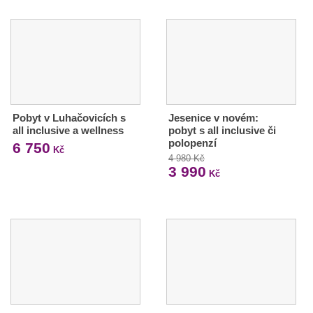
Pobyt v Luhačovicích s
Jesenice v novém:
all inclusive a wellness
pobyt s all inclusive či
polopenzí
6 750
Kč
4 980 Kč
3 990
Kč