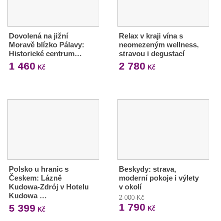
Dovolená na jižní
Relax v kraji vína s
Moravě blízko Pálavy:
neomezeným wellness,
Historické centrum…
stravou i degustací
1 460
2 780
Kč
Kč
Polsko u hranic s
Beskydy: strava,
Českem: Lázně
moderní pokoje i výlety
Kudowa-Zdrój v Hotelu
v okolí
Kudowa …
2 000 Kč
1 790
5 399
Kč
Kč