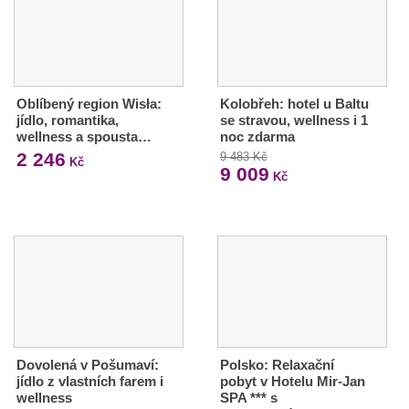
Oblíbený region Wisła:
Kolobřeh: hotel u Baltu
jídlo, romantika,
se stravou, wellness i 1
wellness a spousta…
noc zdarma
2 246
9 483 Kč
Kč
9 009
Kč
Dovolená v Pošumaví:
Polsko: Relaxační
jídlo z vlastních farem i
pobyt v Hotelu Mir-Jan
wellness
SPA *** s