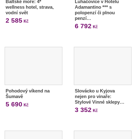
Baltské moře: 4*
Luhačovice v Hotelu
wellness hotel, strava,
Adamantino *** s
vodní svět
polopenzí či plnou
penzí…
2 585
Kč
6 792
Kč
Pohodový víkend na
Slovácko u Kyjova
Šumavě
nejen pro vinaře:
Stylové Vinné sklepy…
5 690
Kč
3 352
Kč