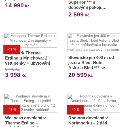
Superior *** s
14 990
Kč
dobovými pokoji,…
2 599
Kč
-41 %
Aquapark Therme
Slovinsko jen 400 m od
Erding u Mnichova: 2
jezera Bled: Hotel
vstupenky + ubytování
Astoria Bled *** se…
6 776 Kč
3 998
20 599
Kč
Kč
-43 %
-49 %
Wellness dovolená v
Rodinná dovolená v
Therme Erding –
Norimberku – 2 děti