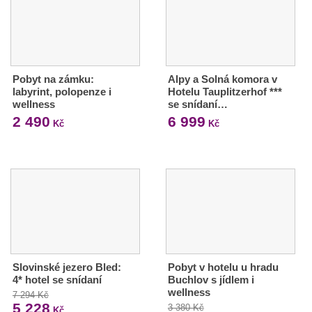
Pobyt na zámku:
Alpy a Solná komora v
labyrint, polopenze i
Hotelu Tauplitzerhof ***
wellness
se snídaní…
2 490
6 999
Kč
Kč
Slovinské jezero Bled:
Pobyt v hotelu u hradu
4* hotel se snídaní
Buchlov s jídlem i
wellness
7 294 Kč
5 228
3 380 Kč
Kč