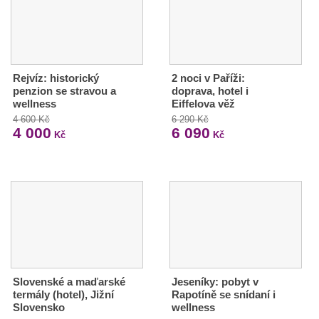
Rejvíz: historický
2 noci v Paříži:
penzion se stravou a
doprava, hotel i
wellness
Eiffelova věž
4 600 Kč
6 290 Kč
4 000
6 090
Kč
Kč
Slovenské a maďarské
Jeseníky: pobyt v
termály (hotel), Jižní
Rapotíně se snídaní i
Slovensko
wellness