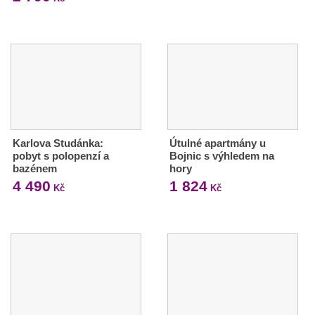
Karlova Studánka:
Útulné apartmány u
pobyt s polopenzí a
Bojnic s výhledem na
bazénem
hory
4 490
1 824
Kč
Kč