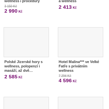
wellness i procedury
a wellness
2 413
3 150 Kč
Kč
2 990
Kč
Polské Jizerské hory s
Hotel Malina*** ve Velké
wellness, polopenzí i
Fatře s privátním
masáží, až dvě…
wellness
2 585
7 294 Kč
Kč
4 596
Kč