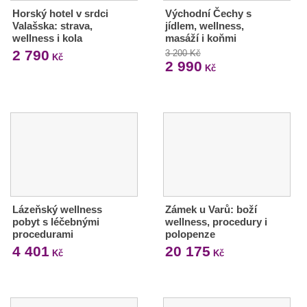
Horský hotel v srdci
Východní Čechy s
Valašska: strava,
jídlem, wellness,
wellness i kola
masáží i koňmi
2 790
3 200 Kč
Kč
2 990
Kč
Lázeňský wellness
Zámek u Varů: boží
pobyt s léčebnými
wellness, procedury i
procedurami
polopenze
4 401
20 175
Kč
Kč