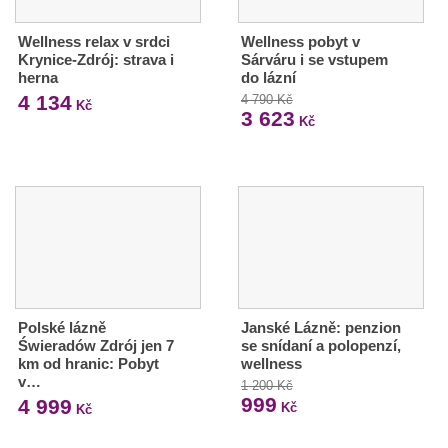
Wellness relax v srdci
Wellness pobyt v
Krynice-Zdrój: strava i
Sárváru i se vstupem
herna
do lázní
4 134
4 790 Kč
Kč
3 623
Kč
Polské lázně
Janské Lázně: penzion
Świeradów Zdrój jen 7
se snídaní a polopenzí,
km od hranic: Pobyt
wellness
v…
1 200 Kč
999
4 999
Kč
Kč