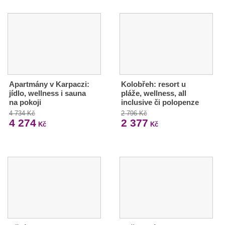
Apartmány v Karpaczi:
Kolobřeh: resort u
jídlo, wellness i sauna
pláže, wellness, all
na pokoji
inclusive či polopenze
4 734 Kč
2 796 Kč
4 274
2 377
Kč
Kč