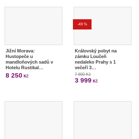
-49 %
Jižní Morava:
Královský pobyt na
Hustopeče u
zámku Loučeň
mandloňových sadů v
nedaleko Prahy s 1
Hotelu Rustikal…
večeří 3…
8 250
7 800 Kč
Kč
3 999
Kč