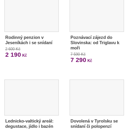
Rodinný penzion v
Poznávací zájezd do
Jeseníkách i se snídaní
Slovinska: od Triglavu k
moři
2 600 Kč
2 190
7 590 Kč
Kč
7 290
Kč
Lednicko-valtický areál:
Dovolená v Tyrolsku se
degustace, jídlo i bazén
snídaní či polopenzí