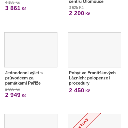
centru Olomouce
4 159 Kč
3 861
3 625 Kč
Kč
2 200
Kč
Jednodenní výlet s
Pobyt ve Františkových
průvodcem za
Lázních: polopenze i
památkami Paříže
procedury
2 450
2 999 Kč
Kč
2 949
Kč