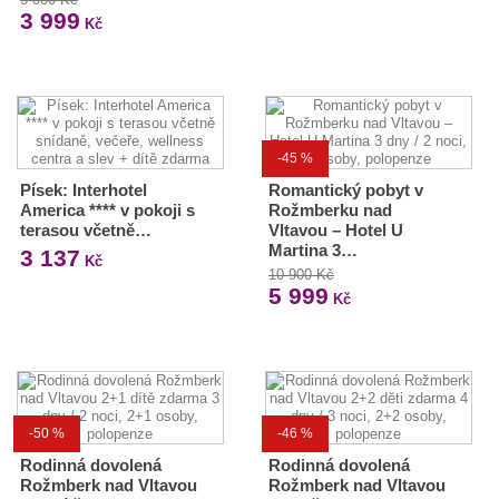
3 999
Kč
-45 %
Písek: Interhotel
Romantický pobyt v
America **** v pokoji s
Rožmberku nad
terasou včetně…
Vltavou – Hotel U
Martina 3…
3 137
Kč
10 900 Kč
5 999
Kč
-50 %
-46 %
Rodinná dovolená
Rodinná dovolená
Rožmberk nad Vltavou
Rožmberk nad Vltavou