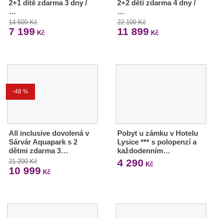
2+1 dítě zdarma 3 dny /
2+2 děti zdarma 4 dny /
…
…
14 500 Kč
22 100 Kč
7 199
11 899
Kč
Kč
-48 %
All inclusive dovolená v
Pobyt u zámku v Hotelu
Sárvár Aquapark s 2
Lysice *** s polopenzí a
dětmi zdarma 3…
každodenním…
4 290
21 200 Kč
Kč
10 999
Kč