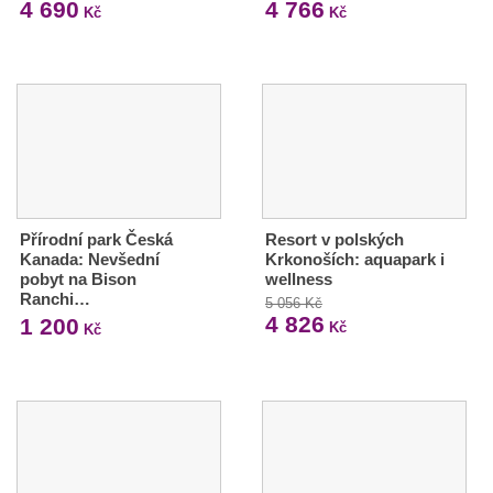
4 690
4 766
Kč
Kč
Přírodní park Česká
Resort v polských
Kanada: Nevšední
Krkonoších: aquapark i
pobyt na Bison
wellness
Ranchi…
5 056 Kč
4 826
1 200
Kč
Kč