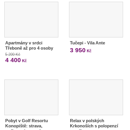
Apartmány v srdci
Tučepi - Vila Ante
Třeboně až pro 4 osoby
3 950
Kč
5 200 Kč
4 400
Kč
Pobyt v Golf Resortu
Relax v polských
Konopiště: strava,
Krkonoších s polopenzí