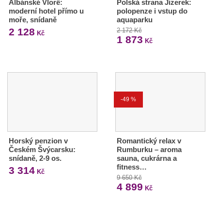
Albánské Vlorë:
Polská strana Jizerek:
moderní hotel přímo u
polopenze i vstup do
moře, snídaně
aquaparku
2 128
2 172 Kč
Kč
1 873
Kč
-49 %
Horský penzion v
Romantický relax v
Českém Švýcarsku:
Rumburku – aroma
snídaně, 2-9 os.
sauna, cukrárna a
fitness…
3 314
Kč
9 650 Kč
4 899
Kč