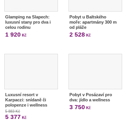
Glamping na Slapech:
Pobyt u Baltského
luxusní stany pro dva i
moře: apartmány 300 m
celou rodinu
od pláže
1 920
2 528
Kč
Kč
Luxusní resort v
Pobyt v Posázaví pro
Karpaczi: snídaně či
dva: jídlo a wellness
polopenze i wellness
3 750
Kč
5 883 Kč
5 377
Kč