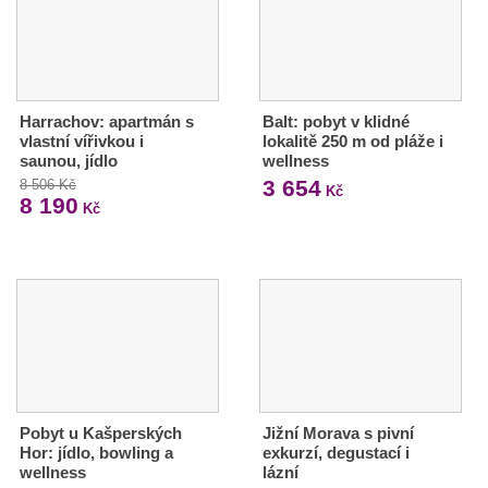
Harrachov: apartmán s
Balt: pobyt v klidné
vlastní vířivkou i
lokalitě 250 m od pláže i
saunou, jídlo
wellness
3 654
8 506 Kč
Kč
8 190
Kč
Pobyt u Kašperských
Jižní Morava s pivní
Hor: jídlo, bowling a
exkurzí, degustací i
wellness
lázní