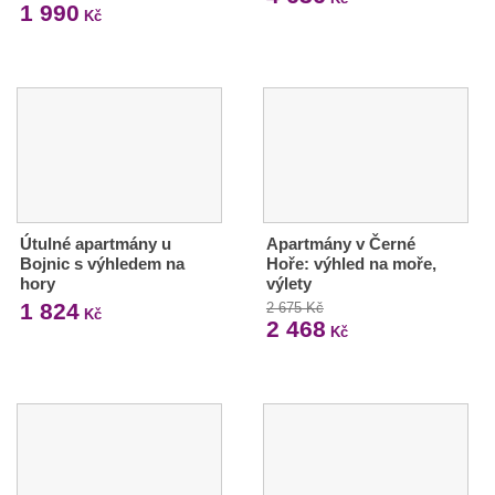
1 990
Kč
Útulné apartmány u
Apartmány v Černé
Bojnic s výhledem na
Hoře: výhled na moře,
hory
výlety
1 824
2 675 Kč
Kč
2 468
Kč