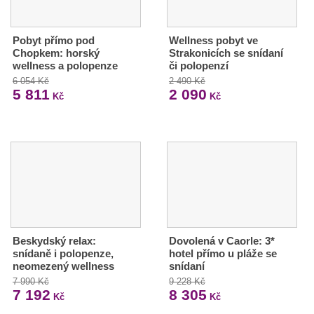
Pobyt přímo pod
Wellness pobyt ve
Chopkem: horský
Strakonicích se snídaní
wellness a polopenze
či polopenzí
6 054 Kč
2 490 Kč
5 811
2 090
Kč
Kč
Beskydský relax:
Dovolená v Caorle: 3*
snídaně i polopenze,
hotel přímo u pláže se
neomezený wellness
snídaní
7 990 Kč
9 228 Kč
7 192
8 305
Kč
Kč