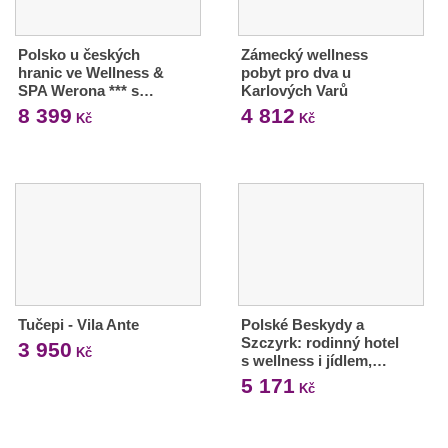
Polsko u českých
Zámecký wellness
hranic ve Wellness &
pobyt pro dva u
SPA Werona *** s…
Karlových Varů
8 399
4 812
Kč
Kč
Tučepi - Vila Ante
Polské Beskydy a
Szczyrk: rodinný hotel
3 950
Kč
s wellness i jídlem,…
5 171
Kč