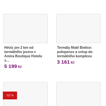
Hévíz jen 2 km od
Termály Malé Bielice:
termálního jezera v
polopenze a vstup do
Amira Boutique Hotelu
termálního komplexu
s…
3 161
Kč
5 199
Kč
-52 %