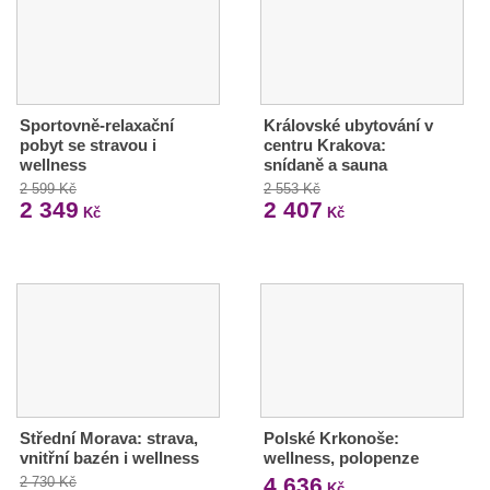
Sportovně-relaxační
Královské ubytování v
pobyt se stravou i
centru Krakova:
wellness
snídaně a sauna
2 599 Kč
2 553 Kč
2 349
2 407
Kč
Kč
Střední Morava: strava,
Polské Krkonoše:
vnitřní bazén i wellness
wellness, polopenze
4 636
2 730 Kč
Kč