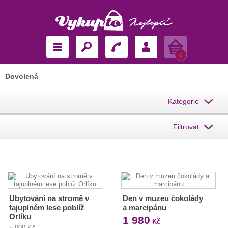
Košík
0
Dovolená
Kategorie
Filtrovat
Ubytování na stromě v
Den v muzeu čokolády
tajuplném lese poblíž
a marcipánu
Orlíku
1 980
Kč
5 000 Kč