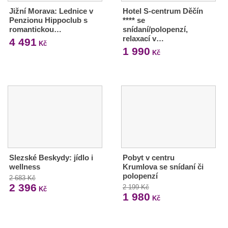
Jižní Morava: Lednice v
Hotel S-centrum Děčín
Penzionu Hippoclub s
**** se
romantickou…
snídaní/polopenzí,
relaxací v…
4 491
Kč
1 990
Kč
Slezské Beskydy: jídlo i
Pobyt v centru
wellness
Krumlova se snídaní či
polopenzí
2 683 Kč
2 396
2 199 Kč
Kč
1 980
Kč