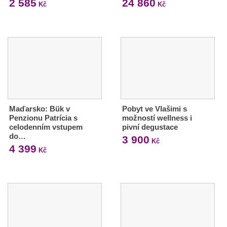
2 585
24 860
Kč
Kč
Maďarsko: Bük v
Pobyt ve Vlašimi s
Penzionu Patrícia s
možností wellness i
celodenním vstupem
pivní degustace
do…
3 900
Kč
4 399
Kč