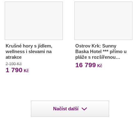
Krušné hory s jídlem,
Ostrov Krk: Sunny
wellness i slevami na
Baska Hotel *** přímo u
atrakce
pláže s rozšířenou…
16 799
2 190 Kč
Kč
1 790
Kč
Načíst další