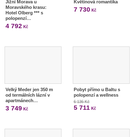
Jižní Morava u
Květinová romantika
Moravského krasu:
7 730
Kč
Hotel Olberg *** s
polopenzí…
4 792
Kč
Velký Meder jen 350 m
Pobyt přímo u Baltu s
od termálních lázní v
polopenzí a wellness
apartmánech…
6 136 Kč
5 711
3 749
Kč
Kč