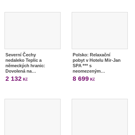
Severní Čechy
Polsko: Relaxační
nedaleko Teplic a
pobyt v Hotelu Mir-Jan
německých hranic:
SPA *** s
Dovolená na…
neomezeným…
2 132
8 699
Kč
Kč