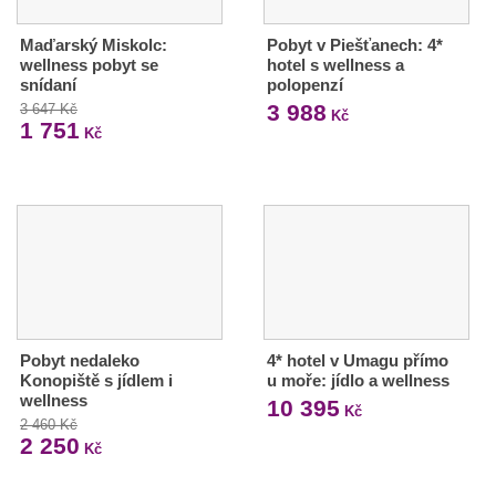
Maďarský Miskolc:
Pobyt v Piešťanech: 4*
wellness pobyt se
hotel s wellness a
snídaní
polopenzí
3 988
3 647 Kč
Kč
1 751
Kč
Pobyt nedaleko
4* hotel v Umagu přímo
Konopiště s jídlem i
u moře: jídlo a wellness
wellness
10 395
Kč
2 460 Kč
2 250
Kč