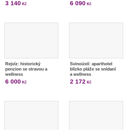
3 140
6 090
Kč
Kč
Rejvíz: historický
Svinoústí: aparthotel
penzion se stravou a
blízko pláže se snídaní
wellness
a wellness
6 000
2 172
Kč
Kč