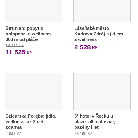
Strunjan: pobyt s
Lázeňské město
polopenzí a wellness,
Kudowa-Zdrój s jídlem
300 m od pláže
a wellness
2 528
14 443 Kč
Kč
11 525
Kč
Szklarska Poręba: jídlo,
5* hotel v Řecku u
wellness, až 2 děti
pláže: all inclusive,
zdarma
bazény i let
2 643 Kč
26 160 Kč