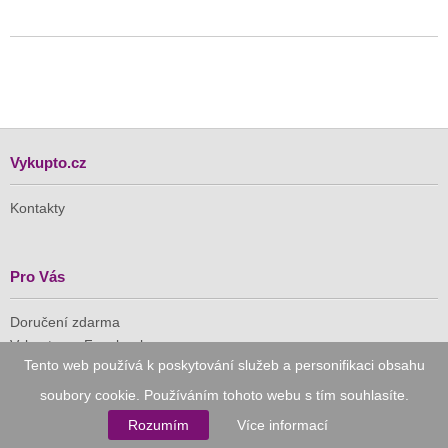
Vykupto.cz
Kontakty
Pro Vás
Doručení zdarma
Vykupto na Facebooku
Tento web používá k poskytování služeb a personifikaci obsahu
Důvěryhodný nákup
soubory cookie. Používáním tohoto webu s tím souhlasíte.
Rozumím
Více informací
Naše společnost je členem Asociace pro elektronickou