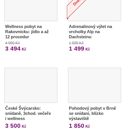
Wellness pobyt na
Adrenalinový výlet na
Rakovnicku: jídlo a až
vrcholky Alp na
12 procedur
Dachsteinu
4 990 Kč
1 599 Kč
3 494
1 499
Kč
Kč
České Švýcarsko:
Pohodový pobyt v Brně
snídaně, 3chod. večeře
se snídaní, blízko
i wellness
výstaviště
3 500
1 850
Kč
Kč