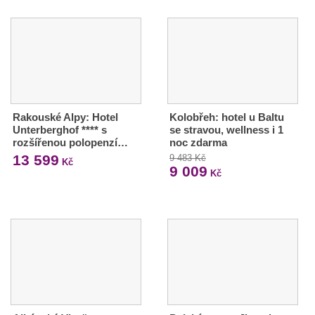
Rakouské Alpy: Hotel
Kolobřeh: hotel u Baltu
Unterberghof **** s
se stravou, wellness i 1
rozšířenou polopenzí…
noc zdarma
13 599
9 483 Kč
Kč
9 009
Kč