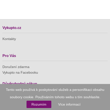
Vykupto.cz
Kontakty
Pro Vás
Doručení zdarma
Vykupto na Facebooku
Důvěryhodný nákup
Tento web používá k poskytování služeb a personifikaci obsahu
Naše společnost je členem Asociace pro elektronickou
soubory cookie. Používáním tohoto webu s tím souhlasíte.
komerci (APEK)
Rozumím
Více informací