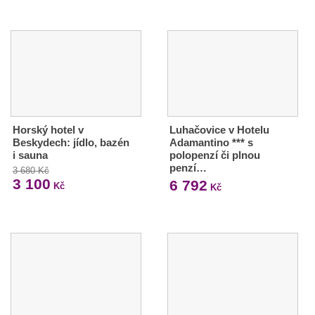
Horský hotel v
Luhačovice v Hotelu
Beskydech: jídlo, bazén
Adamantino *** s
i sauna
polopenzí či plnou
penzí…
3 680 Kč
3 100
6 792
Kč
Kč