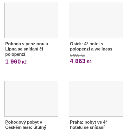
Pohoda v penzionu u
Osiek: 4* hotel s
Lipna se snídaní či
polopenzí a wellness
polopenzí
6 808 Kč
4 863
1 960
Kč
Kč
Pohodový pobyt v
Praha: pobyt ve 4*
Českém lese: útulný
hotelu se snídaní