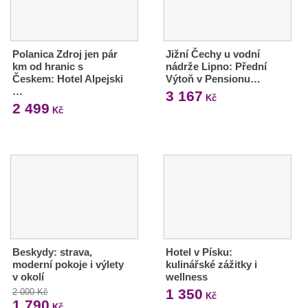
Polanica Zdroj jen pár
Jižní Čechy u vodní
km od hranic s
nádrže Lipno: Přední
Českem: Hotel Alpejski
Výtoň v Pensionu…
…
3 167
Kč
2 499
Kč
Beskydy: strava,
Hotel v Písku:
moderní pokoje i výlety
kulinářské zážitky i
v okolí
wellness
1 350
2 000 Kč
Kč
1 790
Kč