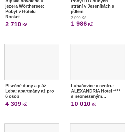
Alpská dovolená u
Pobyt u Dlouhých
jezera Wörthersee:
strání v Jeseníkách s
Pobyt v Hotelu
jídlem
Rocket…
2 090 Kč
1 986
2 710
Kč
Kč
Písečné duny a pláž
Luhačovice v centru:
Leba: apartmány až pro
ALEXANDRIA Hotel ****
6 osob
s neomezeným…
4 309
10 010
Kč
Kč