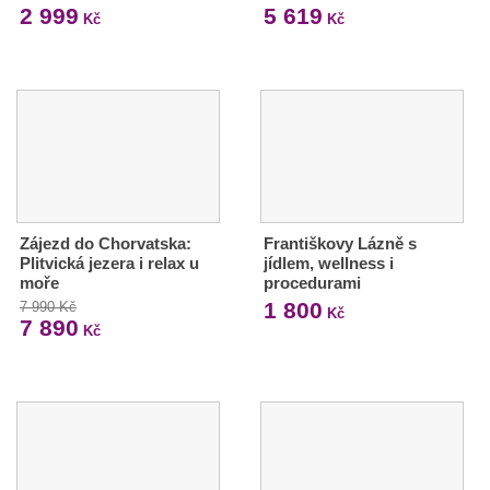
2 999
5 619
Kč
Kč
Zájezd do Chorvatska:
Františkovy Lázně s
Plitvická jezera i relax u
jídlem, wellness i
moře
procedurami
1 800
7 990 Kč
Kč
7 890
Kč