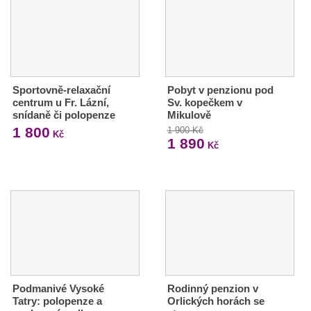
Sportovně-relaxační
Pobyt v penzionu pod
centrum u Fr. Lázní,
Sv. kopečkem v
snídaně či polopenze
Mikulově
1 800
1 900 Kč
Kč
1 890
Kč
Podmanivé Vysoké
Rodinný penzion v
Tatry: polopenze a
Orlických horách se