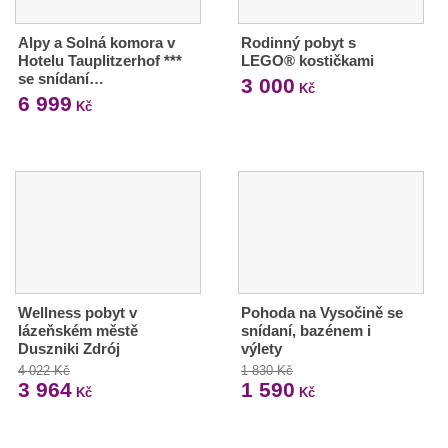
Alpy a Solná komora v
Rodinný pobyt s
Hotelu Tauplitzerhof ***
LEGO® kostičkami
se snídaní…
3 000
Kč
6 999
Kč
Wellness pobyt v
Pohoda na Vysočině se
lázeňském městě
snídaní, bazénem i
Duszniki Zdrój
výlety
4 022 Kč
1 830 Kč
3 964
1 590
Kč
Kč