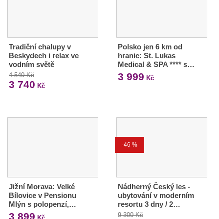
Tradiční chalupy v
Polsko jen 6 km od
Beskydech i relax ve
hranic: St. Lukas
vodním světě
Medical & SPA **** s…
3 999
4 540 Kč
Kč
3 740
Kč
-46 %
Jižní Morava: Velké
Nádherný Český les -
Bílovice v Pensionu
ubytování v moderním
Mlýn s polopenzí,…
resortu 3 dny / 2…
3 899
9 300 Kč
Kč