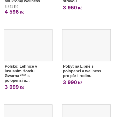
soukromý wellness
stravou
3 960
6 541 Kč
Kč
4 596
Kč
Polsko: Lehnice v
Pobyt na Lipně s
luxusním Hotelu
polopenzí a wellness
Gwarna **** s
pro pár i rodinu
polopenzí a…
3 990
Kč
3 099
Kč