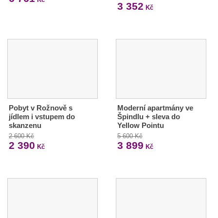
3 352
Kč
Pobyt v Rožnově s
Moderní apartmány ve
jídlem i vstupem do
Špindlu + sleva do
skanzenu
Yellow Pointu
2 600 Kč
5 600 Kč
2 390
3 899
Kč
Kč