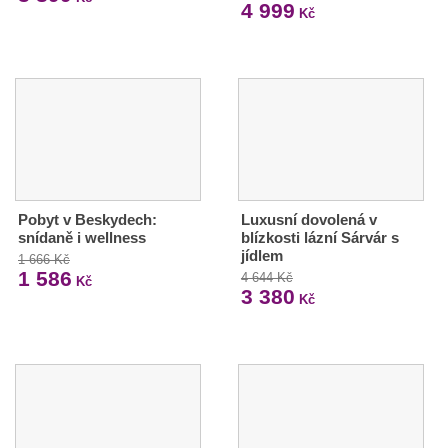
4 999
Kč
Pobyt v Beskydech:
Luxusní dovolená v
snídaně i wellness
blízkosti lázní Sárvár s
jídlem
1 666 Kč
1 586
4 644 Kč
Kč
3 380
Kč