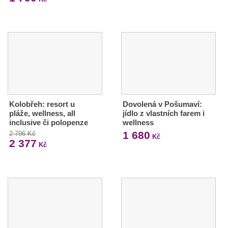
Kolobřeh: resort u
Dovolená v Pošumaví:
pláže, wellness, all
jídlo z vlastních farem i
inclusive či polopenze
wellness
1 680
2 796 Kč
Kč
2 377
Kč