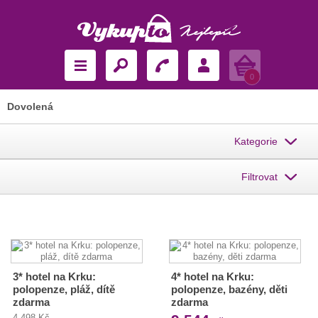
Košík
0
Dovolená
Kategorie
Filtrovat
3* hotel na Krku:
4* hotel na Krku:
polopenze, pláž, dítě
polopenze, bazény, děti
zdarma
zdarma
4 498 Kč