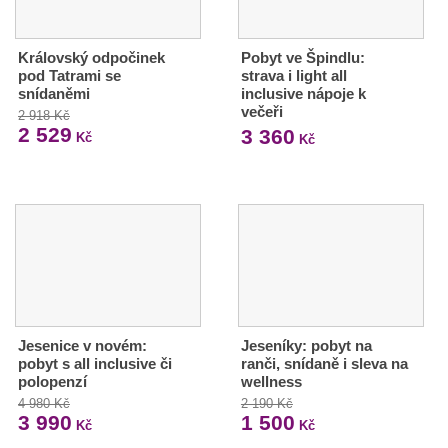
Královský odpočinek
Pobyt ve Špindlu:
pod Tatrami se
strava i light all
snídaněmi
inclusive nápoje k
večeři
2 918 Kč
2 529
3 360
Kč
Kč
Jesenice v novém:
Jeseníky: pobyt na
pobyt s all inclusive či
ranči, snídaně i sleva na
polopenzí
wellness
4 980 Kč
2 190 Kč
3 990
1 500
Kč
Kč