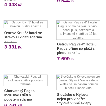
9 544
Kč
4 048
Kč
Ostrov Krk: 3* hotel se
stravou i 2 děti zdarma
4 164 Kč
Ostrov Pag ve 4* Hotelu
3 331
Kč
Pagus přímo na pláži s
plnou penzí…
7 699
Kč
Chorvatský Pag: all
Slovácko u Kyjova
inclusive i děti s
nejen pro vinaře:
pobytem zdarma
Stylové Vinné sklepy…
6 761
Kč