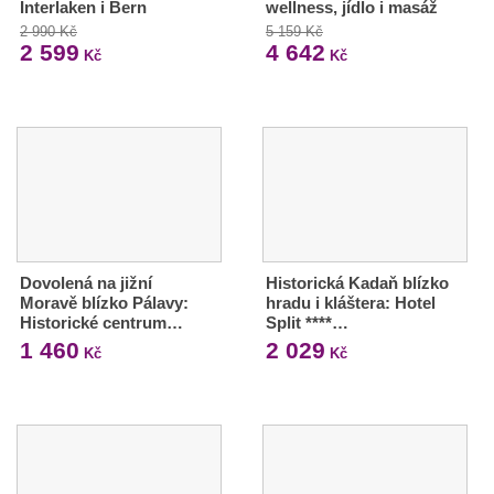
Interlaken i Bern
wellness, jídlo i masáž
2 990 Kč
5 159 Kč
2 599
4 642
Kč
Kč
Dovolená na jižní
Historická Kadaň blízko
Moravě blízko Pálavy:
hradu i kláštera: Hotel
Historické centrum…
Split ****…
1 460
2 029
Kč
Kč