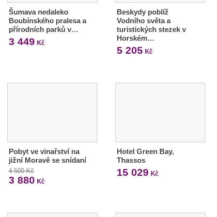
Šumava nedaleko
Beskydy poblíž
Boubínského pralesa a
Vodního světa a
přírodních parků v…
turistických stezek v
Horském…
3 449
Kč
5 205
Kč
Pobyt ve vinařství na
Hotel Green Bay,
jižní Moravě se snídaní
Thassos
15 029
4 500 Kč
Kč
3 880
Kč