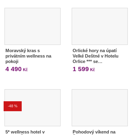
Moravský kras s
Orlické hory na úpatí
privátním wellness na
Velké Deštné v Hotelu
pokoji
Orlice *** se…
4 490
1 599
Kč
Kč
-48 %
5* wellness hotel v
Pohodový víkend na