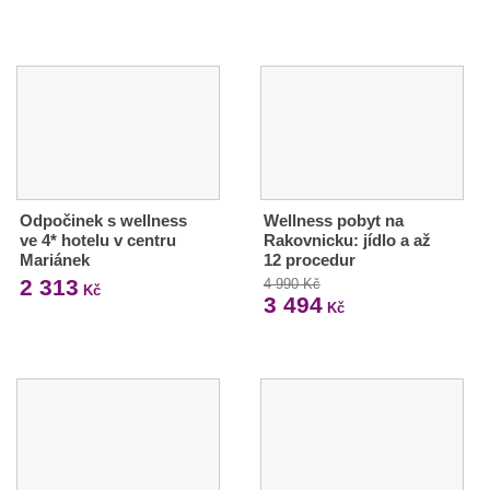
Odpočinek s wellness
Wellness pobyt na
ve 4* hotelu v centru
Rakovnicku: jídlo a až
Mariánek
12 procedur
2 313
4 990 Kč
Kč
3 494
Kč