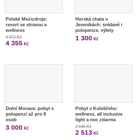
Polské Mezizdroje:
Horská chata v
resort se stravou a
Jeseníkách: snídaně i
wellness
polopenze, výlety
1 300
4 872 Kč
Kč
4 355
Kč
Dolní Morava: pobyt s
Pobyt v Kolobřehu:
polopenzí až pro 8
wellness, all inclusive
osob
light a noc zdarma
3 000
2 645 Kč
Kč
2 513
Kč