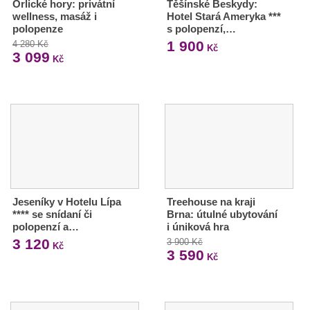
Orlické hory: privátní
Těšínské Beskydy:
wellness, masáž i
Hotel Stará Ameryka ***
polopenze
s polopenzí,…
1 900
4 280 Kč
Kč
3 099
Kč
Jeseníky v Hotelu Lípa
Treehouse na kraji
**** se snídaní či
Brna: útulné ubytování
polopenzí a…
i úniková hra
3 120
3 900 Kč
Kč
3 590
Kč