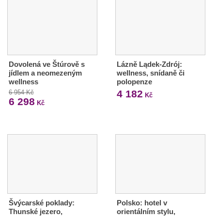
Dovolená ve Štúrově s
Lázně Lądek-Zdrój:
jídlem a neomezeným
wellness, snídaně či
wellness
polopenze
4 182
6 954 Kč
Kč
6 298
Kč
Švýcarské poklady:
Polsko: hotel v
Thunské jezero,
orientálním stylu,