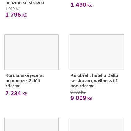
penzion se stravou
1 490
Kč
1 920 Kč
1 795
Kč
Korutanská jezera:
Kolobřeh: hotel u Baltu
polopenze, 2 děti
se stravou, wellness i 1
zdarma
noc zdarma
7 234
9 483 Kč
Kč
9 009
Kč