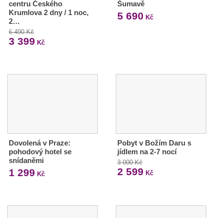
centru Českého
Šumavě
Krumlova 2 dny / 1 noc,
5 690
Kč
2…
6 490 Kč
3 399
Kč
Dovolená v Praze:
Pobyt v Božím Daru s
pohodový hotel se
jídlem na 2-7 nocí
snídaněmi
3 000 Kč
2 599
1 299
Kč
Kč