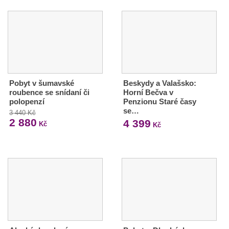
Pobyt v šumavské
Beskydy a Valašsko:
roubence se snídaní či
Horní Bečva v
polopenzí
Penzionu Staré časy
se…
3 440 Kč
2 880
4 399
Kč
Kč