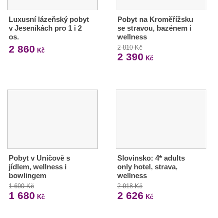
Luxusní lázeňský pobyt
Pobyt na Kroměřížsku
v Jeseníkách pro 1 i 2
se stravou, bazénem i
os.
wellness
2 860
2 810 Kč
Kč
2 390
Kč
Pobyt v Uničově s
Slovinsko: 4* adults
jídlem, wellness i
only hotel, strava,
bowlingem
wellness
1 690 Kč
2 918 Kč
1 680
2 626
Kč
Kč