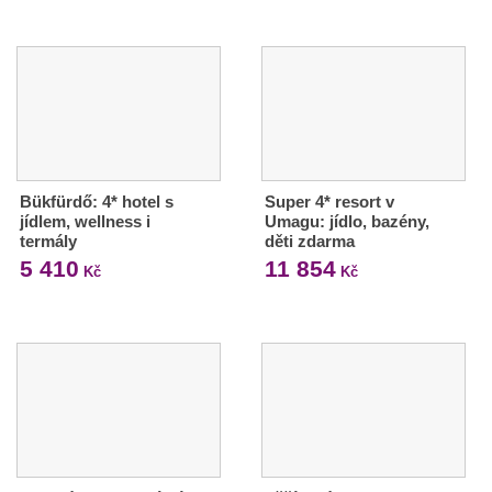
Bükfürdő: 4* hotel s
Super 4* resort v
jídlem, wellness i
Umagu: jídlo, bazény,
termály
děti zdarma
5 410
11 854
Kč
Kč