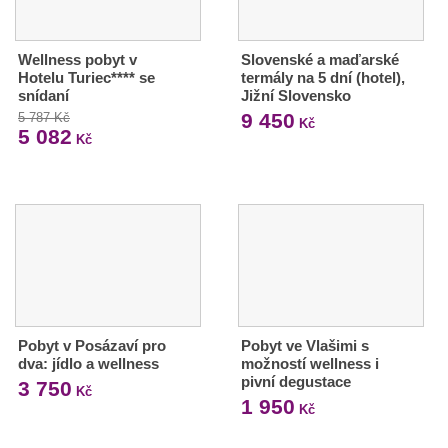
Wellness pobyt v
Slovenské a maďarské
Hotelu Turiec**** se
termály na 5 dní (hotel),
snídaní
Jižní Slovensko
9 450
5 787 Kč
Kč
5 082
Kč
Pobyt v Posázaví pro
Pobyt ve Vlašimi s
dva: jídlo a wellness
možností wellness i
pivní degustace
3 750
Kč
1 950
Kč