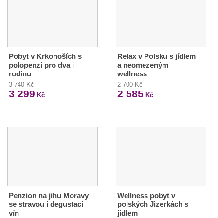
Pobyt v Krkonoších s
Relax v Polsku s jídlem
polopenzí pro dva i
a neomezeným
rodinu
wellness
3 740 Kč
2 700 Kč
3 299
2 585
Kč
Kč
Penzion na jihu Moravy
Wellness pobyt v
se stravou i degustací
polských Jizerkách s
vín
jídlem