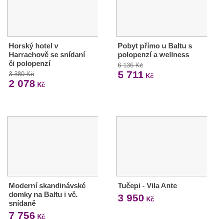
Horský hotel v
Pobyt přímo u Baltu s
Harrachově se snídaní
polopenzí a wellness
či polopenzí
6 136 Kč
5 711
3 380 Kč
Kč
2 078
Kč
Moderní skandinávské
Tučepi - Vila Ante
domky na Baltu i vč.
3 950
Kč
snídaně
7 756
Kč