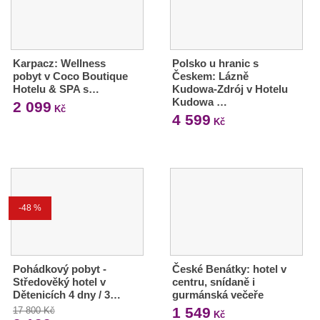
Karpacz: Wellness
Polsko u hranic s
pobyt v Coco Boutique
Českem: Lázně
Hotelu & SPA s…
Kudowa-Zdrój v Hotelu
Kudowa …
2 099
Kč
4 599
Kč
-48 %
Pohádkový pobyt -
České Benátky: hotel v
Středověký hotel v
centru, snídaně i
Dětenicích 4 dny / 3…
gurmánská večeře
1 549
17 800 Kč
Kč