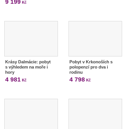
9 199
Kč
Krásy Dalmácie: pobyt
Pobyt v Krkonoších s
s výhledem na moře i
polopenzí pro dva i
hory
rodinu
4 981
4 798
Kč
Kč