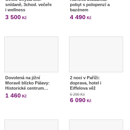
snídaně, 3chod. večeře
pobyt s polopenzí a
i wellness
bazénem
3 500
4 490
Kč
Kč
Dovolená na jižní
2 noci v Paříži:
Moravě blízko Pálavy:
doprava, hotel i
Historické centrum…
Eiffelova věž
1 460
6 290 Kč
Kč
6 090
Kč