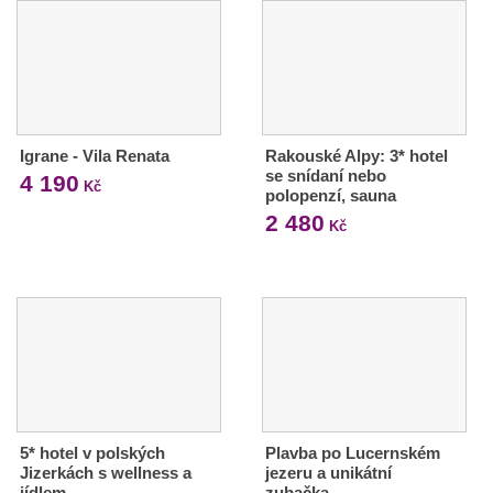
Igrane - Vila Renata
Rakouské Alpy: 3* hotel
se snídaní nebo
4 190
Kč
polopenzí, sauna
2 480
Kč
5* hotel v polských
Plavba po Lucernském
Jizerkách s wellness a
jezeru a unikátní
jídlem
zubačka