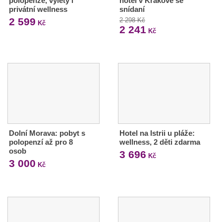
polopenze, výlety i
hotel v Krakově se
privátní wellness
snídaní
2 599
2 298 Kč
Kč
2 241
Kč
Dolní Morava: pobyt s
Hotel na Istrii u pláže:
polopenzí až pro 8
wellness, 2 děti zdarma
osob
3 696
Kč
3 000
Kč