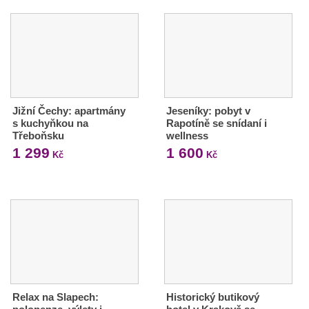
Jižní Čechy: apartmány
Jeseníky: pobyt v
s kuchyňkou na
Rapotíně se snídaní i
Třeboňsku
wellness
1 299
1 600
Kč
Kč
Relax na Slapech:
Historický butikový