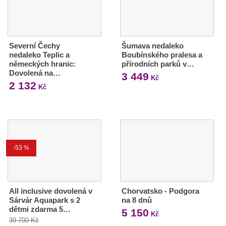
Severní Čechy
Šumava nedaleko
nedaleko Teplic a
Boubínského pralesa a
německých hranic:
přírodních parků v…
Dovolená na…
3 449
Kč
2 132
Kč
-53 %
All inclusive dovolená v
Chorvatsko - Podgora
Sárvár Aquapark s 2
na 8 dnů
dětmi zdarma 5…
5 150
Kč
39 700 Kč