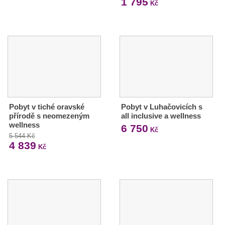
1 795
Kč
Pobyt v tiché oravské
Pobyt v Luhačovicích s
přírodě s neomezeným
all inclusive a wellness
wellness
6 750
Kč
5 544 Kč
4 839
Kč