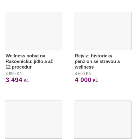
Wellness pobyt na
Rejvíz: historický
Rakovnicku: jídlo a až
penzion se stravou a
12 procedur
wellness
4 990 Kč
4 600 Kč
3 494
4 000
Kč
Kč