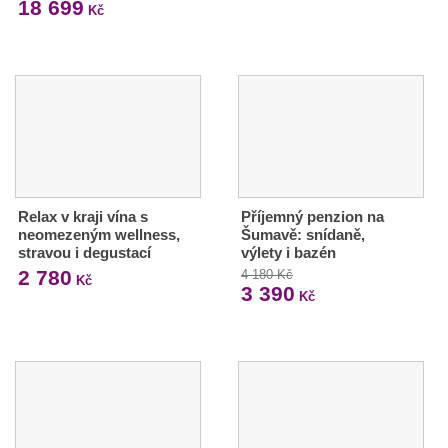
18 699
Kč
Relax v kraji vína s
Příjemný penzion na
neomezeným wellness,
Šumavě: snídaně,
stravou i degustací
výlety i bazén
2 780
4 180 Kč
Kč
3 390
Kč