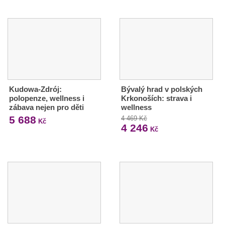
Kudowa-Zdrój:
Bývalý hrad v polských
polopenze, wellness i
Krkonoších: strava i
zábava nejen pro děti
wellness
5 688
4 469 Kč
Kč
4 246
Kč