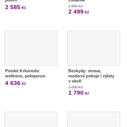
2 585
2 890 Kč
Kč
2 499
Kč
Polské Krkonoše:
Beskydy: strava,
wellness, polopenze
moderní pokoje i výlety
v okolí
4 636
Kč
2 000 Kč
1 790
Kč