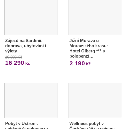
Zájezd na Sardinii:
Jižní Morava u
doprava, ubytování i
Moravského krasu:
výlety
Hotel Olberg *** s
polopenzí…
16 590 Kč
16 290
2 190
Kč
Kč
Pobyt v Ustroni:
Wellness pobyt v
snídaně či polopenze,
Českém ráji se snídaní