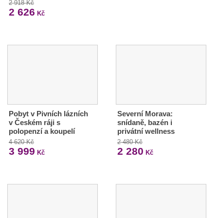
2 918 Kč
2 626
Kč
Pobyt v Pivních lázních
Severní Morava:
v Českém ráji s
snídaně, bazén i
polopenzí a koupelí
privátní wellness
4 620 Kč
2 480 Kč
3 999
2 280
Kč
Kč