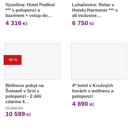
Vysočina: Hotel Podlesí
Luhačovice: Relax v
*** s polopenzí a
Hotelu Harmonie *** s
bazénem + vstup do…
all inclusive…
4 316
6 750
Kč
Kč
-46 %
Wellness pobyt na
4* hotel v Krušných
Šumavě v Srní s
horách s wellness a
polopenzí - 2 děti
polopenzí
zdarma 4…
4 890
Kč
19 600 Kč
10 599
Kč