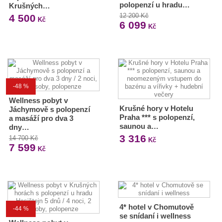
polopenzí u hradu…
Krušných…
12 200 Kč
4 500
Kč
6 099
Kč
-48 %
Wellness pobyt v
Krušné hory v Hotelu
Jáchymově s polopenzí
Praha *** s polopenzí,
a masáží pro dva 3
saunou a…
dny…
3 316
14 700 Kč
Kč
7 599
Kč
4* hotel v Chomutově
-44 %
se snídaní i wellness