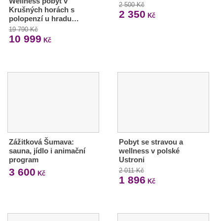
Wellness pobyt v
2 500 Kč
Krušných horách s
2 350
Kč
polopenzí u hradu…
19 790 Kč
10 999
Kč
Zážitková Šumava:
Pobyt se stravou a
sauna, jídlo i animační
wellness v polské
program
Ustroni
3 600
2 011 Kč
Kč
1 896
Kč