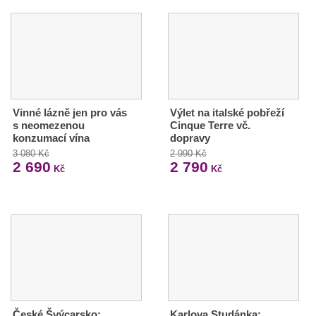
Vinné lázně jen pro vás
Výlet na italské pobřeží
s neomezenou
Cinque Terre vč.
konzumací vína
dopravy
3 080 Kč
2 990 Kč
2 690
2 790
Kč
Kč
České Švýcarsko:
Karlova Studánka: