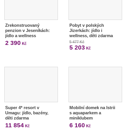
Zrekonstruovaný
Pobyt v polských
penzion v Jeseníkách:
Jizerkách: jídlo i
jídlo a wellness
wellness, děti zdarma
2 390
5 477 Kč
Kč
5 203
Kč
Super 4* resort v
Mobilní domek na Istrii
Umagu: jídlo, bazény,
s aquaparkem a
děti zdarma
miniklubem
11 854
6 160
Kč
Kč