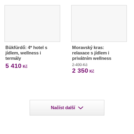
Bükfürdő: 4* hotel s
Moravský kras:
jídlem, wellness i
relaxace s jídlem i
termály
privátním wellness
5 410
2 490 Kč
Kč
2 350
Kč
Načíst další