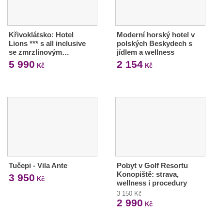
Křivoklátsko: Hotel
Moderní horský hotel v
Lions *** s all inclusive
polských Beskydech s
se zmrzlinovým…
jídlem a wellness
5 990
2 154
Kč
Kč
Tučepi - Vila Ante
Pobyt v Golf Resortu
Konopiště: strava,
3 950
Kč
wellness i procedury
3 150 Kč
2 990
Kč