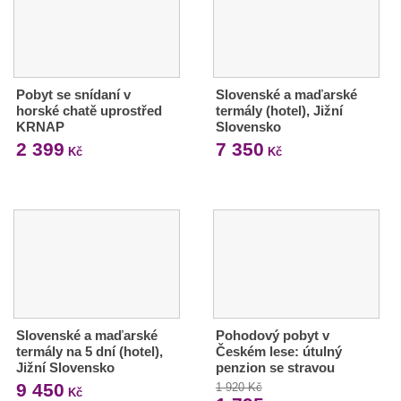
Pobyt se snídaní v
Slovenské a maďarské
horské chatě uprostřed
termály (hotel), Jižní
KRNAP
Slovensko
2 399
7 350
Kč
Kč
Slovenské a maďarské
Pohodový pobyt v
termály na 5 dní (hotel),
Českém lese: útulný
Jižní Slovensko
penzion se stravou
9 450
1 920 Kč
Kč