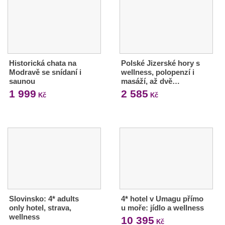
Historická chata na
Polské Jizerské hory s
Modravě se snídaní i
wellness, polopenzí i
saunou
masáží, až dvě…
1 999
2 585
Kč
Kč
Slovinsko: 4* adults
4* hotel v Umagu přímo
only hotel, strava,
u moře: jídlo a wellness
wellness
10 395
Kč