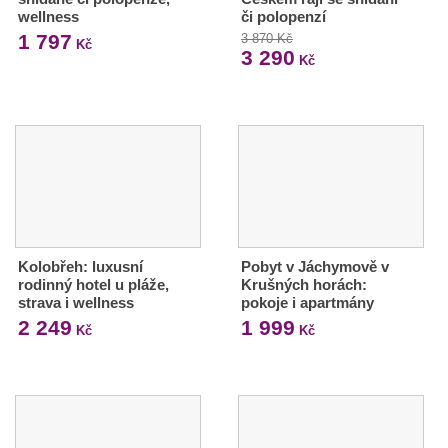
wellness
či polopenzí
1 797
3 870 Kč
Kč
3 290
Kč
Kolobřeh: luxusní
Pobyt v Jáchymově v
rodinný hotel u pláže,
Krušných horách:
strava i wellness
pokoje i apartmány
2 249
1 999
Kč
Kč