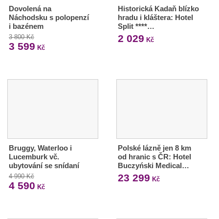
Dovolená na
Historická Kadaň blízko
Náchodsku s polopenzí
hradu i kláštera: Hotel
i bazénem
Split ****…
2 029
3 800 Kč
Kč
3 599
Kč
Bruggy, Waterloo i
Polské lázně jen 8 km
Lucemburk vč.
od hranic s ČR: Hotel
ubytování se snídaní
Buczyński Medical…
23 299
4 990 Kč
Kč
4 590
Kč