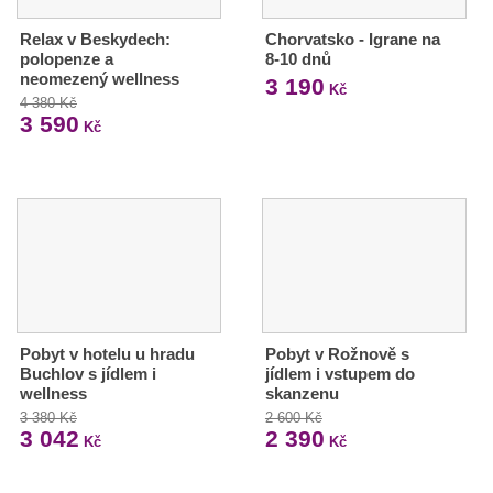
Relax v Beskydech:
Chorvatsko - Igrane na
polopenze a
8-10 dnů
neomezený wellness
3 190
Kč
4 380 Kč
3 590
Kč
Pobyt v hotelu u hradu
Pobyt v Rožnově s
Buchlov s jídlem i
jídlem i vstupem do
wellness
skanzenu
3 380 Kč
2 600 Kč
3 042
2 390
Kč
Kč