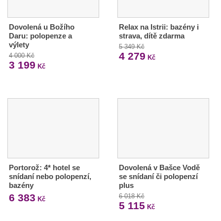
Dovolená u Božího
Relax na Istrii: bazény i
Daru: polopenze a
strava, dítě zdarma
výlety
5 349 Kč
4 279
4 000 Kč
Kč
3 199
Kč
Portorož: 4* hotel se
Dovolená v Bašce Vodě
snídaní nebo polopenzí,
se snídaní či polopenzí
bazény
plus
6 383
6 018 Kč
Kč
5 115
Kč