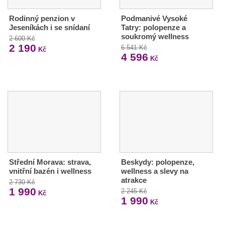
Rodinný penzion v
Podmanivé Vysoké
Jeseníkách i se snídaní
Tatry: polopenze a
soukromý wellness
2 600 Kč
2 190
6 541 Kč
Kč
4 596
Kč
Střední Morava: strava,
Beskydy: polopenze,
vnitřní bazén i wellness
wellness a slevy na
atrakce
2 730 Kč
1 990
2 245 Kč
Kč
1 990
Kč