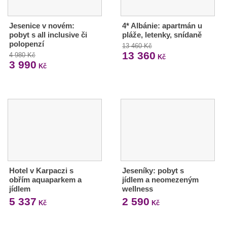
Jesenice v novém:
4* Albánie: apartmán u
pobyt s all inclusive či
pláže, letenky, snídaně
polopenzí
13 460 Kč
13 360
4 980 Kč
Kč
3 990
Kč
Hotel v Karpaczi s
Jeseníky: pobyt s
obřím aquaparkem a
jídlem a neomezeným
jídlem
wellness
5 337
2 590
Kč
Kč