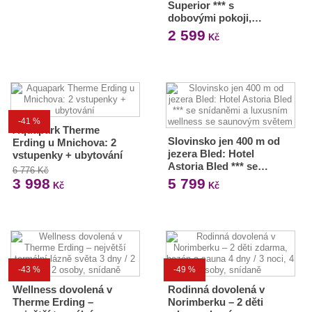
Superior *** s
dobovými pokoji,…
2 599
Kč
-41 %
Aquapark Therme
Slovinsko jen 400 m od
Erding u Mnichova: 2
jezera Bled: Hotel
vstupenky + ubytování
Astoria Bled *** se…
6 776 Kč
3 998
5 799
Kč
Kč
-43 %
-49 %
Wellness dovolená v
Rodinná dovolená v
Therme Erding –
Norimberku – 2 děti