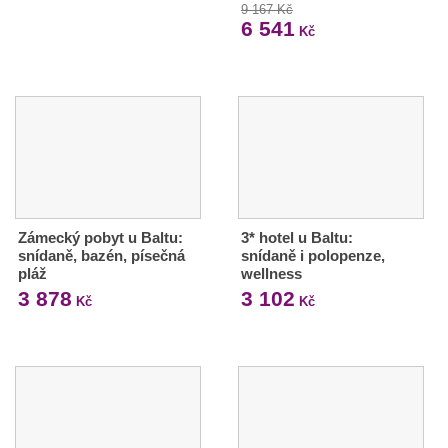
9 167 Kč
6 541
Kč
Zámecký pobyt u Baltu:
3* hotel u Baltu:
snídaně, bazén, písečná
snídaně i polopenze,
pláž
wellness
3 878
3 102
Kč
Kč