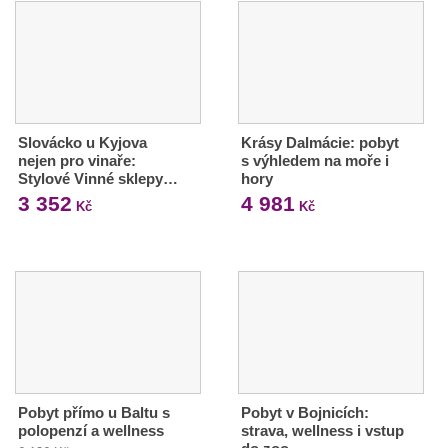
Slovácko u Kyjova
Krásy Dalmácie: pobyt
nejen pro vinaře:
s výhledem na moře i
Stylové Vinné sklepy…
hory
3 352
4 981
Kč
Kč
Pobyt přímo u Baltu s
Pobyt v Bojnicích:
polopenzí a wellness
strava, wellness i vstup