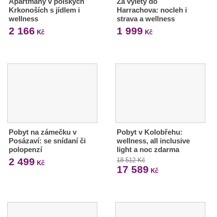
Apartmány v polských
Za výlety do
Krkonoších s jídlem i
Harrachova: nocleh i
wellness
strava a wellness
2 166
1 999
Kč
Kč
Pobyt na zámečku v
Pobyt v Kolobřehu:
Posázaví: se snídaní či
wellness, all inclusive
polopenzí
light a noc zdarma
2 499
18 512 Kč
Kč
17 589
Kč