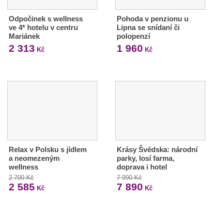
Odpočinek s wellness
Pohoda v penzionu u
ve 4* hotelu v centru
Lipna se snídaní či
Mariánek
polopenzí
2 313
1 960
Kč
Kč
Relax v Polsku s jídlem
Krásy Švédska: národní
a neomezeným
parky, losí farma,
wellness
doprava i hotel
2 700 Kč
7 990 Kč
2 585
7 890
Kč
Kč