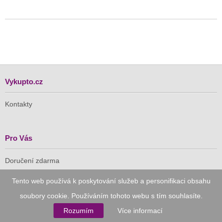
Vykupto.cz
Kontakty
Pro Vás
Doručení zdarma
Vykupto na Facebooku
Tento web používá k poskytování služeb a personifikaci obsahu
Důvěryhodný nákup
soubory cookie. Používáním tohoto webu s tím souhlasíte.
Rozumím
Více informací
Naše společnost je členem Asociace pro elektronickou