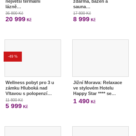
největší termální
zdarma, bazén a
lázně…
sauna…
36 800 Kč
17 800 Kč
20 999
8 999
Kč
Kč
-49 %
Wellness pobyt pro 3 u
Jižní Morava: Relaxace
zámku Hluboká nad
ve stylovém Hotelu
Vltavou s polopenzí…
Happy Star **** se…
1 490
11 800 Kč
Kč
5 999
Kč