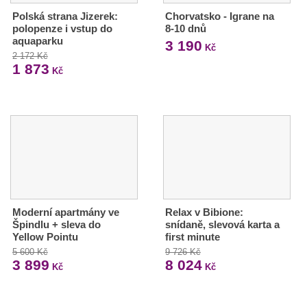
Polská strana Jizerek:
Chorvatsko - Igrane na
polopenze i vstup do
8-10 dnů
aquaparku
3 190
Kč
2 172 Kč
1 873
Kč
Moderní apartmány ve
Relax v Bibione:
Špindlu + sleva do
snídaně, slevová karta a
Yellow Pointu
first minute
5 600 Kč
9 726 Kč
3 899
8 024
Kč
Kč