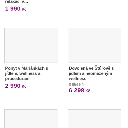
relaxací v…
1 990
Kč
Pobyt v Mariánkách s
Dovolená ve Štúrově s
jídlem, wellness a
jídlem a neomezeným
procedurami
wellness
2 990
6 954 Kč
Kč
6 298
Kč