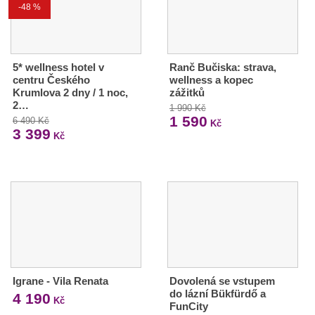
-48 %
5* wellness hotel v
Ranč Bučiska: strava,
centru Českého
wellness a kopec
Krumlova 2 dny / 1 noc,
zážitků
2…
1 990 Kč
1 590
6 490 Kč
Kč
3 399
Kč
Igrane - Vila Renata
Dovolená se vstupem
do lázní Bükfürdő a
4 190
Kč
FunCity