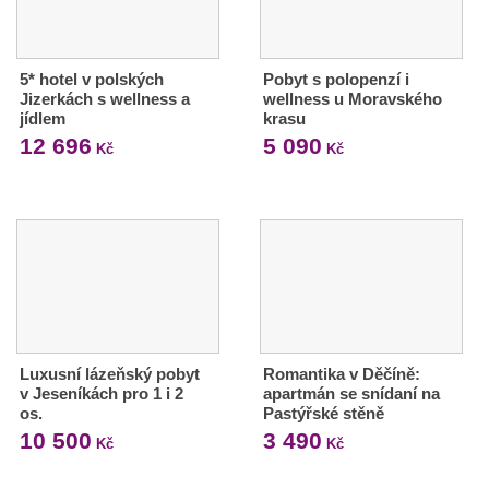
5* hotel v polských
Pobyt s polopenzí i
Jizerkách s wellness a
wellness u Moravského
jídlem
krasu
12 696
5 090
Kč
Kč
Luxusní lázeňský pobyt
Romantika v Děčíně:
v Jeseníkách pro 1 i 2
apartmán se snídaní na
os.
Pastýřské stěně
10 500
3 490
Kč
Kč