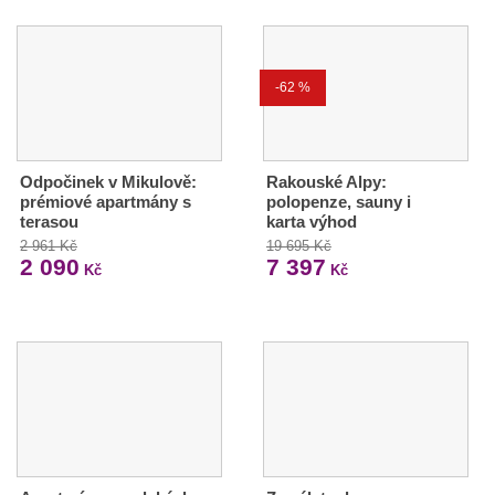
-62 %
Odpočinek v Mikulově:
Rakouské Alpy:
prémiové apartmány s
polopenze, sauny i
terasou
karta výhod
2 961 Kč
19 695 Kč
2 090
7 397
Kč
Kč