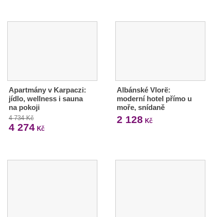
Apartmány v Karpaczi:
Albánské Vlorë:
jídlo, wellness i sauna
moderní hotel přímo u
na pokoji
moře, snídaně
2 128
4 734 Kč
Kč
4 274
Kč