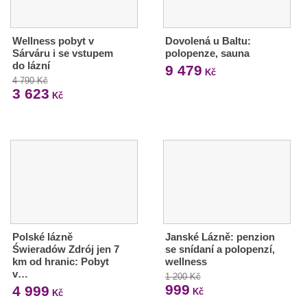
Wellness pobyt v
Dovolená u Baltu:
Sárváru i se vstupem
polopenze, sauna
do lázní
9 479
Kč
4 790 Kč
3 623
Kč
Polské lázně
Janské Lázně: penzion
Świeradów Zdrój jen 7
se snídaní a polopenzí,
km od hranic: Pobyt
wellness
v…
1 200 Kč
999
4 999
Kč
Kč