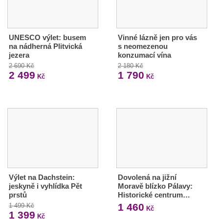
UNESCO výlet: busem
Vinné lázně jen pro vás
na nádherná Plitvická
s neomezenou
jezera
konzumací vína
2 690 Kč
2 180 Kč
2 499
1 790
Kč
Kč
Výlet na Dachstein:
Dovolená na jižní
jeskyně i vyhlídka Pět
Moravě blízko Pálavy:
prstů
Historické centrum…
1 460
1 499 Kč
Kč
1 399
Kč