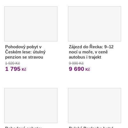
Pohodový pobyt v
Zájezd do Řecka: 9–12
Českém lese: útulný
nocí u moře, v ceně
penzion se stravou
autobus i trajekt
1 920 Kč
9 990 Kč
1 795
9 690
Kč
Kč