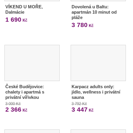
VÍKEND U MOŘE,
Dovolená u Baltu:
Dalmácie
apartmán 10 minut od
pláže
1 690
Kč
3 780
Kč
České Budějovice:
Karpacz adults only:
chalety i apartmá s
jídlo, wellness i privátní
privátní vířivkou
sauna
3 000 Kč
3 792 Kč
2 366
3 447
Kč
Kč