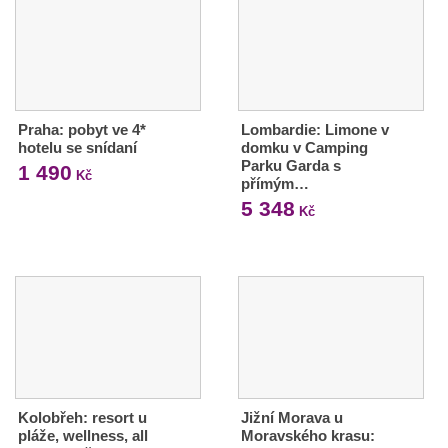
Praha: pobyt ve 4*
Lombardie: Limone v
hotelu se snídaní
domku v Camping
Parku Garda s
1 490
Kč
přímým…
5 348
Kč
Kolobřeh: resort u
Jižní Morava u
pláže, wellness, all
Moravského krasu: