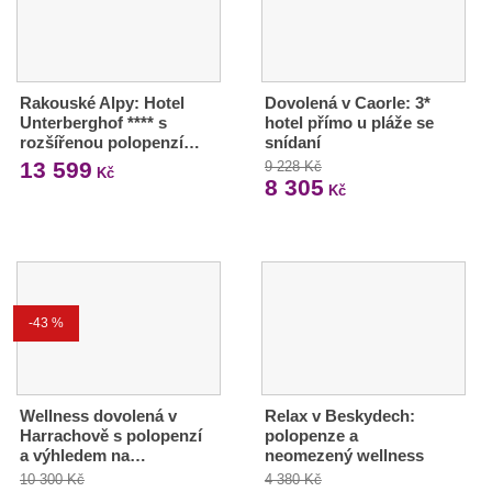
Rakouské Alpy: Hotel
Dovolená v Caorle: 3*
Unterberghof **** s
hotel přímo u pláže se
rozšířenou polopenzí…
snídaní
13 599
9 228 Kč
Kč
8 305
Kč
-43 %
Wellness dovolená v
Relax v Beskydech:
Harrachově s polopenzí
polopenze a
a výhledem na…
neomezený wellness
10 300 Kč
4 380 Kč