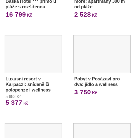
Baska Hotel *** přímo u
moře: apartmány 300 m
pláže s rozšířenou…
od pláže
16 799
2 528
Kč
Kč
Luxusní resort v
Pobyt v Posázaví pro
Karpaczi: snídaně či
dva: jídlo a wellness
polopenze i wellness
3 750
Kč
5 883 Kč
5 377
Kč