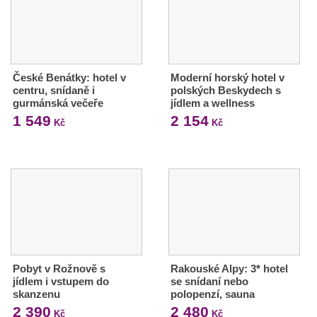
České Benátky: hotel v
Moderní horský hotel v
centru, snídaně i
polských Beskydech s
gurmánská večeře
jídlem a wellness
1 549
2 154
Kč
Kč
Pobyt v Rožnově s
Rakouské Alpy: 3* hotel
jídlem i vstupem do
se snídaní nebo
skanzenu
polopenzí, sauna
2 390
2 480
Kč
Kč