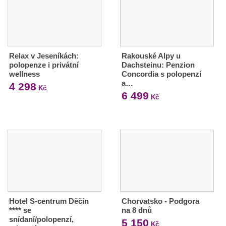
Relax v Jeseníkách:
Rakouské Alpy u
polopenze i privátní
Dachsteinu: Penzion
wellness
Concordia s polopenzí
a…
4 298
Kč
6 499
Kč
Hotel S-centrum Děčín
Chorvatsko - Podgora
**** se
na 8 dnů
snídaní/polopenzí,
5 150
Kč