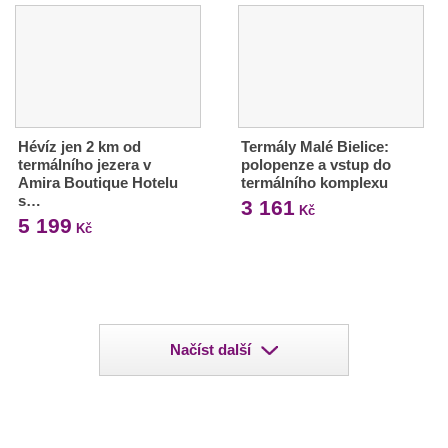
Hévíz jen 2 km od
Termály Malé Bielice:
termálního jezera v
polopenze a vstup do
Amira Boutique Hotelu
termálního komplexu
s…
3 161
Kč
5 199
Kč
Načíst další