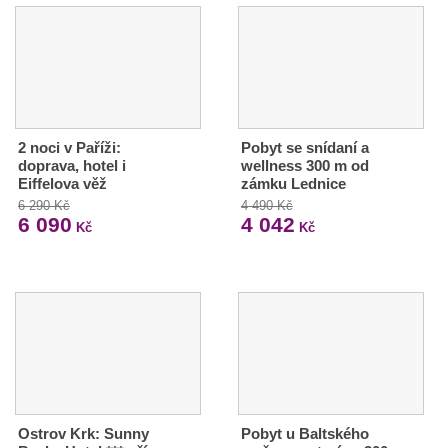
2 noci v Paříži:
Pobyt se snídaní a
doprava, hotel i
wellness 300 m od
Eiffelova věž
zámku Lednice
6 290 Kč
4 490 Kč
6 090
4 042
Kč
Kč
Ostrov Krk: Sunny
Pobyt u Baltského