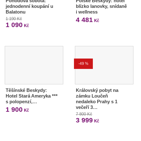
Pohodová sobota:
Polské Beskydy: hotel
jednodenní koupání u
blízko lanovky, snídaně
Balatonu
i wellness
4 481
1 190 Kč
Kč
1 090
Kč
-49 %
Těšínské Beskydy:
Královský pobyt na
Hotel Stará Ameryka ***
zámku Loučeň
s polopenzí,…
nedaleko Prahy s 1
večeří 3…
1 900
Kč
7 800 Kč
3 999
Kč