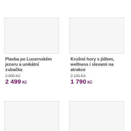
Plavba po Lucernském
Krušné hory s jídlem,
jezeru a unikátní
wellness i slevami na
zubačka
atrakce
2 890 Kč
2 190 Kč
2 499
1 790
Kč
Kč