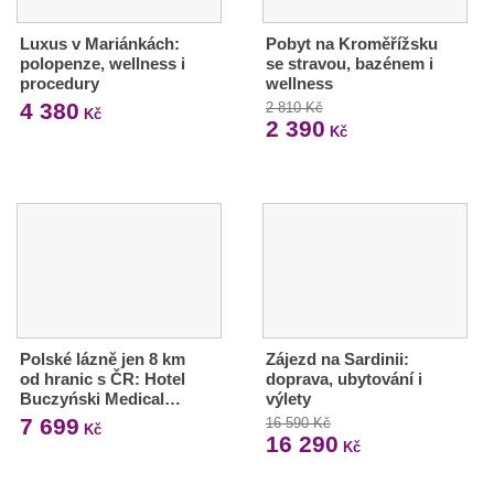
Luxus v Mariánkách:
Pobyt na Kroměřížsku
polopenze, wellness i
se stravou, bazénem i
procedury
wellness
4 380
2 810 Kč
Kč
2 390
Kč
Polské lázně jen 8 km
Zájezd na Sardinii:
od hranic s ČR: Hotel
doprava, ubytování i
Buczyński Medical…
výlety
7 699
16 590 Kč
Kč
16 290
Kč