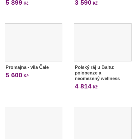
5 899
3 590
Kč
Kč
Promajna - vila Čale
Polský ráj u Baltu:
polopenze a
5 600
Kč
neomezený wellness
4 814
Kč