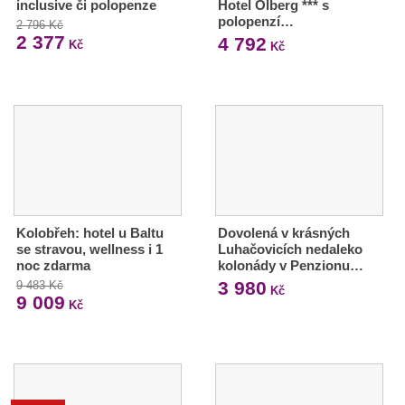
inclusive či polopenze
Hotel Olberg *** s
polopenzí…
2 796 Kč
2 377
4 792
Kč
Kč
Kolobřeh: hotel u Baltu
Dovolená v krásných
se stravou, wellness i 1
Luhačovicích nedaleko
noc zdarma
kolonády v Penzionu…
3 980
9 483 Kč
Kč
9 009
Kč