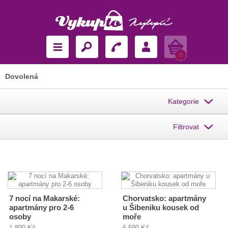
Košík
0
Dovolená
Kategorie
Filtrovat
7 nocí na Makarské:
Chorvatsko: apartmány
apartmány pro 2-6
u Šibeniku kousek od
osoby
moře
1 890 Kč
6 590 Kč