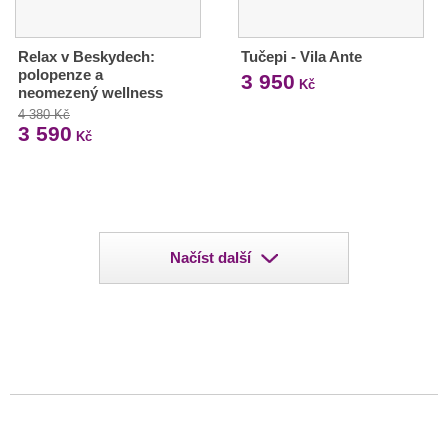
Relax v Beskydech:
Tučepi - Vila Ante
polopenze a
3 950
Kč
neomezený wellness
4 380 Kč
3 590
Kč
Načíst další