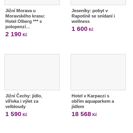
Jižní Morava u
Jeseníky: pobyt v
Moravského krasu:
Rapotíně se snídaní i
Hotel Olberg *** s
wellness
polopenzí…
1 600
Kč
2 190
Kč
Jižní Čechy: jídlo,
Hotel v Karpaczi s
vířivka i výlet za
obřím aquaparkem a
velbloudy
jídlem
1 590
18 568
Kč
Kč