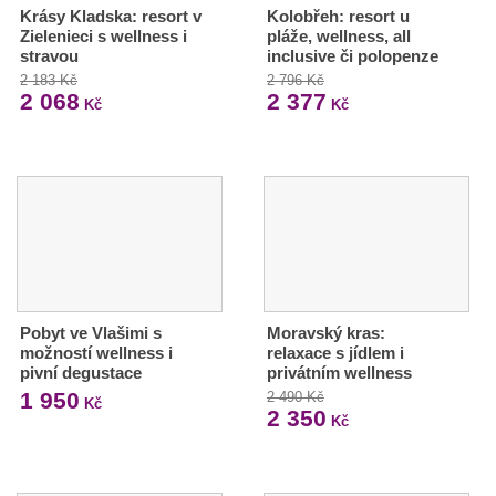
Krásy Kladska: resort v
Kolobřeh: resort u
Zielenieci s wellness i
pláže, wellness, all
stravou
inclusive či polopenze
2 183 Kč
2 796 Kč
2 068
2 377
Kč
Kč
Pobyt ve Vlašimi s
Moravský kras:
možností wellness i
relaxace s jídlem i
pivní degustace
privátním wellness
1 950
2 490 Kč
Kč
2 350
Kč