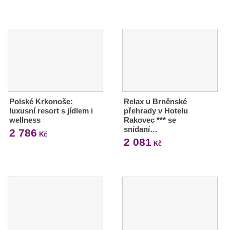
Polské Krkonoše:
Relax u Brněnské
luxusní resort s jídlem i
přehrady v Hotelu
wellness
Rakovec *** se
snídaní…
2 786
Kč
2 081
Kč