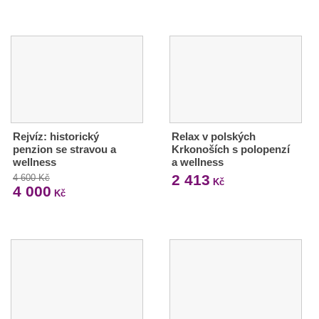
Rejvíz: historický
Relax v polských
penzion se stravou a
Krkonoších s polopenzí
wellness
a wellness
2 413
4 600 Kč
Kč
4 000
Kč