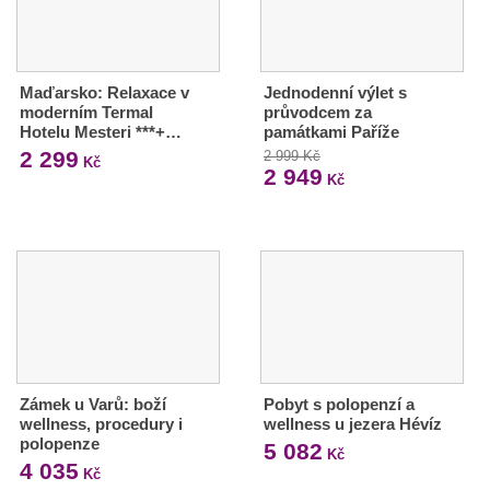
Maďarsko: Relaxace v
Jednodenní výlet s
moderním Termal
průvodcem za
Hotelu Mesteri ***+…
památkami Paříže
2 299
2 999 Kč
Kč
2 949
Kč
Zámek u Varů: boží
Pobyt s polopenzí a
wellness, procedury i
wellness u jezera Hévíz
polopenze
5 082
Kč
4 035
Kč