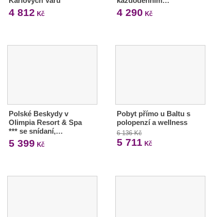
Karlových Varů
každodenním…
4 812
4 290
Kč
Kč
Polské Beskydy v
Pobyt přímo u Baltu s
Olimpia Resort & Spa
polopenzí a wellness
*** se snídaní,…
6 136 Kč
5 711
5 399
Kč
Kč