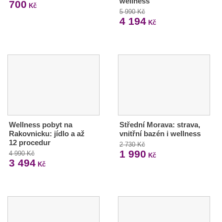
wellness
700
Kč
5 990 Kč
4 194
Kč
Wellness pobyt na
Střední Morava: strava,
Rakovnicku: jídlo a až
vnitřní bazén i wellness
12 procedur
2 730 Kč
1 990
4 990 Kč
Kč
3 494
Kč