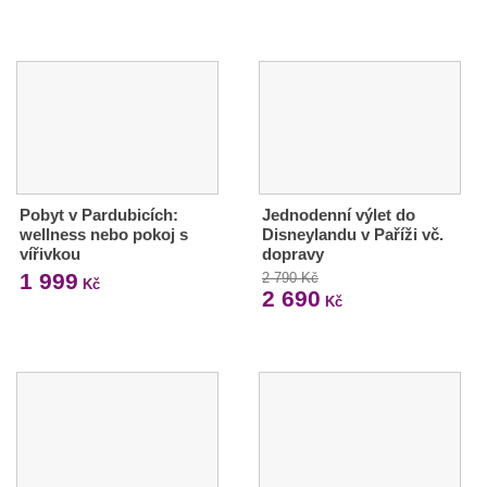
Pobyt v Pardubicích:
Jednodenní výlet do
wellness nebo pokoj s
Disneylandu v Paříži vč.
vířivkou
dopravy
1 999
2 790 Kč
Kč
2 690
Kč