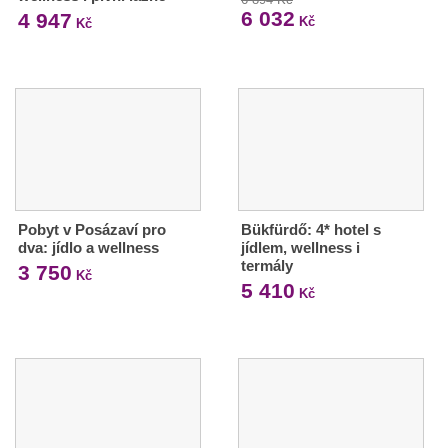
6 032
4 947
Kč
Kč
Pobyt v Posázaví pro
Bükfürdő: 4* hotel s
dva: jídlo a wellness
jídlem, wellness i
termály
3 750
Kč
5 410
Kč