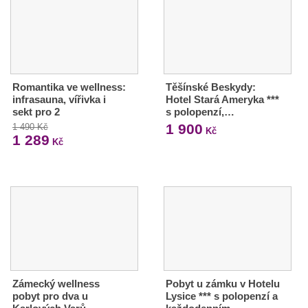
Romantika ve wellness:
Těšínské Beskydy:
infrasauna, vířivka i
Hotel Stará Ameryka ***
sekt pro 2
s polopenzí,…
1 900
1 490 Kč
Kč
1 289
Kč
Zámecký wellness
Pobyt u zámku v Hotelu
pobyt pro dva u
Lysice *** s polopenzí a