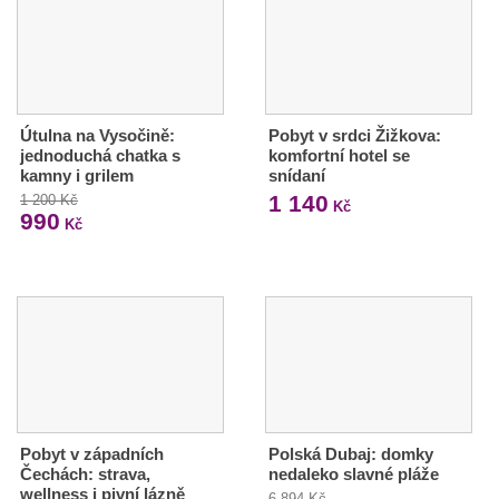
Útulna na Vysočině:
Pobyt v srdci Žižkova:
jednoduchá chatka s
komfortní hotel se
kamny i grilem
snídaní
1 140
1 200 Kč
Kč
990
Kč
Pobyt v západních
Polská Dubaj: domky
Čechách: strava,
nedaleko slavné pláže
wellness i pivní lázně
6 894 Kč