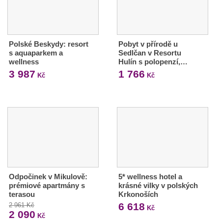
Polské Beskydy: resort
Pobyt v přírodě u
s aquaparkem a
Sedlčan v Resortu
wellness
Hulín s polopenzí,…
3 987
1 766
Kč
Kč
Odpočinek v Mikulově:
5* wellness hotel a
prémiové apartmány s
krásné vilky v polských
terasou
Krkonoších
6 618
2 961 Kč
Kč
2 090
Kč