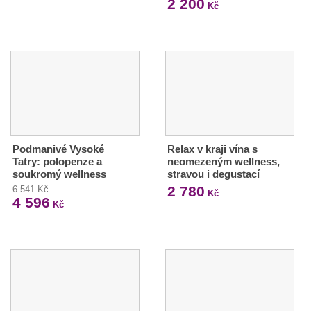
2 200
Kč
Podmanivé Vysoké
Relax v kraji vína s
Tatry: polopenze a
neomezeným wellness,
soukromý wellness
stravou i degustací
2 780
6 541 Kč
Kč
4 596
Kč