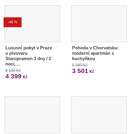
-46 %
Luxusní pobyt v Praze
Pohoda v Chorvatsku:
u pivovaru
moderní apartmán s
Staropramen 3 dny / 2
kuchyňkou
noci,…
5 349 Kč
3 501
8 100 Kč
Kč
4 399
Kč