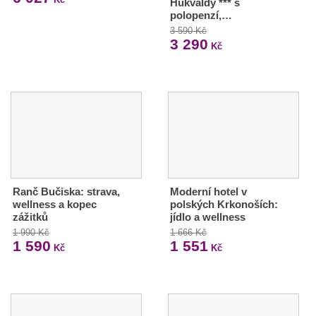
Hukvaldy *** s
polopenzí,…
3 590 Kč
3 290
Kč
Ranč Bučiska: strava,
Moderní hotel v
wellness a kopec
polských Krkonoších:
zážitků
jídlo a wellness
1 990 Kč
1 666 Kč
1 590
1 551
Kč
Kč