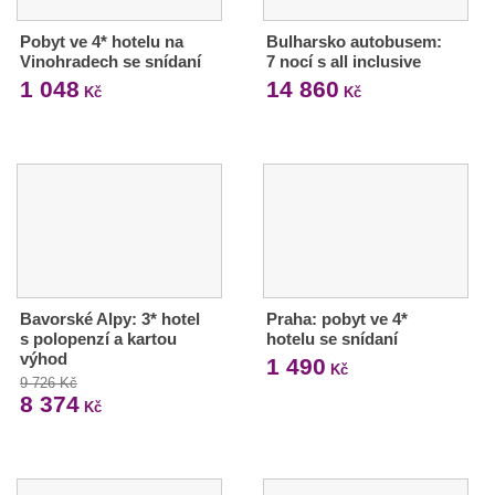
Pobyt ve 4* hotelu na
Bulharsko autobusem:
Vinohradech se snídaní
7 nocí s all inclusive
1 048
14 860
Kč
Kč
Bavorské Alpy: 3* hotel
Praha: pobyt ve 4*
s polopenzí a kartou
hotelu se snídaní
výhod
1 490
Kč
9 726 Kč
8 374
Kč