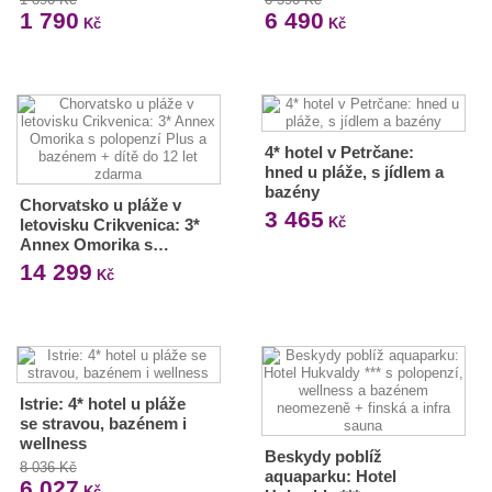
1 790
6 490
Kč
Kč
4* hotel v Petrčane:
hned u pláže, s jídlem a
bazény
Chorvatsko u pláže v
3 465
Kč
letovisku Crikvenica: 3*
Annex Omorika s…
14 299
Kč
Istrie: 4* hotel u pláže
se stravou, bazénem i
wellness
Beskydy poblíž
8 036 Kč
aquaparku: Hotel
6 027
Kč