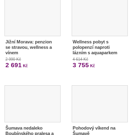
Jižní Morava: penzion
Wellness pobyt s
se stravou, wellness a
polopenzí naproti
vínem
lázním s aquaparkem
2 990 Kč
4 614 Kč
2 691
3 755
Kč
Kč
Šumava nedaleko
Pohodový víkend na
Boubínského pralesa a
Šumavě