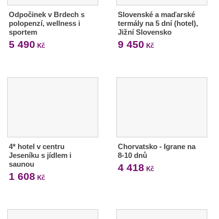
Odpočinek v Brdech s
Slovenské a maďarské
polopenzí, wellness i
termály na 5 dní (hotel),
sportem
Jižní Slovensko
5 490
9 450
Kč
Kč
4* hotel v centru
Chorvatsko - Igrane na
Jeseníku s jídlem i
8-10 dnů
saunou
4 418
Kč
1 608
Kč