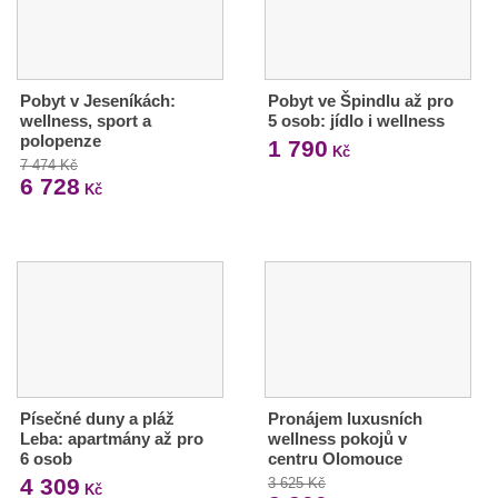
Pobyt v Jeseníkách:
Pobyt ve Špindlu až pro
wellness, sport a
5 osob: jídlo i wellness
polopenze
1 790
Kč
7 474 Kč
6 728
Kč
Písečné duny a pláž
Pronájem luxusních
Leba: apartmány až pro
wellness pokojů v
6 osob
centru Olomouce
4 309
3 625 Kč
Kč