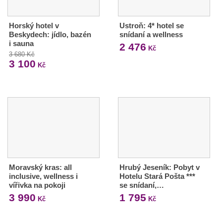
Horský hotel v
Ustroň: 4* hotel se
Beskydech: jídlo, bazén
snídaní a wellness
i sauna
2 476
Kč
3 680 Kč
3 100
Kč
Moravský kras: all
Hrubý Jeseník: Pobyt v
inclusive, wellness i
Hotelu Stará Pošta ***
vířivka na pokoji
se snídaní,…
3 990
1 795
Kč
Kč