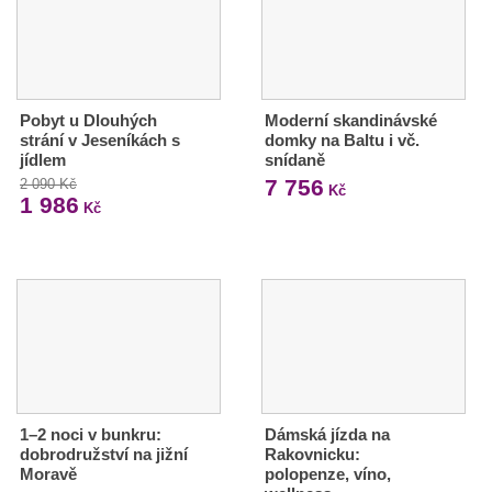
Pobyt u Dlouhých
Moderní skandinávské
strání v Jeseníkách s
domky na Baltu i vč.
jídlem
snídaně
7 756
2 090 Kč
Kč
1 986
Kč
1–2 noci v bunkru:
Dámská jízda na
dobrodružství na jižní
Rakovnicku:
Moravě
polopenze, víno,