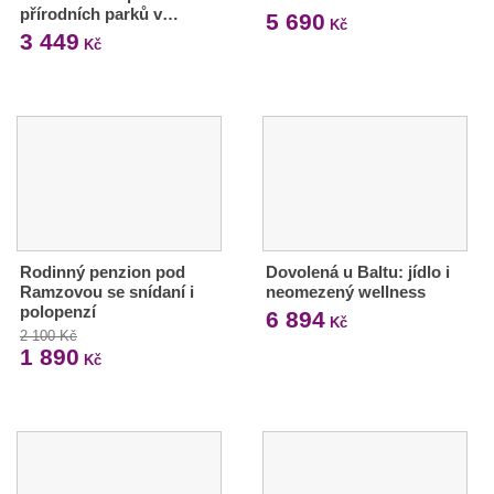
přírodních parků v…
5 690
Kč
3 449
Kč
Rodinný penzion pod
Dovolená u Baltu: jídlo i
Ramzovou se snídaní i
neomezený wellness
polopenzí
6 894
Kč
2 100 Kč
1 890
Kč