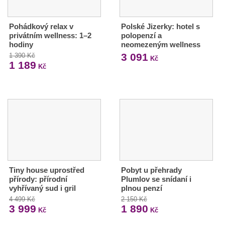
Pohádkový relax v
Polské Jizerky: hotel s
privátním wellness: 1–2
polopenzí a
hodiny
neomezeným wellness
3 091
1 390 Kč
Kč
1 189
Kč
Tiny house uprostřed
Pobyt u přehrady
přírody: přírodní
Plumlov se snídaní i
vyhřívaný sud i gril
plnou penzí
4 499 Kč
2 150 Kč
3 999
1 890
Kč
Kč