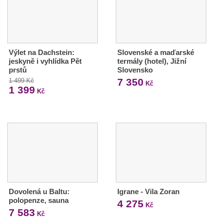
Výlet na Dachstein:
Slovenské a maďarské
jeskyně i vyhlídka Pět
termály (hotel), Jižní
prstů
Slovensko
7 350
1 499 Kč
Kč
1 399
Kč
Dovolená u Baltu:
Igrane - Vila Zoran
polopenze, sauna
4 275
Kč
7 583
Kč