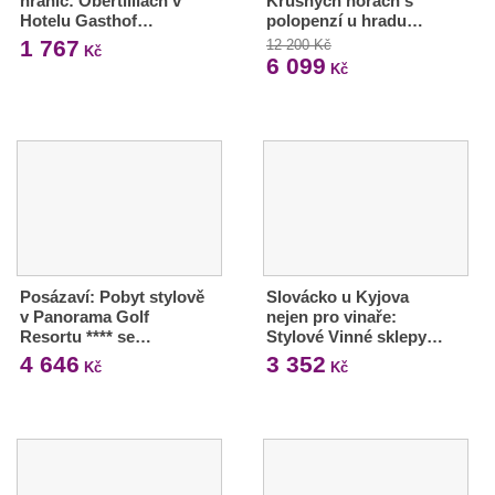
hranic: Obertilliach v
Krušných horách s
Hotelu Gasthof…
polopenzí u hradu…
1 767
12 200 Kč
Kč
6 099
Kč
Posázaví: Pobyt stylově
Slovácko u Kyjova
v Panorama Golf
nejen pro vinaře:
Resortu **** se…
Stylové Vinné sklepy…
4 646
3 352
Kč
Kč