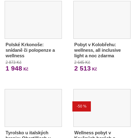
Polské Krkonoše:
Pobyt v Kolobřehu:
snídaně či polopenze a
wellness, all inclusive
wellness
light a noc zdarma
2 873 Kč
2 645 Kč
1 948
2 513
Kč
Kč
-50 %
Tyrolsko u italských
Wellness pobyt v