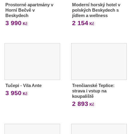
Prostorné apartmány v
Moderní horský hotel v
Horní Bečvě v
polských Beskydech s
Beskydech
jídlem a wellness
3 990
2 154
Kč
Kč
Tučepi - Vila Ante
Trenčianské Teplice:
strava i vstup na
3 950
Kč
koupaliště
2 893
Kč