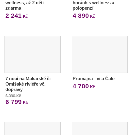
wellness, až 2 děti
horách s wellness a
zdarma
polopenzí
2 241
4 890
Kč
Kč
7 nocí na Makarské či
Promajna - vila Čale
Omišské riviéře vč.
4 700
Kč
dopravy
6 990 Kč
6 799
Kč