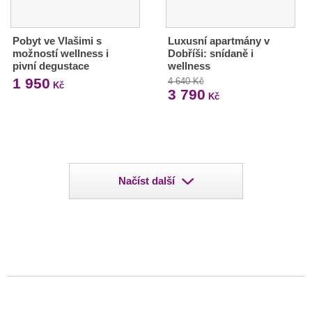
Pobyt ve Vlašimi s
Luxusní apartmány v
možností wellness i
Dobříši: snídaně i
pivní degustace
wellness
1 950
4 640 Kč
Kč
3 790
Kč
Načíst další