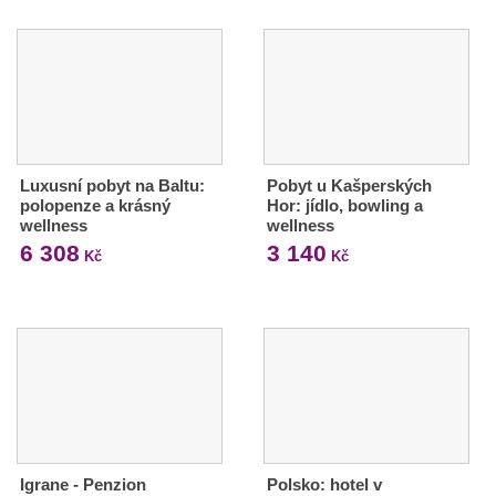
Luxusní pobyt na Baltu:
Pobyt u Kašperských
polopenze a krásný
Hor: jídlo, bowling a
wellness
wellness
6 308
3 140
Kč
Kč
Igrane - Penzion
Polsko: hotel v