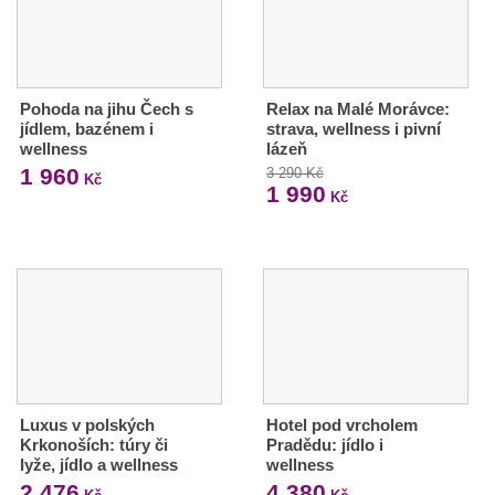
Pohoda na jihu Čech s
Relax na Malé Morávce:
jídlem, bazénem i
strava, wellness i pivní
wellness
lázeň
1 960
3 290 Kč
Kč
1 990
Kč
Luxus v polských
Hotel pod vrcholem
Krkonoších: túry či
Pradědu: jídlo i
lyže, jídlo a wellness
wellness
2 476
4 380