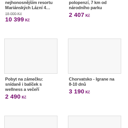
nejhonosnějším resortu
polopenzí, 7 km od
Mariánských Lázní 4…
národního parku
2 407
18 000 Kč
Kč
10 399
Kč
Pobyt na zámečku:
Chorvatsko - Igrane na
snídaně i balíček s
8-10 dnů
wellness a večeří
3 190
Kč
2 490
Kč