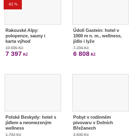
-62 %
Rakouské Alpy:
Údolí Gastein: hotel v
polopenze, sauny i
1000 m n. m., wellness,
karta výhod
jídlo i lyže
19 695 Kč
7 294 Kč
7 397
6 808
Kč
Kč
Polské Beskydy: hotel s
Pobyt v rodinném
jídlem a neomezeným
pivovaru v Dolních
wellness
Břežanech
1 792 Kč
3 830 Kč