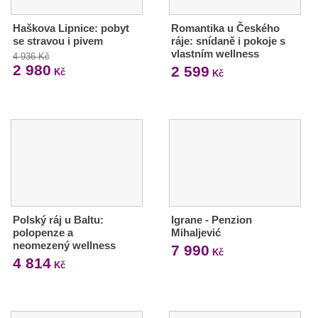
Haškova Lipnice: pobyt
Romantika u Českého
se stravou i pivem
ráje: snídaně i pokoje s
vlastním wellness
4 936 Kč
2 980
2 599
Kč
Kč
Polský ráj u Baltu:
Igrane - Penzion
polopenze a
Mihaljević
neomezený wellness
7 990
Kč
4 814
Kč