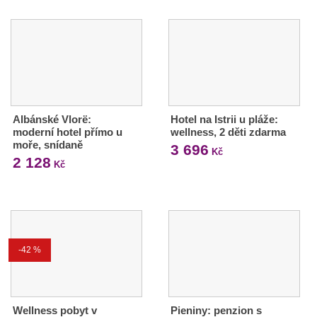
Albánské Vlorë:
Hotel na Istrii u pláže:
moderní hotel přímo u
wellness, 2 děti zdarma
moře, snídaně
3 696
Kč
2 128
Kč
-42 %
Wellness pobyt v
Pieniny: penzion s