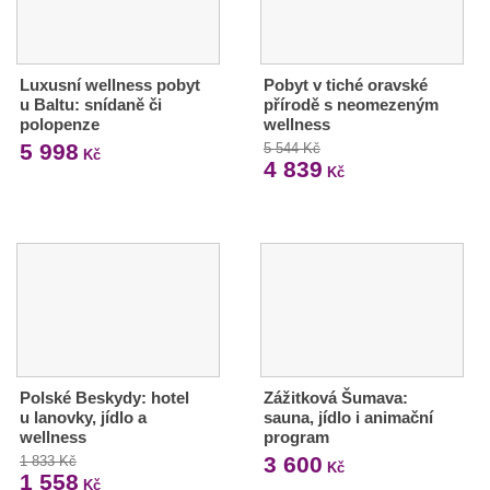
Luxusní wellness pobyt
Pobyt v tiché oravské
u Baltu: snídaně či
přírodě s neomezeným
polopenze
wellness
5 998
5 544 Kč
Kč
4 839
Kč
Polské Beskydy: hotel
Zážitková Šumava:
u lanovky, jídlo a
sauna, jídlo i animační
wellness
program
3 600
1 833 Kč
Kč
1 558
Kč