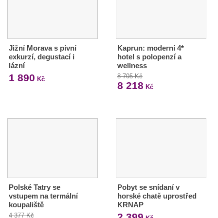
Jižní Morava s pivní
Kaprun: moderní 4*
exkurzí, degustací i
hotel s polopenzí a
lázní
wellness
1 890
8 705 Kč
Kč
8 218
Kč
Polské Tatry se
Pobyt se snídaní v
vstupem na termální
horské chatě uprostřed
koupaliště
KRNAP
2 399
4 377 Kč