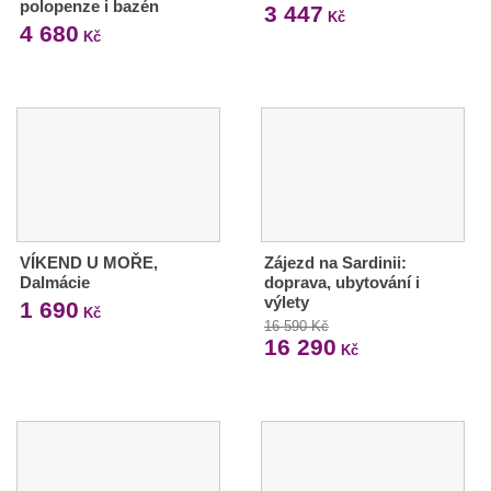
polopenze i bazén
3 447
Kč
4 680
Kč
VÍKEND U MOŘE,
Zájezd na Sardinii:
Dalmácie
doprava, ubytování i
výlety
1 690
Kč
16 590 Kč
16 290
Kč