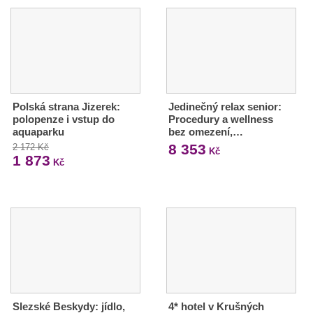
Polská strana Jizerek:
Jedinečný relax senior:
polopenze i vstup do
Procedury a wellness
aquaparku
bez omezení,…
8 353
2 172 Kč
Kč
1 873
Kč
Slezské Beskydy: jídlo,
4* hotel v Krušných