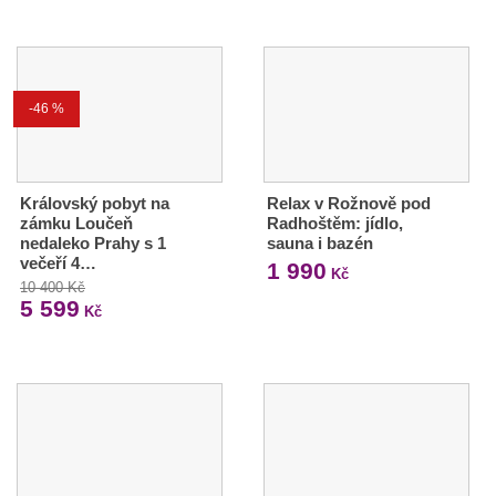
-46 %
Královský pobyt na
Relax v Rožnově pod
zámku Loučeň
Radhoštěm: jídlo,
nedaleko Prahy s 1
sauna i bazén
večeří 4…
1 990
Kč
10 400 Kč
5 599
Kč