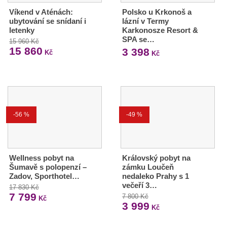
Víkend v Aténách:
Polsko u Krkonoš a
ubytování se snídaní i
lázní v Termy
letenky
Karkonosze Resort &
SPA se…
15 960 Kč
15 860
3 398
Kč
Kč
-56 %
-49 %
Wellness pobyt na
Královský pobyt na
Šumavě s polopenzí –
zámku Loučeň
Zadov, Sporthotel…
nedaleko Prahy s 1
večeří 3…
17 830 Kč
7 799
7 800 Kč
Kč
3 999
Kč