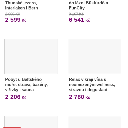
Thunské jezero,
do lázní Bükfürdő a
Interlaken i Bern
FunCity
2 990 Kč
9 167 Kč
2 599
6 541
Kč
Kč
Pobyt u Baltského
Relax v kraji vína s
moře: strava, bazény,
neomezeným wellness,
vířivky i sauna
stravou i degustací
2 206
2 780
Kč
Kč