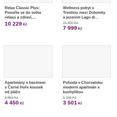
Relax Classic Plus:
Wellness pobyt v
Ponořte se do světa
Trentinu mezi Dolomity
relaxu a zdraví,…
a jezerem Lago di…
10 229
15 400 Kč
Kč
7 999
Kč
Apartmány s bazénem
Pohoda v Chorvatsku:
v Černé Hoře kousek
moderní apartmán s
od pláže
kuchyňkou
4 863 Kč
5 349 Kč
4 450
3 501
Kč
Kč