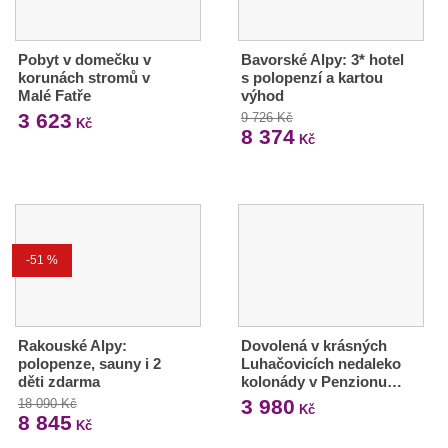
Pobyt v domečku v
Bavorské Alpy: 3* hotel
korunách stromů v
s polopenzí a kartou
Malé Fatře
výhod
3 623
9 726 Kč
Kč
8 374
Kč
-51 %
Rakouské Alpy:
Dovolená v krásných
polopenze, sauny i 2
Luhačovicích nedaleko
děti zdarma
kolonády v Penzionu…
3 980
18 090 Kč
Kč
8 845
Kč