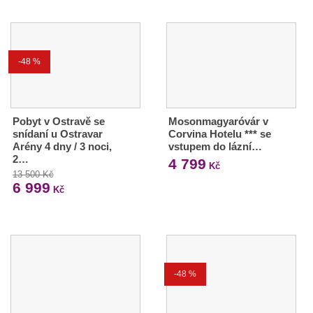
-48 %
Pobyt v Ostravě se
Mosonmagyaróvár v
snídaní u Ostravar
Corvina Hotelu *** se
Arény 4 dny / 3 noci,
vstupem do lázní…
2…
4 799
Kč
13 500 Kč
6 999
Kč
-48 %