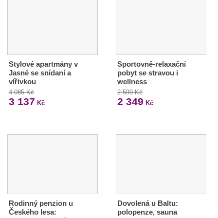
Stylové apartmány v
Sportovně-relaxační
Jasné se snídaní a
pobyt se stravou i
vířivkou
wellness
4 085 Kč
2 599 Kč
3 137
2 349
Kč
Kč
Rodinný penzion u
Dovolená u Baltu:
Českého lesa:
polopenze, sauna