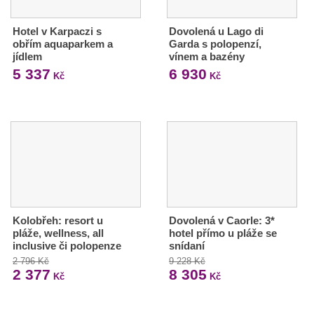
Hotel v Karpaczi s
Dovolená u Lago di
obřím aquaparkem a
Garda s polopenzí,
jídlem
vínem a bazény
5 337
6 930
Kč
Kč
Kolobřeh: resort u
Dovolená v Caorle: 3*
pláže, wellness, all
hotel přímo u pláže se
inclusive či polopenze
snídaní
2 796 Kč
9 228 Kč
2 377
8 305
Kč
Kč