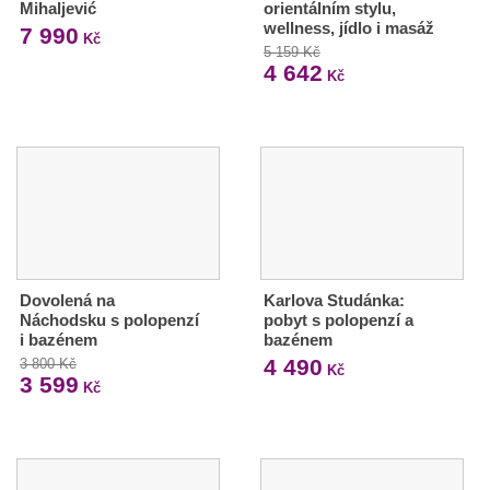
Mihaljević
orientálním stylu,
wellness, jídlo i masáž
7 990
Kč
5 159 Kč
4 642
Kč
Dovolená na
Karlova Studánka:
Náchodsku s polopenzí
pobyt s polopenzí a
i bazénem
bazénem
4 490
3 800 Kč
Kč
3 599
Kč