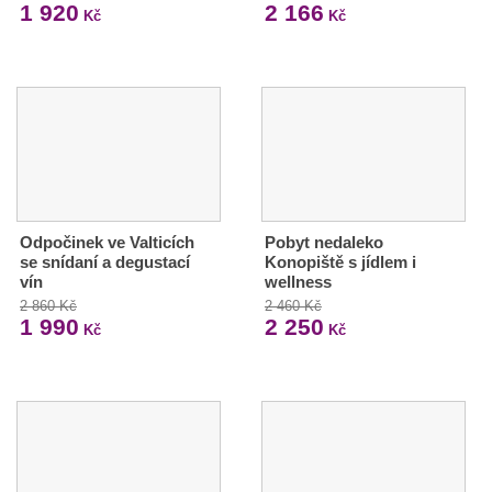
1 920
2 166
Kč
Kč
Odpočinek ve Valticích
Pobyt nedaleko
se snídaní a degustací
Konopiště s jídlem i
vín
wellness
2 860 Kč
2 460 Kč
1 990
2 250
Kč
Kč