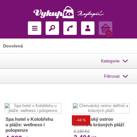
Košík
0
Dovolená
Kategorie
Filtrovat
Spa hotel v Kolobřehu
Chorvatský ostrov
-44 %
u pláže: wellness i
delfínů a krásných pláží
polopenze
6 130 Kč