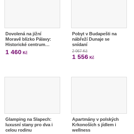
Dovolená na jižní
Pobyt v Budapešti na
Moravě blízko Pálavy:
nábřeží Dunaje se
Historické centrum…
snídaní
1 460
2 067 Kč
Kč
1 556
Kč
Glamping na Slapech:
Apartmány v polských
luxusní stany pro dva i
Krkonoších s jídlem i
celou rodinu
wellness