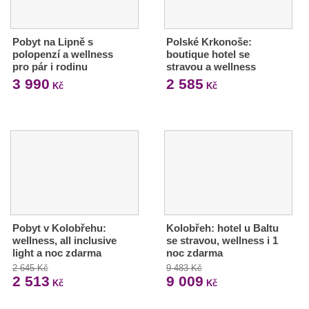
Pobyt na Lipně s
Polské Krkonoše:
polopenzí a wellness
boutique hotel se
pro pár i rodinu
stravou a wellness
3 990
2 585
Kč
Kč
Pobyt v Kolobřehu:
Kolobřeh: hotel u Baltu
wellness, all inclusive
se stravou, wellness i 1
light a noc zdarma
noc zdarma
2 645 Kč
9 483 Kč
2 513
9 009
Kč
Kč