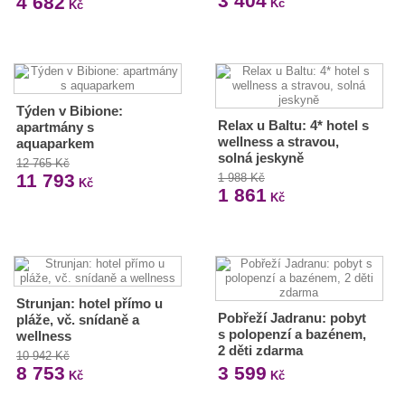
3 404
4 682
Kč
Kč
Týden v Bibione:
Relax u Baltu: 4* hotel s
apartmány s
wellness a stravou,
aquaparkem
solná jeskyně
12 765 Kč
11 793
1 988 Kč
Kč
1 861
Kč
Strunjan: hotel přímo u
Pobřeží Jadranu: pobyt
pláže, vč. snídaně a
s polopenzí a bazénem,
wellness
2 děti zdarma
10 942 Kč
8 753
3 599
Kč
Kč