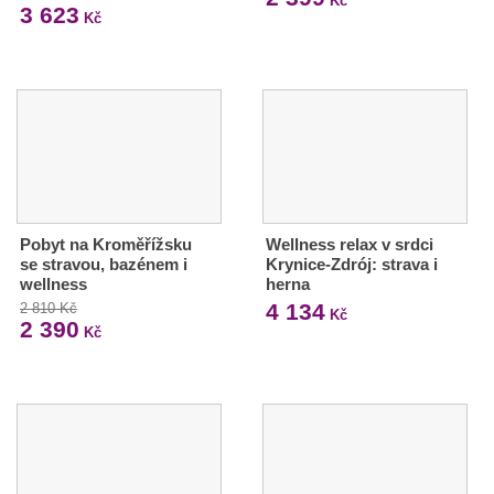
Kč
3 623
Kč
Pobyt na Kroměřížsku
Wellness relax v srdci
se stravou, bazénem i
Krynice-Zdrój: strava i
wellness
herna
4 134
2 810 Kč
Kč
2 390
Kč