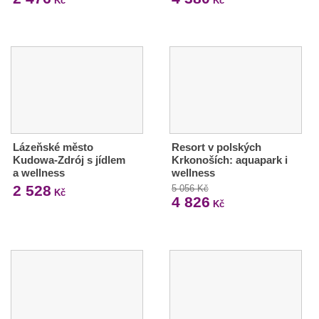
Kč
Kč
Lázeňské město
Resort v polských
Kudowa-Zdrój s jídlem
Krkonoších: aquapark i
a wellness
wellness
2 528
5 056 Kč
Kč
4 826
Kč