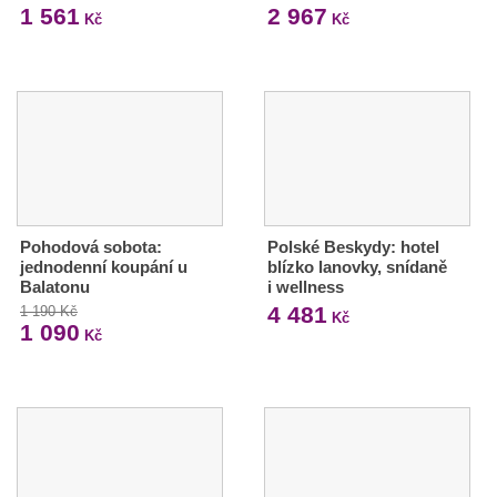
1 561
2 967
Kč
Kč
Pohodová sobota:
Polské Beskydy: hotel
jednodenní koupání u
blízko lanovky, snídaně
Balatonu
i wellness
4 481
1 190 Kč
Kč
1 090
Kč