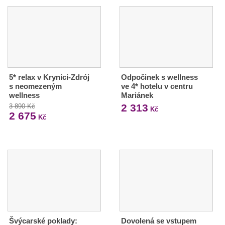
5* relax v Krynici-Zdrój
Odpočinek s wellness
s neomezeným
ve 4* hotelu v centru
wellness
Mariánek
2 313
3 890 Kč
Kč
2 675
Kč
Švýcarské poklady:
Dovolená se vstupem