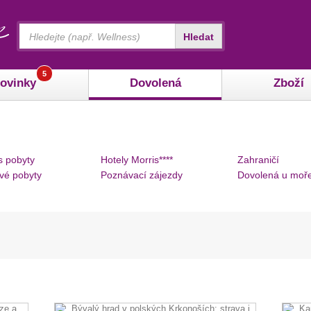
Vyhledávání
Hledat
5
ovinky
Dovolená
Zboží
s pobyty
Hotely Morris****
Zahraničí
vé pobyty
Poznávací zájezdy
Dovolená u moř