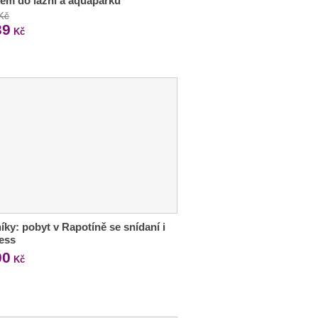
em do lázní a aquaparku
 Kč
39
Kč
íky: pobyt v Rapotíně se snídaní i
ess
00
Kč