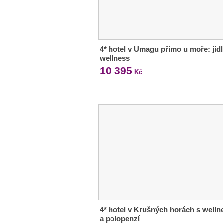
4* hotel v Umagu přímo u moře: jídl
wellness
10 395
Kč
4* hotel v Krušných horách s welln
a polopenzí