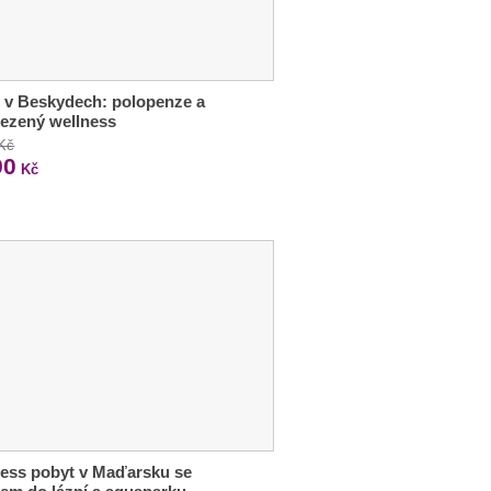
 v Beskydech: polopenze a
ezený wellness
 Kč
90
Kč
ess pobyt v Maďarsku se