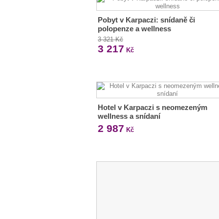
Pobyt v Karpaczi: snídaně či
polopenze a wellness
3 321 Kč
3 217
Kč
Hotel v Karpaczi s neomezeným
wellness a snídaní
2 987
Kč