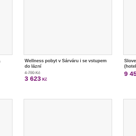
a
Wellness pobyt v Sárváru i se vstupem
Slove
do lázní
(hote
9 4
4 790 Kč
3 623
Kč