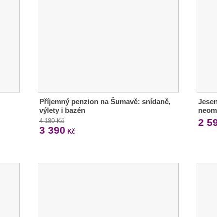
Příjemný penzion na Šumavě: snídaně,
Jesen
výlety i bazén
neom
2 5
4 180 Kč
3 390
Kč