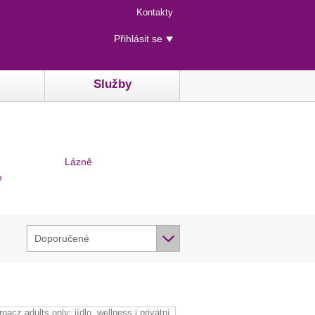
Menu
Kontakty
rychlého
Uživatelské
přístupu
Přihlásit se
menu
Služby
Lázně
e
Doporučené