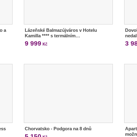
o a
Lázeňské Balmazújváros v Hotelu
Dovol
Kamilla **** s termálním…
neda
9 999
3 9
Kč
ess
Chorvatsko - Podgora na 8 dnů
Apar
možn
5 150