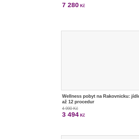
7 280
Kč
Wellness pobyt na Rakovnicku: jídl
až 12 procedur
4 990 Kč
3 494
Kč