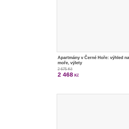
Apartmány v Černé Hoře: výhled n
moře, výlety
2 675 Kč
2 468
Kč