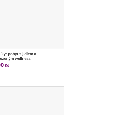
íky: pobyt s jídlem a
ezeným wellness
90
Kč