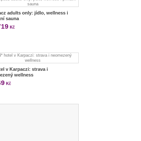
cz adults only: jídlo, wellness i
tní sauna
719
Kč
tel v Karpaczi: strava i
ezený wellness
49
Kč