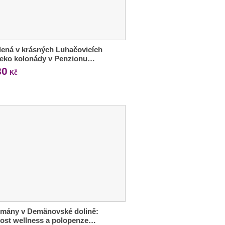
ená v krásných Luhačovicích
leko kolonády v Penzionu…
80
Kč
tmány v Demänovské dolině:
ost wellness a polopenze…