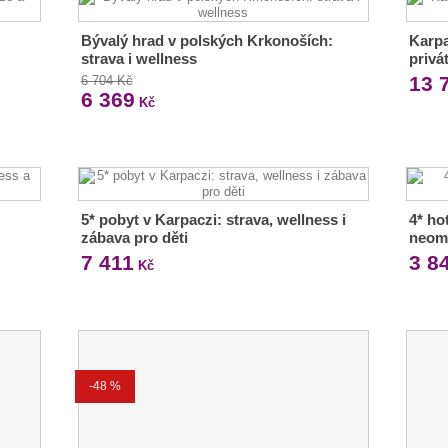
Bývalý hrad v polských Krkonoších:
Karpa
strava i wellness
privá
13 
6 704 Kč
6 369
Kč
5* pobyt v Karpaczi: strava, wellness i
4* ho
zábava pro děti
neom
7 411
3 8
Kč
-48 %