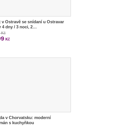
 v Ostravě se snídaní u Ostravar
 4 dny / 3 noci, 2…
0 Kč
99
Kč
da v Chorvatsku: moderní
tmán s kuchyňkou