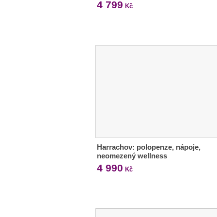
4 799
Kč
Harrachov: polopenze, nápoje,
neomezený wellness
4 990
Kč