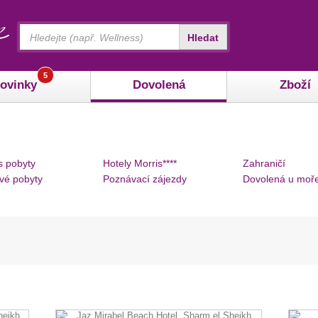
Vyhledávání
Hledat
5
ovinky
Dovolená
Zboží
s pobyty
Hotely Morris****
Zahraničí
vé pobyty
Poznávací zájezdy
Dovolená u moř