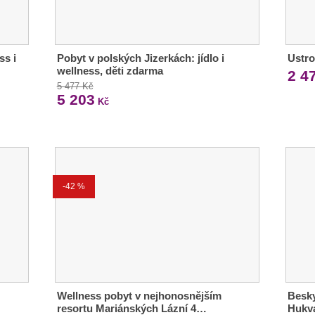
ss i
Pobyt v polských Jizerkách: jídlo i
Ustro
wellness, děti zdarma
2 4
5 477 Kč
5 203
Kč
-42 %
Wellness pobyt v nejhonosnějším
Besky
resortu Mariánských Lázní 4…
Hukva