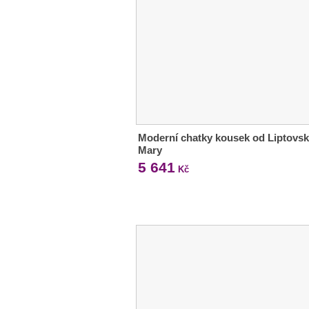
Moderní chatky kousek od Liptovs
Mary
5 641
Kč