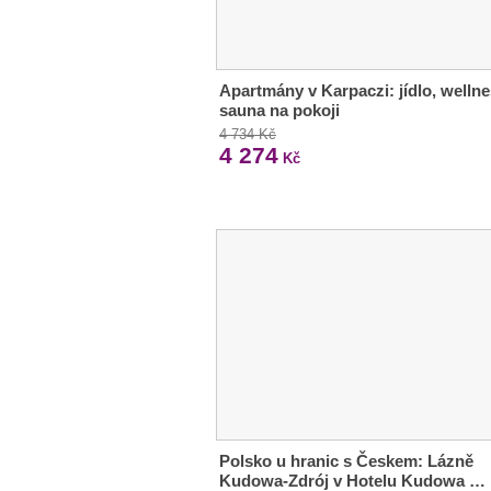
Apartmány v Karpaczi: jídlo, wellne
sauna na pokoji
4 734 Kč
4 274
Kč
Polsko u hranic s Českem: Lázně
Kudowa-Zdrój v Hotelu Kudowa …