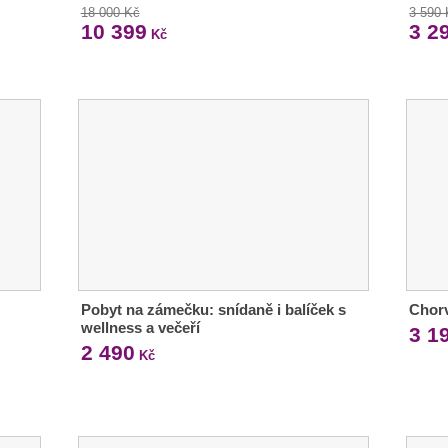
18 000 Kč
3 590
10 399
3 2
Kč
Pobyt na zámečku: snídaně i balíček s
Chorv
wellness a večeří
3 1
2 490
Kč