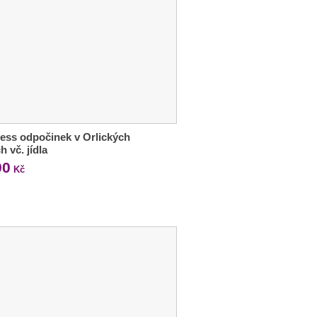
ess odpočinek v Orlických
h vč. jídla
90
Kč