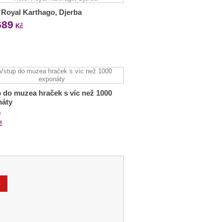
 Royal Karthago, Djerba
689
Kč
 do muzea hraček s víc než 1000
náty
č
č
%