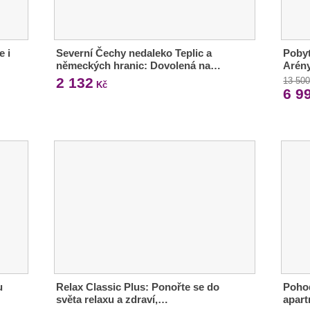
e i
Severní Čechy nedaleko Teplic a
Pobyt
německých hranic: Dovolená na…
Arény
2 132
13 50
Kč
6 9
u
Relax Classic Plus: Ponořte se do
Poho
světa relaxu a zdraví,…
apar