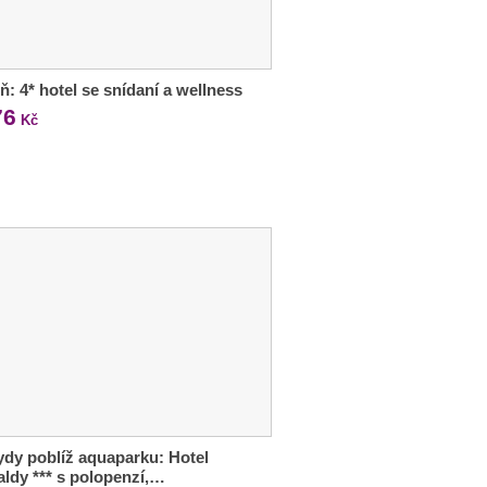
ň: 4* hotel se snídaní a wellness
76
Kč
dy poblíž aquaparku: Hotel
ldy *** s polopenzí,…