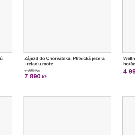
mů
Zájezd do Chorvatska: Plitvická jezera
Welln
i relax u moře
horác
4 9
7 990 Kč
7 890
Kč