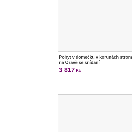
Pobyt v domečku v korunách stro
na Oravě se snídaní
3 817
Kč