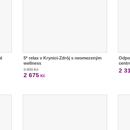
ké
5* relax v Krynici-Zdrój s neomezeným
Odpoč
wellness
centr
2 3
3 890 Kč
2 675
Kč