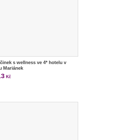
inek s wellness ve 4* hotelu v
u Mariánek
13
Kč