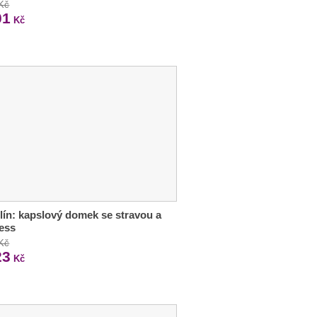
 Kč
01
Kč
ín: kapslový domek se stravou a
ess
 Kč
23
Kč