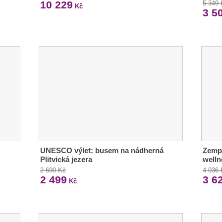
10 229
5 349
Kč
3 5
UNESCO výlet: busem na nádherná
Zempl
Plitvická jezera
welln
2 690 Kč
4 036
2 499
3 6
Kč