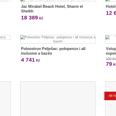
Jaz Mirabel Beach Hotel, Sharm el
Hotel
Sheikh
12 
18 389
Kč
Poloostrov Pelješac: polopenze i all
Vstup
inclusive a bazén
expo
4 741
100 K
Kč
79
K
-48 