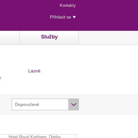
Menu
Kontakty
rychlého
Uživatelské
přístupu
Přihlásit se
menu
Služby
Lázně
e
Doporučené