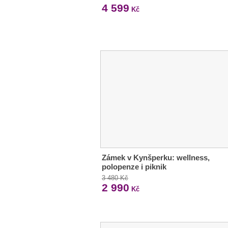
4 599
Kč
Zámek v Kynšperku: wellness,
polopenze i piknik
3 480 Kč
2 990
Kč