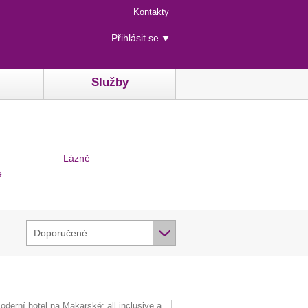
Menu
Kontakty
rychlého
Uživatelské
přístupu
Přihlásit se
menu
Služby
Lázně
e
Doporučené