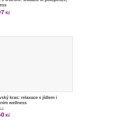
ess
97
Kč
ský kras: relaxace s jídlem i
tním wellness
 Kč
50
Kč