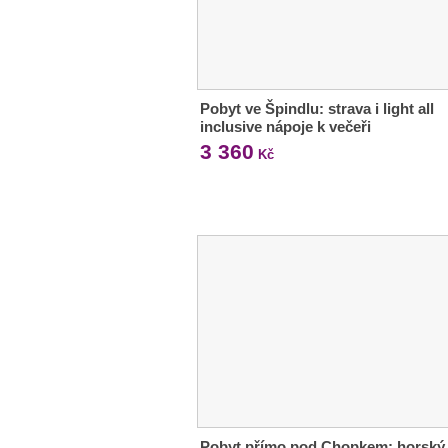
Pobyt ve Špindlu: strava i light all
inclusive nápoje k večeři
3 360
Kč
Pobyt přímo pod Chopkem: horský