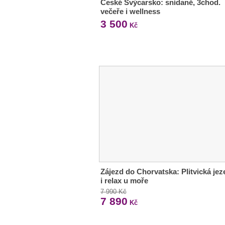
České Švýcarsko: snídaně, 3chod.
večeře i wellness
3 500
Kč
Zájezd do Chorvatska: Plitvická jez
i relax u moře
7 990 Kč
7 890
Kč