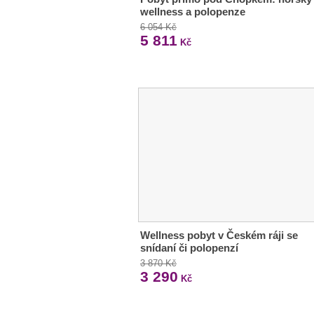
wellness a polopenze
6 054 Kč
5 811
Kč
Wellness pobyt v Českém ráji se
snídaní či polopenzí
3 870 Kč
3 290
Kč