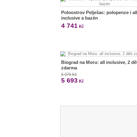
Poloostrov Pelješac: polopenze i al
inclusive a bazén
4 741
Kč
Biograd na Moru: all inclusive, 2 dě
zdarma
6 079 Kč
5 693
Kč