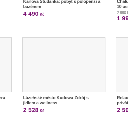
Karlova Studánka: pobyt s polopenzí a
Chalu
bazénem
10 o
4 490
2 990
Kč
1 9
era
Lázeňské město Kudowa-Zdrój s
Relax
jídlem a wellness
privá
2 528
2 5
Kč