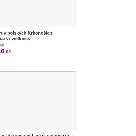
t v polských Krkonoších:
ark i wellness
 Kč
26
Kč
 v Ustroni: snídaně či polopenze,