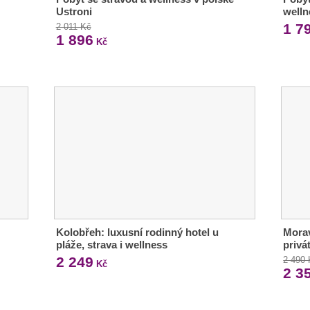
Ustroni
welln
1 7
2 011 Kč
1 896
Kč
Kolobřeh: luxusní rodinný hotel u
Morav
pláže, strava i wellness
privá
2 249
2 490
Kč
2 3