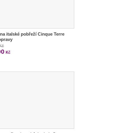
 na italské pobřeží Cinque Terre
opravy
 Kč
90
Kč