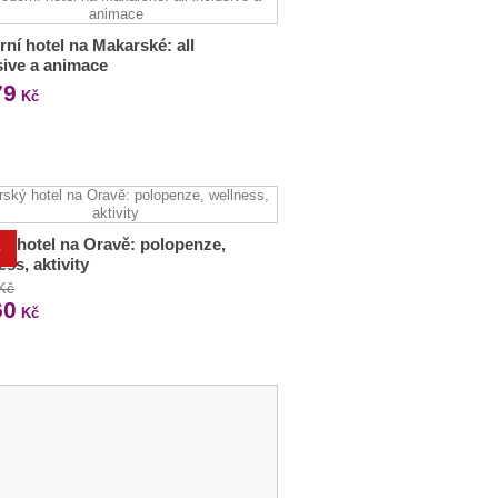
ní hotel na Makarské: all
sive a animace
79
Kč
ý hotel na Oravě: polopenze,
%
ess, aktivity
 Kč
60
Kč