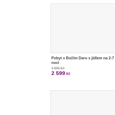
Pobyt v Božím Daru s jídlem na 2-7
nocí
3 000 Kč
2 599
Kč