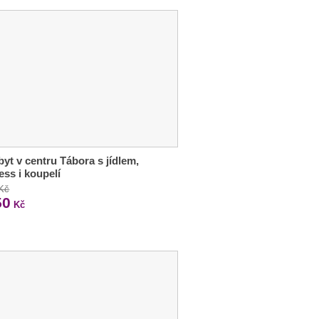
byt v centru Tábora s jídlem,
ess i koupelí
 Kč
50
Kč