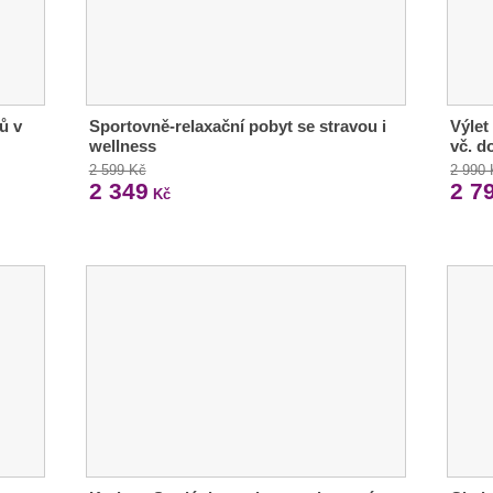
ů v
Sportovně-relaxační pobyt se stravou i
Výlet
wellness
vč. d
2 599 Kč
2 990
2 349
2 7
Kč