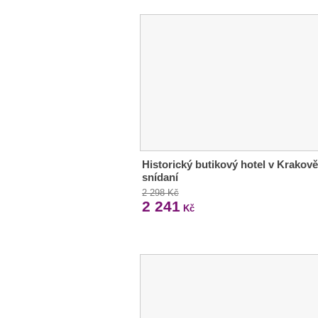
Historický butikový hotel v Krakově
snídaní
2 298 Kč
2 241
Kč