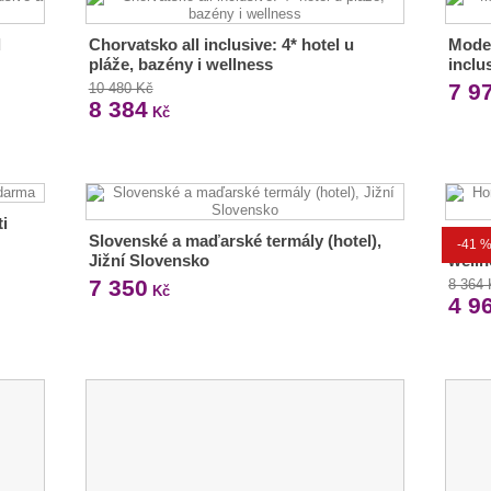
l
Chorvatsko all inclusive: 4* hotel u
Moder
pláže, bazény i wellness
inclu
7 9
10 480 Kč
8 384
Kč
ti
Slovenské a maďarské termály (hotel),
Horsk
-41 
Jižní Slovensko
welln
7 350
8 364
Kč
4 9