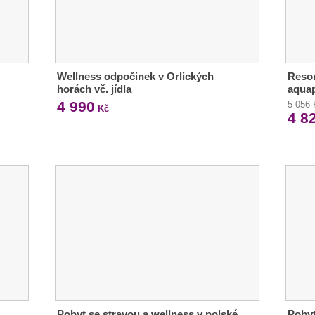
Wellness odpočinek v Orlických
Resor
horách vč. jídla
aquap
4 990
5 056
Kč
4 8
Pobyt se stravou a wellness v polské
Pobyt