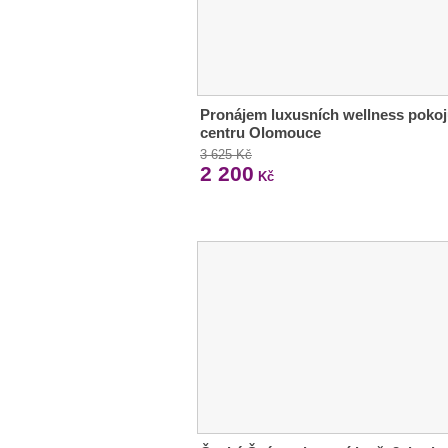
Pronájem luxusních wellness pokoj
centru Olomouce
3 625 Kč
2 200
Kč