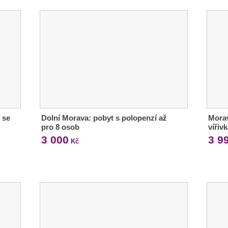
 se
Dolní Morava: pobyt s polopenzí až
Morav
pro 8 osob
vířiv
3 000
3 9
Kč