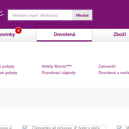
Vyhledávání
Hledat
5
ovinky
Dovolená
Zboží
s pobyty
Hotely Morris****
Zahraničí
vé pobyty
Poznávací zájezdy
Dovolená u moř