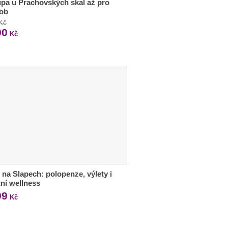
pa u Prachovských skal až pro
sob
 Kč
90
Kč
 na Slapech: polopenze, výlety i
tní wellness
99
Kč