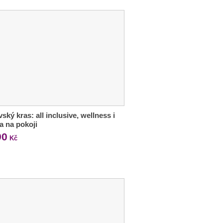
ský kras: all inclusive, wellness i
ka na pokoji
90
Kč