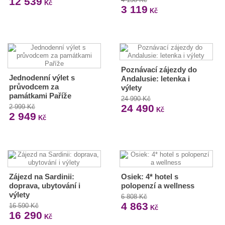
12 539
Kč
3 119
Kč
Poznávací zájezdy do
Jednodenní výlet s
Andalusie: letenka i
průvodcem za
výlety
památkami Paříže
24 990 Kč
24 490
2 999 Kč
Kč
2 949
Kč
Zájezd na Sardinii:
Osiek: 4* hotel s
doprava, ubytování i
polopenzí a wellness
výlety
6 808 Kč
4 863
16 590 Kč
Kč
16 290
Kč