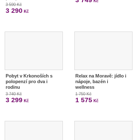
Kč
3 590 Kč
3 290
Kč
Pobyt v Krkonoších s
Relax na Moravě: jídlo i
polopenzí pro dva i
nápoje, bazén i
rodinu
wellness
3 740 Kč
1 750 Kč
3 299
1 575
Kč
Kč