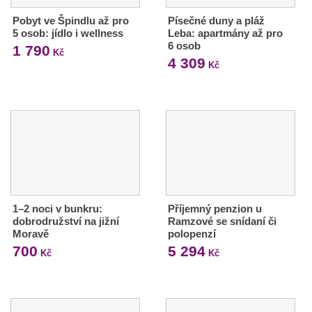
Pobyt ve Špindlu až pro
Písečné duny a pláž
5 osob: jídlo i wellness
Leba: apartmány až pro
6 osob
1 790
Kč
4 309
Kč
1–2 noci v bunkru:
Příjemný penzion u
dobrodružství na jižní
Ramzové se snídaní či
Moravě
polopenzí
700
5 294
Kč
Kč