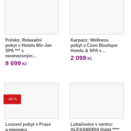
Polsko: Relaxační
Karpacz: Wellness
pobyt v Hotelu Mir-Jan
pobyt v Coco Boutique
SPA *** s
Hotelu & SPA s…
neomezeným…
2 099
Kč
8 699
Kč
-46 %
Luxusní pobyt v Praze
Luhačovice v centru:
u pivovaru
ALEXANDRIA Hotel ****