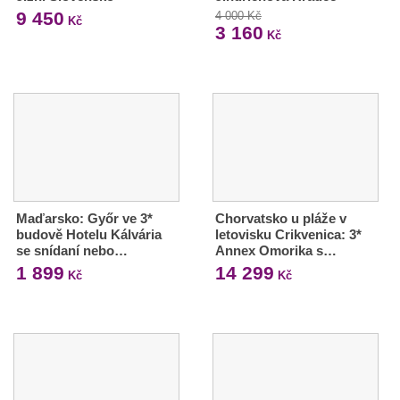
9 450
4 000 Kč
Kč
3 160
Kč
Maďarsko: Győr ve 3*
Chorvatsko u pláže v
budově Hotelu Kálvária
letovisku Crikvenica: 3*
se snídaní nebo…
Annex Omorika s…
1 899
14 299
Kč
Kč