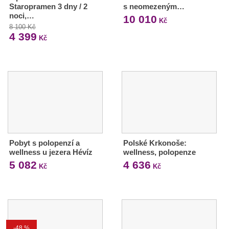
Staropramen 3 dny / 2
s neomezeným…
noci,…
10 010
Kč
8 100 Kč
4 399
Kč
Pobyt s polopenzí a
Polské Krkonoše:
wellness u jezera Hévíz
wellness, polopenze
5 082
4 636
Kč
Kč
-48 %