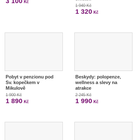
3 100
Kč
1 940 Kč
1 320
Kč
Pobyt v penzionu pod
Beskydy: polopenze,
Sv. kopečkem v
wellness a slevy na
Mikulově
atrakce
1 900 Kč
2 245 Kč
1 890
1 990
Kč
Kč