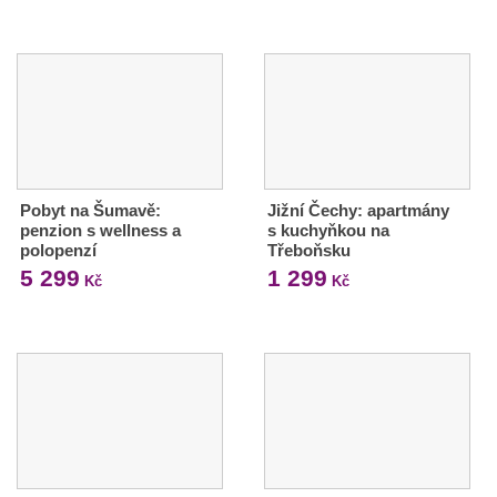
Pobyt na Šumavě:
Jižní Čechy: apartmány
penzion s wellness a
s kuchyňkou na
polopenzí
Třeboňsku
5 299
1 299
Kč
Kč