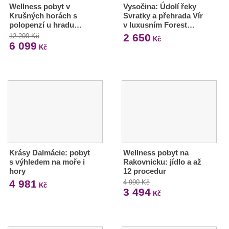
Wellness pobyt v
Vysočina: Údolí řeky
Krušných horách s
Svratky a přehrada Vír
polopenzí u hradu…
v luxusním Forest…
2 650
12 200 Kč
Kč
6 099
Kč
Krásy Dalmácie: pobyt
Wellness pobyt na
s výhledem na moře i
Rakovnicku: jídlo a až
hory
12 procedur
4 981
4 990 Kč
Kč
3 494
Kč