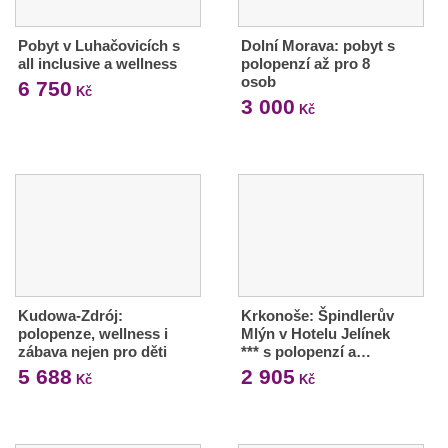
Pobyt v Luhačovicích s
Dolní Morava: pobyt s
all inclusive a wellness
polopenzí až pro 8
osob
6 750
Kč
3 000
Kč
Kudowa-Zdrój:
Krkonoše: Špindlerův
polopenze, wellness i
Mlýn v Hotelu Jelínek
zábava nejen pro děti
*** s polopenzí a…
5 688
2 905
Kč
Kč