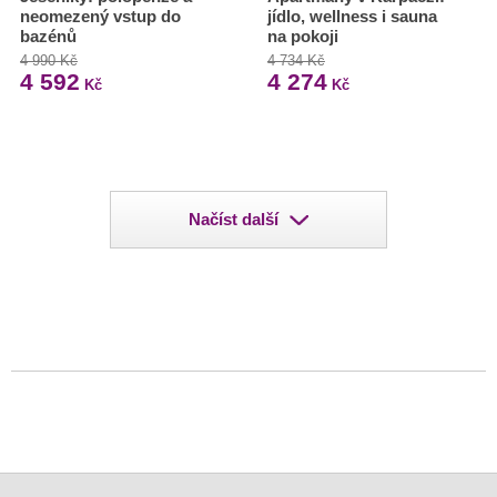
neomezený vstup do
jídlo, wellness i sauna
bazénů
na pokoji
4 990 Kč
4 734 Kč
4 592
4 274
Kč
Kč
Načíst další