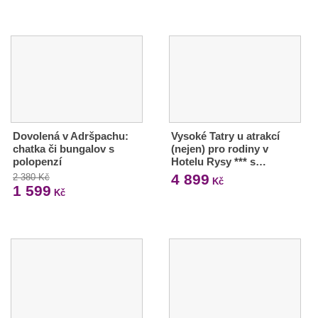
Dovolená v Adršpachu:
Vysoké Tatry u atrakcí
chatka či bungalov s
(nejen) pro rodiny v
polopenzí
Hotelu Rysy *** s…
4 899
2 380 Kč
Kč
1 599
Kč