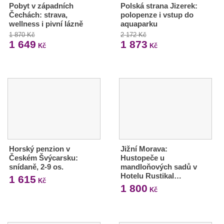
Pobyt v západních
Polská strana Jizerek:
Čechách: strava,
polopenze i vstup do
wellness i pivní lázně
aquaparku
1 870 Kč
2 172 Kč
1 649
1 873
Kč
Kč
Horský penzion v
Jižní Morava:
Českém Švýcarsku:
Hustopeče u
snídaně, 2-9 os.
mandloňových sadů v
Hotelu Rustikal…
1 615
Kč
1 800
Kč