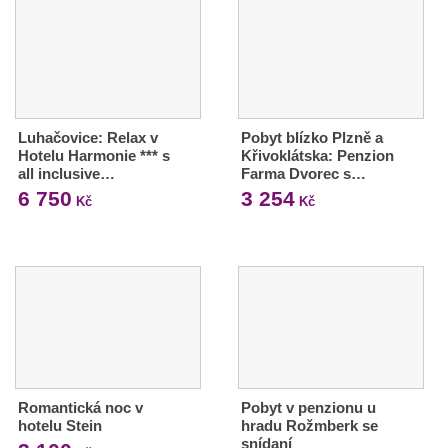
Luhačovice: Relax v
Pobyt blízko Plzně a
Hotelu Harmonie *** s
Křivoklátska: Penzion
all inclusive…
Farma Dvorec s…
6 750
3 254
Kč
Kč
Romantická noc v
Pobyt v penzionu u
hotelu Stein
hradu Rožmberk se
snídaní