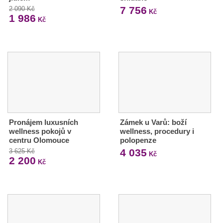
7 756
2 090 Kč
Kč
1 986
Kč
Pronájem luxusních
Zámek u Varů: boží
wellness pokojů v
wellness, procedury i
centru Olomouce
polopenze
4 035
3 625 Kč
Kč
2 200
Kč