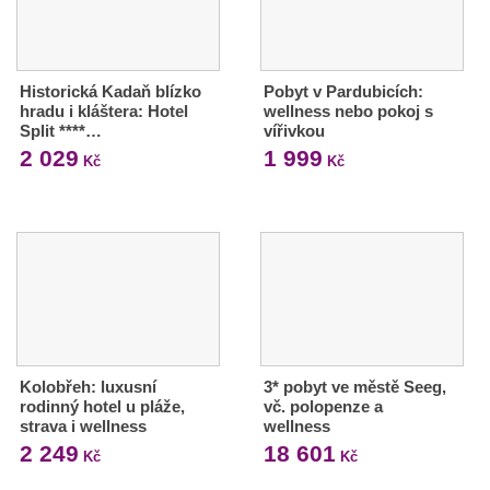
Historická Kadaň blízko
Pobyt v Pardubicích:
hradu i kláštera: Hotel
wellness nebo pokoj s
Split ****…
vířivkou
2 029
1 999
Kč
Kč
Kolobřeh: luxusní
3* pobyt ve městě Seeg,
rodinný hotel u pláže,
vč. polopenze a
strava i wellness
wellness
2 249
18 601
Kč
Kč