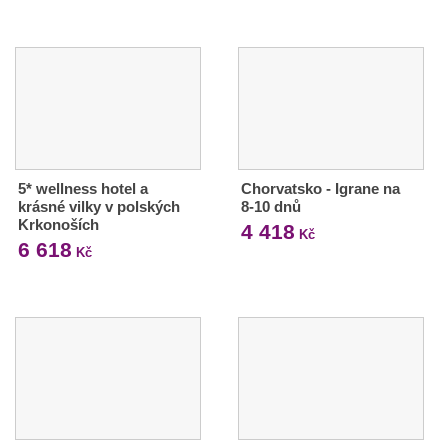
5* wellness hotel a
Chorvatsko - Igrane na
krásné vilky v polských
8-10 dnů
Krkonoších
4 418
Kč
6 618
Kč