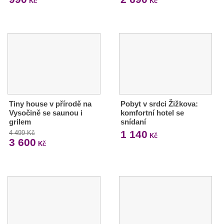
Kč
Kč
Tiny house v přírodě na
Pobyt v srdci Žižkova:
Vysočině se saunou i
komfortní hotel se
grilem
snídaní
1 140
4 499 Kč
Kč
3 600
Kč