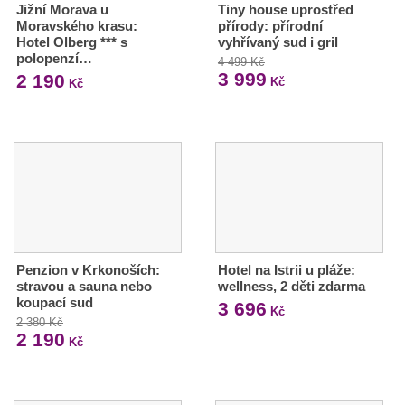
Jižní Morava u
Tiny house uprostřed
Moravského krasu:
přírody: přírodní
Hotel Olberg *** s
vyhřívaný sud i gril
polopenzí…
4 499 Kč
3 999
2 190
Kč
Kč
Penzion v Krkonoších:
Hotel na Istrii u pláže:
stravou a sauna nebo
wellness, 2 děti zdarma
koupací sud
3 696
Kč
2 380 Kč
2 190
Kč