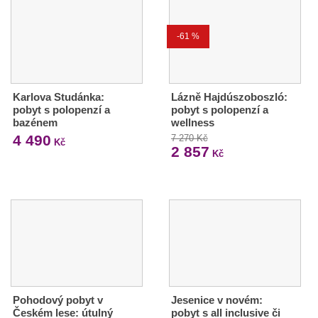
-61 %
Karlova Studánka:
Lázně Hajdúszoboszló:
pobyt s polopenzí a
pobyt s polopenzí a
bazénem
wellness
4 490
7 270 Kč
Kč
2 857
Kč
Pohodový pobyt v
Jesenice v novém:
Českém lese: útulný
pobyt s all inclusive či