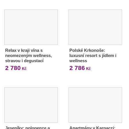
Relax v kraji vína s
Polské Krkonoše:
neomezeným wellness,
luxusní resort s jídlem i
stravou i degustací
wellness
2 780
2 786
Kč
Kč
Jeseníky: polopenze a
Apartmány v Karpaczi: