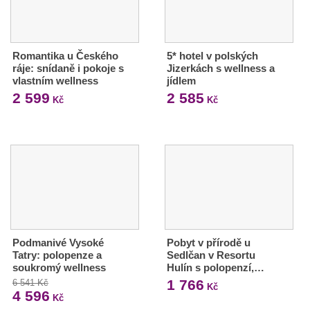
Romantika u Českého
5* hotel v polských
ráje: snídaně i pokoje s
Jizerkách s wellness a
vlastním wellness
jídlem
2 599
2 585
Kč
Kč
Podmanivé Vysoké
Pobyt v přírodě u
Tatry: polopenze a
Sedlčan v Resortu
soukromý wellness
Hulín s polopenzí,…
1 766
6 541 Kč
Kč
4 596
Kč