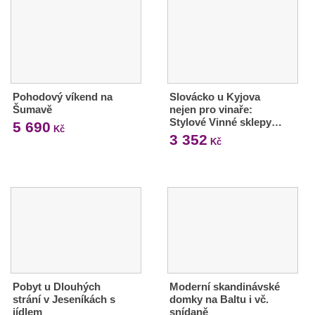
Pohodový víkend na
Slovácko u Kyjova
Šumavě
nejen pro vinaře:
Stylové Vinné sklepy…
5 690
Kč
3 352
Kč
Pobyt u Dlouhých
Moderní skandinávské
strání v Jeseníkách s
domky na Baltu i vč.
jídlem
snídaně