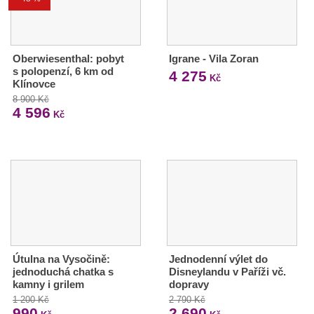
Oberwiesenthal: pobyt
Igrane - Vila Zoran
s polopenzí, 6 km od
4 275
Kč
Klínovce
8 900 Kč
4 596
Kč
Útulna na Vysočině:
Jednodenní výlet do
jednoduchá chatka s
Disneylandu v Paříži vč.
kamny i grilem
dopravy
1 200 Kč
2 790 Kč
990
2 690