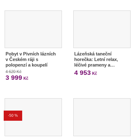
Pobyt v Pivních lázních
Lázeňská taneční
v Českém ráji s
horečka: Letní relax,
polopenzí a koupelí
léčivé prameny a…
4 953
4 620 Kč
Kč
3 999
Kč
-50 %