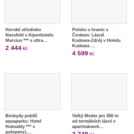
Horské středisko
Polsko u hranic s
Nassfeld v Alpenhotelu
Českem: Lázně
Marcius *** s ultra…
Kudowa-Zdrój v Hotelu
Kudowa …
2 444
Kč
4 599
Kč
Beskydy poblíž
Velký Meder jen 350 m
aquaparku: Hotel
od termálních lázní v
Hukvaldy *** s
apartmánech…
polopenzí,…
3 749