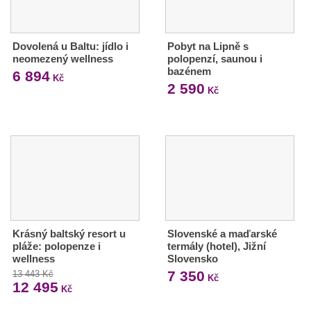
Dovolená u Baltu: jídlo i
Pobyt na Lipně s
neomezený wellness
polopenzí, saunou i
bazénem
6 894
Kč
2 590
Kč
Krásný baltský resort u
Slovenské a maďarské
pláže: polopenze i
termály (hotel), Jižní
wellness
Slovensko
7 350
13 443 Kč
Kč
12 495
Kč