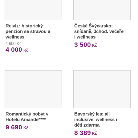
Rejvíz: historický
České Švýcarsko:
penzion se stravou a
snídaně, 3chod. večeře
wellness
i wellness
3 500
4 600 Kč
Kč
4 000
Kč
Romantický pobyt v
Bavorský les: all
Hotelu Amande****
inclusive, wellness i
děti zdarma
9 690
Kč
8 389
Kč