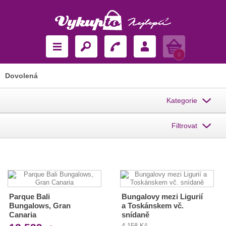
Košík
0
Dovolená
Kategorie
Filtrovat
Parque Bali
Bungalovy mezi Ligurií
Bungalows, Gran
a Toskánskem vč.
Canaria
snídaně
4 158 Kč