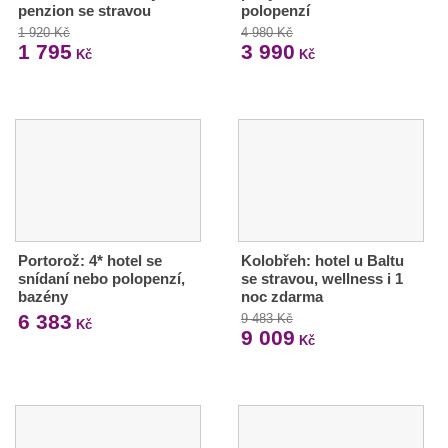
penzion se stravou
polopenzí
1 920 Kč
4 980 Kč
1 795
3 990
Kč
Kč
Portorož: 4* hotel se
Kolobřeh: hotel u Baltu
snídaní nebo polopenzí,
se stravou, wellness i 1
bazény
noc zdarma
6 383
9 483 Kč
Kč
9 009
Kč