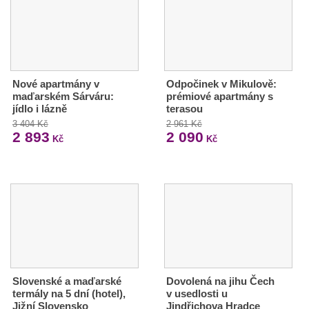
Nové apartmány v
Odpočinek v Mikulově:
maďarském Sárváru:
prémiové apartmány s
jídlo i lázně
terasou
3 404 Kč
2 961 Kč
2 893
2 090
Kč
Kč
Slovenské a maďarské
Dovolená na jihu Čech
termály na 5 dní (hotel),
v usedlosti u
Jižní Slovensko
Jindřichova Hradce