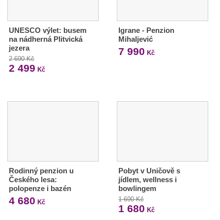
UNESCO výlet: busem
Igrane - Penzion
na nádherná Plitvická
Mihaljević
jezera
7 990
Kč
2 690 Kč
2 499
Kč
Rodinný penzion u
Pobyt v Uničově s
Českého lesa:
jídlem, wellness i
polopenze i bazén
bowlingem
4 680
1 690 Kč
Kč
1 680
Kč