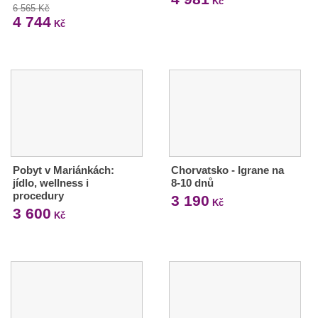
Kč
6 565 Kč
4 744
Kč
Pobyt v Mariánkách:
Chorvatsko - Igrane na
jídlo, wellness i
8-10 dnů
procedury
3 190
Kč
3 600
Kč