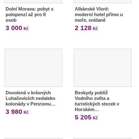
Dolní Morava: pobyt s
Albánské Vlorë:
polopenzí až pro 8
moderní hotel přímo u
osob
moře, snídaně
3 000
2 128
Kč
Kč
Dovolená v krásných
Beskydy poblíž
Luhačovicích nedaleko
Vodního světa a
kolonády v Penzionu…
turistických stezek v
Horském…
3 980
Kč
5 205
Kč