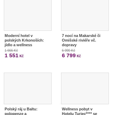
Moderní hotel v
7 nocí na Makarské či
polských Krkonoších:
Omišské riviéře vč.
jídlo a wellness
dopravy
1 666 Kč
6 990 Kč
1 551
6 799
Kč
Kč
Polský ráj u Baltu:
Wellness pobyt v
polopenze a
Hotelu Turiec**** se