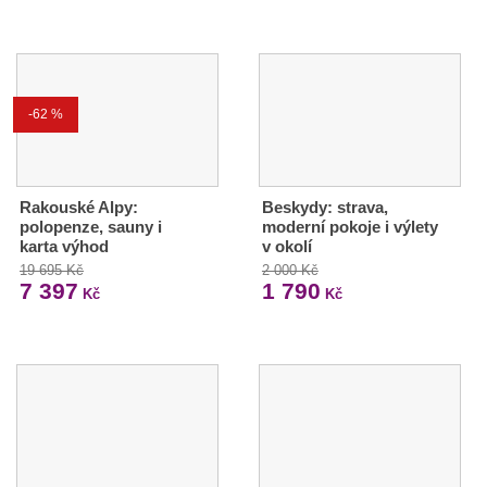
-62 %
Rakouské Alpy:
Beskydy: strava,
polopenze, sauny i
moderní pokoje i výlety
karta výhod
v okolí
19 695 Kč
2 000 Kč
7 397
1 790
Kč
Kč