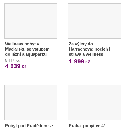
Wellness pobyt v
Za výlety do
Maďarsku se vstupem
Harrachova: nocleh i
do lázní a aquaparku
strava a wellness
1 999
5 447 Kč
Kč
4 839
Kč
Pobyt pod Pradědem se
Praha: pobyt ve 4*