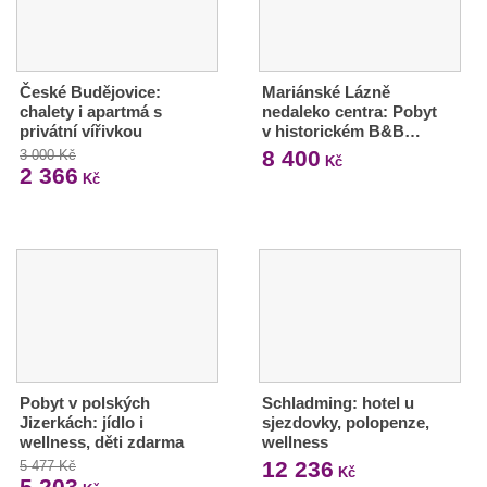
České Budějovice:
Mariánské Lázně
chalety i apartmá s
nedaleko centra: Pobyt
privátní vířivkou
v historickém B&B…
8 400
3 000 Kč
Kč
2 366
Kč
Pobyt v polských
Schladming: hotel u
Jizerkách: jídlo i
sjezdovky, polopenze,
wellness, děti zdarma
wellness
12 236
5 477 Kč
Kč
5 203