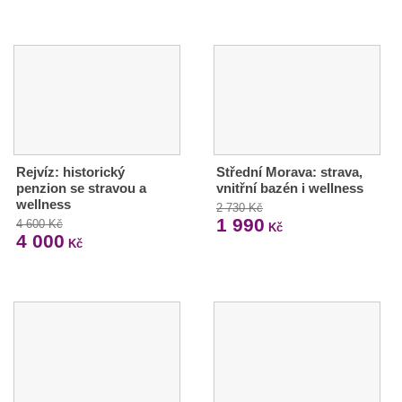
Rejvíz: historický
Střední Morava: strava,
penzion se stravou a
vnitřní bazén i wellness
wellness
2 730 Kč
1 990
4 600 Kč
Kč
4 000
Kč