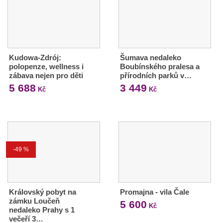
Kudowa-Zdrój:
Šumava nedaleko
polopenze, wellness i
Boubínského pralesa a
zábava nejen pro děti
přírodních parků v…
5 688
3 449
Kč
Kč
-49 %
Královský pobyt na
Promajna - vila Čale
zámku Loučeň
5 600
Kč
nedaleko Prahy s 1
večeří 3…