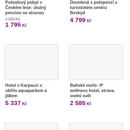
Pohodový pobyt v
Dovolená s polopenzí v
Českém lese: útulný
turistickém centru
penzion se stravou
Beskyd
4 799
1 920 Kč
Kč
1 795
Kč
Hotel v Karpaczi s
Baltské moře: 4*
obřím aquaparkem a
wellness hotel, strava,
jídlem
vodní svět
5 337
2 585
Kč
Kč