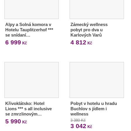
Alpy a Solná komora v
Zámecký wellness
Hotelu Tauplitzerhof ***
pobyt pro dva u
se snídaní…
Karlových Varů
6 999
4 812
Kč
Kč
Křivoklátsko: Hotel
Pobyt v hotelu u hradu
Lions *** s all inclusive
Buchlov s jídlem i
se zmrzlinovým…
wellness
5 990
3 380 Kč
Kč
3 042
Kč