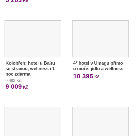
Kč
Kolobřeh: hotel u Baltu
4* hotel v Umagu přímo
se stravou, wellness i 1
u moře: jídlo a wellness
noc zdarma
10 395
Kč
9 483 Kč
9 009
Kč