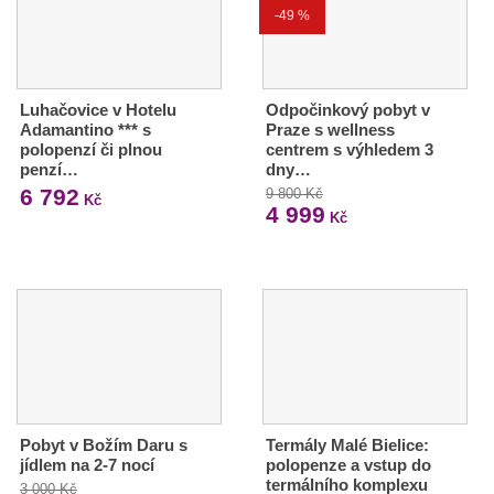
-49 %
Luhačovice v Hotelu
Odpočinkový pobyt v
Adamantino *** s
Praze s wellness
polopenzí či plnou
centrem s výhledem 3
penzí…
dny…
6 792
9 800 Kč
Kč
4 999
Kč
Pobyt v Božím Daru s
Termály Malé Bielice:
jídlem na 2-7 nocí
polopenze a vstup do
termálního komplexu
3 000 Kč