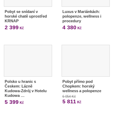
Pobyt se snídaní v
Luxus v Mariánkách:
horské chatě uprostřed
polopenze, wellness i
KRNAP
procedury
2 399
4 380
Kč
Kč
Polsko u hranic s
Pobyt přímo pod
Českem: Lázně
Chopkem: horský
Kudowa-Zdrój v Hotelu
wellness a polopenze
Kudowa …
6 054 Kč
5 811
5 399
Kč
Kč