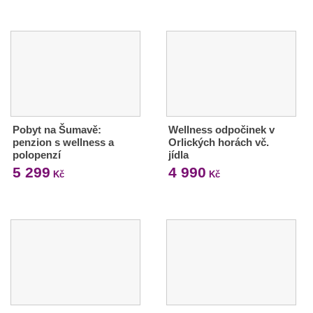
Pobyt na Šumavě:
Wellness odpočinek v
penzion s wellness a
Orlických horách vč.
polopenzí
jídla
5 299
4 990
Kč
Kč