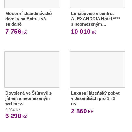
Moderní skandinávské
Luhačovice v centru:
domky na Baltu i vč.
ALEXANDRIA Hotel ****
snídaně
s neomezeným…
7 756
10 010
Kč
Kč
Dovolená ve Štúrově s
Luxusní lázeňský pobyt
jídlem a neomezeným
v Jeseníkách pro 1 i 2
wellness
os.
2 860
6 954 Kč
Kč
6 298
Kč