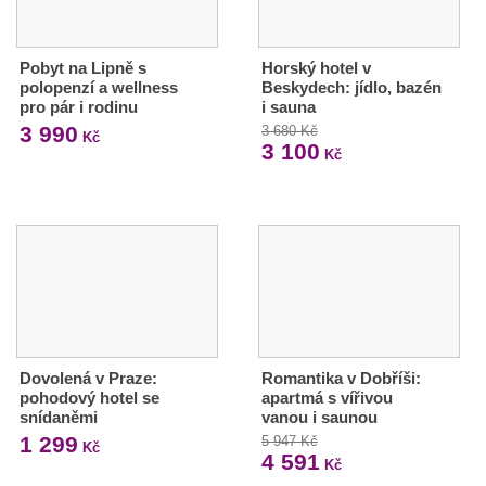
Pobyt na Lipně s
Horský hotel v
polopenzí a wellness
Beskydech: jídlo, bazén
pro pár i rodinu
i sauna
3 990
3 680 Kč
Kč
3 100
Kč
Dovolená v Praze:
Romantika v Dobříši:
pohodový hotel se
apartmá s vířivou
snídaněmi
vanou i saunou
1 299
5 947 Kč
Kč
4 591
Kč