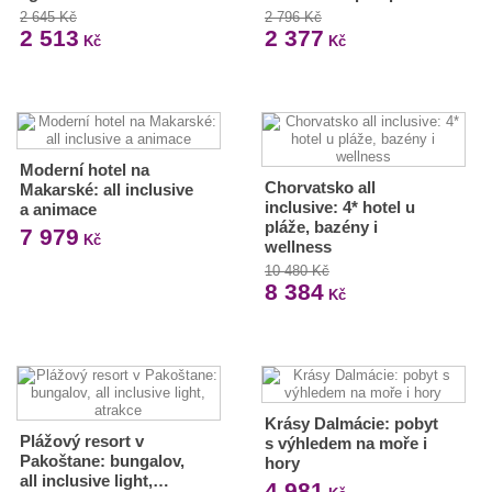
2 645 Kč
2 796 Kč
2 513
2 377
Kč
Kč
Moderní hotel na
Chorvatsko all
Makarské: all inclusive
inclusive: 4* hotel u
a animace
pláže, bazény i
7 979
Kč
wellness
10 480 Kč
8 384
Kč
Krásy Dalmácie: pobyt
Plážový resort v
s výhledem na moře i
Pakoštane: bungalov,
hory
all inclusive light,…
4 981