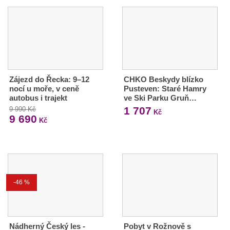
Zájezd do Řecka: 9–12
CHKO Beskydy blízko
nocí u moře, v ceně
Pusteven: Staré Hamry
autobus i trajekt
ve Ski Parku Gruň…
1 707
9 990 Kč
Kč
9 690
Kč
-46 %
Nádherný Český les -
Pobyt v Rožnově s