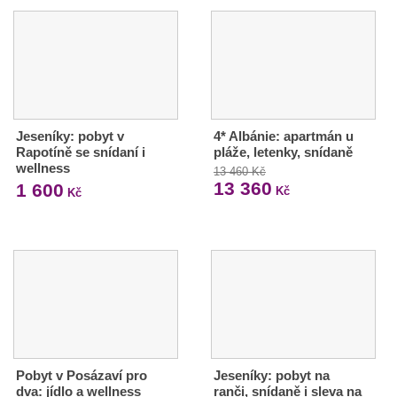
Jeseníky: pobyt v
4* Albánie: apartmán u
Rapotíně se snídaní i
pláže, letenky, snídaně
wellness
13 460 Kč
13 360
1 600
Kč
Kč
Pobyt v Posázaví pro
Jeseníky: pobyt na
dva: jídlo a wellness
ranči, snídaně i sleva na