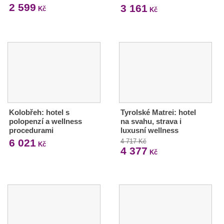
2 599
3 161
Kč
Kč
Kolobřeh: hotel s
Tyrolské Matrei: hotel
polopenzí a wellness
na svahu, strava i
procedurami
luxusní wellness
6 021
4 717 Kč
Kč
4 377
Kč