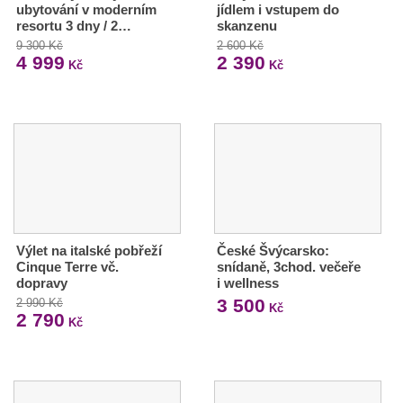
ubytování v moderním
jídlem i vstupem do
resortu 3 dny / 2…
skanzenu
9 300 Kč
2 600 Kč
4 999
2 390
Kč
Kč
Výlet na italské pobřeží
České Švýcarsko:
Cinque Terre vč.
snídaně, 3chod. večeře
dopravy
i wellness
3 500
2 990 Kč
Kč
2 790
Kč