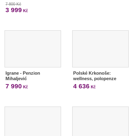
7 800 Kč
3 999
Kč
Igrane - Penzion
Polské Krkonoše:
Mihaljević
wellness, polopenze
7 990
4 636
Kč
Kč