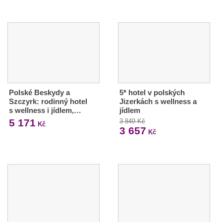
Polské Beskydy a
5* hotel v polských
Szczyrk: rodinný hotel
Jizerkách s wellness a
s wellness i jídlem,…
jídlem
5 171
3 849 Kč
Kč
3 657
Kč