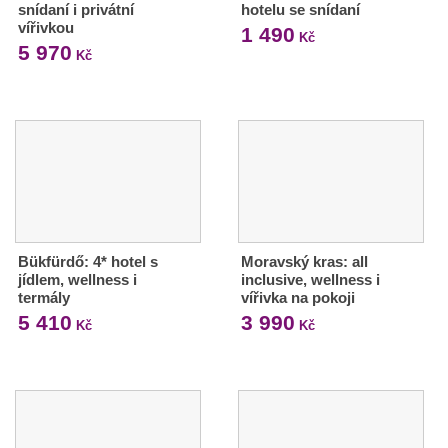
snídaní i privátní
hotelu se snídaní
vířivkou
1 490
Kč
5 970
Kč
Bükfürdő: 4* hotel s
Moravský kras: all
jídlem, wellness i
inclusive, wellness i
termály
vířivka na pokoji
5 410
3 990
Kč
Kč