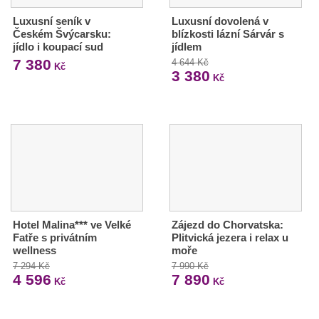
Luxusní seník v
Luxusní dovolená v
Českém Švýcarsku:
blízkosti lázní Sárvár s
jídlo i koupací sud
jídlem
7 380
4 644 Kč
Kč
3 380
Kč
Hotel Malina*** ve Velké
Zájezd do Chorvatska:
Fatře s privátním
Plitvická jezera i relax u
wellness
moře
7 294 Kč
7 990 Kč
4 596
7 890
Kč
Kč