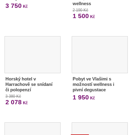
wellness
3 750
Kč
2 190 Kč
1 500
Kč
Horský hotel v
Pobyt ve Vlašimi s
Harrachově se snídaní
možností wellness i
či polopenzí
pivní degustace
1 950
3 380 Kč
Kč
2 078
Kč