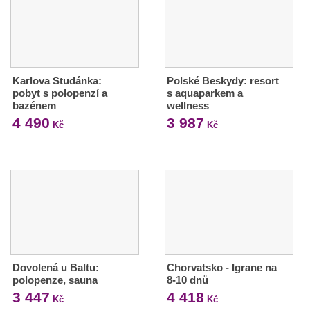
Karlova Studánka:
Polské Beskydy: resort
pobyt s polopenzí a
s aquaparkem a
bazénem
wellness
4 490
3 987
Kč
Kč
Dovolená u Baltu:
Chorvatsko - Igrane na
polopenze, sauna
8-10 dnů
3 447
4 418
Kč
Kč