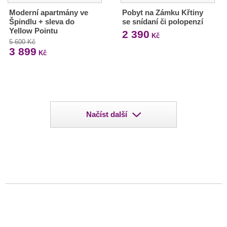
Moderní apartmány ve
Pobyt na Zámku Křtiny
Špindlu + sleva do
se snídaní či polopenzí
Yellow Pointu
2 390
Kč
5 600 Kč
3 899
Kč
Načíst další