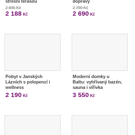
střešní terasou
dopravy
2 845 Kč
2 790 Kč
2 188
2 690
Kč
Kč
Pobyt v Janských
Moderní domky u
Lázních s polopenzí i
Baltu: vyhřívaný bazén,
wellness
sauna i vířivka
2 190
3 550
Kč
Kč