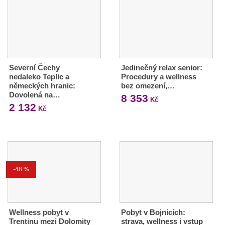
Severní Čechy
Jedinečný relax senior:
nedaleko Teplic a
Procedury a wellness
německých hranic:
bez omezení,…
Dovolená na…
8 353
Kč
2 132
Kč
-48 %
Wellness pobyt v
Pobyt v Bojnicích:
Trentinu mezi Dolomity
strava, wellness i vstup