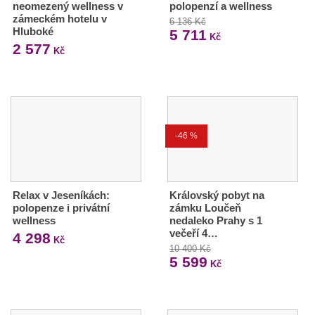
neomezený wellness v
polopenzí a wellness
zámeckém hotelu v
6 136 Kč
Hluboké
5 711
Kč
2 577
Kč
-46 %
Relax v Jeseníkách:
Královský pobyt na
polopenze i privátní
zámku Loučeň
wellness
nedaleko Prahy s 1
večeří 4…
4 298
Kč
10 400 Kč
5 599
Kč