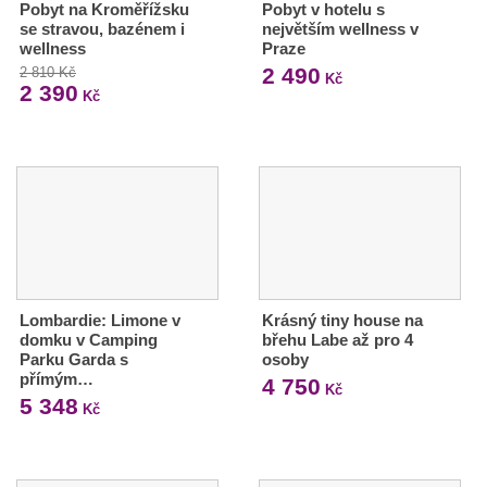
Pobyt na Kroměřížsku
Pobyt v hotelu s
se stravou, bazénem i
největším wellness v
wellness
Praze
2 490
2 810 Kč
Kč
2 390
Kč
Lombardie: Limone v
Krásný tiny house na
domku v Camping
břehu Labe až pro 4
Parku Garda s
osoby
přímým…
4 750
Kč
5 348
Kč