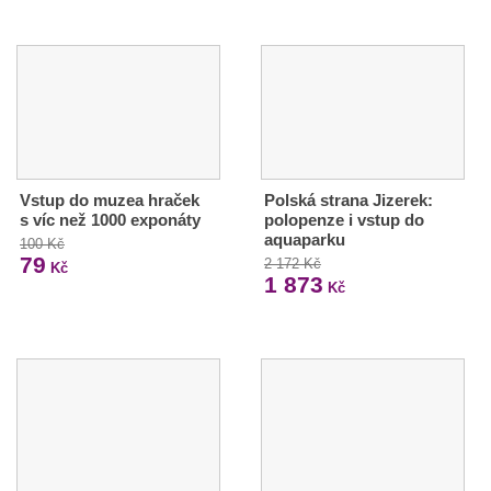
Vstup do muzea hraček
Polská strana Jizerek:
s víc než 1000 exponáty
polopenze i vstup do
aquaparku
100 Kč
79
2 172 Kč
Kč
1 873
Kč