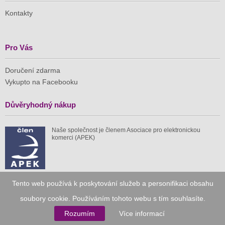
Kontakty
Pro Vás
Doručení zdarma
Vykupto na Facebooku
Důvěryhodný nákup
Naše společnost je členem Asociace pro elektronickou
komerci (APEK)
Tento web používá k poskytování služeb a personifikaci obsahu
Již od roku 2010
soubory cookie. Používáním tohoto webu s tím souhlasíte.
Rozumím
Více informací
59 tis.
1 511 mil.