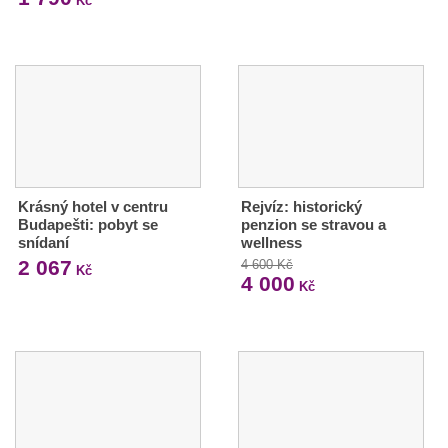
Kč
Krásný hotel v centru
Rejvíz: historický
Budapešti: pobyt se
penzion se stravou a
snídaní
wellness
2 067
4 600 Kč
Kč
4 000
Kč