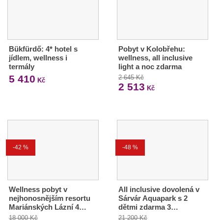
Bükfürdő: 4* hotel s
Pobyt v Kolobřehu:
jídlem, wellness i
wellness, all inclusive
termály
light a noc zdarma
5 410
2 645 Kč
Kč
2 513
Kč
-42 %
-48 %
Wellness pobyt v
All inclusive dovolená v
nejhonosnějším resortu
Sárvár Aquapark s 2
Mariánských Lázní 4…
dětmi zdarma 3…
18 000 Kč
21 200 Kč