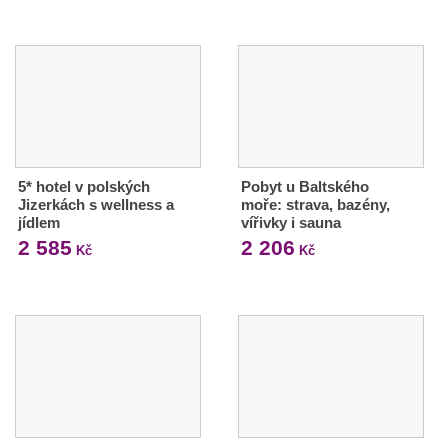
5* hotel v polských
Pobyt u Baltského
Jizerkách s wellness a
moře: strava, bazény,
jídlem
vířivky i sauna
2 585
2 206
Kč
Kč