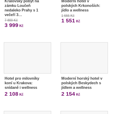
Královský pobyt na
Moderní hotel v
zámku Loučeň
polských Krkonoších:
nedaleko Prahy s 1
jídlo a wellness
večeří 3…
1 666 Kč
1 551
7 800 Kč
Kč
3 999
Kč
Hotel pro milovníky
Moderní horský hotel v
koní u Krakova:
polských Beskydech s
snídaně i wellness
jídlem a wellness
2 108
2 154
Kč
Kč