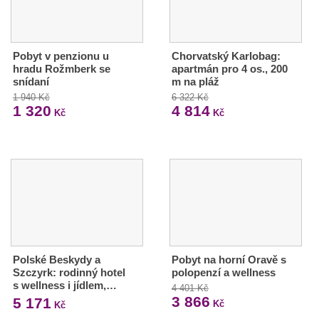
Pobyt v penzionu u
Chorvatský Karlobag:
hradu Rožmberk se
apartmán pro 4 os., 200
snídaní
m na pláž
1 940 Kč
6 322 Kč
1 320
4 814
Kč
Kč
Polské Beskydy a
Pobyt na horní Oravě s
Szczyrk: rodinný hotel
polopenzí a wellness
s wellness i jídlem,…
4 401 Kč
3 866
5 171
Kč
Kč