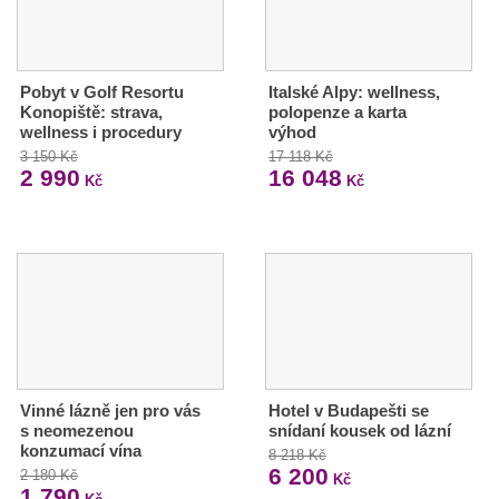
Pobyt v Golf Resortu
Italské Alpy: wellness,
Konopiště: strava,
polopenze a karta
wellness i procedury
výhod
3 150 Kč
17 118 Kč
2 990
16 048
Kč
Kč
Vinné lázně jen pro vás
Hotel v Budapešti se
s neomezenou
snídaní kousek od lázní
konzumací vína
8 218 Kč
6 200
2 180 Kč
Kč
1 790