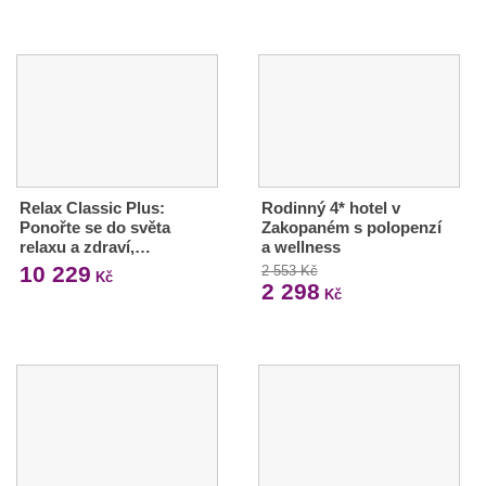
Relax Classic Plus:
Rodinný 4* hotel v
Ponořte se do světa
Zakopaném s polopenzí
relaxu a zdraví,…
a wellness
10 229
2 553 Kč
Kč
2 298
Kč