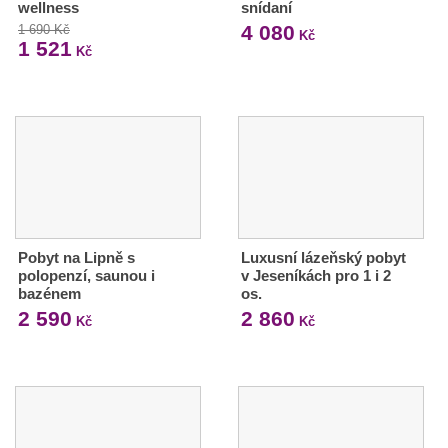
wellness
snídaní
4 080
1 690 Kč
Kč
1 521
Kč
Pobyt na Lipně s
Luxusní lázeňský pobyt
polopenzí, saunou i
v Jeseníkách pro 1 i 2
bazénem
os.
2 590
2 860
Kč
Kč