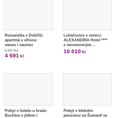
Romantika v Dobříši:
Luhačovice v centru:
apartmá s vířivou
ALEXANDRIA Hotel ****
vanou i saunou
s neomezeným…
10 010
5 947 Kč
Kč
4 591
Kč
Pobyt v hotelu u hradu
Pobyt v klidném
Buchlov s jídlem i
penzionu na Šumavě se