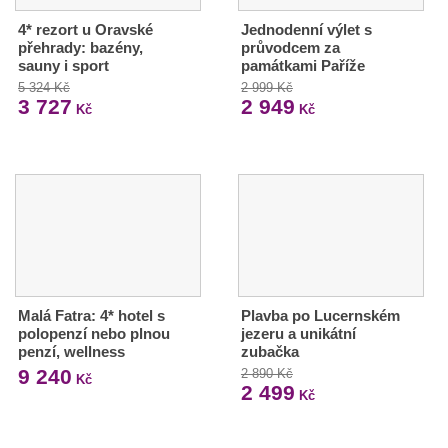
4* rezort u Oravské
Jednodenní výlet s
přehrady: bazény,
průvodcem za
sauny i sport
památkami Paříže
5 324 Kč
2 999 Kč
3 727
2 949
Kč
Kč
Malá Fatra: 4* hotel s
Plavba po Lucernském
polopenzí nebo plnou
jezeru a unikátní
penzí, wellness
zubačka
9 240
2 890 Kč
Kč
2 499
Kč