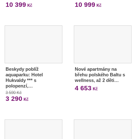
10 399
10 999
Kč
Kč
Beskydy poblíž
Nové apartmány na
aquaparku: Hotel
břehu polského Baltu s
Hukvaldy *** s
wellness, až 2 děti…
polopenzí,…
4 653
Kč
3 590 Kč
3 290
Kč