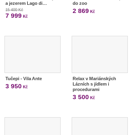
a jezerem Lago di…
do zoo
2 869
15 400 Kč
Kč
7 999
Kč
Tučepi - Vila Ante
Relax v Mariánských
Lázních s jídlem i
3 950
Kč
procedurami
3 500
Kč