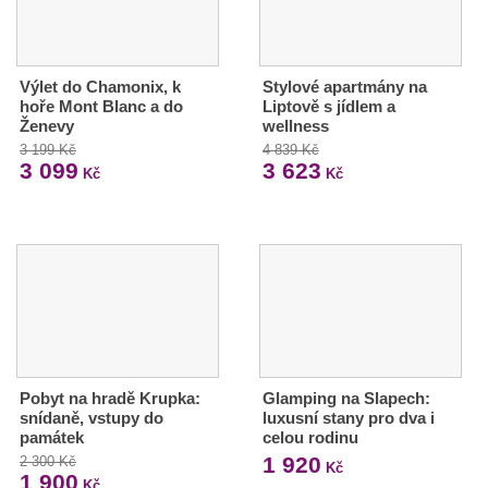
Výlet do Chamonix, k
Stylové apartmány na
hoře Mont Blanc a do
Liptově s jídlem a
Ženevy
wellness
3 199 Kč
4 839 Kč
3 099
3 623
Kč
Kč
Pobyt na hradě Krupka:
Glamping na Slapech:
snídaně, vstupy do
luxusní stany pro dva i
památek
celou rodinu
1 920
2 300 Kč
Kč
1 900
Kč