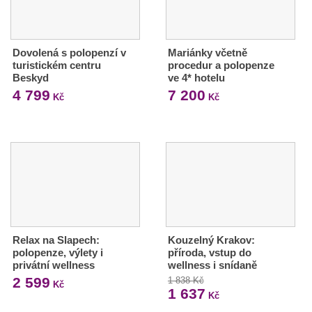
Dovolená s polopenzí v
Mariánky včetně
turistickém centru
procedur a polopenze
Beskyd
ve 4* hotelu
4 799
7 200
Kč
Kč
Relax na Slapech:
Kouzelný Krakov:
polopenze, výlety i
příroda, vstup do
privátní wellness
wellness i snídaně
2 599
1 838 Kč
Kč
1 637
Kč