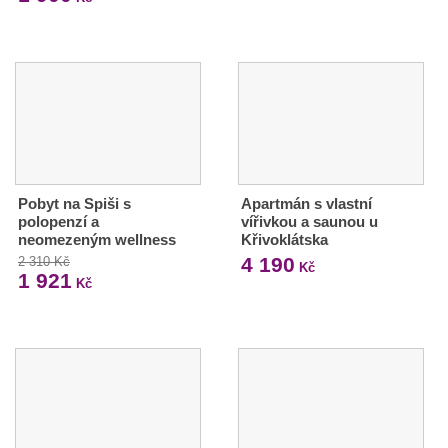
Pobyt na Spiši s
Apartmán s vlastní
polopenzí a
vířivkou a saunou u
neomezeným wellness
Křivoklátska
4 190
2 310 Kč
Kč
1 921
Kč