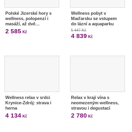
Polské Jizerské hory s
Wellness pobyt v
wellness, polopenzí i
Maďarsku se vstupem
masáží, až dvě…
do lázní a aquaparku
2 585
5 447 Kč
Kč
4 839
Kč
Wellness relax v srdci
Relax v kraji vína s
Krynice-Zdrój: strava i
neomezeným wellness,
herna
stravou i degustací
4 134
2 780
Kč
Kč