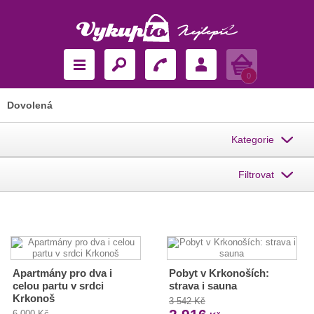
Košík
0
Dovolená
Kategorie
Filtrovat
Apartmány pro dva i
Pobyt v Krkonoších:
celou partu v srdci
strava i sauna
Krkonoš
3 542 Kč
6 000 Kč