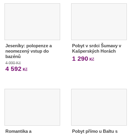
Jeseníky: polopenze a
Pobyt v srdci Šumavy v
neomezený vstup do
Kašperských Horách
bazénů
1 290
Kč
4 990 Kč
4 592
Kč
Romantika a
Pobyt přímo u Baltu s