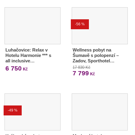
-56 %
Luhačovice: Relax v
Wellness pobyt na
Hotelu Harmonie *** s
Šumavě s polopenzí –
all inclusive…
Zadov, Sporthotel…
6 750
17 830 Kč
Kč
7 799
Kč
-49 %