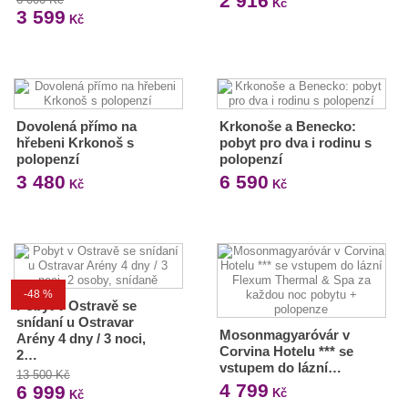
2 916
Kč
3 599
Kč
Dovolená přímo na
Krkonoše a Benecko:
hřebeni Krkonoš s
pobyt pro dva i rodinu s
polopenzí
polopenzí
3 480
6 590
Kč
Kč
-48 %
Pobyt v Ostravě se
snídaní u Ostravar
Mosonmagyaróvár v
Arény 4 dny / 3 noci,
Corvina Hotelu *** se
2…
vstupem do lázní…
13 500 Kč
4 799
6 999
Kč
Kč