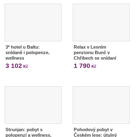
3* hotel u Baltu:
Relax v Lesním
snídaně i polopenze,
penzionu Bunč v
wellness
Chřibech se snídaní
3 102
1 790
Kč
Kč
Strunjan: pobyt s
Pohodový pobyt v
polopenzí a wellness,
Českém lese: útulný