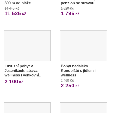
300 m od pláže
penzion se stravou
14 443 Kč
1 920 Kč
11 525
1 795
Kč
Kč
Luxusní pobyt v
Pobyt nedaleko
Jeseníkách: strava,
Konopiště s jídlem i
wellness i venkovní…
wellness
2 100
2 460 Kč
Kč
2 250
Kč