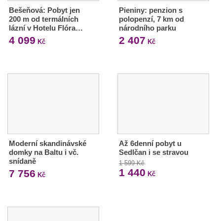
Bešeňová: Pobyt jen
Pieniny: penzion s
200 m od termálních
polopenzí, 7 km od
lázní v Hotelu Flóra…
národního parku
4 099
2 407
Kč
Kč
Moderní skandinávské
Až 6denní pobyt u
domky na Baltu i vč.
Sedlčan i se stravou
snídaně
1 599 Kč
1 440
7 756
Kč
Kč