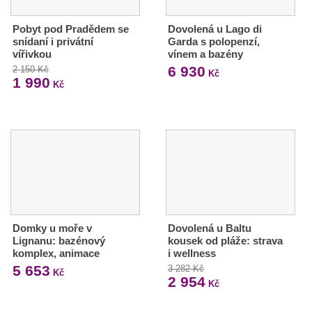
Pobyt pod Pradědem se
Dovolená u Lago di
snídaní i privátní
Garda s polopenzí,
vířivkou
vínem a bazény
6 930
2 150 Kč
Kč
1 990
Kč
Domky u moře v
Dovolená u Baltu
Lignanu: bazénový
kousek od pláže: strava
komplex, animace
i wellness
5 653
3 282 Kč
Kč
2 954
Kč