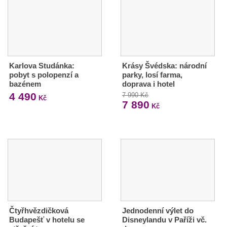
Karlova Studánka:
Krásy Švédska: národní
pobyt s polopenzí a
parky, losí farma,
bazénem
doprava i hotel
4 490
7 990 Kč
Kč
7 890
Kč
Čtyřhvězdičková
Jednodenní výlet do
Budapešť v hotelu se
Disneylandu v Paříži vč.