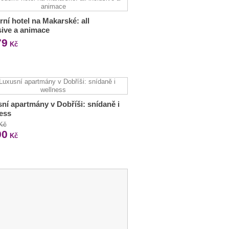
ní hotel na Makarské: all
sive a animace
79
Kč
ní apartmány v Dobříši: snídaně i
ess
 Kč
90
Kč