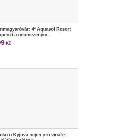
nmagyaróvár: 4* Aquasol Resort
lopenzí a neomezeným…
99
Kč
cko u Kyjova nejen pro vinaře: