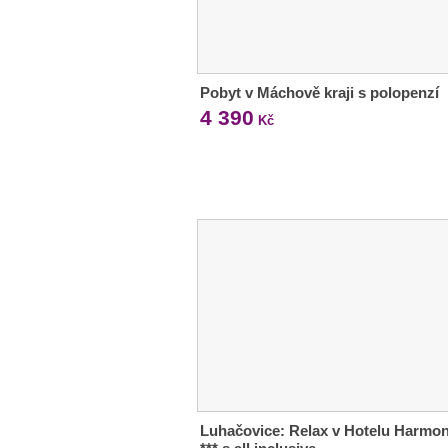
Pobyt v Máchově kraji s polopenzí
4 390
Kč
Luhačovice: Relax v Hotelu Harmon