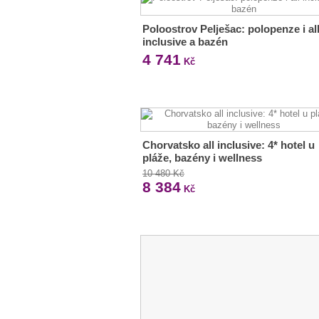
Poloostrov Pelješac: polopenze i al
inclusive a bazén
4 741
Kč
Chorvatsko all inclusive: 4* hotel u
pláže, bazény i wellness
10 480 Kč
8 384
Kč