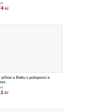
 Kč
74
Kč
 přímo u Baltu s polopenzí a
ess
 Kč
11
Kč