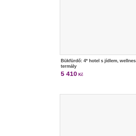
Bükfürdő: 4* hotel s jídlem, wellnes
termály
5 410
Kč