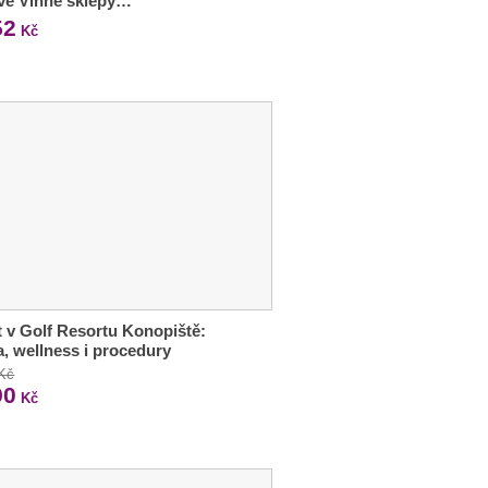
vé Vinné sklepy…
52
Kč
 v Golf Resortu Konopiště:
a, wellness i procedury
 Kč
90
Kč