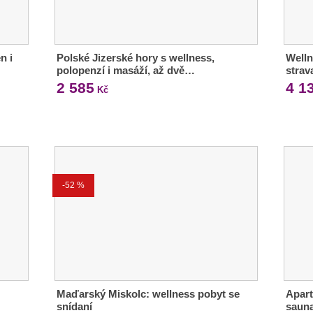
n i
Polské Jizerské hory s wellness,
Welln
polopenzí i masáží, až dvě…
strav
2 585
4 1
Kč
-52 %
Maďarský Miskolc: wellness pobyt se
Apart
snídaní
sauna