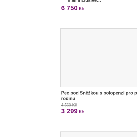
*** s all inclusive…
6 750
Kč
Pec pod Sněžkou s polopenzí pro p
rodinu
4 560 Kč
3 299
Kč