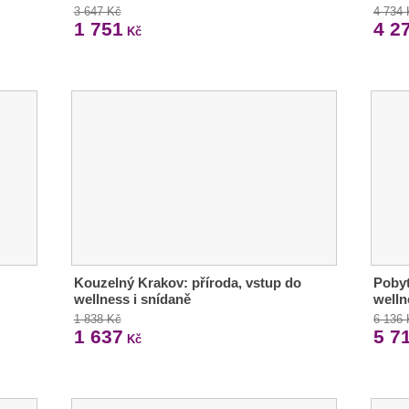
3 647 Kč
4 734
1 751
4 2
Kč
Kouzelný Krakov: příroda, vstup do
Pobyt
wellness i snídaně
welln
1 838 Kč
6 136
1 637
5 7
Kč