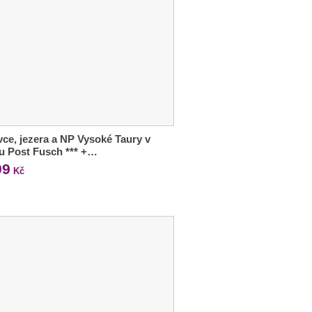
ce, jezera a NP Vysoké Taury v
u Post Fusch *** +…
99
Kč