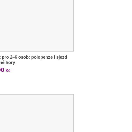
 pro 2–6 osob: polopenze i sjezd
né hory
90
Kč