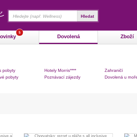
Vyhledávání
Hledat
5
ovinky
Dovolená
Zboží
s pobyty
Hotely Morris****
Zahraničí
vé pobyty
Poznávací zájezdy
Dovolená u moř