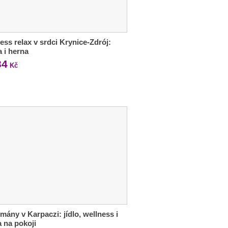
ess relax v srdci Krynice-Zdrój:
a i herna
34
Kč
mány v Karpaczi: jídlo, wellness i
 na pokoji