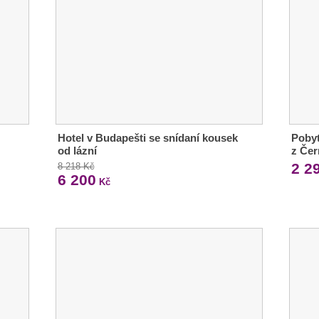
Hotel v Budapešti se snídaní kousek
Pobyt
od lázní
z Čer
2 2
8 218 Kč
6 200
Kč