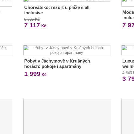
Chorvatsko: rezort u pláže s all
l
Moder
inclusive
inclu
8 535 Kč
7 117
7 9
Kč
Pobyt v Jáchymově v Krušných
Luxus
horách: pokoje i apartmány
welln
1 999
4 640
Kč
3 7