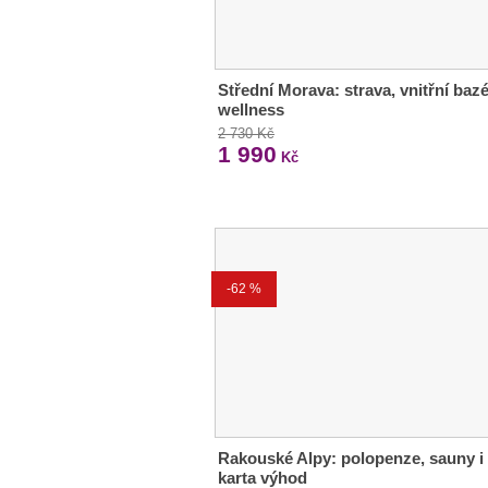
Střední Morava: strava, vnitřní bazé
wellness
2 730 Kč
1 990
Kč
-62 %
Rakouské Alpy: polopenze, sauny i
karta výhod