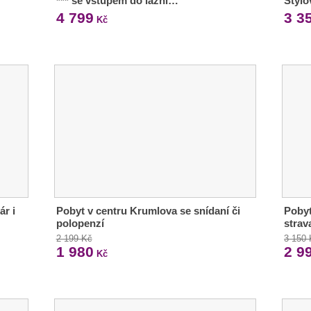
*** se vstupem do lázní…
Stylo
4 799
3 3
Kč
ár i
Pobyt v centru Krumlova se snídaní či
Pobyt
polopenzí
strav
2 199 Kč
3 150
1 980
2 9
Kč