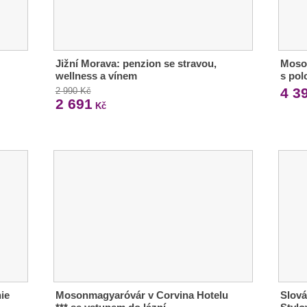
Jižní Morava: penzion se stravou,
Moso
wellness a vínem
s po
4 3
2 990 Kč
2 691
Kč
ie
Mosonmagyaróvár v Corvina Hotelu
Slová