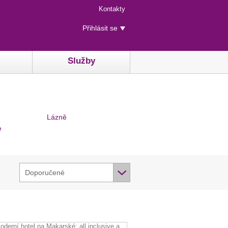
Menu
Kontakty
rychlého
Uživatelské
přístupu
Přihlásit se
menu
Služby
Lázně
e
Doporučené