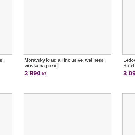
s i
Moravský kras: all inclusive, wellness i
Ledov
vířivka na pokoji
Hotel
3 990
3 0
Kč