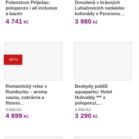
Poloostrov Pelješac:
Dovolená v krásných
polopenze i all inclusive
Luhačovicích nedaleko
a bazén
kolonády v Penzionu…
4 741
3 980
Kč
Kč
-49 %
Romantický relax v
Beskydy poblíž
Rumburku – aroma
aquaparku: Hotel
sauna, cukrárna a
Hukvaldy *** s
fitness…
polopenzí,…
9 650 Kč
3 590 Kč
4 899
3 290
Kč
Kč