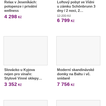
Relax v Jeseníkách:
Loftový pobyt ve Vídni
polopenze i privátní
u zámku Schönbrunn 3
wellness
dny / 2 noci, 2…
4 298
12 200 Kč
Kč
6 799
Kč
Slovácko u Kyjova
Moderní skandinávské
nejen pro vinaře:
domky na Baltu i vč.
Stylové Vinné sklepy…
snídaně
3 352
7 756
Kč
Kč