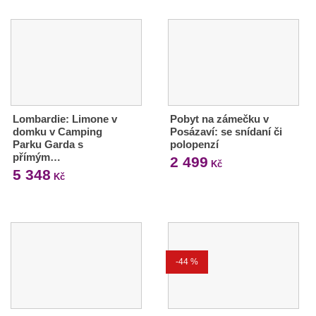
Lombardie: Limone v
Pobyt na zámečku v
domku v Camping
Posázaví: se snídaní či
Parku Garda s
polopenzí
přímým…
2 499
Kč
5 348
Kč
-44 %