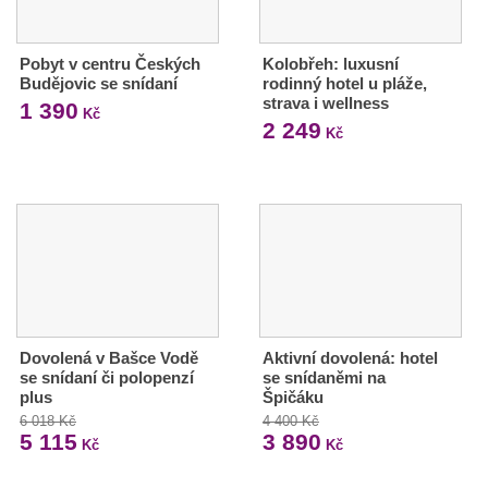
Pobyt v centru Českých
Kolobřeh: luxusní
Budějovic se snídaní
rodinný hotel u pláže,
strava i wellness
1 390
Kč
2 249
Kč
Dovolená v Bašce Vodě
Aktivní dovolená: hotel
se snídaní či polopenzí
se snídaněmi na
plus
Špičáku
6 018 Kč
4 400 Kč
5 115
3 890
Kč
Kč