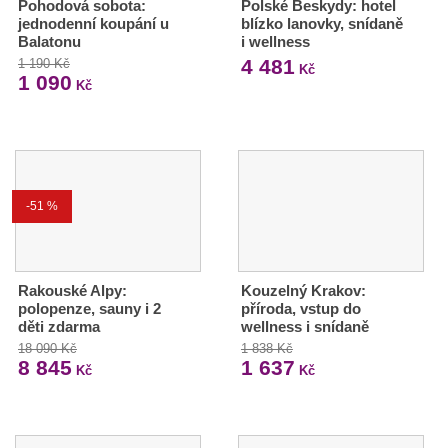
Pohodová sobota:
Polské Beskydy: hotel
jednodenní koupání u
blízko lanovky, snídaně
Balatonu
i wellness
4 481
1 190 Kč
Kč
1 090
Kč
-51 %
Rakouské Alpy:
Kouzelný Krakov:
polopenze, sauny i 2
příroda, vstup do
děti zdarma
wellness i snídaně
18 090 Kč
1 838 Kč
8 845
1 637
Kč
Kč