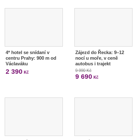
4* hotel se snídaní v
Zájezd do Řecka: 9–12
centru Prahy: 900 m od
nocí u moře, v ceně
Václaváku
autobus i trajekt
2 390
9 990 Kč
Kč
9 690
Kč