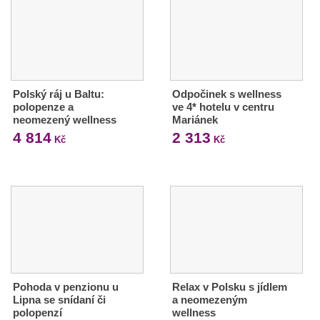
Polský ráj u Baltu:
Odpočinek s wellness
polopenze a
ve 4* hotelu v centru
neomezený wellness
Mariánek
4 814
2 313
Kč
Kč
Pohoda v penzionu u
Relax v Polsku s jídlem
Lipna se snídaní či
a neomezeným
polopenzí
wellness