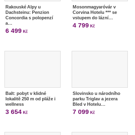
Rakouské Alpy u
Mosonmagyaróvár v
Dachsteinu: Penzion
Corvina Hotelu *** se
Concordia s polopenzí
vstupem do lázní…
a…
4 799
Kč
6 499
Kč
Balt: pobyt v klidné
Slovinsko u národního
lokalitě 250 m od pláže i
parku Triglav a jezera
wellness
Bled v Hotelu…
3 654
7 099
Kč
Kč