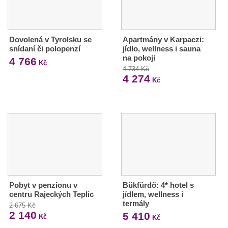
Dovolená v Tyrolsku se
Apartmány v Karpaczi:
snídaní či polopenzí
jídlo, wellness i sauna
na pokoji
4 766
Kč
4 734 Kč
4 274
Kč
Pobyt v penzionu v
Bükfürdő: 4* hotel s
centru Rajeckých Teplic
jídlem, wellness i
termály
2 675 Kč
2 140
5 410
Kč
Kč