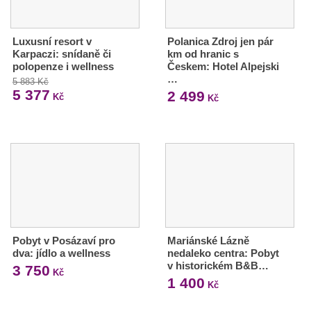
Luxusní resort v
Polanica Zdroj jen pár
Karpaczi: snídaně či
km od hranic s
polopenze i wellness
Českem: Hotel Alpejski
…
5 883 Kč
5 377
2 499
Kč
Kč
Pobyt v Posázaví pro
Mariánské Lázně
dva: jídlo a wellness
nedaleko centra: Pobyt
v historickém B&B…
3 750
Kč
1 400
Kč