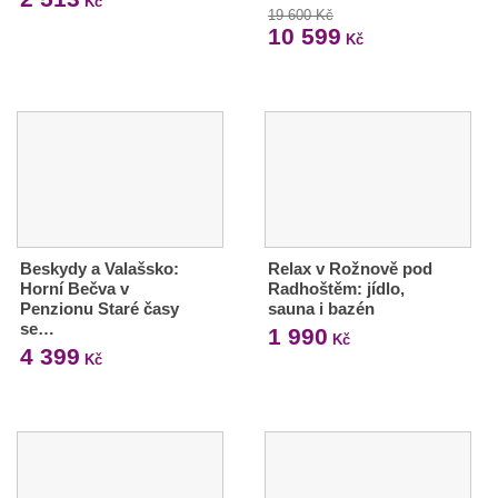
Kč
19 600 Kč
10 599
Kč
Beskydy a Valašsko:
Relax v Rožnově pod
Horní Bečva v
Radhoštěm: jídlo,
Penzionu Staré časy
sauna i bazén
se…
1 990
Kč
4 399
Kč