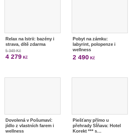
Relax na Istrii: bazény i
Pobyt na zámku:
strava, dítě zdarma
labyrint, polopenze i
wellness
5 349 Kč
4 279
2 490
Kč
Kč
Dovolená v Pošumaví:
Piešťany přímo u
jídlo z vlastních farem i
přehrady Sĺňava: Hotel
wellness
Korekt *** s…