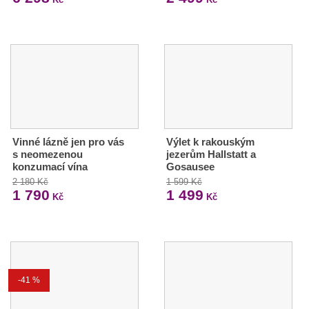
Vinné lázně jen pro vás
Výlet k rakouským
s neomezenou
jezerům Hallstatt a
konzumací vína
Gosausee
2 180 Kč
1 599 Kč
1 790
1 499
Kč
Kč
-41 %