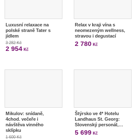
Luxusní relaxace na
Relax v kraji vína s
polské straně Tater s
neomezeným wellness,
jídlem
stravou i degustací
2 780
3 282 Kč
Kč
2 954
Kč
Mikulov: snídaně,
Štýrsko ve 4* Hotelu
4chod. večeře i
Landhaus St. Georg:
návštěva vinného
Slovenský personál,…
sklípku
5 699
Kč
1 600 Kč