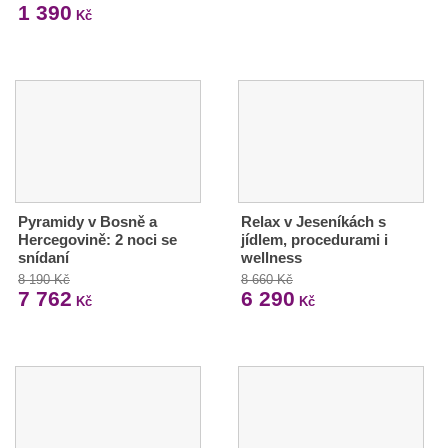
1 390
Kč
Pyramidy v Bosně a
Relax v Jeseníkách s
Hercegovině: 2 noci se
jídlem, procedurami i
snídaní
wellness
8 190 Kč
8 660 Kč
7 762
6 290
Kč
Kč