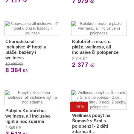
7 117
7 979
Kč
Kč
Chorvatsko all
Kolobřeh: resort u
inclusive: 4* hotel u
pláže, wellness, all
pláže, bazény i
inclusive či polopenze
wellness
2 796 Kč
2 377
10 480 Kč
Kč
8 384
Kč
-46 %
Pobyt v Kolobřehu:
Wellness pobyt na
wellness, all inclusive
Šumavě v Srní s
light a noc zdarma
polopenzí - 2 děti
2 645 Kč
zdarma 4…
2 513