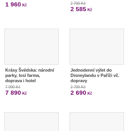
1 960
2 700 Kč
Kč
2 585
Kč
Krásy Švédska: národní
Jednodenní výlet do
parky, losí farma,
Disneylandu v Paříži vč.
doprava i hotel
dopravy
7 990 Kč
2 790 Kč
7 890
2 690
Kč
Kč