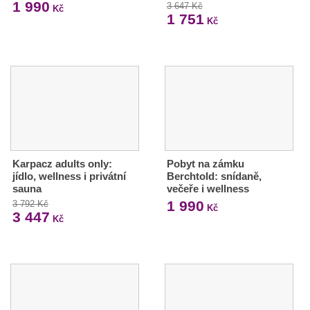
1 990
3 647 Kč
Kč
1 751
Kč
Karpacz adults only:
Pobyt na zámku
jídlo, wellness i privátní
Berchtold: snídaně,
sauna
večeře i wellness
1 990
3 792 Kč
Kč
3 447
Kč