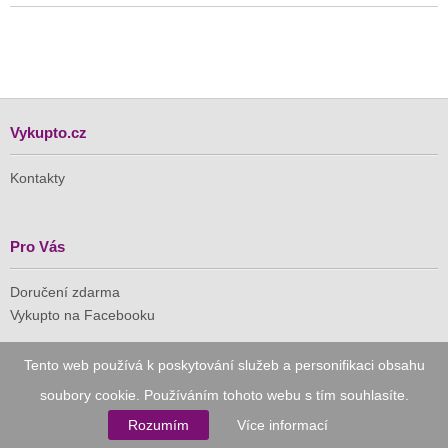
Vykupto.cz
Kontakty
Pro Vás
Doručení zdarma
Vykupto na Facebooku
Důvěryhodný nákup
Tento web používá k poskytování služeb a personifikaci obsahu
soubory cookie. Používáním tohoto webu s tím souhlasíte.
Naše společnost je členem Asociace pro elektronickou
Rozumím
Více informací
komerci (APEK)