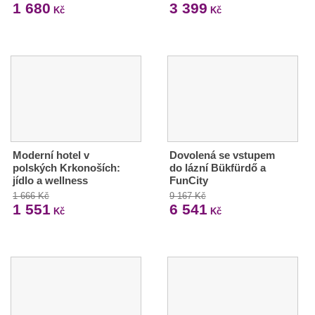
1 680
3 399
Kč
Kč
Moderní hotel v
Dovolená se vstupem
polských Krkonoších:
do lázní Bükfürdő a
jídlo a wellness
FunCity
1 666 Kč
9 167 Kč
1 551
6 541
Kč
Kč