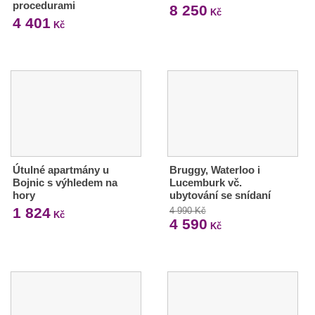
procedurami
8 250
Kč
4 401
Kč
Útulné apartmány u
Bruggy, Waterloo i
Bojnic s výhledem na
Lucemburk vč.
hory
ubytování se snídaní
1 824
4 990 Kč
Kč
4 590
Kč