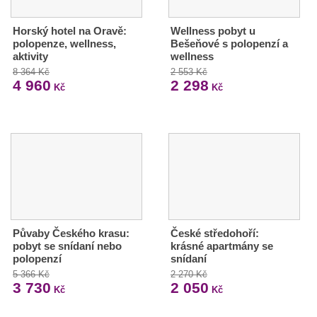
Horský hotel na Oravě:
Wellness pobyt u
polopenze, wellness,
Bešeňové s polopenzí a
aktivity
wellness
8 364 Kč
2 553 Kč
4 960
2 298
Kč
Kč
Půvaby Českého krasu:
České středohoří:
pobyt se snídaní nebo
krásné apartmány se
polopenzí
snídaní
5 366 Kč
2 270 Kč
3 730
2 050
Kč
Kč