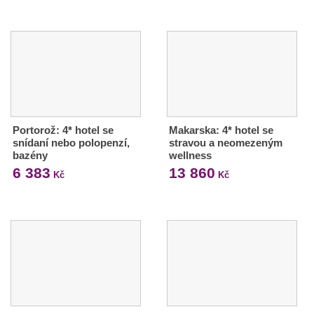
Portorož: 4* hotel se
Makarska: 4* hotel se
snídaní nebo polopenzí,
stravou a neomezeným
bazény
wellness
6 383
13 860
Kč
Kč