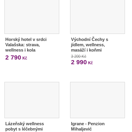
Horský hotel v srdci
Východní Čechy s
Valašska: strava,
jídlem, wellness,
wellness i kola
masáží i koňmi
2 790
3 200 Kč
Kč
2 990
Kč
Lázeňský wellness
Igrane - Penzion
pobyt s léčebnými
Mihaljević