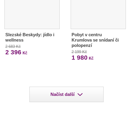
Slezské Beskydy: jídlo i
Pobyt v centru
wellness
Krumlova se snídaní či
polopenzí
2 683 Kč
2 396
2 199 Kč
Kč
1 980
Kč
Načíst další