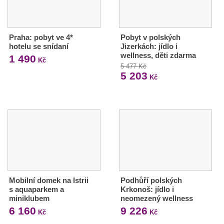
Praha: pobyt ve 4*
Pobyt v polských
hotelu se snídaní
Jizerkách: jídlo i
wellness, děti zdarma
1 490
Kč
5 477 Kč
5 203
Kč
Mobilní domek na Istrii
Podhůří polských
s aquaparkem a
Krkonoš: jídlo i
miniklubem
neomezený wellness
6 160
9 226
Kč
Kč