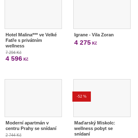
Hotel Malina*** ve Velké
Igrane - Vila Zoran
Fatře s privátním
4 275
Kč
wellness
7 294 Kč
4 596
Kč
-52 %
Moderní apartmán v
Maďarský Miskolc:
centru Prahy se snídaní
wellness pobyt se
snídaní
2 744 Kč