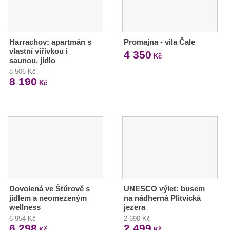
Harrachov: apartmán s
Promajna - vila Čale
vlastní vířivkou i
4 350
Kč
saunou, jídlo
8 506 Kč
8 190
Kč
Dovolená ve Štúrově s
UNESCO výlet: busem
jídlem a neomezeným
na nádherná Plitvická
wellness
jezera
6 954 Kč
2 690 Kč
6 298
2 499
Kč
Kč