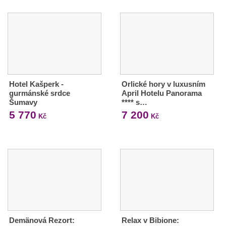
Hotel Kašperk -
Orlické hory v luxusním
gurmánské srdce
April Hotelu Panorama
Šumavy
**** s…
5 770
7 200
Kč
Kč
Demänová Rezort:
Relax v Bibione: